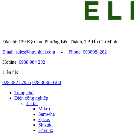
Địa chỉ: 129 Ký Con, Phường Bến Thành, TP. Hồ Chí Minh
Email: sales@huynhlai.com
-
Phone: 0938984282
Hotline:
0938 984 282
Liên hệ:
028 3821 7955
028 3636 0500
Trang chủ
Điện công nghiệp
Tụ bù
Mikro
Samwha
Epcos
Shizuki
Enerlux