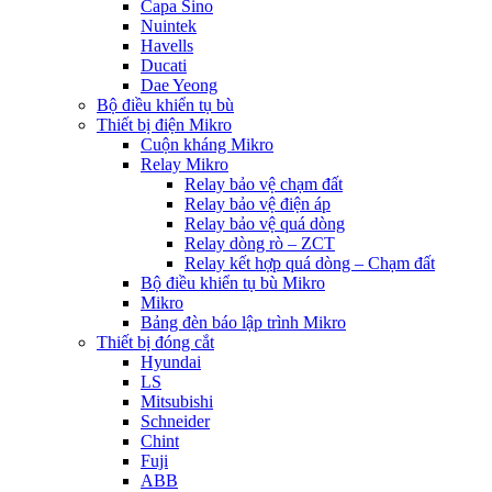
Capa Sino
Nuintek
Havells
Ducati
Dae Yeong
Bộ điều khiển tụ bù
Thiết bị điện Mikro
Cuộn kháng Mikro
Relay Mikro
Relay bảo vệ chạm đất
Relay bảo vệ điện áp
Relay bảo vệ quá dòng
Relay dòng rò – ZCT
Relay kết hợp quá dòng – Chạm đất
Bộ điều khiển tụ bù Mikro
Mikro
Bảng đèn báo lập trình Mikro
Thiết bị đóng cắt
Hyundai
LS
Mitsubishi
Schneider
Chint
Fuji
ABB