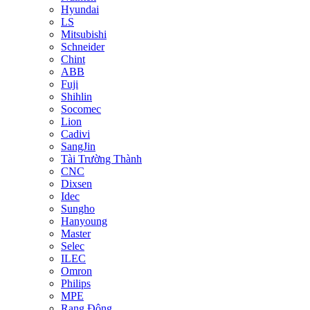
Hyundai
LS
Mitsubishi
Schneider
Chint
ABB
Fuji
Shihlin
Socomec
Lion
Cadivi
SangJin
Tài Trường Thành
CNC
Dixsen
Idec
Sungho
Hanyoung
Master
Selec
ILEC
Omron
Philips
MPE
Rạng Đông