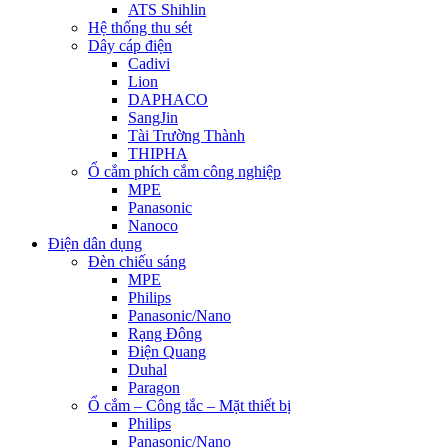
ATS Shihlin
Hệ thống thu sét
Dây cáp điện
Cadivi
Lion
DAPHACO
SangJin
Tài Trường Thành
THIPHA
Ổ cắm phích cắm công nghiệp
MPE
Panasonic
Nanoco
Điện dân dụng
Đèn chiếu sáng
MPE
Philips
Panasonic/Nano
Rạng Đông
Điện Quang
Duhal
Paragon
Ổ cắm – Công tắc – Mặt thiết bị
Philips
Panasonic/Nano