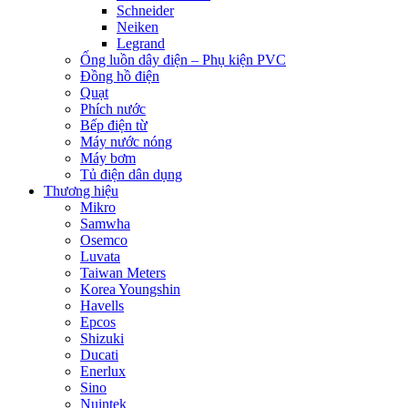
Schneider
Neiken
Legrand
Ống luồn dây điện – Phụ kiện PVC
Đồng hồ điện
Quạt
Phích nước
Bếp điện từ
Máy nước nóng
Máy bơm
Tủ điện dân dụng
Thương hiệu
Mikro
Samwha
Osemco
Luvata
Taiwan Meters
Korea Youngshin
Havells
Epcos
Shizuki
Ducati
Enerlux
Sino
Nuintek