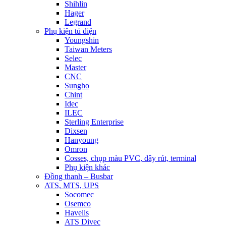
Shihlin
Hager
Legrand
Phụ kiện tủ điện
Youngshin
Taiwan Meters
Selec
Master
CNC
Sungho
Chint
Idec
ILEC
Sterling Enterprise
Dixsen
Hanyoung
Omron
Cosses, chụp màu PVC, dây rút, terminal
Phụ kiện khác
Đồng thanh – Busbar
ATS, MTS, UPS
Socomec
Osemco
Havells
ATS Divec