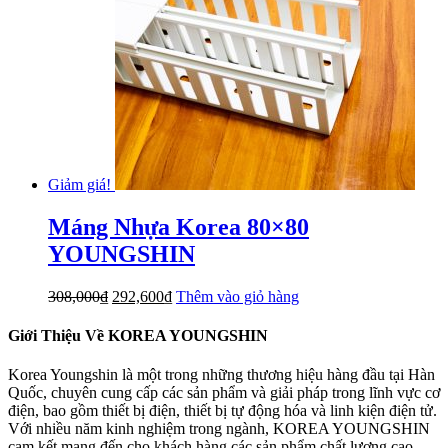
Giảm giá!
Máng Nhựa Korea 80×80
YOUNGSHIN
Giá
Giá
308,000
₫
292,600
₫
Thêm vào giỏ hàng
gốc
hiện
là:
tại
Giới Thiệu Về KOREA YOUNGSHIN
308,000₫.
là:
292,600₫.
Korea Youngshin là một trong những thương hiệu hàng đầu tại Hàn
Quốc, chuyên cung cấp các sản phẩm và giải pháp trong lĩnh vực cơ
điện, bao gồm thiết bị điện, thiết bị tự động hóa và linh kiện điện tử.
Với nhiều năm kinh nghiệm trong ngành, KOREA YOUNGSHIN
cam kết mang đến cho khách hàng các sản phẩm chất lượng cao,