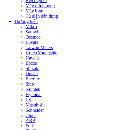
Bếp điện từ
Máy nước nóng
Máy bơm
Tủ điện dân dụng
Thương hiệu
Mikro
Samwha
Osemco
Luvata
Taiwan Meters
Korea Youngshin
Havells
Epcos
Shizuki
Ducati
Enerlux
Sino
Nuintek
Hyundai
LS
Mitsubishi
Schneider
Chint
ABB
Fuji