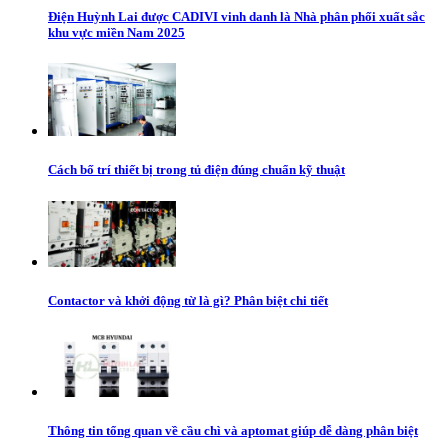
Điện Huỳnh Lai được CADIVI vinh danh là Nhà phân phối xuất sắc
khu vực miền Nam 2025
Cách bố trí thiết bị trong tủ điện đúng chuẩn kỹ thuật
Contactor và khởi động từ là gì? Phân biệt chi tiết
Thông tin tổng quan về cầu chì và aptomat giúp dễ dàng phân biệt