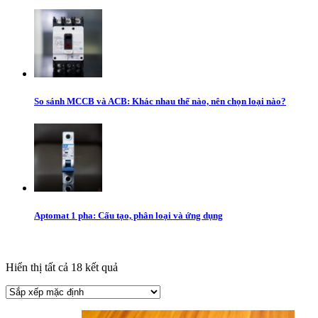
So sánh MCCB và ACB: Khác nhau thế nào, nên chọn loại nào?
Aptomat 1 pha: Cấu tạo, phân loại và ứng dụng
Hiển thị tất cả 18 kết quả