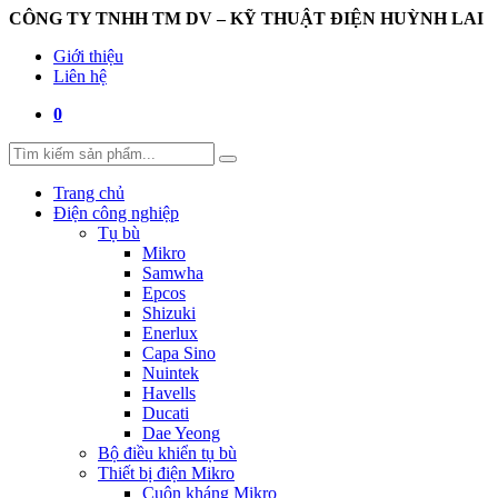
CÔNG TY TNHH TM DV – KỸ THUẬT ĐIỆN HUỲNH LAI
Giới thiệu
Liên hệ
0
Trang chủ
Điện công nghiệp
Tụ bù
Mikro
Samwha
Epcos
Shizuki
Enerlux
Capa Sino
Nuintek
Havells
Ducati
Dae Yeong
Bộ điều khiển tụ bù
Thiết bị điện Mikro
Cuộn kháng Mikro