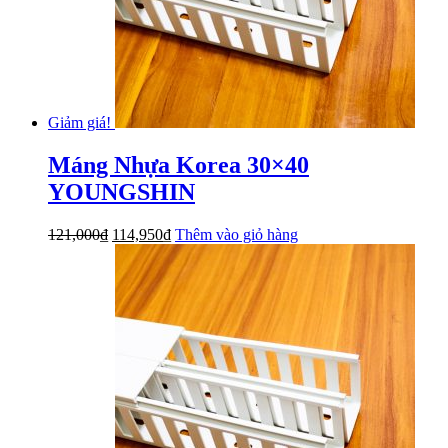
Giảm giá!
Máng Nhựa Korea 30×40
YOUNGSHIN
Giá
Giá
121,000
₫
114,950
₫
Thêm vào giỏ hàng
gốc
hiện
là:
tại
121,000₫.
là:
114,950₫.