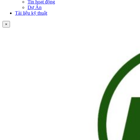
Tin hoạt động
Dự Án
Tài liệu kỹ thuật
×