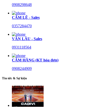
0908298648
CẨM LỆ - Sales
0357284470
VĂN LÂU - Sales
0931118564
CẨM HẰNG (KT hóa đơn)
0908244909
Tin tức & Sự kiện