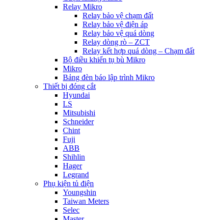
Relay Mikro
Relay bảo vệ chạm đất
Relay bảo vệ điện áp
Relay bảo vệ quá dòng
Relay dòng rò – ZCT
Relay kết hợp quá dòng – Chạm đất
Bộ điều khiển tụ bù Mikro
Mikro
Bảng đèn báo lập trình Mikro
Thiết bị đóng cắt
Hyundai
LS
Mitsubishi
Schneider
Chint
Fuji
ABB
Shihlin
Hager
Legrand
Phụ kiện tủ điện
Youngshin
Taiwan Meters
Selec
Master