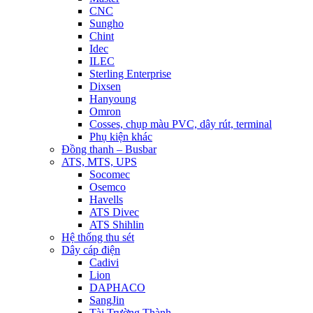
CNC
Sungho
Chint
Idec
ILEC
Sterling Enterprise
Dixsen
Hanyoung
Omron
Cosses, chụp màu PVC, dây rút, terminal
Phụ kiện khác
Đồng thanh – Busbar
ATS, MTS, UPS
Socomec
Osemco
Havells
ATS Divec
ATS Shihlin
Hệ thống thu sét
Dây cáp điện
Cadivi
Lion
DAPHACO
SangJin
Tài Trường Thành