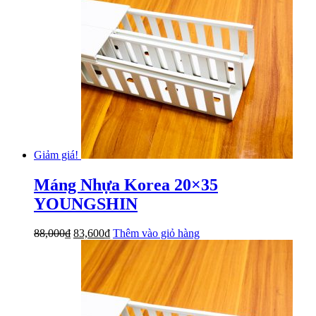
Giảm giá!
Máng Nhựa Korea 20×35
YOUNGSHIN
Giá
Giá
88,000
₫
83,600
₫
Thêm vào giỏ hàng
gốc
hiện
là:
tại
88,000₫.
là:
83,600₫.