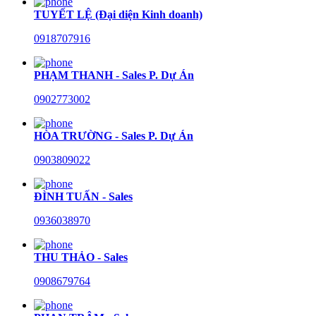
TUYẾT LỆ (Đại diện Kinh doanh)
0918707916
PHẠM THANH - Sales P. Dự Án
0902773002
HÒA TRƯỜNG - Sales P. Dự Án
0903809022
ĐÌNH TUẤN - Sales
0936038970
THU THẢO - Sales
0908679764