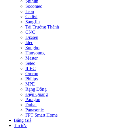
Shihlin
Socomec
Lion
Cadivi
SangJin
Tài Trường Thành
CNC
Dixsen
Idec
Sungho
Hanyoung
Master
Selec
ILEC
Omron
Philips
MPE
Rạng Đông
Điện Quang
Paragon
Duhal
Panasonic
FPT Smart Home
Bảng Giá
Tin tức