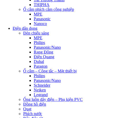
THIPHA
Ổ cắm phích cắm công nghiệp
MPE
Panasonic
Nanoco
Điện dân dụng
Đèn chiếu sáng
MPE
Philips
Panasonic/Nano
Rạng Đông
Điện Quang
Duhal
Paragon
Ổ cắm – Công tắc – Mặt thiết bị
Philips
Panasonic/Nano
Schneider
Neiken
Legrand
Ống luồn dây điện – Phụ kiện PVC
Đồng hồ điện
Quạt
Phích nước