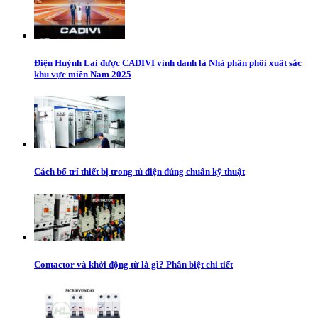
Điện Huỳnh Lai được CADIVI vinh danh là Nhà phân phối xuất sắc
khu vực miền Nam 2025
Cách bố trí thiết bị trong tủ điện đúng chuẩn kỹ thuật
Contactor và khởi động từ là gì? Phân biệt chi tiết