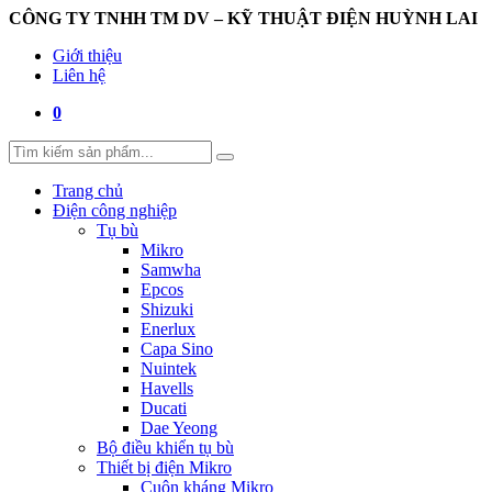
CÔNG TY TNHH TM DV – KỸ THUẬT ĐIỆN HUỲNH LAI
Giới thiệu
Liên hệ
0
Trang chủ
Điện công nghiệp
Tụ bù
Mikro
Samwha
Epcos
Shizuki
Enerlux
Capa Sino
Nuintek
Havells
Ducati
Dae Yeong
Bộ điều khiển tụ bù
Thiết bị điện Mikro
Cuộn kháng Mikro