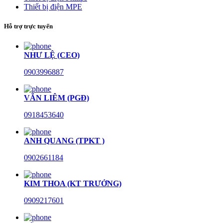
Thiết bị điện MPE
Hỗ trợ trực tuyến
NHƯ LỆ (CEO)
0903996887
VĂN LIÊM (PGĐ)
0918453640
ANH QUANG (TPKT )
0902661184
KIM THOA (KT TRƯỞNG)
0909217601