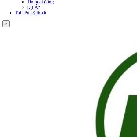
Tin hoạt động
Dự Án
Tài liệu kỹ thuật
×