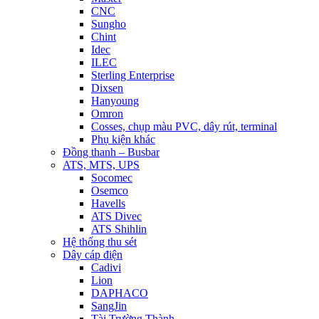
CNC
Sungho
Chint
Idec
ILEC
Sterling Enterprise
Dixsen
Hanyoung
Omron
Cosses, chụp màu PVC, dây rút, terminal
Phụ kiện khác
Đồng thanh – Busbar
ATS, MTS, UPS
Socomec
Osemco
Havells
ATS Divec
ATS Shihlin
Hệ thống thu sét
Dây cáp điện
Cadivi
Lion
DAPHACO
SangJin
Tài Trường Thành