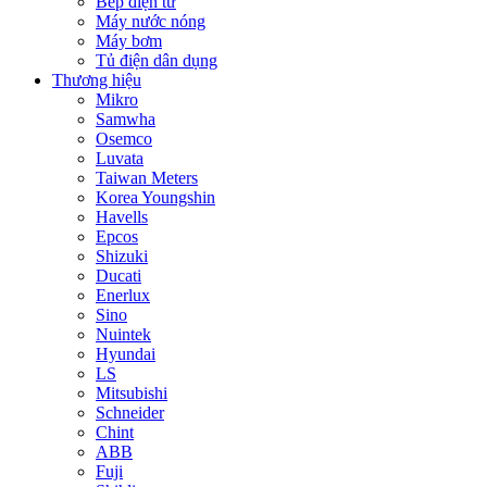
Bếp điện từ
Máy nước nóng
Máy bơm
Tủ điện dân dụng
Thương hiệu
Mikro
Samwha
Osemco
Luvata
Taiwan Meters
Korea Youngshin
Havells
Epcos
Shizuki
Ducati
Enerlux
Sino
Nuintek
Hyundai
LS
Mitsubishi
Schneider
Chint
ABB
Fuji