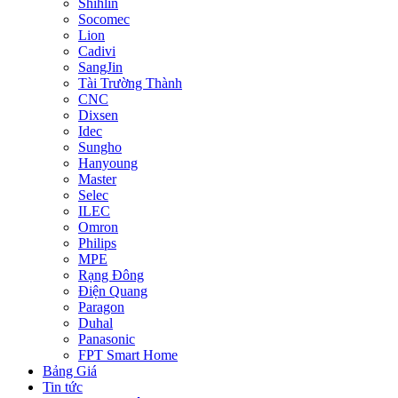
Shihlin
Socomec
Lion
Cadivi
SangJin
Tài Trường Thành
CNC
Dixsen
Idec
Sungho
Hanyoung
Master
Selec
ILEC
Omron
Philips
MPE
Rạng Đông
Điện Quang
Paragon
Duhal
Panasonic
FPT Smart Home
Bảng Giá
Tin tức