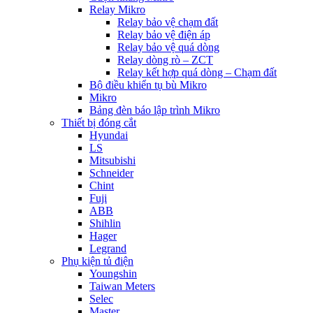
Relay Mikro
Relay bảo vệ chạm đất
Relay bảo vệ điện áp
Relay bảo vệ quá dòng
Relay dòng rò – ZCT
Relay kết hợp quá dòng – Chạm đất
Bộ điều khiển tụ bù Mikro
Mikro
Bảng đèn báo lập trình Mikro
Thiết bị đóng cắt
Hyundai
LS
Mitsubishi
Schneider
Chint
Fuji
ABB
Shihlin
Hager
Legrand
Phụ kiện tủ điện
Youngshin
Taiwan Meters
Selec
Master