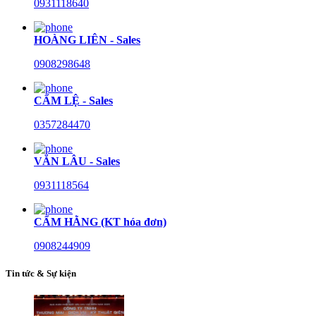
0931118640
HOÀNG LIÊN - Sales
0908298648
CẨM LỆ - Sales
0357284470
VĂN LÂU - Sales
0931118564
CẨM HẰNG (KT hóa đơn)
0908244909
Tin tức & Sự kiện