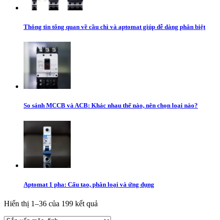
Thông tin tổng quan về cầu chì và aptomat giúp dễ dàng phân biệt
So sánh MCCB và ACB: Khác nhau thế nào, nên chọn loại nào?
Aptomat 1 pha: Cấu tạo, phân loại và ứng dụng
Hiển thị 1–36 của 199 kết quả