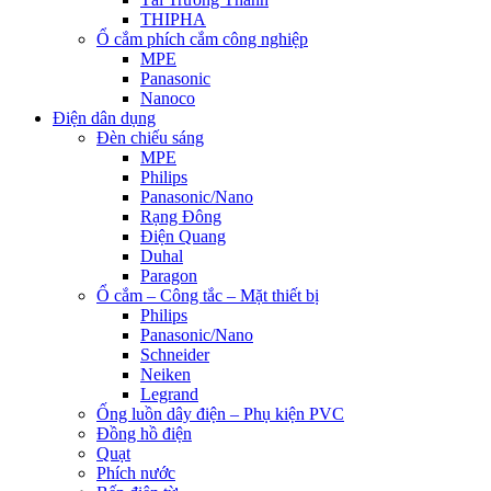
THIPHA
Ổ cắm phích cắm công nghiệp
MPE
Panasonic
Nanoco
Điện dân dụng
Đèn chiếu sáng
MPE
Philips
Panasonic/Nano
Rạng Đông
Điện Quang
Duhal
Paragon
Ổ cắm – Công tắc – Mặt thiết bị
Philips
Panasonic/Nano
Schneider
Neiken
Legrand
Ống luồn dây điện – Phụ kiện PVC
Đồng hồ điện
Quạt
Phích nước