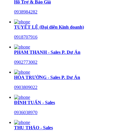
Hỗ Trợ & Báo Giá
0938984282
TUYẾT LỆ (Đại diện Kinh doanh)
0918707916
PHẠM THANH - Sales P. Dự Án
0902773002
HÒA TRƯỜNG - Sales P. Dự Án
0903809022
ĐÌNH TUẤN - Sales
0936038970
THU THẢO - Sales