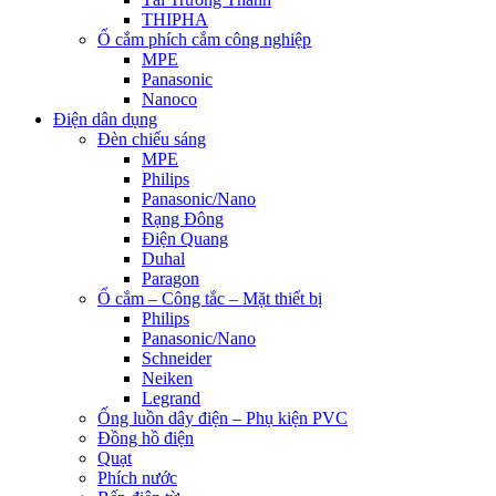
THIPHA
Ổ cắm phích cắm công nghiệp
MPE
Panasonic
Nanoco
Điện dân dụng
Đèn chiếu sáng
MPE
Philips
Panasonic/Nano
Rạng Đông
Điện Quang
Duhal
Paragon
Ổ cắm – Công tắc – Mặt thiết bị
Philips
Panasonic/Nano
Schneider
Neiken
Legrand
Ống luồn dây điện – Phụ kiện PVC
Đồng hồ điện
Quạt
Phích nước