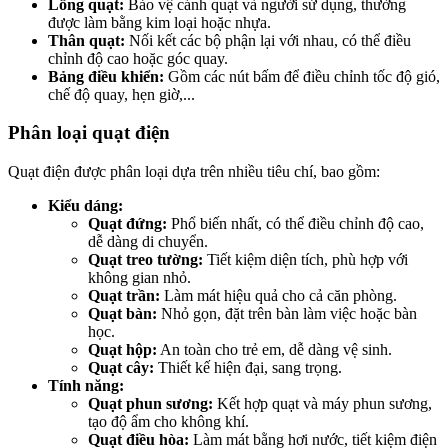
Lồng quạt:
Bảo vệ cánh quạt và người sử dụng, thường
được làm bằng kim loại hoặc nhựa.
Thân quạt:
Nối kết các bộ phận lại với nhau, có thể điều
chỉnh độ cao hoặc góc quay.
Bảng điều khiển:
Gồm các nút bấm để điều chỉnh tốc độ gió,
chế độ quay, hẹn giờ,...
Phân loại quạt điện
Quạt điện được phân loại dựa trên nhiều tiêu chí, bao gồm:
Kiểu dáng:
Quạt đứng:
Phổ biến nhất, có thể điều chỉnh độ cao,
dễ dàng di chuyển.
Quạt treo tường:
Tiết kiệm diện tích, phù hợp với
không gian nhỏ.
Quạt trần:
Làm mát hiệu quả cho cả căn phòng.
Quạt bàn:
Nhỏ gọn, đặt trên bàn làm việc hoặc bàn
học.
Quạt hộp:
An toàn cho trẻ em, dễ dàng vệ sinh.
Quạt cây:
Thiết kế hiện đại, sang trọng.
Tính năng:
Quạt phun sương:
Kết hợp quạt và máy phun sương,
tạo độ ẩm cho không khí.
Quạt điều hòa:
Làm mát bằng hơi nước, tiết kiệm điện