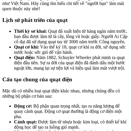
như Việt Nam. Hãy cùng tìm hiểu chi tiết về "người bạn" làm mát
quen thuộc này nhé!
Lịch sử phát triển của quạt
Thời kỳ sơ khai:
Quạt đã xuất hiện từ hàng ngàn năm trước,
ban đầu được làm từ lá cây, lông vũ hoặc giấy. Người Ai Cập
cổ đại đã sử dụng quạt tay từ 3000 năm trước Công nguyên.
Quạt cơ khí:
Vào thế kỷ 18, quạt cơ khí ra đời, sử dụng sức
nước hoặc sức gió để vận hành.
Quạt điện:
Năm 1882, Schuyler Wheeler phát minh ra quạt
điện đầu tiên. Sự ra đời của quạt điện đã đánh dấu một bước
ngoặt lớn, mang lại sự tiện lợi và hiệu quả làm mát vượt trội.
Cấu tạo chung của quạt điện
Mặc dù có nhiều loại quạt điện khác nhau, nhưng chúng đều có
những bộ phận cơ bản sau:
Động cơ:
Bộ phận quan trọng nhất, tạo ra năng lượng để
quay cánh quạt. Động cơ quạt thường là động cơ điện một
pha.
Cánh quạt:
Được làm từ nhựa hoặc kim loại, có thiết kế khí
động học để tạo ra luồng gió mạnh.