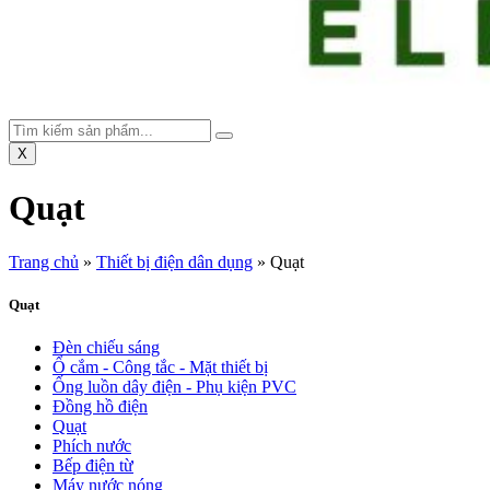
X
Quạt
Trang chủ
»
Thiết bị điện dân dụng
»
Quạt
Quạt
Đèn chiếu sáng
Ổ cắm - Công tắc - Mặt thiết bị
Ống luồn dây điện - Phụ kiện PVC
Đồng hồ điện
Quạt
Phích nước
Bếp điện từ
Máy nước nóng