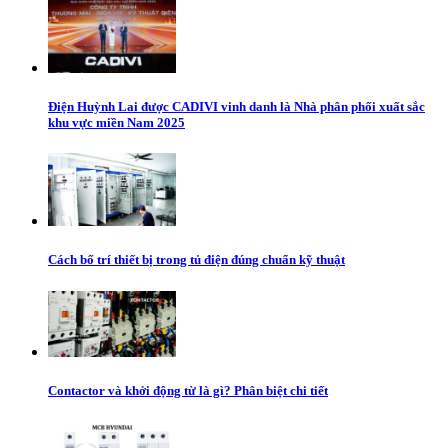
Điện Huỳnh Lai được CADIVI vinh danh là Nhà phân phối xuất sắc
khu vực miền Nam 2025
Cách bố trí thiết bị trong tủ điện đúng chuẩn kỹ thuật
Contactor và khởi động từ là gì? Phân biệt chi tiết