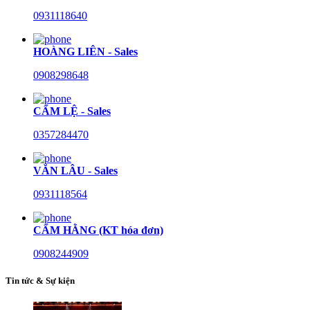
0931118640
HOÀNG LIÊN - Sales
0908298648
CẨM LỆ - Sales
0357284470
VĂN LÂU - Sales
0931118564
CẨM HẰNG (KT hóa đơn)
0908244909
Tin tức & Sự kiện