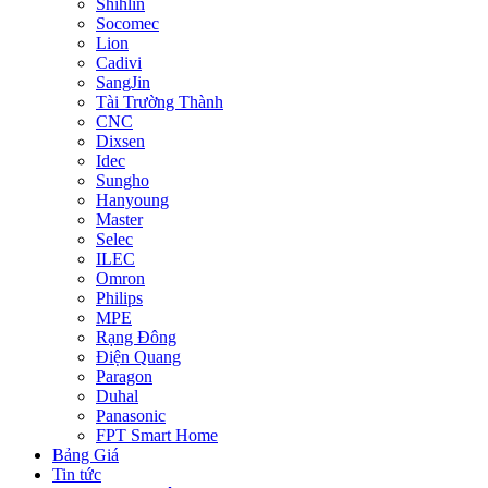
Shihlin
Socomec
Lion
Cadivi
SangJin
Tài Trường Thành
CNC
Dixsen
Idec
Sungho
Hanyoung
Master
Selec
ILEC
Omron
Philips
MPE
Rạng Đông
Điện Quang
Paragon
Duhal
Panasonic
FPT Smart Home
Bảng Giá
Tin tức