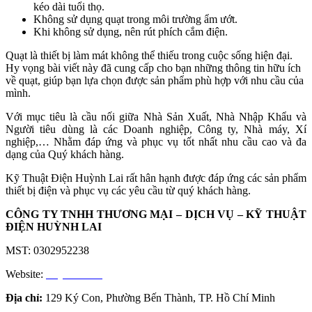
kéo dài tuổi thọ.
Không sử dụng quạt trong môi trường ẩm ướt.
Khi không sử dụng, nên rút phích cắm điện.
Quạt là thiết bị làm mát không thể thiếu trong cuộc sống hiện đại.
Hy vọng bài viết này đã cung cấp cho bạn những thông tin hữu ích
về quạt, giúp bạn lựa chọn được sản phẩm phù hợp với nhu cầu của
mình.
Với mục tiêu là cầu nối giữa Nhà Sản Xuất, Nhà Nhập Khẩu và
Người tiêu dùng là các Doanh nghiệp, Công ty, Nhà máy, Xí
nghiệp,… Nhằm đáp ứng và phục vụ tốt nhất nhu cầu cao và đa
dạng của Quý khách hàng.
Kỹ Thuật Điện Huỳnh Lai rất hân hạnh được đáp ứng các sản phẩm
thiết bị điện và phục vụ các yêu cầu từ quý khách hàng.
CÔNG TY TNHH THƯƠNG MẠI – DỊCH VỤ – KỸ THUẬT
ĐIỆN HUỲNH LAI
MST: 0302952238
Website:
huynhlai.vn
Địa chỉ:
129 Ký Con, Phường Bến Thành, TP. Hồ Chí Minh