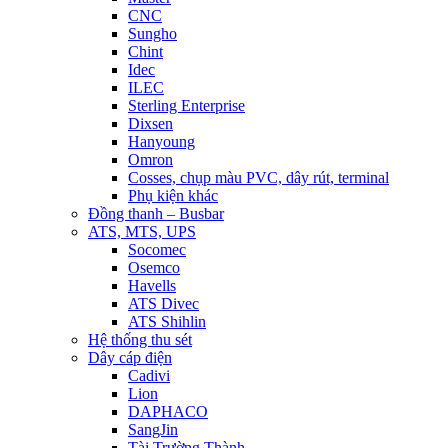
CNC
Sungho
Chint
Idec
ILEC
Sterling Enterprise
Dixsen
Hanyoung
Omron
Cosses, chụp màu PVC, dây rút, terminal
Phụ kiện khác
Đồng thanh – Busbar
ATS, MTS, UPS
Socomec
Osemco
Havells
ATS Divec
ATS Shihlin
Hệ thống thu sét
Dây cáp điện
Cadivi
Lion
DAPHACO
SangJin
Tài Trường Thành