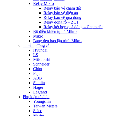
Relay Mikro
Relay bảo vệ chạm đất
Relay bảo vệ điện áp
Relay bảo vệ quá dòng
Relay dòng rò – ZCT
Relay kết hợp quá dòng – Chạm đất
Bộ điều khiển tụ bù Mikro
Mikro
Bảng đèn báo lập trình Mikro
Thiết bị đóng cắt
Hyundai
LS
Mitsubishi
Schneider
Chint
Fuji
ABB
Shihlin
Hager
Legrand
Phụ kiện tủ điện
Youngshin
Taiwan Meters
Selec
Master