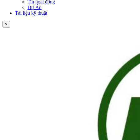
Tin hoạt động
Dự Án
Tài liệu kỹ thuật
×