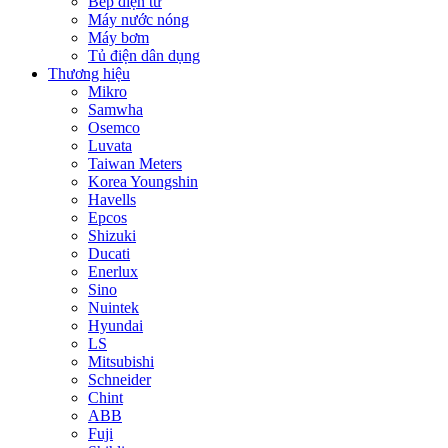
Bếp điện từ
Máy nước nóng
Máy bơm
Tủ điện dân dụng
Thương hiệu
Mikro
Samwha
Osemco
Luvata
Taiwan Meters
Korea Youngshin
Havells
Epcos
Shizuki
Ducati
Enerlux
Sino
Nuintek
Hyundai
LS
Mitsubishi
Schneider
Chint
ABB
Fuji