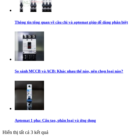
Thông tin tổng quan về cầu chì và aptomat giúp dễ dàng phân biệt
So sánh MCCB và ACB: Khác nhau thế nào, nên chọn loại nào?
Aptomat 1 pha: Cấu tạo, phân loại và ứng dụng
Hiển thị tất cả 3 kết quả