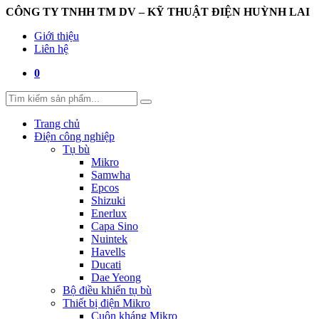
CÔNG TY TNHH TM DV – KỸ THUẬT ĐIỆN HUỲNH LAI
Giới thiệu
Liên hệ
0
Trang chủ
Điện công nghiệp
Tụ bù
Mikro
Samwha
Epcos
Shizuki
Enerlux
Capa Sino
Nuintek
Havells
Ducati
Dae Yeong
Bộ điều khiển tụ bù
Thiết bị điện Mikro
Cuộn kháng Mikro