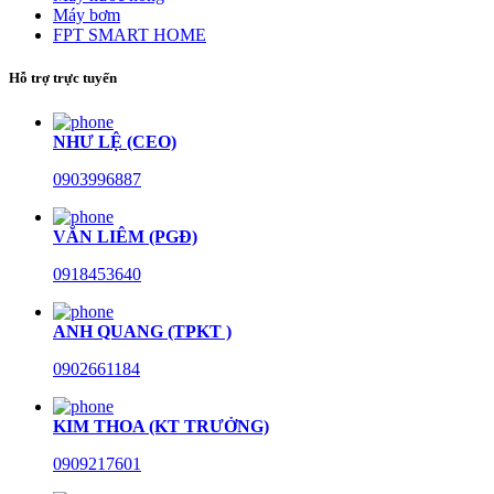
Máy bơm
FPT SMART HOME
Hỗ trợ trực tuyến
NHƯ LỆ (CEO)
0903996887
VĂN LIÊM (PGĐ)
0918453640
ANH QUANG (TPKT )
0902661184
KIM THOA (KT TRƯỞNG)
0909217601