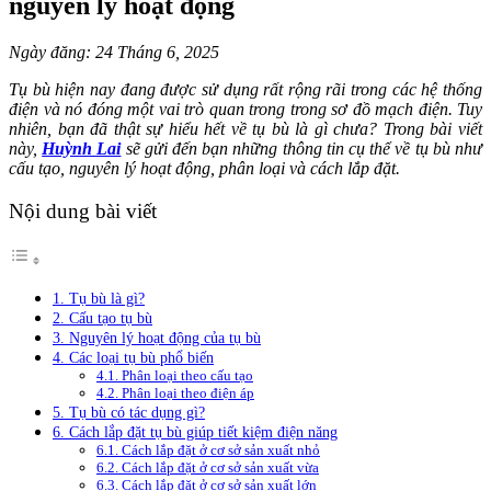
nguyên lý hoạt động
Ngày đăng: 24 Tháng 6, 2025
Tụ bù hiện nay đang được sử dụng rất rộng rãi trong các hệ thống
điện và nó đóng một vai trò quan trong trong sơ đồ mạch điện. Tuy
nhiên, bạn đã thật sự hiểu hết về tụ bù là gì chưa? Trong bài viết
này,
Huỳnh Lai
sẽ gửi đến bạn những thông tin cụ thể về
tụ bù như
cấu tạo, nguyên lý hoạt động, phân loại và cách lắp đặt.
Nội dung bài viết
1. Tụ bù là gì?
2. Cấu tạo tụ bù
3. Nguyên lý hoạt động của tụ bù
4. Các loại tụ bù phổ biến
4.1. Phân loại theo cấu tạo
4.2. Phân loại theo điện áp
5. Tụ bù có tác dụng gì?
6. Cách lắp đặt tụ bù giúp tiết kiệm điện năng
6.1. Cách lắp đặt ở cơ sở sản xuất nhỏ
6.2. Cách lắp đặt ở cơ sở sản xuất vừa
6.3. Cách lắp đặt ở cơ sở sản xuất lớn