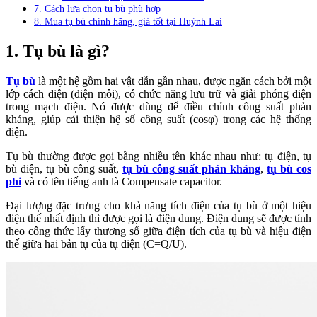
7. Cách lựa chọn tụ bù phù hợp
8. Mua tụ bù chính hãng, giá tốt tại Huỳnh Lai
1. Tụ bù là gì?
Tụ bù
là một hệ gồm hai vật dẫn gần nhau, được ngăn cách bởi một
lớp cách điện (điện môi), có chức năng lưu trữ và giải phóng điện
trong mạch điện. Nó được dùng để điều chỉnh công suất phản
kháng, giúp cải thiện hệ số công suất (cosφ) trong các hệ thống
điện.
Tụ bù thường được gọi bằng nhiều tên khác nhau như: tụ điện, tụ
bù điện, tụ bù công suất,
tụ bù công suất phản kháng
,
tụ bù cos
phi
và có tên tiếng anh là Compensate capacitor.
Đại lượng đặc trưng cho khả năng tích điện của tụ bù ở một hiệu
điện thế nhất định thì được gọi là điện dung. Điện dung sẽ được tính
theo công thức lấy thương số giữa điện tích của tụ bù và hiệu điện
thế giữa hai bản tụ của tụ điện (C=Q/U).