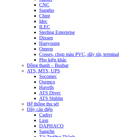
CNC
Sungho
Chint
Idec
ILEC
Sterling Enterprise
Dixsen
Hanyoung
Omron
Cosses, chụp màu PVC, dây rút, terminal
Phụ kiện khác
Đồng thanh – Busbar
ATS, MTS, UPS
Socomec
Osemco
Havells
ATS Divec
ATS Shihlin
Hệ thống thu sét
Dây cáp điện
Cadivi
Lion
DAPHACO
SangJin
Tài Trường Thành