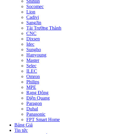
Shihlin
Socomec
Lion
Cadivi
SangJin
Tài Trường Thành
CNC
Dixsen
Idec
Sungho
Hanyoung
Master
Selec
ILEC
Omron
Philips
MPE
Rạng Đông
Điện Quang
Paragon
Duhal
Panasonic
FPT Smart Home
Bảng Giá
Tin tức