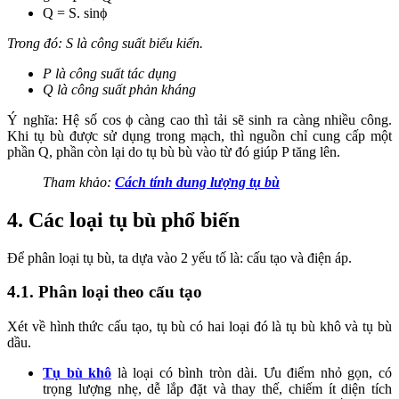
Q = S. sinϕ
Trong đó: S là công suất biểu kiến.
P là công suất tác dụng
Q là công suất phản kháng
Ý nghĩa: Hệ số cos ϕ càng cao thì tải sẽ sinh ra càng nhiều công.
Khi tụ bù được sử dụng trong mạch, thì nguồn chỉ cung cấp một
phần Q, phần còn lại do tụ bù bù vào từ đó giúp P tăng lên.
Tham khảo:
Cách tính dung lượng tụ bù
4. Các loại tụ bù phổ biến
Để
phân loại tụ bù
, ta dựa vào 2 yếu tố là: cấu tạo và điện áp.
4.1. Phân loại theo cấu tạo
Xét về hình thức cấu tạo, tụ bù có hai loại đó là tụ bù khô và tụ bù
dầu.
Tụ bù khô
là loại có bình tròn dài. Ưu điểm nhỏ gọn, có
trọng lượng nhẹ, dễ lắp đặt và thay thế, chiếm ít diện tích