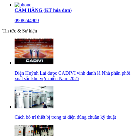
CẨM HẰNG (KT hóa đơn)
0908244909
Tin tức & Sự kiện
Điện Huỳnh Lai được CADIVI vinh danh là Nhà phân phối
xuất sắc khu vực miền Nam 2025
Cách bố trí thiết bị trong tủ điện đúng chuẩn kỹ thuật