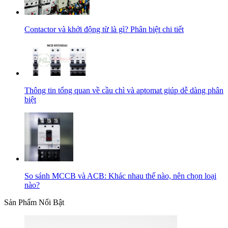
Contactor và khởi động từ là gì? Phân biệt chi tiết
Thông tin tổng quan về cầu chì và aptomat giúp dễ dàng phân
biệt
So sánh MCCB và ACB: Khác nhau thế nào, nên chọn loại
nào?
Sản Phẩm Nổi Bật