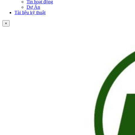
Tin hoạt động
Dự Án
Tài liệu kỹ thuật
×