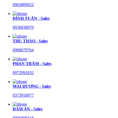
0903809022
ĐÌNH TUẤN - Sales
0936038970
THU THẢO - Sales
0908679764
PHAN TRÂM - Sales
0972991832
MAI DƯƠNG - Sales
0373918977
ĐÀM AN - Sales
0906809418