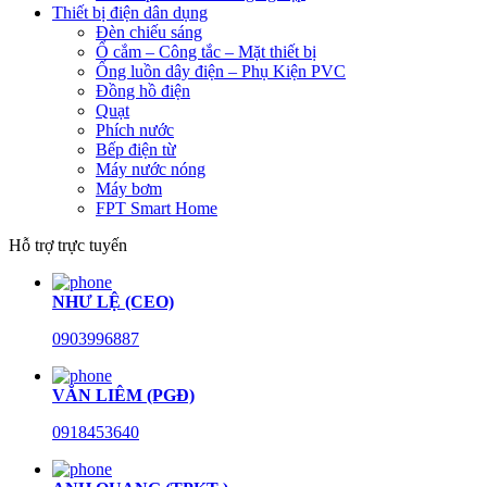
Thiết bị điện dân dụng
Đèn chiếu sáng
Ổ cắm – Công tắc – Mặt thiết bị
Ống luồn dây điện – Phụ Kiện PVC
Đồng hồ điện
Quạt
Phích nước
Bếp điện từ
Máy nước nóng
Máy bơm
FPT Smart Home
Hỗ trợ trực tuyến
NHƯ LỆ (CEO)
0903996887
VĂN LIÊM (PGĐ)
0918453640