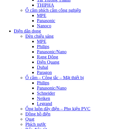
THIPHA
Ổ cắm phích cắm công nghiệp
MPE
Panasonic
Nanoco
Điện dân dụng
Đèn chiếu sáng
MPE
Philips
Panasonic/Nano
Rạng Đông
Điện Quang
Duhal
Paragon
Ổ cắm – Công tắc – Mặt thiết bị
Philips
Panasonic/Nano
Schneider
Neiken
Legrand
Ống luồn dây điện – Phụ kiện PVC
Đồng hồ điện
Quạt
Phích nước