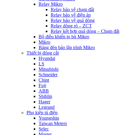
Relay Mikro
Relay bảo vệ chạm đất
Relay bảo vệ điện áp
Relay bảo vệ quá dòng
Relay dòng rò – ZCT
Relay kết hợp quá dòng – Chạm đất
Bộ điều khiển tụ bù Mikro
Mikro
Bảng đèn báo lập trình Mikro
Thiết bị đóng cắt
Hyundai
LS
Mitsubishi
Schneider
Chint
Fuji
ABB
Shihlin
Hager
Legrand
Phụ kiện tủ điện
Youngshin
Taiwan Meters
Selec
Master