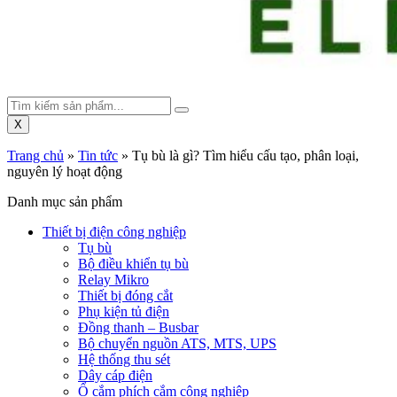
X
Trang chủ
»
Tin tức
»
Tụ bù là gì? Tìm hiểu cấu tạo, phân loại,
nguyên lý hoạt động
Danh mục sản phẩm
Thiết bị điện công nghiệp
Tụ bù
Bộ điều khiển tụ bù
Relay Mikro
Thiết bị đóng cắt
Phụ kiện tủ điện
Đồng thanh – Busbar
Bộ chuyển nguồn ATS, MTS, UPS
Hệ thống thu sét
Dây cáp điện
Ổ cắm phích cắm công nghiệp