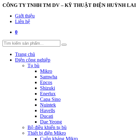
CÔNG TY TNHH TM DV – KỸ THUẬT ĐIỆN HUỲNH LAI
Giới thiệu
Liên hệ
0
Trang chủ
Điện công nghiệp
Tụ bù
Mikro
Samwha
Epcos
Shizuki
Enerlux
Capa Sino
Nuintek
Havells
Ducati
Dae Yeong
Bộ điều khiển tụ bù
Thiết bị điện Mikro
Cuộn kháng Mikro