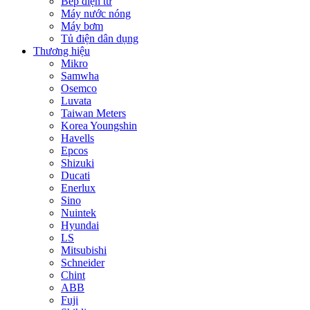
Bếp điện từ
Máy nước nóng
Máy bơm
Tủ điện dân dụng
Thương hiệu
Mikro
Samwha
Osemco
Luvata
Taiwan Meters
Korea Youngshin
Havells
Epcos
Shizuki
Ducati
Enerlux
Sino
Nuintek
Hyundai
LS
Mitsubishi
Schneider
Chint
ABB
Fuji