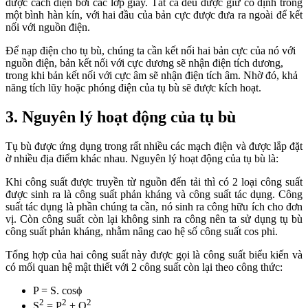
được cách điện bởi các lớp giấy. Tất cả đều được giữ cố định trong
một bình hàn kín, với hai đầu của bản cực được đưa ra ngoài để kết
nối với nguồn điện.
Để nạp điện cho tụ bù, chúng ta cần kết nối hai bản cực của nó với
nguồn điện, bản kết nối với cực dương sẽ nhận điện tích dương,
trong khi bản kết nối với cực âm sẽ nhận điện tích âm. Nhờ đó, khả
năng tích lũy hoặc phóng điện của tụ bù sẽ được kích hoạt.
3. Nguyên lý hoạt động của tụ bù
Tụ bù được ứng dụng trong rất nhiều các mạch điện và được lắp đặt
ờ nhiều địa điểm khác nhau. Nguyên lý hoạt động của tụ bù là:
Khi công suất được truyền từ nguồn đến tải thì có 2 loại công suất
được sinh ra là công suất phản kháng và công suất tác dụng. Công
suất tác dụng là phần chúng ta cần, nó sinh ra công hữu ích cho đơn
vị. Còn công suất còn lại không sinh ra công nên ta sử dụng tụ bù
công suất phản kháng, nhằm nâng cao hệ số công suất cos phi.
Tổng hợp của hai công suất này được gọi là công suất biểu kiến và
có mối quan hệ mật thiết với 2 công suất còn lại theo công thức:
P = S. cosϕ
2
2
2
S
= P
+ Q