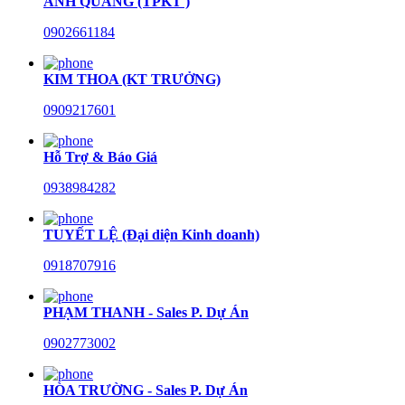
ANH QUANG (TPKT )
0902661184
KIM THOA (KT TRƯỞNG)
0909217601
Hỗ Trợ & Báo Giá
0938984282
TUYẾT LỆ (Đại diện Kinh doanh)
0918707916
PHẠM THANH - Sales P. Dự Án
0902773002
HÒA TRƯỜNG - Sales P. Dự Án