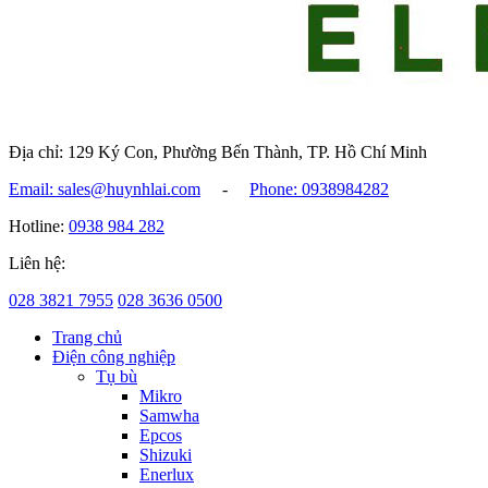
Địa chỉ: 129 Ký Con, Phường Bến Thành, TP. Hồ Chí Minh
Email: sales@huynhlai.com
-
Phone: 0938984282
Hotline:
0938 984 282
Liên hệ:
028 3821 7955
028 3636 0500
Trang chủ
Điện công nghiệp
Tụ bù
Mikro
Samwha
Epcos
Shizuki
Enerlux