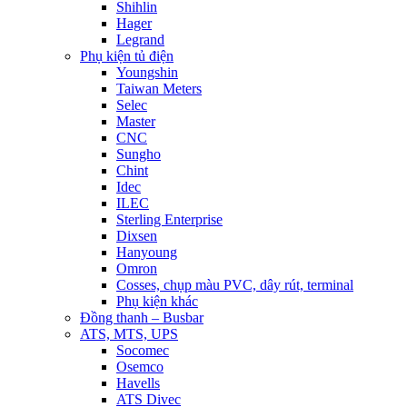
Shihlin
Hager
Legrand
Phụ kiện tủ điện
Youngshin
Taiwan Meters
Selec
Master
CNC
Sungho
Chint
Idec
ILEC
Sterling Enterprise
Dixsen
Hanyoung
Omron
Cosses, chụp màu PVC, dây rút, terminal
Phụ kiện khác
Đồng thanh – Busbar
ATS, MTS, UPS
Socomec
Osemco
Havells
ATS Divec