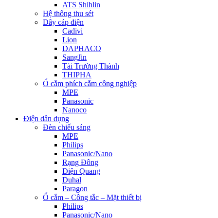
ATS Shihlin
Hệ thống thu sét
Dây cáp điện
Cadivi
Lion
DAPHACO
SangJin
Tài Trường Thành
THIPHA
Ổ cắm phích cắm công nghiệp
MPE
Panasonic
Nanoco
Điện dân dụng
Đèn chiếu sáng
MPE
Philips
Panasonic/Nano
Rạng Đông
Điện Quang
Duhal
Paragon
Ổ cắm – Công tắc – Mặt thiết bị
Philips
Panasonic/Nano