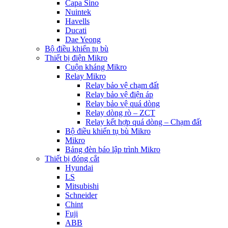
Capa Sino
Nuintek
Havells
Ducati
Dae Yeong
Bộ điều khiển tụ bù
Thiết bị điện Mikro
Cuộn kháng Mikro
Relay Mikro
Relay bảo vệ chạm đất
Relay bảo vệ điện áp
Relay bảo vệ quá dòng
Relay dòng rò – ZCT
Relay kết hợp quá dòng – Chạm đất
Bộ điều khiển tụ bù Mikro
Mikro
Bảng đèn báo lập trình Mikro
Thiết bị đóng cắt
Hyundai
LS
Mitsubishi
Schneider
Chint
Fuji
ABB