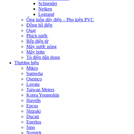
Schneider
Neiken
Legrand
Ống luồn dây điện – Phụ kiện PVC
Đồng hồ điện
Quạt
Phích nước
Bếp điện từ
Máy nước nóng
Máy bơm
Tủ điện dân dụng
Thương hiệu
Mikro
Samwha
Osemco
Luvata
Taiwan Meters
Korea Youngshin
Havells
Epcos
Shizuki
Ducati
Enerlux
Sino
Nuintek