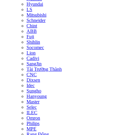
Hyundai
LS
Mitsubishi
Schneider
Chint
ABB
Fuji
Shihlin
Socomec
Lion
Cadivi
SangJin
Tài Trường Thành
CNC
Dixsen
Idec
Sungho
Hanyoung
Master
Selec
ILEC
Omron
Philips
MPE
Rạng Đông