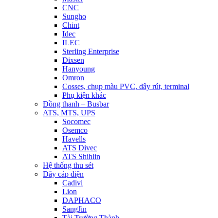
CNC
Sungho
Chint
Idec
ILEC
Sterling Enterprise
Dixsen
Hanyoung
Omron
Cosses, chụp màu PVC, dây rút, terminal
Phụ kiện khác
Đồng thanh – Busbar
ATS, MTS, UPS
Socomec
Osemco
Havells
ATS Divec
ATS Shihlin
Hệ thống thu sét
Dây cáp điện
Cadivi
Lion
DAPHACO
SangJin
Tài Trường Thành