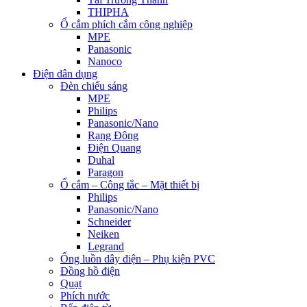
THIPHA
Ổ cắm phích cắm công nghiệp
MPE
Panasonic
Nanoco
Điện dân dụng
Đèn chiếu sáng
MPE
Philips
Panasonic/Nano
Rạng Đông
Điện Quang
Duhal
Paragon
Ổ cắm – Công tắc – Mặt thiết bị
Philips
Panasonic/Nano
Schneider
Neiken
Legrand
Ống luồn dây điện – Phụ kiện PVC
Đồng hồ điện
Quạt
Phích nước