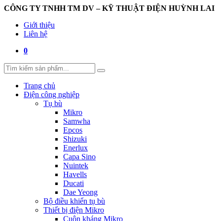
CÔNG TY TNHH TM DV – KỸ THUẬT ĐIỆN HUỲNH LAI
Giới thiệu
Liên hệ
0
Trang chủ
Điện công nghiệp
Tụ bù
Mikro
Samwha
Epcos
Shizuki
Enerlux
Capa Sino
Nuintek
Havells
Ducati
Dae Yeong
Bộ điều khiển tụ bù
Thiết bị điện Mikro
Cuộn kháng Mikro