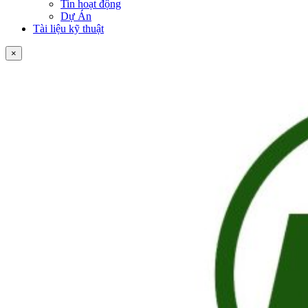
Tin hoạt động
Dự Án
Tài liệu kỹ thuật
×