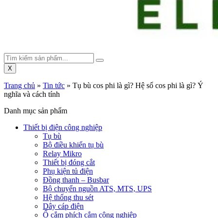
X
Trang chủ
»
Tin tức
»
Tụ bù cos phi là gì? Hệ số cos phi là gì? Ý
nghĩa và cách tính
Danh mục sản phẩm
Thiết bị điện công nghiệp
Tụ bù
Bộ điều khiển tụ bù
Relay Mikro
Thiết bị đóng cắt
Phụ kiện tủ điện
Đồng thanh – Busbar
Bộ chuyển nguồn ATS, MTS, UPS
Hệ thống thu sét
Dây cáp điện
Ổ cắm phích cắm công nghiệp