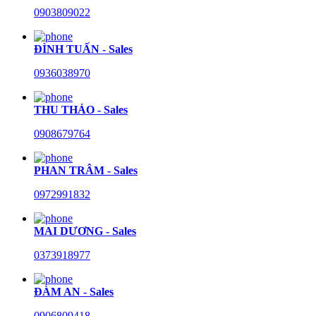
0903809022
ĐÌNH TUẤN - Sales
0936038970
THU THẢO - Sales
0908679764
PHAN TRÂM - Sales
0972991832
MAI DƯƠNG - Sales
0373918977
ĐÀM AN - Sales
0906809418