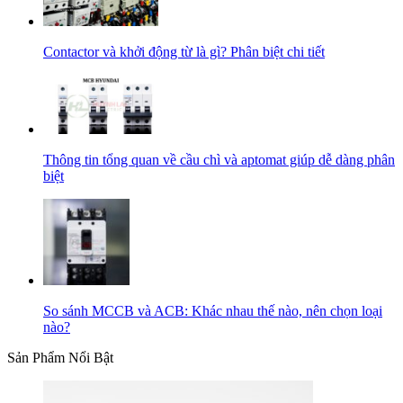
Contactor và khởi động từ là gì? Phân biệt chi tiết
Thông tin tổng quan về cầu chì và aptomat giúp dễ dàng phân
biệt
So sánh MCCB và ACB: Khác nhau thế nào, nên chọn loại
nào?
Sản Phẩm Nổi Bật