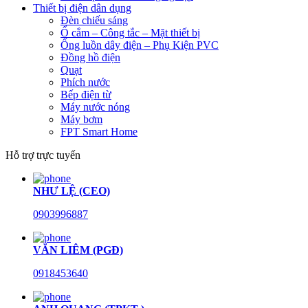
Thiết bị điện dân dụng
Đèn chiếu sáng
Ổ cắm – Công tắc – Mặt thiết bị
Ống luồn dây điện – Phụ Kiện PVC
Đồng hồ điện
Quạt
Phích nước
Bếp điện từ
Máy nước nóng
Máy bơm
FPT Smart Home
Hỗ trợ trực tuyến
NHƯ LỆ (CEO)
0903996887
VĂN LIÊM (PGĐ)
0918453640