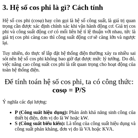
3. Hệ số cos phi là gì? Cách tính
Hệ số cos phi (
cosφ)
hay còn gọi là hệ số công suất, là giá trị quan
trọng cần được xác định chính xác khi vận hành động cơ. Giá trị cos
phi và công suất động cơ có mối liên hệ tỉ lệ thuận với nhau, tức là
giá trị cos phi càng cao thì công suất động cơ sẽ càng lớn và ngược
lại.
Tuy nhiên, do thực tế lắp đặt hệ thống điện thường xảy ra nhiều sai
sót nên hệ số cos phi không bao giờ đạt được mức lý tưởng. Do đó,
việc nâng cao công suất cos phi là rất quan trọng cho hoạt động của
toàn hệ thống điện.
Để tính toán hệ số cos phi, ta có công thức:
cosφ = P/S
Ý nghĩa các đại lượng:
P (Công suất hiệu dụng):
Phản ánh khả năng sinh công của
thiết bị điện, đơn vị đo là W hoặc kW.
S (Công suất biểu kiến):
Là tổng của công suất hiệu dụng và
công suất phản kháng, đơn vị đo là VA hoặc KVA.