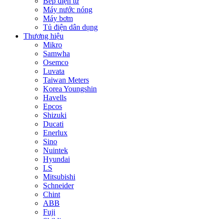
Bếp điện từ
Máy nước nóng
Máy bơm
Tủ điện dân dụng
Thương hiệu
Mikro
Samwha
Osemco
Luvata
Taiwan Meters
Korea Youngshin
Havells
Epcos
Shizuki
Ducati
Enerlux
Sino
Nuintek
Hyundai
LS
Mitsubishi
Schneider
Chint
ABB
Fuji