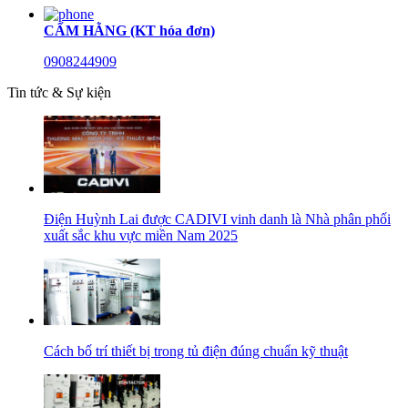
CẨM HẰNG (KT hóa đơn)
0908244909
Tin tức & Sự kiện
Điện Huỳnh Lai được CADIVI vinh danh là Nhà phân phối
xuất sắc khu vực miền Nam 2025
Cách bố trí thiết bị trong tủ điện đúng chuẩn kỹ thuật