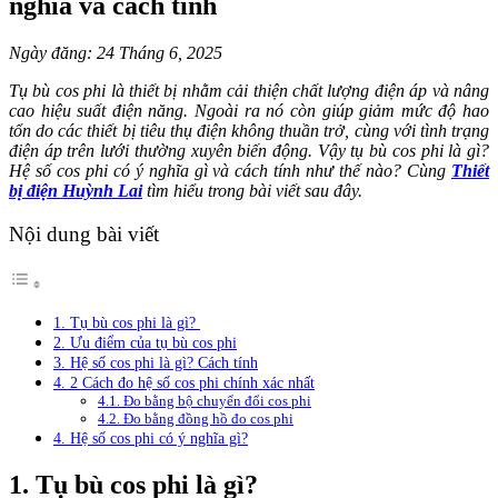
nghĩa và cách tính
Ngày đăng: 24 Tháng 6, 2025
Tụ bù cos phi là thiết bị nhằm cải thiện chất lượng điện áp và nâng
cao hiệu suất điện năng. Ngoài ra nó còn giúp giảm mức độ hao
tổn do các thiết bị tiêu thụ điện không thuần trở, cùng với tình trạng
điện áp trên lưới thường xuyên biến động. Vậy tụ bù cos phi là gì?
Hệ số cos phi có ý nghĩa gì và cách tính như thế nào? Cùng
Thiết
bị điện Huỳnh Lai
tìm hiểu trong bài viết sau đây.
Nội dung bài viết
1. Tụ bù cos phi là gì?
2. Ưu điểm của tụ bù cos phi
3. Hệ số cos phi là gì? Cách tính
4. 2 Cách đo hệ số cos phi chính xác nhất
4.1. Đo bằng bộ chuyển đổi cos phi
4.2. Đo bằng đồng hồ đo cos phi
4. Hệ số cos phi có ý nghĩa gì?
1. Tụ bù cos phi là gì?