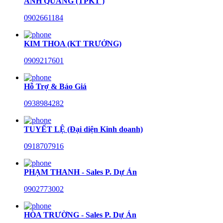
ANH QUANG (TPKT )
0902661184
KIM THOA (KT TRƯỞNG)
0909217601
Hỗ Trợ & Báo Giá
0938984282
TUYẾT LỆ (Đại diện Kinh doanh)
0918707916
PHẠM THANH - Sales P. Dự Án
0902773002
HÒA TRƯỜNG - Sales P. Dự Án