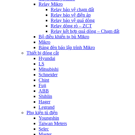
Relay Mikro
Relay bảo vệ chạm đất
Relay bảo vệ điện áp
Relay bảo vệ quá dòng
Relay dòng rò – ZCT
Relay kết hợp quá dòng – Chạm đất
Bộ điều khiển tụ bù Mikro
Mikro
Bảng đèn báo lập trình Mikro
Thiết bị đóng cắt
Hyundai
LS
Mitsubishi
Schneider
Chint
Fuji
ABB
Shihlin
Hager
Legrand
Phụ kiện tủ điện
Youngshin
Taiwan Meters
Selec
Master