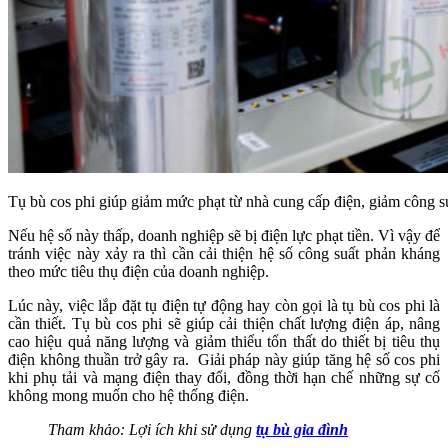
Tụ bù cos phi giúp giảm mức phạt từ nhà cung cấp điện, giảm công su
Nếu hệ số này thấp, doanh nghiệp sẽ bị điện lực phạt tiền. Vì vậy để
tránh việc này xảy ra thì cần cải thiện hệ số công suất phản kháng
theo mức tiêu thụ điện của doanh nghiệp.
Lúc này, việc lắp đặt tụ điện tự động hay còn gọi là tụ bù cos phi là
cần thiết. Tụ bù cos phi sẽ giúp cải thiện chất lượng điện áp, nâng
cao hiệu quả năng lượng và giảm thiểu tổn thất do thiết bị tiêu thụ
điện không thuần trở gây ra. Giải pháp này giúp tăng hệ số cos phi
khi phụ tải và mạng điện thay đổi, đồng thời hạn chế những sự cố
không mong muốn cho hệ thống điện.
Tham khảo: Lợi ích khi sử dụng
tụ bù gia đình