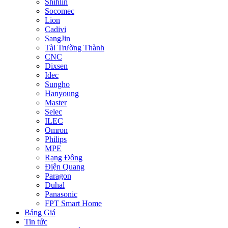
Shihlin
Socomec
Lion
Cadivi
SangJin
Tài Trường Thành
CNC
Dixsen
Idec
Sungho
Hanyoung
Master
Selec
ILEC
Omron
Philips
MPE
Rạng Đông
Điện Quang
Paragon
Duhal
Panasonic
FPT Smart Home
Bảng Giá
Tin tức