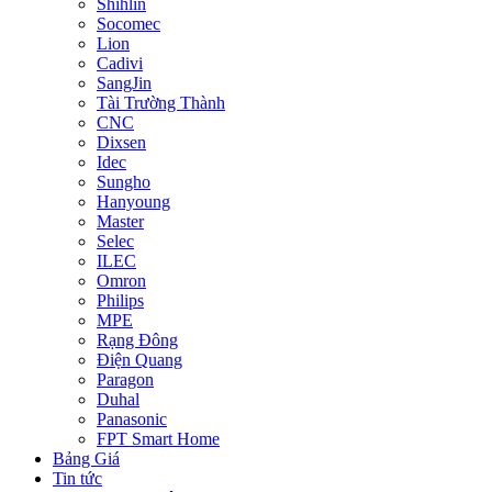
Shihlin
Socomec
Lion
Cadivi
SangJin
Tài Trường Thành
CNC
Dixsen
Idec
Sungho
Hanyoung
Master
Selec
ILEC
Omron
Philips
MPE
Rạng Đông
Điện Quang
Paragon
Duhal
Panasonic
FPT Smart Home
Bảng Giá
Tin tức