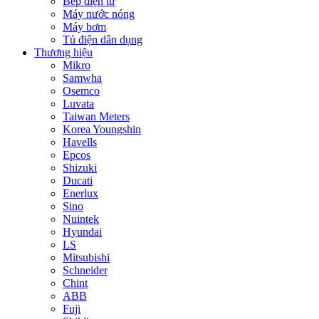
Bếp điện từ
Máy nước nóng
Máy bơm
Tủ điện dân dụng
Thương hiệu
Mikro
Samwha
Osemco
Luvata
Taiwan Meters
Korea Youngshin
Havells
Epcos
Shizuki
Ducati
Enerlux
Sino
Nuintek
Hyundai
LS
Mitsubishi
Schneider
Chint
ABB
Fuji