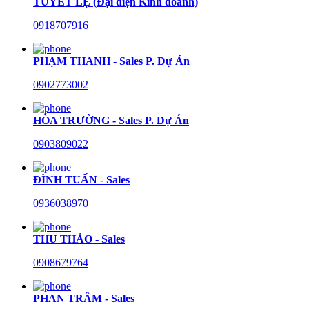
TUYẾT LỆ (Đại diện Kinh doanh)
0918707916
PHẠM THANH - Sales P. Dự Án
0902773002
HÒA TRƯỜNG - Sales P. Dự Án
0903809022
ĐÌNH TUẤN - Sales
0936038970
THU THẢO - Sales
0908679764
PHAN TRÂM - Sales