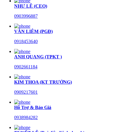
NHƯ LỆ (CEO)
0903996887
VĂN LIÊM (PGĐ)
0918453640
ANH QUANG (TPKT )
0902661184
KIM THOA (KT TRƯỞNG)
0909217601
Hỗ Trợ & Báo Giá
0938984282