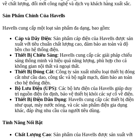
về chất lượng, đổi mới công nghệ và dịch vụ khách hàng xuất sắc.
Sản Phẩm Chính Của Havells
Havells cung cấp một loạt sản phẩm đa dạng, bao gồm:
Cáp và Dây Điện
: Sản phẩm cáp điện của Havells được sản
xuất với tiêu chuẩn chất lượng cao, đảm bảo an toàn và độ
bền cho hệ thống điện.
Thiết Bị Chiếu Sáng
: Havells cung cấp các giải pháp chiếu
sáng thông minh và hiệu quả năng lượng, phù hợp cho cả
không gian nội thất và ngoại thất.
Thiết Bị Đóng Cắt
: Công ty sản xuất nhiều loại thiết bị đóng
cắt như cầu dao, công tắc và bộ ngắt mạch, đảm bảo an toàn
cho hệ thống điện.
Bộ Lưu Điện (UPS)
: Các bộ lưu điện của Havells giúp duy
trì nguồn điện ổn định, bảo vệ thiết bị khỏi các sự cố về điện.
Thiết Bị Điện Dân Dụng
: Havells cung cấp các thiết bị điện
như quạt, máy nước nóng, và các sản phẩm điện gia dụng
khác, đáp ứng nhu cầu của người tiêu dùng.
Tính Năng Nổi Bật
Chất Lượng Cao
: Sản phẩm của Havells được sản xuất với