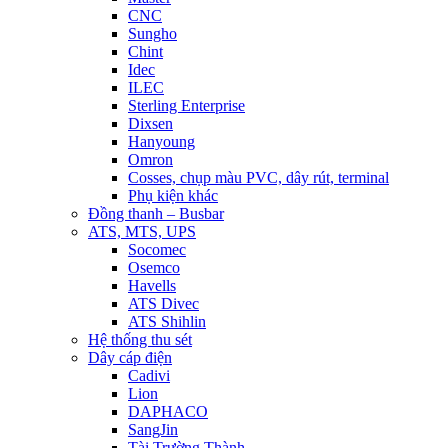
CNC
Sungho
Chint
Idec
ILEC
Sterling Enterprise
Dixsen
Hanyoung
Omron
Cosses, chụp màu PVC, dây rút, terminal
Phụ kiện khác
Đồng thanh – Busbar
ATS, MTS, UPS
Socomec
Osemco
Havells
ATS Divec
ATS Shihlin
Hệ thống thu sét
Dây cáp điện
Cadivi
Lion
DAPHACO
SangJin
Tài Trường Thành