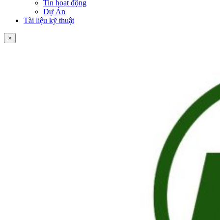
Tin hoạt động
Dự Án
Tài liệu kỹ thuật
×