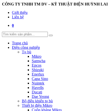
CÔNG TY TNHH TM DV – KỸ THUẬT ĐIỆN HUỲNH LAI
Giới thiệu
Liên hệ
0
Trang chủ
Điện công nghiệp
Tụ bù
Mikro
Samwha
Epcos
Shizuki
Enerlux
Capa Sino
Nuintek
Havells
Ducati
Dae Yeong
Bộ điều khiển tụ bù
Thiết bị điện Mikro
Cuộn kháng Mikro