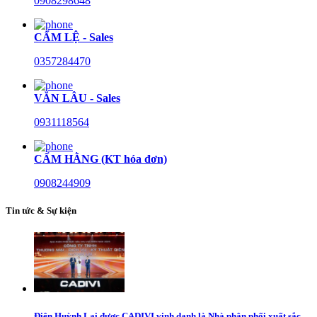
0908298648
CẨM LỆ - Sales
0357284470
VĂN LÂU - Sales
0931118564
CẨM HẰNG (KT hóa đơn)
0908244909
Tin tức & Sự kiện
Điện Huỳnh Lai được CADIVI vinh danh là Nhà phân phối xuất sắc