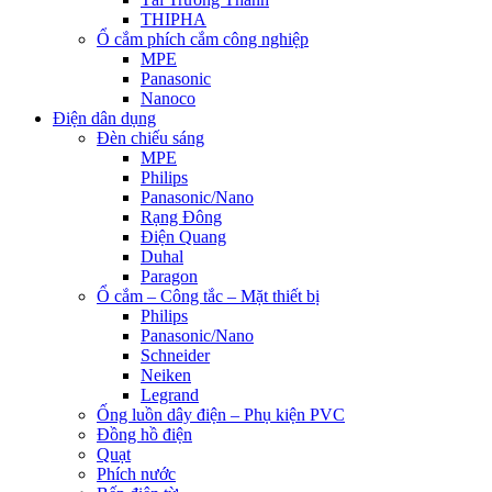
THIPHA
Ổ cắm phích cắm công nghiệp
MPE
Panasonic
Nanoco
Điện dân dụng
Đèn chiếu sáng
MPE
Philips
Panasonic/Nano
Rạng Đông
Điện Quang
Duhal
Paragon
Ổ cắm – Công tắc – Mặt thiết bị
Philips
Panasonic/Nano
Schneider
Neiken
Legrand
Ống luồn dây điện – Phụ kiện PVC
Đồng hồ điện
Quạt
Phích nước