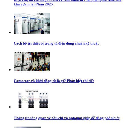
khu vực miền Nam 2025
Cách bố trí thiết bị trong tủ điện đúng chuẩn kỹ thuật
Contactor và khởi động từ là gì? Phân biệt chi tiết
Thông tin tổng quan về cầu chì và aptomat giúp dễ dàng phân biệt