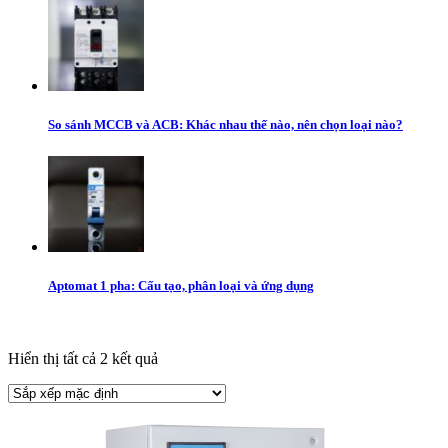
So sánh MCCB và ACB: Khác nhau thế nào, nên chọn loại nào?
Aptomat 1 pha: Cấu tạo, phân loại và ứng dụng
Hiển thị tất cả 2 kết quả