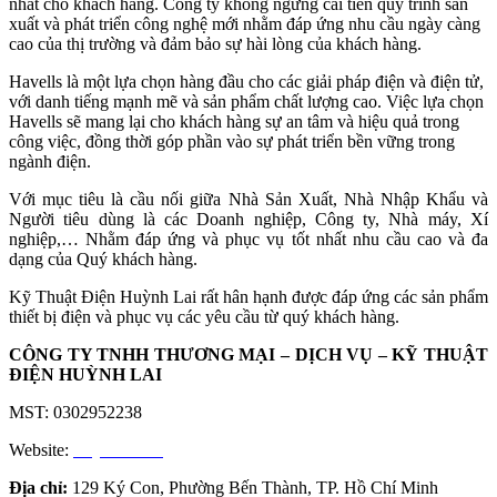
nhất cho khách hàng. Công ty không ngừng cải tiến quy trình sản
xuất và phát triển công nghệ mới nhằm đáp ứng nhu cầu ngày càng
cao của thị trường và đảm bảo sự hài lòng của khách hàng.
Havells là một lựa chọn hàng đầu cho các giải pháp điện và điện tử,
với danh tiếng mạnh mẽ và sản phẩm chất lượng cao. Việc lựa chọn
Havells sẽ mang lại cho khách hàng sự an tâm và hiệu quả trong
công việc, đồng thời góp phần vào sự phát triển bền vững trong
ngành điện.
Với mục tiêu là cầu nối giữa Nhà Sản Xuất, Nhà Nhập Khẩu và
Người tiêu dùng là các Doanh nghiệp, Công ty, Nhà máy, Xí
nghiệp,… Nhằm đáp ứng và phục vụ tốt nhất nhu cầu cao và đa
dạng của Quý khách hàng.
Kỹ Thuật Điện Huỳnh Lai rất hân hạnh được đáp ứng các sản phẩm
thiết bị điện và phục vụ các yêu cầu từ quý khách hàng.
CÔNG TY TNHH THƯƠNG MẠI – DỊCH VỤ – KỸ THUẬT
ĐIỆN HUỲNH LAI
MST: 0302952238
Website:
huynhlai.vn
Địa chỉ:
129 Ký Con, Phường Bến Thành, TP. Hồ Chí Minh