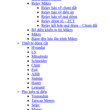
Relay Mikro
Relay bảo vệ chạm đất
Relay bảo vệ điện áp
Relay bảo vệ quá dòng
Relay dòng rò – ZCT
Relay kết hợp quá dòng – Chạm đất
Bộ điều khiển tụ bù Mikro
Mikro
Bảng đèn báo lập trình Mikro
Thiết bị đóng cắt
Hyundai
LS
Mitsubishi
Schneider
Chint
Fuji
ABB
Shihlin
Hager
Legrand
Phụ kiện tủ điện
Youngshin
Taiwan Meters
Selec
Master