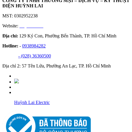
CÔNG TY TNHH THƯƠNG MẠI – DỊCH VỤ – KỸ THUẬT
ĐIỆN HUỲNH LAI
MST: 0302952238
Website:
huynhlai.vn
Địa chỉ:
129 Ký Con, Phường Bến Thành, TP. Hồ Chí Minh
Hotline:
-
0938984282
- (028) 36360500
Địa chỉ 2: 57 Tên Lửa, Phường An Lạc, TP. Hồ Chí Minh
Huỳnh Lai Electric