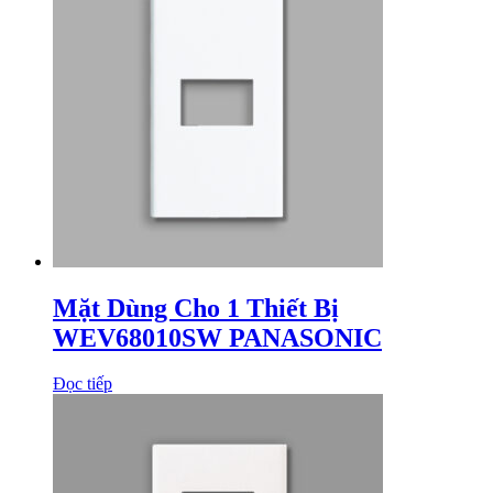
Mặt Dùng Cho 1 Thiết Bị
WEV68010SW PANASONIC
Đọc tiếp