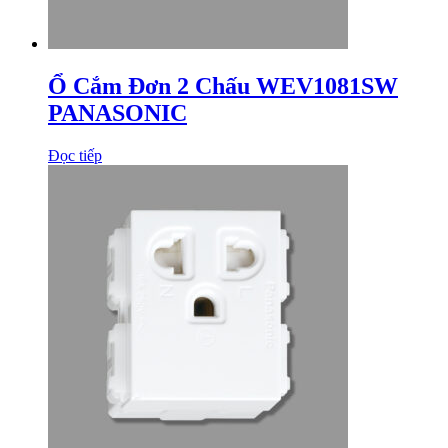
Ổ Cắm Đơn 2 Chấu WEV1081SW
PANASONIC
Đọc tiếp