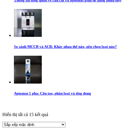
Thông tin tổng quan về cầu chì và aptomat giúp dễ dàng phân biệt
So sánh MCCB và ACB: Khác nhau thế nào, nên chọn loại nào?
Aptomat 1 pha: Cấu tạo, phân loại và ứng dụng
Hiển thị tất cả 15 kết quả