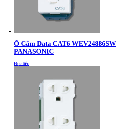
Ổ Cắm Data CAT6 WEV24886SW
PANASONIC
Đọc tiếp