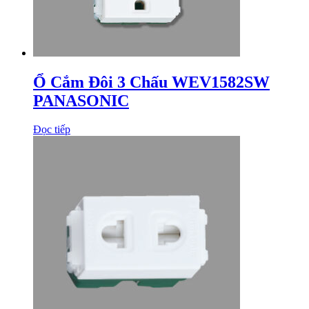
Ổ Cắm Đôi 3 Chấu WEV1582SW
PANASONIC
Đọc tiếp