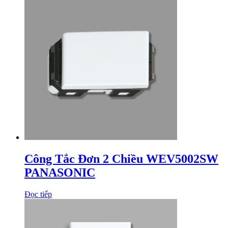
Công Tắc Đơn 2 Chiều WEV5002SW
PANASONIC
Đọc tiếp