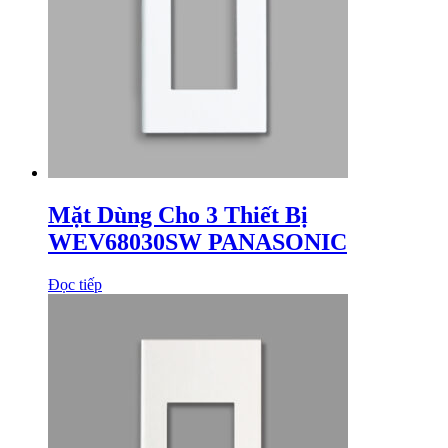
Mặt Dùng Cho 3 Thiết Bị
WEV68030SW PANASONIC
Đọc tiếp