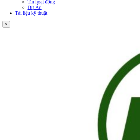
Tin hoạt động
Dự Án
Tài liệu kỹ thuật
×