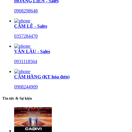
HOÀNG LIÊN - Sales
0908298648
CẨM LỆ - Sales
0357284470
VĂN LÂU - Sales
0931118564
CẨM HẰNG (KT hóa đơn)
0908244909
Tin tức & Sự kiện