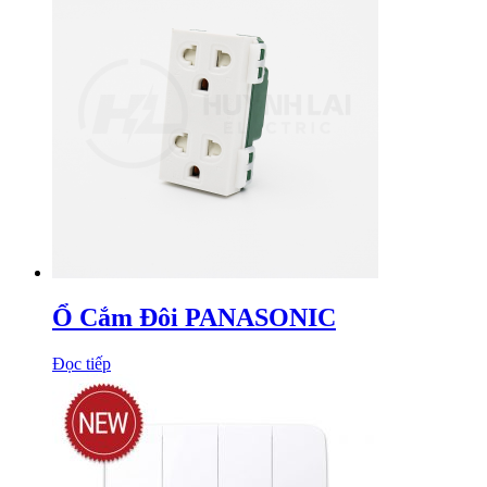
Ổ Cắm Đôi PANASONIC
Đọc tiếp