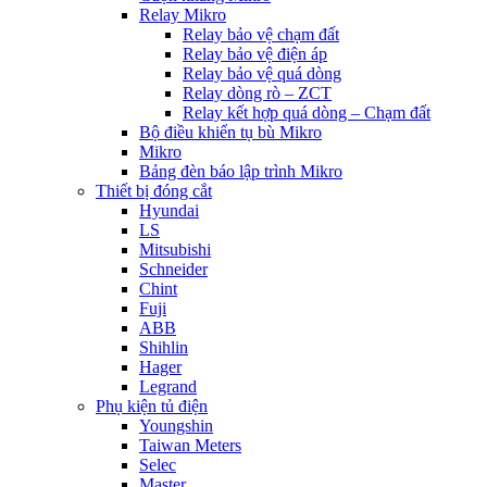
Relay Mikro
Relay bảo vệ chạm đất
Relay bảo vệ điện áp
Relay bảo vệ quá dòng
Relay dòng rò – ZCT
Relay kết hợp quá dòng – Chạm đất
Bộ điều khiển tụ bù Mikro
Mikro
Bảng đèn báo lập trình Mikro
Thiết bị đóng cắt
Hyundai
LS
Mitsubishi
Schneider
Chint
Fuji
ABB
Shihlin
Hager
Legrand
Phụ kiện tủ điện
Youngshin
Taiwan Meters
Selec
Master