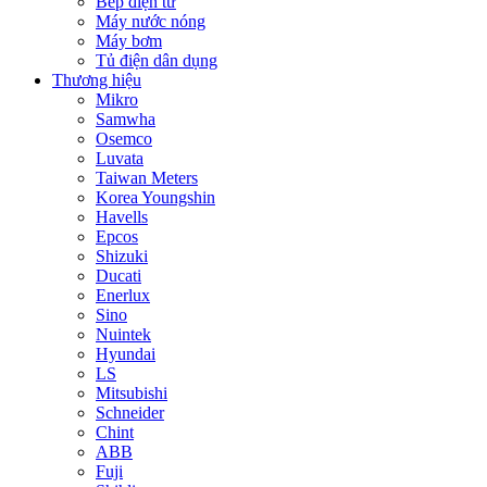
Bếp điện từ
Máy nước nóng
Máy bơm
Tủ điện dân dụng
Thương hiệu
Mikro
Samwha
Osemco
Luvata
Taiwan Meters
Korea Youngshin
Havells
Epcos
Shizuki
Ducati
Enerlux
Sino
Nuintek
Hyundai
LS
Mitsubishi
Schneider
Chint
ABB
Fuji