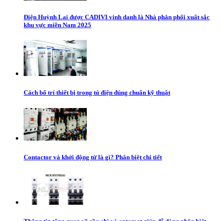
Điện Huỳnh Lai được CADIVI vinh danh là Nhà phân phối xuất sắc
khu vực miền Nam 2025
Cách bố trí thiết bị trong tủ điện đúng chuẩn kỹ thuật
Contactor và khởi động từ là gì? Phân biệt chi tiết