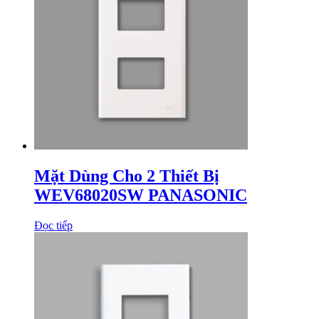
Mặt Dùng Cho 2 Thiết Bị
WEV68020SW PANASONIC
Đọc tiếp