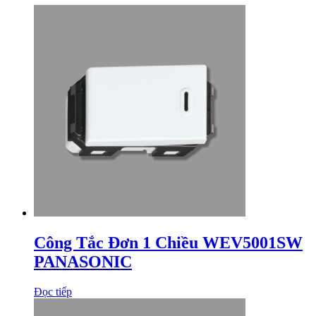
Công Tắc Đơn 1 Chiều WEV5001SW
PANASONIC
Đọc tiếp