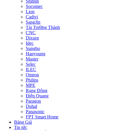
Shihlin
Socomec
Lion
Cadivi
SangJin
Tài Trường Thành
CNC
Dixsen
Idec
Sungho
Hanyoung
Master
Selec
ILEC
Omron
Philips
MPE
Rạng Đông
Điện Quang
Paragon
Duhal
Panasonic
FPT Smart Home
Bảng Giá
Tin tức