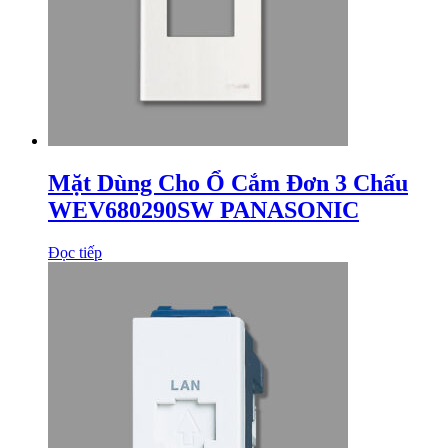
Mặt Dùng Cho Ổ Cắm Đơn 3 Chấu
WEV680290SW PANASONIC
Đọc tiếp