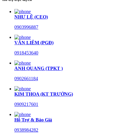
NHƯ LỆ (CEO)
0903996887
VĂN LIÊM (PGĐ)
0918453640
ANH QUANG (TPKT )
0902661184
KIM THOA (KT TRƯỞNG)
0909217601
Hỗ Trợ & Báo Giá
0938984282