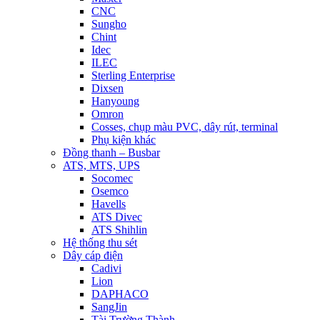
CNC
Sungho
Chint
Idec
ILEC
Sterling Enterprise
Dixsen
Hanyoung
Omron
Cosses, chụp màu PVC, dây rút, terminal
Phụ kiện khác
Đồng thanh – Busbar
ATS, MTS, UPS
Socomec
Osemco
Havells
ATS Divec
ATS Shihlin
Hệ thống thu sét
Dây cáp điện
Cadivi
Lion
DAPHACO
SangJin
Tài Trường Thành