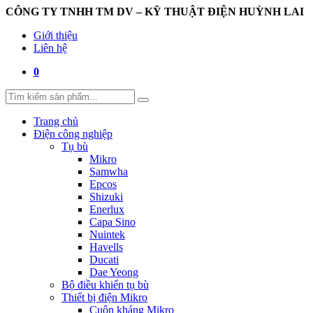
CÔNG TY TNHH TM DV – KỸ THUẬT ĐIỆN HUỲNH LAI
Giới thiệu
Liên hệ
0
Trang chủ
Điện công nghiệp
Tụ bù
Mikro
Samwha
Epcos
Shizuki
Enerlux
Capa Sino
Nuintek
Havells
Ducati
Dae Yeong
Bộ điều khiển tụ bù
Thiết bị điện Mikro
Cuộn kháng Mikro