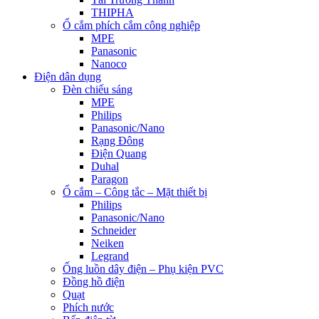
THIPHA
Ổ cắm phích cắm công nghiệp
MPE
Panasonic
Nanoco
Điện dân dụng
Đèn chiếu sáng
MPE
Philips
Panasonic/Nano
Rạng Đông
Điện Quang
Duhal
Paragon
Ổ cắm – Công tắc – Mặt thiết bị
Philips
Panasonic/Nano
Schneider
Neiken
Legrand
Ống luồn dây điện – Phụ kiện PVC
Đồng hồ điện
Quạt
Phích nước