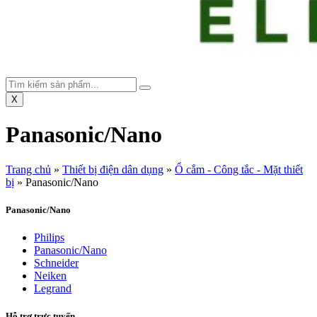
X
Panasonic/Nano
Trang chủ
»
Thiết bị điện dân dụng
»
Ổ cắm - Công tắc - Mặt thiết
bị
»
Panasonic/Nano
Panasonic/Nano
Philips
Panasonic/Nano
Schneider
Neiken
Legrand
Hỗ trợ trực tuyến