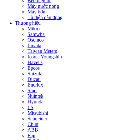
Bếp điện từ
Máy nước nóng
Máy bơm
Tủ điện dân dụng
Thương hiệu
Mikro
Samwha
Osemco
Luvata
Taiwan Meters
Korea Youngshin
Havells
Epcos
Shizuki
Ducati
Enerlux
Sino
Nuintek
Hyundai
LS
Mitsubishi
Schneider
Chint
ABB
Fuji