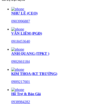
NHƯ LỆ (CEO)
0903996887
VĂN LIÊM (PGĐ)
0918453640
ANH QUANG (TPKT )
0902661184
KIM THOA (KT TRƯỞNG)
0909217601
Hỗ Trợ & Báo Giá
0938984282