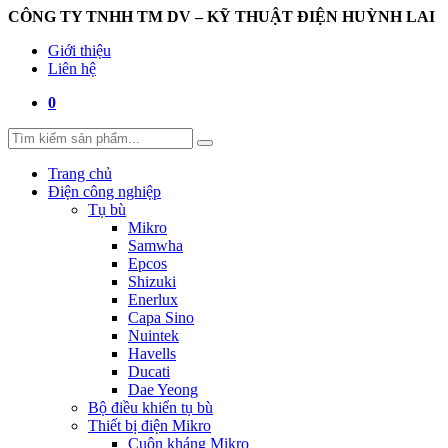
CÔNG TY TNHH TM DV – KỸ THUẬT ĐIỆN HUỲNH LAI
Giới thiệu
Liên hệ
0
Trang chủ
Điện công nghiệp
Tụ bù
Mikro
Samwha
Epcos
Shizuki
Enerlux
Capa Sino
Nuintek
Havells
Ducati
Dae Yeong
Bộ điều khiển tụ bù
Thiết bị điện Mikro
Cuộn kháng Mikro