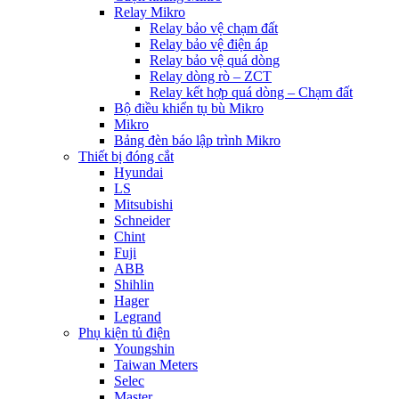
Relay Mikro
Relay bảo vệ chạm đất
Relay bảo vệ điện áp
Relay bảo vệ quá dòng
Relay dòng rò – ZCT
Relay kết hợp quá dòng – Chạm đất
Bộ điều khiển tụ bù Mikro
Mikro
Bảng đèn báo lập trình Mikro
Thiết bị đóng cắt
Hyundai
LS
Mitsubishi
Schneider
Chint
Fuji
ABB
Shihlin
Hager
Legrand
Phụ kiện tủ điện
Youngshin
Taiwan Meters
Selec
Master