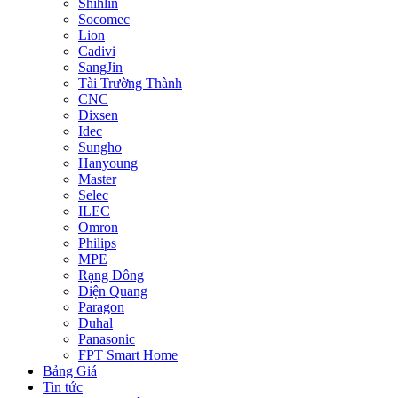
Shihlin
Socomec
Lion
Cadivi
SangJin
Tài Trường Thành
CNC
Dixsen
Idec
Sungho
Hanyoung
Master
Selec
ILEC
Omron
Philips
MPE
Rạng Đông
Điện Quang
Paragon
Duhal
Panasonic
FPT Smart Home
Bảng Giá
Tin tức