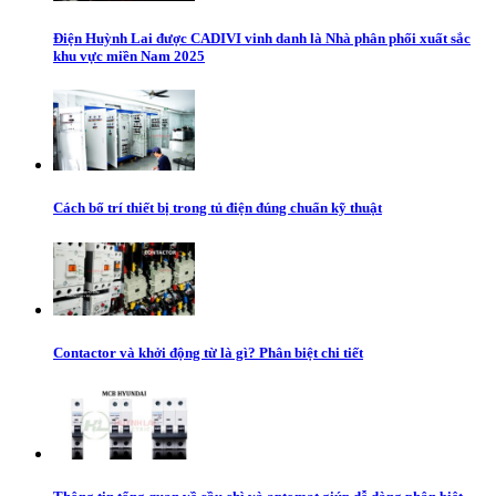
Điện Huỳnh Lai được CADIVI vinh danh là Nhà phân phối xuất sắc
khu vực miền Nam 2025
Cách bố trí thiết bị trong tủ điện đúng chuẩn kỹ thuật
Contactor và khởi động từ là gì? Phân biệt chi tiết