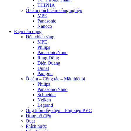
THIPHA
Ổ cắm phích cắm công nghiệp
MPE
Panasonic
Nanoco
Điện dân dụng
Đèn chiếu sáng
MPE
Philips
Panasonic/Nano
Rạng Đông
Điện Quang
Duhal
Paragon
Ổ cắm – Công tắc – Mặt thiết bị
Philips
Panasonic/Nano
Schneider
Neiken
Legrand
Ống luồn dây điện – Phụ kiện PVC
Đồng hồ điện
Quạt
Phích nước