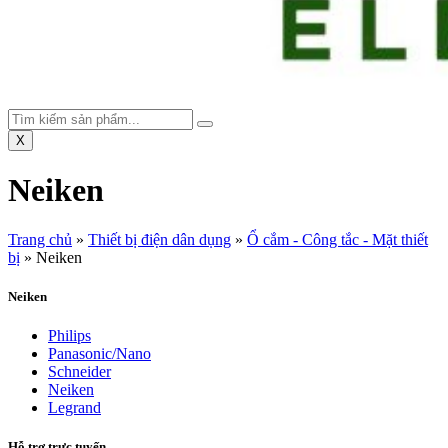
X
Neiken
Trang chủ
»
Thiết bị điện dân dụng
»
Ổ cắm - Công tắc - Mặt thiết
bị
»
Neiken
Neiken
Philips
Panasonic/Nano
Schneider
Neiken
Legrand
Hỗ trợ trực tuyến