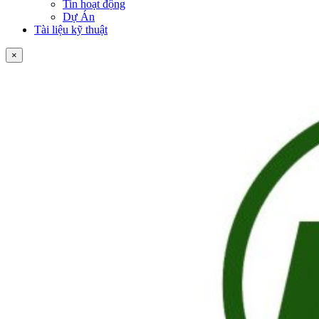
Tin hoạt động
Dự Án
Tài liệu kỹ thuật
×