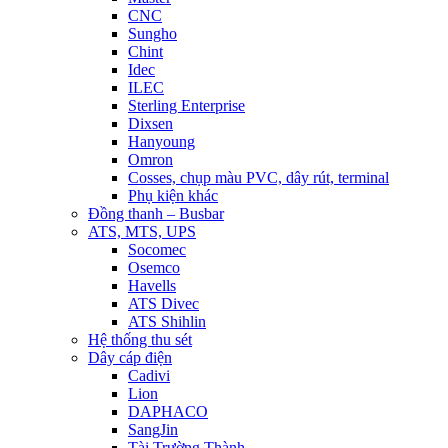
CNC
Sungho
Chint
Idec
ILEC
Sterling Enterprise
Dixsen
Hanyoung
Omron
Cosses, chụp màu PVC, dây rút, terminal
Phụ kiện khác
Đồng thanh – Busbar
ATS, MTS, UPS
Socomec
Osemco
Havells
ATS Divec
ATS Shihlin
Hệ thống thu sét
Dây cáp điện
Cadivi
Lion
DAPHACO
SangJin
Tài Trường Thành