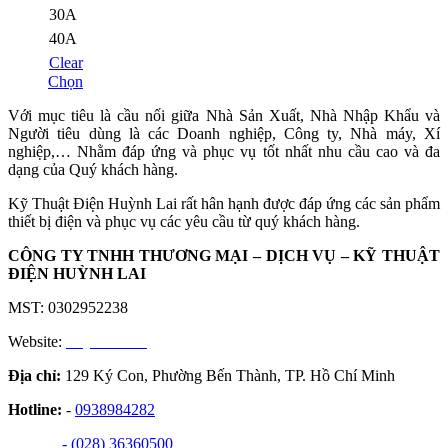
30A
40A
Clear
Sản
Chọn
phẩm
Với mục tiêu là cầu nối giữa Nhà Sản Xuất, Nhà Nhập Khẩu và
này
Người tiêu dùng là các Doanh nghiệp, Công ty, Nhà máy, Xí
có
nghiệp,… Nhằm đáp ứng và phục vụ tốt nhất nhu cầu cao và đa
nhiều
dạng của Quý khách hàng.
biến
thể.
Kỹ Thuật Điện Huỳnh Lai rất hân hạnh được đáp ứng các sản phẩm
Các
thiết bị điện và phục vụ các yêu cầu từ quý khách hàng.
tùy
chọn
CÔNG TY TNHH THƯƠNG MẠI – DỊCH VỤ – KỸ THUẬT
có
ĐIỆN HUỲNH LAI
thể
được
MST: 0302952238
chọn
trên
Website:
huynhlai.vn
trang
sản
Địa chỉ:
129 Ký Con, Phường Bến Thành, TP. Hồ Chí Minh
phẩm
Hotline:
-
0938984282
- (028) 36360500