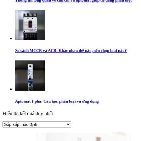
Thông tin tổng quan về cầu chì và aptomat giúp dễ dàng phân biệt
So sánh MCCB và ACB: Khác nhau thế nào, nên chọn loại nào?
Aptomat 1 pha: Cấu tạo, phân loại và ứng dụng
Hiển thị kết quả duy nhất