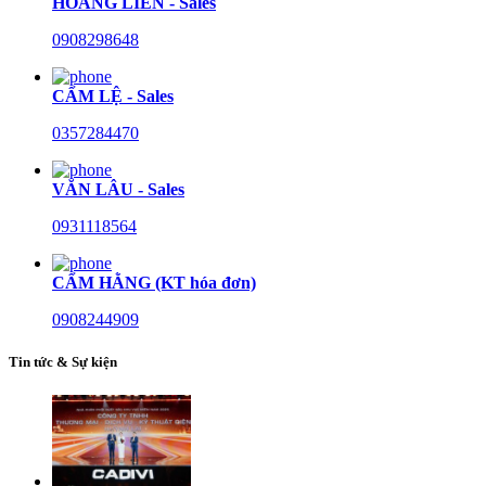
HOÀNG LIÊN - Sales
0908298648
CẨM LỆ - Sales
0357284470
VĂN LÂU - Sales
0931118564
CẨM HẰNG (KT hóa đơn)
0908244909
Tin tức & Sự kiện