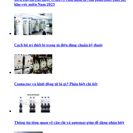
khu vực miền Nam 2025
Cách bố trí thiết bị trong tủ điện đúng chuẩn kỹ thuật
Contactor và khởi động từ là gì? Phân biệt chi tiết
Thông tin tổng quan về cầu chì và aptomat giúp dễ dàng phân biệt