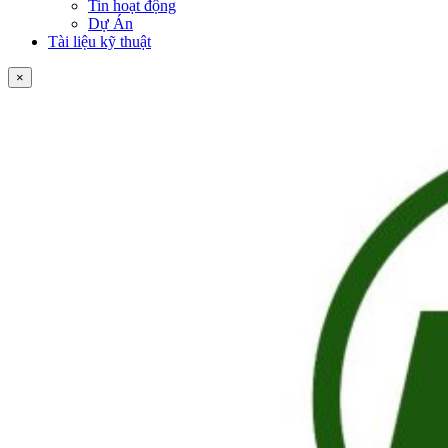
Tin hoạt động
Dự Án
Tài liệu kỹ thuật
×