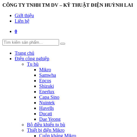
CÔNG TY TNHH TM DV – KỸ THUẬT ĐIỆN HUỲNH LAI
Giới thiệu
Liên hệ
0
Trang chủ
Điện công nghiệp
Tụ bù
Mikro
Samwha
Epcos
Shizuki
Enerlux
Capa Sino
Nuintek
Havells
Ducati
Dae Yeong
Bộ điều khiển tụ bù
Thiết bị điện Mikro
Cuộn kháng Mikro