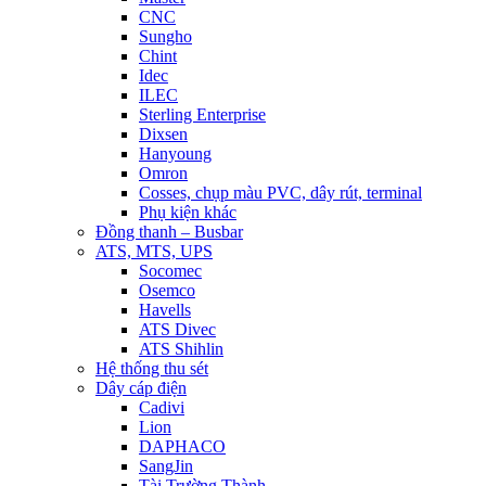
CNC
Sungho
Chint
Idec
ILEC
Sterling Enterprise
Dixsen
Hanyoung
Omron
Cosses, chụp màu PVC, dây rút, terminal
Phụ kiện khác
Đồng thanh – Busbar
ATS, MTS, UPS
Socomec
Osemco
Havells
ATS Divec
ATS Shihlin
Hệ thống thu sét
Dây cáp điện
Cadivi
Lion
DAPHACO
SangJin
Tài Trường Thành