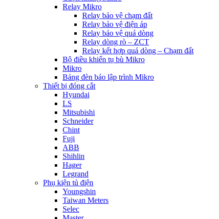
Relay Mikro
Relay bảo vệ chạm đất
Relay bảo vệ điện áp
Relay bảo vệ quá dòng
Relay dòng rò – ZCT
Relay kết hợp quá dòng – Chạm đất
Bộ điều khiển tụ bù Mikro
Mikro
Bảng đèn báo lập trình Mikro
Thiết bị đóng cắt
Hyundai
LS
Mitsubishi
Schneider
Chint
Fuji
ABB
Shihlin
Hager
Legrand
Phụ kiện tủ điện
Youngshin
Taiwan Meters
Selec
Master