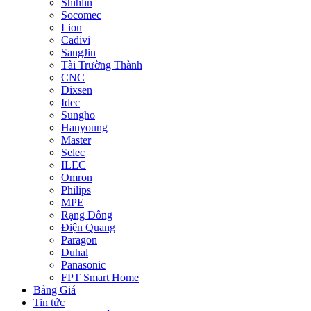
Shihlin
Socomec
Lion
Cadivi
SangJin
Tài Trường Thành
CNC
Dixsen
Idec
Sungho
Hanyoung
Master
Selec
ILEC
Omron
Philips
MPE
Rạng Đông
Điện Quang
Paragon
Duhal
Panasonic
FPT Smart Home
Bảng Giá
Tin tức