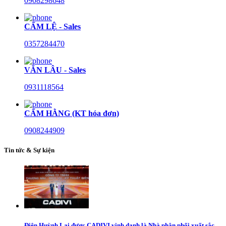
0908298648
CẨM LỆ - Sales
0357284470
VĂN LÂU - Sales
0931118564
CẨM HẰNG (KT hóa đơn)
0908244909
Tin tức & Sự kiện
Điện Huỳnh Lai được CADIVI vinh danh là Nhà phân phối xuất sắc