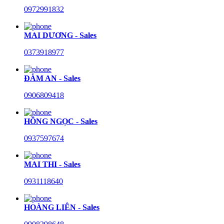
0972991832
MAI DƯƠNG - Sales
0373918977
ĐÀM AN - Sales
0906809418
HỒNG NGỌC - Sales
0937597674
MAI THI - Sales
0931118640
HOÀNG LIÊN - Sales