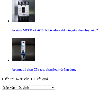
So sánh MCCB và ACB: Khác nhau thế nào, nên chọn loại nào?
Aptomat 1 pha: Cấu tạo, phân loại và ứng dụng
Hiển thị 1–36 của 111 kết quả