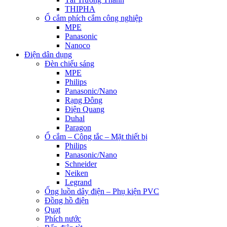
THIPHA
Ổ cắm phích cắm công nghiệp
MPE
Panasonic
Nanoco
Điện dân dụng
Đèn chiếu sáng
MPE
Philips
Panasonic/Nano
Rạng Đông
Điện Quang
Duhal
Paragon
Ổ cắm – Công tắc – Mặt thiết bị
Philips
Panasonic/Nano
Schneider
Neiken
Legrand
Ống luồn dây điện – Phụ kiện PVC
Đồng hồ điện
Quạt
Phích nước