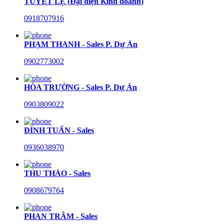
TUYẾT LỆ (Đại diện Kinh doanh)
0918707916
PHẠM THANH - Sales P. Dự Án
0902773002
HÒA TRƯỜNG - Sales P. Dự Án
0903809022
ĐÌNH TUẤN - Sales
0936038970
THU THẢO - Sales
0908679764
PHAN TRÂM - Sales