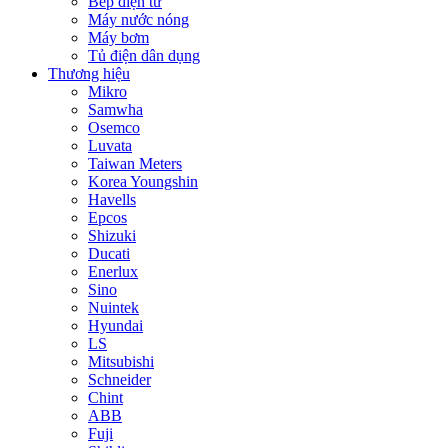
Bếp điện từ
Máy nước nóng
Máy bơm
Tủ điện dân dụng
Thương hiệu
Mikro
Samwha
Osemco
Luvata
Taiwan Meters
Korea Youngshin
Havells
Epcos
Shizuki
Ducati
Enerlux
Sino
Nuintek
Hyundai
LS
Mitsubishi
Schneider
Chint
ABB
Fuji