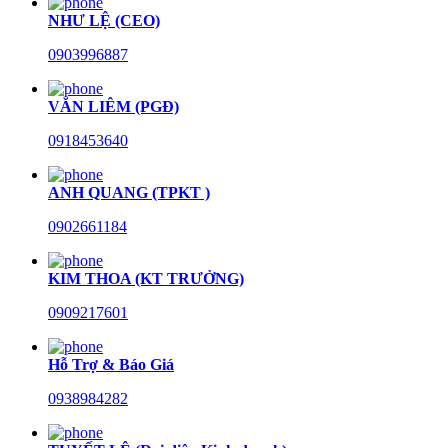
NHƯ LỆ (CEO)
0903996887
VĂN LIÊM (PGĐ)
0918453640
ANH QUANG (TPKT )
0902661184
KIM THOA (KT TRƯỞNG)
0909217601
Hỗ Trợ & Báo Giá
0938984282