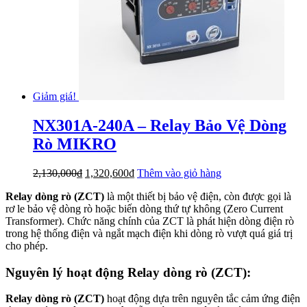
Giảm giá!
NX301A-240A – Relay Bảo Vệ Dòng
Rò MIKRO
Giá
Giá
2,130,000
₫
1,320,600
₫
Thêm vào giỏ hàng
gốc
hiện
Relay dòng rò (ZCT)
là một thiết bị bảo vệ điện, còn được gọi là
là:
tại
rơ le bảo vệ dòng rò hoặc biến dòng thứ tự không (Zero Current
2,130,000₫.
là:
Transformer). Chức năng chính của ZCT là phát hiện dòng điện rò
1,320,600₫.
trong hệ thống điện và ngắt mạch điện khi dòng rò vượt quá giá trị
cho phép.
Nguyên lý hoạt động Relay dòng rò (ZCT):
Relay dòng rò (ZCT)
hoạt động dựa trên nguyên tắc cảm ứng điện