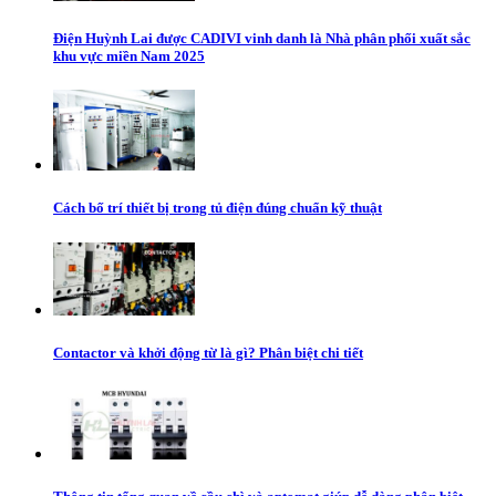
Điện Huỳnh Lai được CADIVI vinh danh là Nhà phân phối xuất sắc
khu vực miền Nam 2025
Cách bố trí thiết bị trong tủ điện đúng chuẩn kỹ thuật
Contactor và khởi động từ là gì? Phân biệt chi tiết