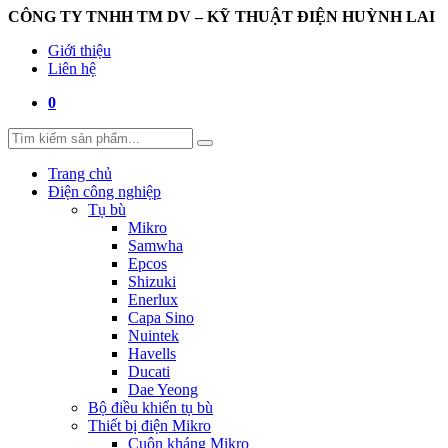
CÔNG TY TNHH TM DV – KỸ THUẬT ĐIỆN HUỲNH LAI
Giới thiệu
Liên hệ
0
Trang chủ
Điện công nghiệp
Tụ bù
Mikro
Samwha
Epcos
Shizuki
Enerlux
Capa Sino
Nuintek
Havells
Ducati
Dae Yeong
Bộ điều khiển tụ bù
Thiết bị điện Mikro
Cuộn kháng Mikro