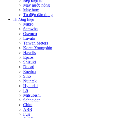
Bếp điện từ
Máy nước nóng
Máy bơm
Tủ điện dân dụng
Thương hiệu
Mikro
Samwha
Osemco
Luvata
Taiwan Meters
Korea Youngshin
Havells
Epcos
Shizuki
Ducati
Enerlux
Sino
Nuintek
Hyundai
LS
Mitsubishi
Schneider
Chint
ABB
Fuji