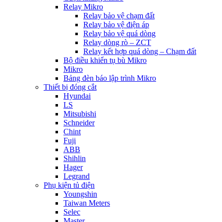
Relay Mikro
Relay bảo vệ chạm đất
Relay bảo vệ điện áp
Relay bảo vệ quá dòng
Relay dòng rò – ZCT
Relay kết hợp quá dòng – Chạm đất
Bộ điều khiển tụ bù Mikro
Mikro
Bảng đèn báo lập trình Mikro
Thiết bị đóng cắt
Hyundai
LS
Mitsubishi
Schneider
Chint
Fuji
ABB
Shihlin
Hager
Legrand
Phụ kiện tủ điện
Youngshin
Taiwan Meters
Selec
Master