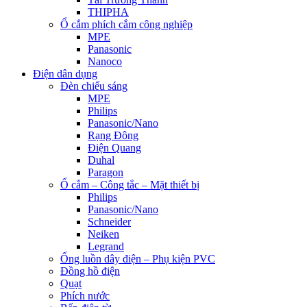
THIPHA
Ổ cắm phích cắm công nghiệp
MPE
Panasonic
Nanoco
Điện dân dụng
Đèn chiếu sáng
MPE
Philips
Panasonic/Nano
Rạng Đông
Điện Quang
Duhal
Paragon
Ổ cắm – Công tắc – Mặt thiết bị
Philips
Panasonic/Nano
Schneider
Neiken
Legrand
Ống luồn dây điện – Phụ kiện PVC
Đồng hồ điện
Quạt
Phích nước