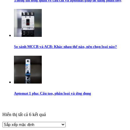
Thông tin tổng quan về cầu chì và aptomat giúp dễ dàng phân biệt
So sánh MCCB và ACB: Khác nhau thế nào, nên chọn loại nào?
Aptomat 1 pha: Cấu tạo, phân loại và ứng dụng
Hiển thị tất cả 6 kết quả