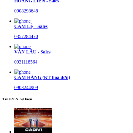
HOÀNG LIÊN - Sales
0908298648
CẨM LỆ - Sales
0357284470
VĂN LÂU - Sales
0931118564
CẨM HẰNG (KT hóa đơn)
0908244909
Tin tức & Sự kiện