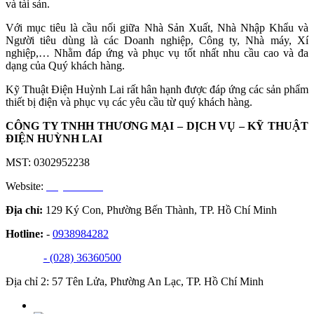
và tài sản.
Với mục tiêu là cầu nối giữa Nhà Sản Xuất, Nhà Nhập Khẩu và
Người tiêu dùng là các Doanh nghiệp, Công ty, Nhà máy, Xí
nghiệp,… Nhằm đáp ứng và phục vụ tốt nhất nhu cầu cao và đa
dạng của Quý khách hàng.
Kỹ Thuật Điện Huỳnh Lai rất hân hạnh được đáp ứng các sản phẩm
thiết bị điện và phục vụ các yêu cầu từ quý khách hàng.
CÔNG TY TNHH THƯƠNG MẠI – DỊCH VỤ – KỸ THUẬT
ĐIỆN HUỲNH LAI
MST: 0302952238
Website:
huynhlai.vn
Địa chỉ:
129 Ký Con, Phường Bến Thành, TP. Hồ Chí Minh
Hotline:
-
0938984282
- (028) 36360500
Địa chỉ 2: 57 Tên Lửa, Phường An Lạc, TP. Hồ Chí Minh