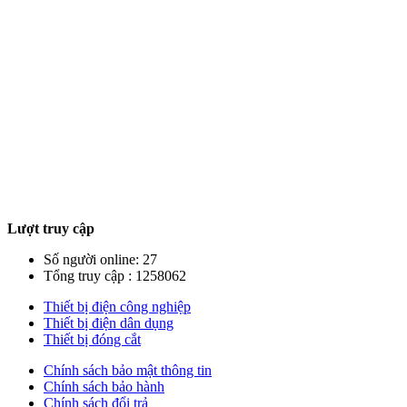
Lượt truy cập
Số người online: 27
Tổng truy cập : 1258062
Thiết bị điện công nghiệp
Thiết bị điện dân dụng
Thiết bị đóng cắt
Chính sách bảo mật thông tin
Chính sách bảo hành
Chính sách đổi trả