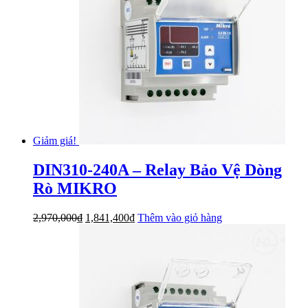
Giảm giá!
DIN310-240A – Relay Bảo Vệ Dòng
Rò MIKRO
Giá
Giá
2,970,000
₫
1,841,400
₫
Thêm vào giỏ hàng
gốc
hiện
là:
tại
2,970,000₫.
là:
1,841,400₫.