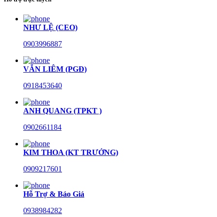
NHƯ LỆ (CEO)
0903996887
VĂN LIÊM (PGĐ)
0918453640
ANH QUANG (TPKT )
0902661184
KIM THOA (KT TRƯỞNG)
0909217601
Hỗ Trợ & Báo Giá
0938984282