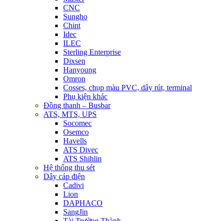
CNC
Sungho
Chint
Idec
ILEC
Sterling Enterprise
Dixsen
Hanyoung
Omron
Cosses, chụp màu PVC, dây rút, terminal
Phụ kiện khác
Đồng thanh – Busbar
ATS, MTS, UPS
Socomec
Osemco
Havells
ATS Divec
ATS Shihlin
Hệ thống thu sét
Dây cáp điện
Cadivi
Lion
DAPHACO
SangJin
Tài Trường Thành