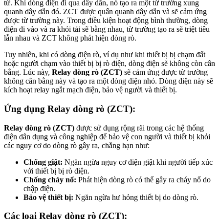
từ. Khi dòng điện đi qua dây dẫn, nó tạo ra một từ trường xung
quanh dây dẫn đó. ZCT được quấn quanh dây dẫn và sẽ cảm ứng
được từ trường này. Trong điều kiện hoạt động bình thường, dòng
điện đi vào và ra khỏi tải sẽ bằng nhau, từ trường tạo ra sẽ triệt tiêu
lẫn nhau và ZCT không phát hiện dòng rò.
Tuy nhiên, khi có dòng điện rò, ví dụ như khi thiết bị bị chạm đất
hoặc người chạm vào thiết bị bị rò điện, dòng điện sẽ không còn cân
bằng. Lúc này,
Relay dòng rò (ZCT)
sẽ cảm ứng được từ trường
không cân bằng này và tạo ra một dòng điện nhỏ. Dòng điện này sẽ
kích hoạt relay ngắt mạch điện, bảo vệ người và thiết bị.
Ứng dụng Relay dòng rò (ZCT):
Relay dòng rò (ZCT)
được sử dụng rộng rãi trong các hệ thống
điện dân dụng và công nghiệp để bảo vệ con người và thiết bị khỏi
các nguy cơ do dòng rò gây ra, chẳng hạn như:
Chống giật:
Ngăn ngừa nguy cơ điện giật khi người tiếp xúc
với thiết bị bị rò điện.
Chống cháy nổ:
Phát hiện dòng rò có thể gây ra cháy nổ do
chập điện.
Bảo vệ thiết bị:
Ngăn ngừa hư hỏng thiết bị do dòng rò.
Các loại Relay dòng rò (ZCT):