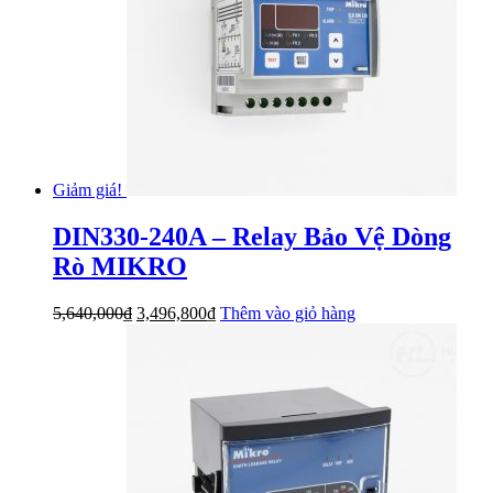
Giảm giá!
DIN330-240A – Relay Bảo Vệ Dòng
Rò MIKRO
Giá
Giá
5,640,000
₫
3,496,800
₫
Thêm vào giỏ hàng
gốc
hiện
là:
tại
5,640,000₫.
là:
3,496,800₫.