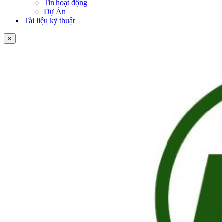
Tin hoạt động
Dự Án
Tài liệu kỹ thuật
×