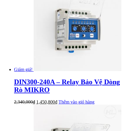
Giảm giá!
DIN300-240A – Relay Bảo Vệ Dòng
Rò MIKRO
Giá
Giá
2,340,000
₫
1,450,800
₫
Thêm vào giỏ hàng
gốc
hiện
là:
tại
2,340,000₫.
là:
1,450,800₫.