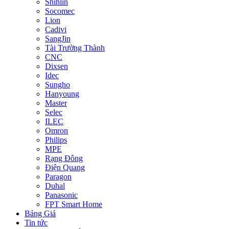
Shihlin
Socomec
Lion
Cadivi
SangJin
Tài Trường Thành
CNC
Dixsen
Idec
Sungho
Hanyoung
Master
Selec
ILEC
Omron
Philips
MPE
Rạng Đông
Điện Quang
Paragon
Duhal
Panasonic
FPT Smart Home
Bảng Giá
Tin tức