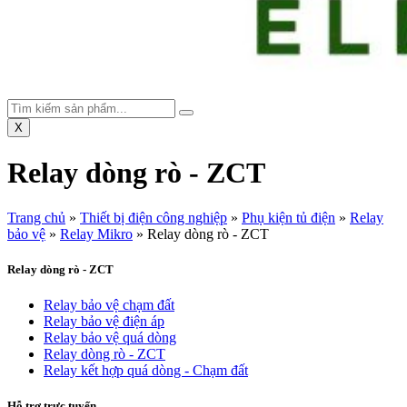
X
Relay dòng rò - ZCT
Trang chủ
»
Thiết bị điện công nghiệp
»
Phụ kiện tủ điện
»
Relay
bảo vệ
»
Relay Mikro
»
Relay dòng rò - ZCT
Relay dòng rò - ZCT
Relay bảo vệ chạm đất
Relay bảo vệ điện áp
Relay bảo vệ quá dòng
Relay dòng rò - ZCT
Relay kết hợp quá dòng - Chạm đất
Hỗ trợ trực tuyến