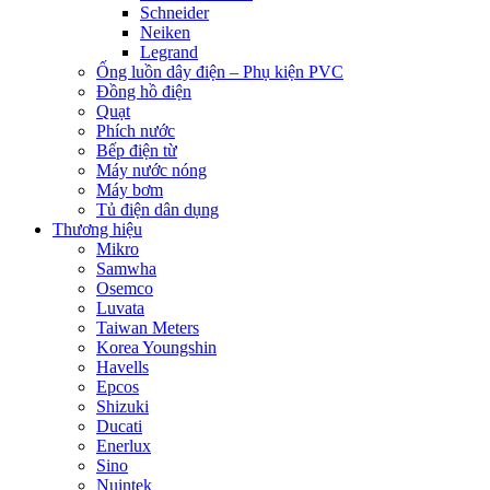
Schneider
Neiken
Legrand
Ống luồn dây điện – Phụ kiện PVC
Đồng hồ điện
Quạt
Phích nước
Bếp điện từ
Máy nước nóng
Máy bơm
Tủ điện dân dụng
Thương hiệu
Mikro
Samwha
Osemco
Luvata
Taiwan Meters
Korea Youngshin
Havells
Epcos
Shizuki
Ducati
Enerlux
Sino
Nuintek