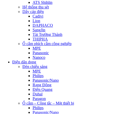
ATS Shihlin
Hệ thống thu sét
Dây cáp điện
Cadivi
Lion
DAPHACO
SangJin
Tài Trường Thành
THIPHA
Ổ cắm phích cắm công nghiệp
MPE
Panasonic
Nanoco
Điện dân dụng
Đèn chiếu sáng
MPE
Philips
Panasonic/Nano
Rạng Đông
Điện Quang
Duhal
Paragon
Ổ cắm – Công tắc – Mặt thiết bị
Philips
Panasonic/Nano