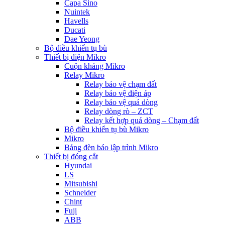
Capa Sino
Nuintek
Havells
Ducati
Dae Yeong
Bộ điều khiển tụ bù
Thiết bị điện Mikro
Cuộn kháng Mikro
Relay Mikro
Relay bảo vệ chạm đất
Relay bảo vệ điện áp
Relay bảo vệ quá dòng
Relay dòng rò – ZCT
Relay kết hợp quá dòng – Chạm đất
Bộ điều khiển tụ bù Mikro
Mikro
Bảng đèn báo lập trình Mikro
Thiết bị đóng cắt
Hyundai
LS
Mitsubishi
Schneider
Chint
Fuji
ABB