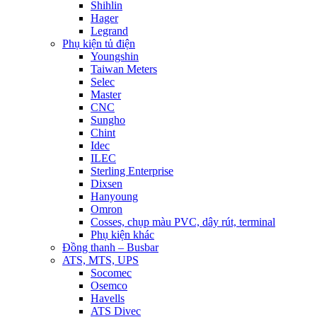
Shihlin
Hager
Legrand
Phụ kiện tủ điện
Youngshin
Taiwan Meters
Selec
Master
CNC
Sungho
Chint
Idec
ILEC
Sterling Enterprise
Dixsen
Hanyoung
Omron
Cosses, chụp màu PVC, dây rút, terminal
Phụ kiện khác
Đồng thanh – Busbar
ATS, MTS, UPS
Socomec
Osemco
Havells
ATS Divec