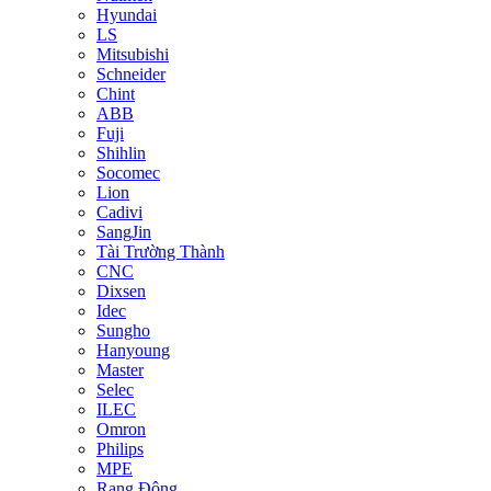
Hyundai
LS
Mitsubishi
Schneider
Chint
ABB
Fuji
Shihlin
Socomec
Lion
Cadivi
SangJin
Tài Trường Thành
CNC
Dixsen
Idec
Sungho
Hanyoung
Master
Selec
ILEC
Omron
Philips
MPE
Rạng Đông