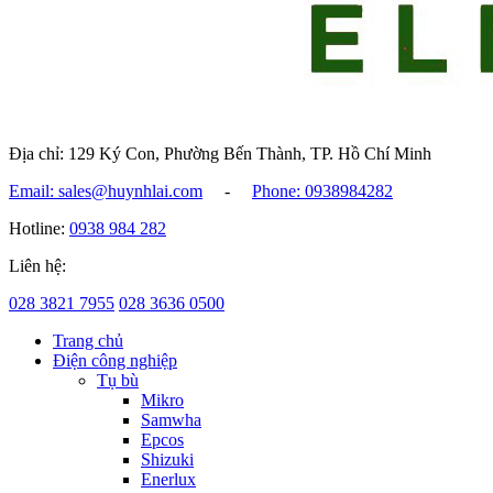
Địa chỉ: 129 Ký Con, Phường Bến Thành, TP. Hồ Chí Minh
Email: sales@huynhlai.com
-
Phone: 0938984282
Hotline:
0938 984 282
Liên hệ:
028 3821 7955
028 3636 0500
Trang chủ
Điện công nghiệp
Tụ bù
Mikro
Samwha
Epcos
Shizuki
Enerlux