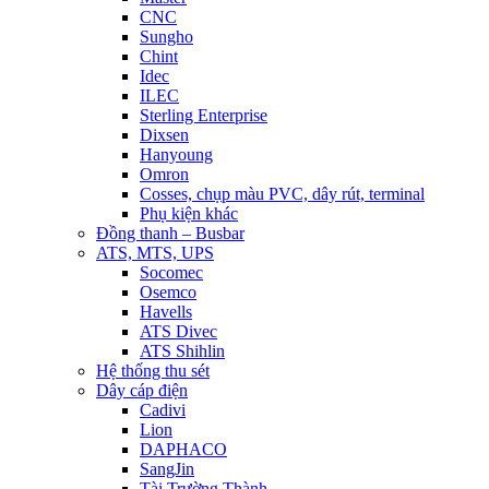
CNC
Sungho
Chint
Idec
ILEC
Sterling Enterprise
Dixsen
Hanyoung
Omron
Cosses, chụp màu PVC, dây rút, terminal
Phụ kiện khác
Đồng thanh – Busbar
ATS, MTS, UPS
Socomec
Osemco
Havells
ATS Divec
ATS Shihlin
Hệ thống thu sét
Dây cáp điện
Cadivi
Lion
DAPHACO
SangJin
Tài Trường Thành