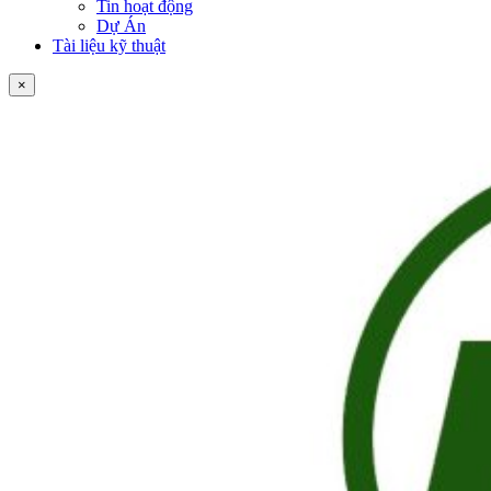
Tin hoạt động
Dự Án
Tài liệu kỹ thuật
×