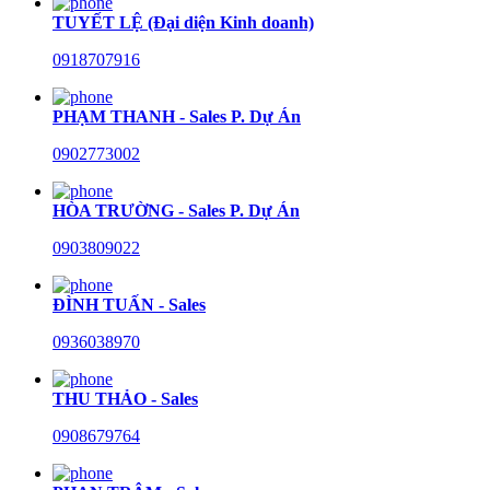
TUYẾT LỆ (Đại diện Kinh doanh)
0918707916
PHẠM THANH - Sales P. Dự Án
0902773002
HÒA TRƯỜNG - Sales P. Dự Án
0903809022
ĐÌNH TUẤN - Sales
0936038970
THU THẢO - Sales
0908679764