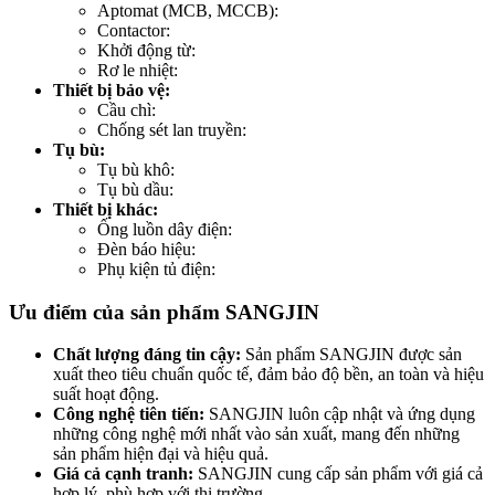
Aptomat (MCB, MCCB):
Contactor:
Khởi động từ:
Rơ le nhiệt:
Thiết bị bảo vệ:
Cầu chì:
Chống sét lan truyền:
Tụ bù:
Tụ bù khô:
Tụ bù dầu:
Thiết bị khác:
Ống luồn dây điện:
Đèn báo hiệu:
Phụ kiện tủ điện:
Ưu điểm của sản phẩm SANGJIN
Chất lượng đáng tin cậy:
Sản phẩm SANGJIN được sản
xuất theo tiêu chuẩn quốc tế, đảm bảo độ bền, an toàn và hiệu
suất hoạt động.
Công nghệ tiên tiến:
SANGJIN luôn cập nhật và ứng dụng
những công nghệ mới nhất vào sản xuất, mang đến những
sản phẩm hiện đại và hiệu quả.
Giá cả cạnh tranh:
SANGJIN cung cấp sản phẩm với giá cả
hợp lý, phù hợp với thị trường.