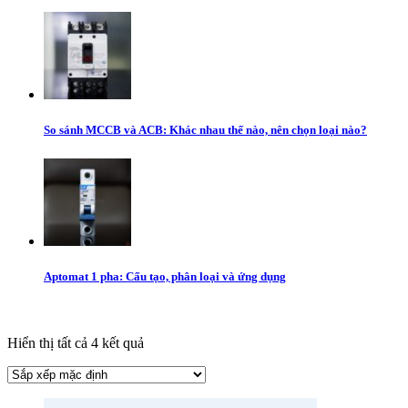
So sánh MCCB và ACB: Khác nhau thế nào, nên chọn loại nào?
Aptomat 1 pha: Cấu tạo, phân loại và ứng dụng
Hiển thị tất cả 4 kết quả