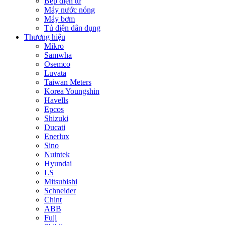
Bếp điện từ
Máy nước nóng
Máy bơm
Tủ điện dân dụng
Thương hiệu
Mikro
Samwha
Osemco
Luvata
Taiwan Meters
Korea Youngshin
Havells
Epcos
Shizuki
Ducati
Enerlux
Sino
Nuintek
Hyundai
LS
Mitsubishi
Schneider
Chint
ABB
Fuji