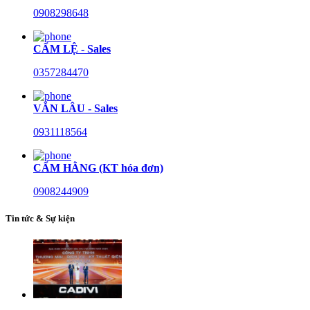
0908298648
CẨM LỆ - Sales
0357284470
VĂN LÂU - Sales
0931118564
CẨM HẰNG (KT hóa đơn)
0908244909
Tin tức & Sự kiện