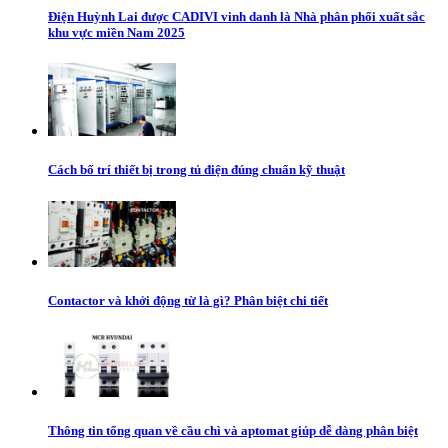
Điện Huỳnh Lai được CADIVI vinh danh là Nhà phân phối xuất sắc
khu vực miền Nam 2025
Cách bố trí thiết bị trong tủ điện đúng chuẩn kỹ thuật
Contactor và khởi động từ là gì? Phân biệt chi tiết
Thông tin tổng quan về cầu chì và aptomat giúp dễ dàng phân biệt