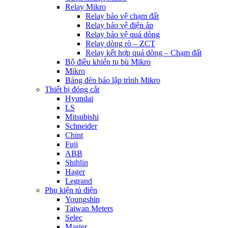
Relay Mikro
Relay bảo vệ chạm đất
Relay bảo vệ điện áp
Relay bảo vệ quá dòng
Relay dòng rò – ZCT
Relay kết hợp quá dòng – Chạm đất
Bộ điều khiển tụ bù Mikro
Mikro
Bảng đèn báo lập trình Mikro
Thiết bị đóng cắt
Hyundai
LS
Mitsubishi
Schneider
Chint
Fuji
ABB
Shihlin
Hager
Legrand
Phụ kiện tủ điện
Youngshin
Taiwan Meters
Selec
Master