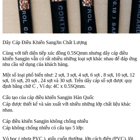
Dây Cáp Điều Khiển SangJin Chất Lượng
Cùng với tiết diện tiếp xúc đồng 0.5SQmm nhưng dây cáp điều
khiển Sangjin vẫn có rất nhiều những loại sợi khác nhau để đáp ứng
nhu cầu sử dụng của khách hàng.
Một số loại phổ biến như: 2 sợi, 3 sợi, 4 sợi, 6 sợi , 8 sợi, 10 sợi, 12
sợi, 16 sợi, 20 sợi , 24 sợi và 30 sợi. Trên dây cáp số sợi được quy
định bằng chữ C , Ví dụ: 4C x 0.5SQmm.
Cấu tạo của cáp điều khiển Sangjin Hàn Quốc
Cáp được thiết kế và sản xuất với nhiều những lớp chất liệu khác
nhau.
Cáp điều khiển Sangjin không chống nhiễu
Cáp không chống nhiễu có cấu tạo 5 lớp:
Vỏ bọc ( nhựa PVC ), giấy cuốn thường, lớp cách điện (PVC), lõi