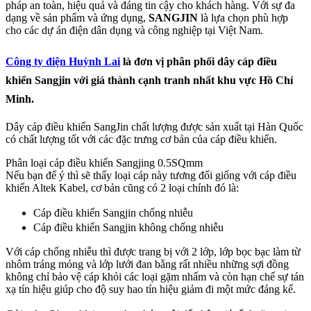
pháp an toàn, hiệu quả và đáng tin cậy cho khách hàng. Với sự đa
dạng về sản phẩm và ứng dụng,
SANGJIN
là lựa chọn phù hợp
cho các dự án điện dân dụng và công nghiệp tại Việt Nam.
Công ty điện Huỳnh Lai
là đơn vị phân phối dây cáp điều
khiển Sangjin với giá thành cạnh tranh nhất khu vực Hồ Chí
Minh.
Dây cáp điều khiển SangJin chất lượng được sản xuất tại Hàn Quốc
có chất lượng tốt với các đặc trưng cơ bản của cáp điều khiển.
Phân loại cáp điều khiển Sangjing 0.5SQmm
Nếu bạn để ý thì sẽ thấy loại cáp này tương đối giống với cáp điều
khiển Altek Kabel, cơ bản cũng có 2 loại chính đó là:
Cáp điều khiển Sangjin chống nhiễu
Cáp điều khiển Sangjin không chống nhiễu
Với cáp chống nhiễu thì được trang bị với 2 lớp, lớp bọc bạc làm từ
nhôm tráng mỏng và lớp lưới đan bằng rất nhiều những sợi đồng
không chỉ bảo vệ cáp khỏi các loại gặm nhấm và còn hạn chế sự tán
xạ tín hiệu giúp cho độ suy hao tín hiệu giảm đi một mức đáng kể.