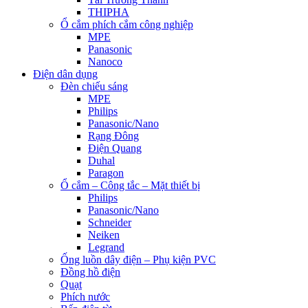
THIPHA
Ổ cắm phích cắm công nghiệp
MPE
Panasonic
Nanoco
Điện dân dụng
Đèn chiếu sáng
MPE
Philips
Panasonic/Nano
Rạng Đông
Điện Quang
Duhal
Paragon
Ổ cắm – Công tắc – Mặt thiết bị
Philips
Panasonic/Nano
Schneider
Neiken
Legrand
Ống luồn dây điện – Phụ kiện PVC
Đồng hồ điện
Quạt
Phích nước