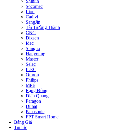
Shihlin
Socomec
Lion
Cadivi
SangJin
Tài Trường Thành
CNC
Dixsen
Idec
Sungho
Hanyoung
Master
Selec
ILEC
Omron
Philips
MPE
Rạng Đông
Điện Quang
Paragon
Duhal
Panasonic
FPT Smart Home
Bảng Giá
Tin tức