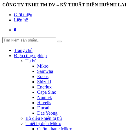
CÔNG TY TNHH TM DV – KỸ THUẬT ĐIỆN HUỲNH LAI
Giới thiệu
Liên hệ
0
Trang chủ
Điện công nghiệp
Tụ bù
Mikro
Samwha
Epcos
Shizuki
Enerlux
Capa Sino
Nuintek
Havells
Ducati
Dae Yeong
Bộ điều khiển tụ bù
Thiết bị điện Mikro
Cuộn kháng Mikro