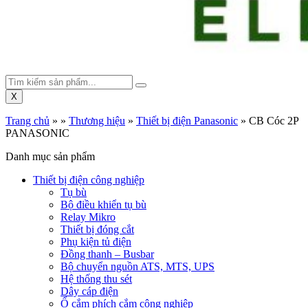
X
Trang chủ
»
»
Thương hiệu
»
Thiết bị điện Panasonic
»
CB Cóc 2P
PANASONIC
Danh mục sản phẩm
Thiết bị điện công nghiệp
Tụ bù
Bộ điều khiển tụ bù
Relay Mikro
Thiết bị đóng cắt
Phụ kiện tủ điện
Đồng thanh – Busbar
Bộ chuyển nguồn ATS, MTS, UPS
Hệ thống thu sét
Dây cáp điện
Ổ cắm phích cắm công nghiệp