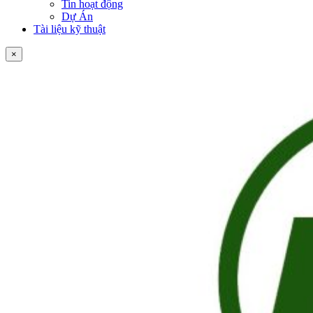
Tin hoạt động
Dự Án
Tài liệu kỹ thuật
×