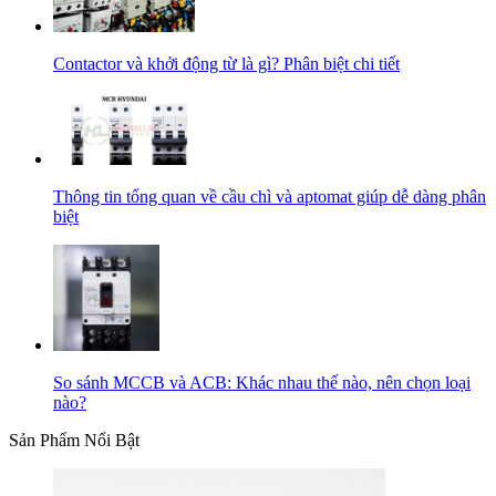
Contactor và khởi động từ là gì? Phân biệt chi tiết
Thông tin tổng quan về cầu chì và aptomat giúp dễ dàng phân
biệt
So sánh MCCB và ACB: Khác nhau thế nào, nên chọn loại
nào?
Sản Phẩm Nổi Bật