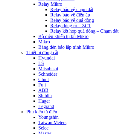
Relay Mikro
Relay bảo vệ chạm đất
Relay bảo vệ điện áp
Relay bảo vệ quá dòng
Relay dòng rò – ZCT
Relay kết hợp quá dòng – Chạm đất
Bộ điều khiển tụ bù Mikro
Mikro
Bảng đèn báo lập trình Mikro
Thiết bị đóng cắt
Hyundai
LS
Mitsubishi
Schneider
Chint
Fuji
ABB
Shihlin
Hager
Legrand
Phụ kiện tủ điện
Youngshin
Taiwan Meters
Selec
Master