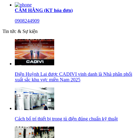
CẨM HẰNG (KT hóa đơn)
0908244909
Tin tức & Sự kiện
Điện Huỳnh Lai được CADIVI vinh danh là Nhà phân phối
xuất sắc khu vực miền Nam 2025
Cách bố trí thiết bị trong tủ điện đúng chuẩn kỹ thuật