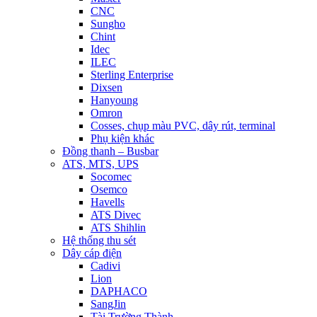
CNC
Sungho
Chint
Idec
ILEC
Sterling Enterprise
Dixsen
Hanyoung
Omron
Cosses, chụp màu PVC, dây rút, terminal
Phụ kiện khác
Đồng thanh – Busbar
ATS, MTS, UPS
Socomec
Osemco
Havells
ATS Divec
ATS Shihlin
Hệ thống thu sét
Dây cáp điện
Cadivi
Lion
DAPHACO
SangJin
Tài Trường Thành