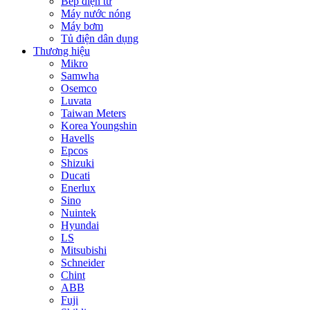
Bếp điện từ
Máy nước nóng
Máy bơm
Tủ điện dân dụng
Thương hiệu
Mikro
Samwha
Osemco
Luvata
Taiwan Meters
Korea Youngshin
Havells
Epcos
Shizuki
Ducati
Enerlux
Sino
Nuintek
Hyundai
LS
Mitsubishi
Schneider
Chint
ABB
Fuji