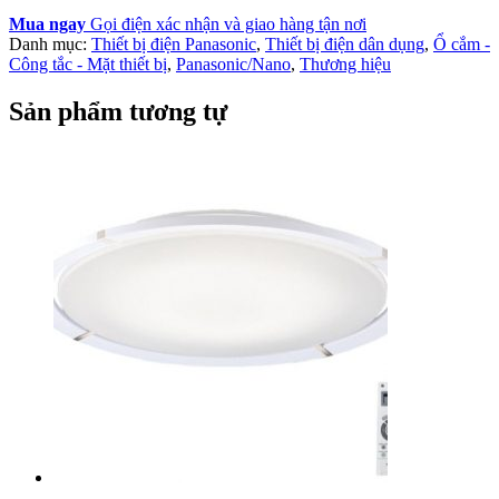
Mua ngay
Gọi điện xác nhận và giao hàng tận nơi
Danh mục:
Thiết bị điện Panasonic
,
Thiết bị điện dân dụng
,
Ổ cắm -
Công tắc - Mặt thiết bị
,
Panasonic/Nano
,
Thương hiệu
Sản phẩm tương tự