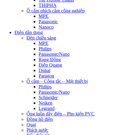
THIPHA
Ổ cắm phích cắm công nghiệp
MPE
Panasonic
Nanoco
Điện dân dụng
Đèn chiếu sáng
MPE
Philips
Panasonic/Nano
Rạng Đông
Điện Quang
Duhal
Paragon
Ổ cắm – Công tắc – Mặt thiết bị
Philips
Panasonic/Nano
Schneider
Neiken
Legrand
Ống luồn dây điện – Phụ kiện PVC
Đồng hồ điện
Quạt
Phích nước