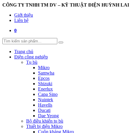
CÔNG TY TNHH TM DV – KỸ THUẬT ĐIỆN HUỲNH LAI
Giới thiệu
Liên hệ
0
Trang chủ
Điện công nghiệp
Tụ bù
Mikro
Samwha
Epcos
Shizuki
Enerlux
Capa Sino
Nuintek
Havells
Ducati
Dae Yeong
Bộ điều khiển tụ bù
Thiết bị điện Mikro
Cuộn kháng Mikro