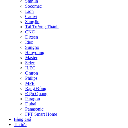
Shihlin
Socomec
Lion
Cadivi
SangJin
Tài Trường Thành
CNC
Dixsen
Idec
Sungho
Hanyoung
Master
Selec
ILEC
Omron
Philips
MPE
Rạng Đông
Điện Quang
Paragon
Duhal
Panasonic
FPT Smart Home
Bảng Giá
Tin tức