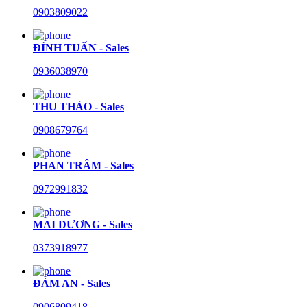
0903809022
ĐÌNH TUẤN - Sales
0936038970
THU THẢO - Sales
0908679764
PHAN TRÂM - Sales
0972991832
MAI DƯƠNG - Sales
0373918977
ĐÀM AN - Sales
0906809418