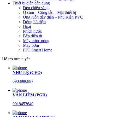
Thiết bị điện dân dụng
Đèn chiếu sáng
Ổ cắm – Công tắc – Mặt thiết bị
Ống luồn dây điện – Phụ Kiện PVC
Đồng hồ điện
Quạt
Phích nước
Bếp điện từ
Máy nước nóng
Máy bơm
FPT Smart Home
Hỗ trợ trực tuyến
NHƯ LỆ (CEO)
0903996887
VĂN LIÊM (PGĐ)
0918453640