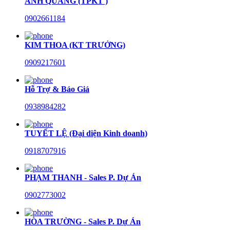
ANH QUANG (TPKT )
0902661184
KIM THOA (KT TRƯỞNG)
0909217601
Hỗ Trợ & Báo Giá
0938984282
TUYẾT LỆ (Đại diện Kinh doanh)
0918707916
PHẠM THANH - Sales P. Dự Án
0902773002
HÒA TRƯỜNG - Sales P. Dự Án