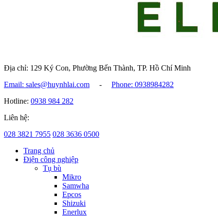
Địa chỉ: 129 Ký Con, Phường Bến Thành, TP. Hồ Chí Minh
Email: sales@huynhlai.com
-
Phone: 0938984282
Hotline:
0938 984 282
Liên hệ:
028 3821 7955
028 3636 0500
Trang chủ
Điện công nghiệp
Tụ bù
Mikro
Samwha
Epcos
Shizuki
Enerlux