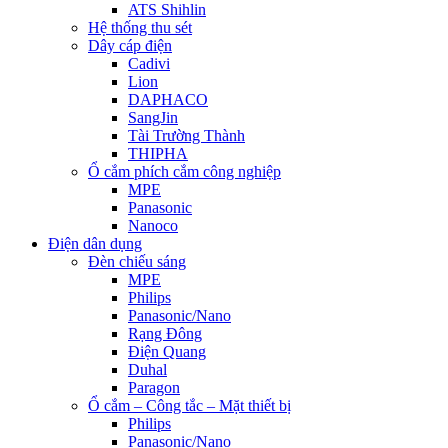
ATS Shihlin
Hệ thống thu sét
Dây cáp điện
Cadivi
Lion
DAPHACO
SangJin
Tài Trường Thành
THIPHA
Ổ cắm phích cắm công nghiệp
MPE
Panasonic
Nanoco
Điện dân dụng
Đèn chiếu sáng
MPE
Philips
Panasonic/Nano
Rạng Đông
Điện Quang
Duhal
Paragon
Ổ cắm – Công tắc – Mặt thiết bị
Philips
Panasonic/Nano