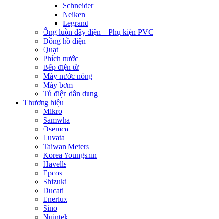
Schneider
Neiken
Legrand
Ống luồn dây điện – Phụ kiện PVC
Đồng hồ điện
Quạt
Phích nước
Bếp điện từ
Máy nước nóng
Máy bơm
Tủ điện dân dụng
Thương hiệu
Mikro
Samwha
Osemco
Luvata
Taiwan Meters
Korea Youngshin
Havells
Epcos
Shizuki
Ducati
Enerlux
Sino
Nuintek