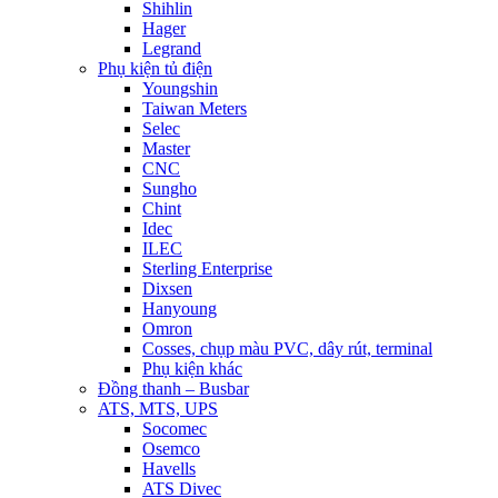
Shihlin
Hager
Legrand
Phụ kiện tủ điện
Youngshin
Taiwan Meters
Selec
Master
CNC
Sungho
Chint
Idec
ILEC
Sterling Enterprise
Dixsen
Hanyoung
Omron
Cosses, chụp màu PVC, dây rút, terminal
Phụ kiện khác
Đồng thanh – Busbar
ATS, MTS, UPS
Socomec
Osemco
Havells
ATS Divec