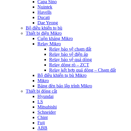
Capa Sino
Nuintek
Havells
Ducati
Dae Yeong
Bộ điều khiển tụ bù
Thiết bị điện Mikro
Cuộn kháng Mikro
Relay Mikro
Relay bảo vệ chạm đất
Relay bảo vệ điện áp
Relay bảo vệ quá dòng
Relay dòng rò – ZCT
Relay kết hợp quá dòng – Chạm đất
Bộ điều khiển tụ bù Mikro
Mikro
Bảng đèn báo lập trình Mikro
Thiết bị đóng cắt
Hyundai
LS
Mitsubishi
Schneider
Chint
Fuji
ABB