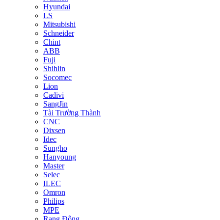
Hyundai
LS
Mitsubishi
Schneider
Chint
ABB
Fuji
Shihlin
Socomec
Lion
Cadivi
SangJin
Tài Trường Thành
CNC
Dixsen
Idec
Sungho
Hanyoung
Master
Selec
ILEC
Omron
Philips
MPE
Rạng Đông