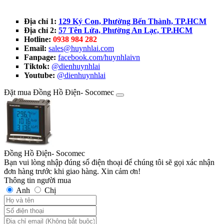
Địa chỉ 1:
129 Ký Con, Phường Bến Thành, TP.HCM
Địa chỉ 2:
57 Tên Lửa, Phường An Lạc, TP.HCM
Hotline:
0938 984 282
Email:
sales@huynhlai.com
Fanpage:
facebook.com/huynhlaivn
Tiktok:
@dienhuynhlai
Youtube:
@dienhuynhlai
Đặt mua Đồng Hồ Điện- Socomec
Đồng Hồ Điện- Socomec
Bạn vui lòng nhập đúng số điện thoại để chúng tôi sẽ gọi xác nhận
đơn hàng trước khi giao hàng. Xin cảm ơn!
Thông tin người mua
Anh
Chị