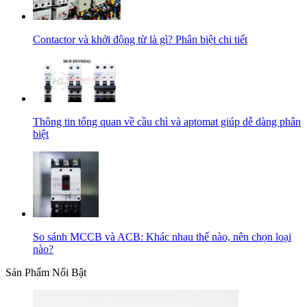
Contactor và khởi động từ là gì? Phân biệt chi tiết
Thông tin tổng quan về cầu chì và aptomat giúp dễ dàng phân
biệt
So sánh MCCB và ACB: Khác nhau thế nào, nên chọn loại
nào?
Sản Phẩm Nổi Bật