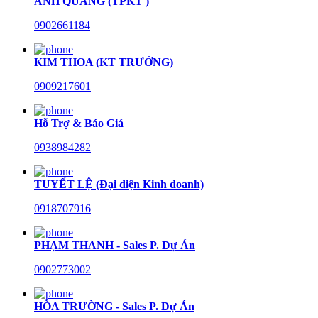
ANH QUANG (TPKT )
0902661184
KIM THOA (KT TRƯỞNG)
0909217601
Hỗ Trợ & Báo Giá
0938984282
TUYẾT LỆ (Đại diện Kinh doanh)
0918707916
PHẠM THANH - Sales P. Dự Án
0902773002
HÒA TRƯỜNG - Sales P. Dự Án