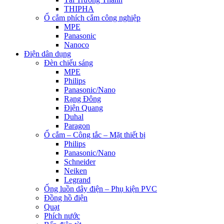
THIPHA
Ổ cắm phích cắm công nghiệp
MPE
Panasonic
Nanoco
Điện dân dụng
Đèn chiếu sáng
MPE
Philips
Panasonic/Nano
Rạng Đông
Điện Quang
Duhal
Paragon
Ổ cắm – Công tắc – Mặt thiết bị
Philips
Panasonic/Nano
Schneider
Neiken
Legrand
Ống luồn dây điện – Phụ kiện PVC
Đồng hồ điện
Quạt
Phích nước