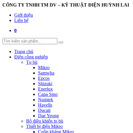
CÔNG TY TNHH TM DV – KỸ THUẬT ĐIỆN HUỲNH LAI
Giới thiệu
Liên hệ
0
Trang chủ
Điện công nghiệp
Tụ bù
Mikro
Samwha
Epcos
Shizuki
Enerlux
Capa Sino
Nuintek
Havells
Ducati
Dae Yeong
Bộ điều khiển tụ bù
Thiết bị điện Mikro
Cuộn kháng Mikro