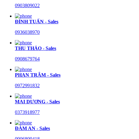
0903809022
ĐÌNH TUẤN - Sales
0936038970
THU THẢO - Sales
0908679764
PHAN TRÂM - Sales
0972991832
MAI DƯƠNG - Sales
0373918977
ĐÀM AN - Sales
0906809418