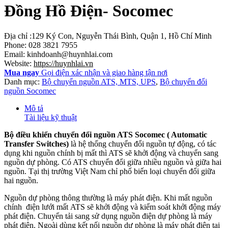
Đồng Hồ Điện- Socomec
Địa chỉ :129 Ký Con, Nguyễn Thái Bình, Quận 1, Hồ Chí Minh
Phone: 028 3821 7955
Email: kinhdoanh@huynhlai.com
Website:
https://huynhlai.vn
Mua ngay
Gọi điện xác nhận và giao hàng tận nơi
Danh mục:
Bộ chuyển nguồn ATS, MTS, UPS
,
Bộ chuyển đổi
nguồn Socomec
Mô tả
Tài liệu kỹ thuật
Bộ điều khiển chuyển đổi nguồn ATS Socomec ( Automatic
Transfer Switches)
là hệ thống chuyển đổi nguồn tự động, có tác
dụng khi nguồn chính bị mất thì ATS sẽ khởi động và chuyển sang
nguồn dự phòng. Có ATS chuyển đổi giữa nhiều nguồn và giữa hai
nguồn. Tại thị trường Việt Nam chỉ phổ biến loại chuyển đổi giữa
hai nguồn.
Nguồn dự phòng thông thường là máy phát điện. Khi mất nguồn
chính điện lưới mất ATS sẽ khởi động và kiểm soát khởi động máy
phát điện. Chuyển tải sang sử dụng nguồn điện dự phòng là máy
phát điện. Ngoài dùng kết nối nguồn dự phòng là máy phát điện tại