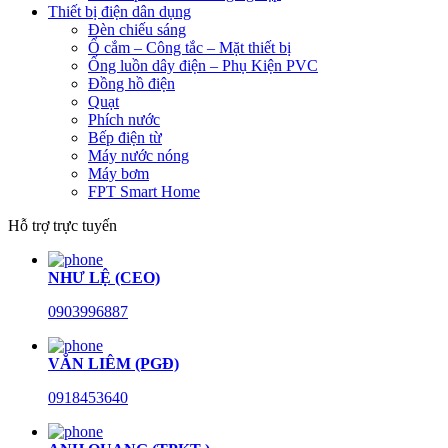
Thiết bị điện dân dụng
Đèn chiếu sáng
Ổ cắm – Công tắc – Mặt thiết bị
Ống luồn dây điện – Phụ Kiện PVC
Đồng hồ điện
Quạt
Phích nước
Bếp điện từ
Máy nước nóng
Máy bơm
FPT Smart Home
Hỗ trợ trực tuyến
NHƯ LỆ (CEO)
0903996887
VĂN LIÊM (PGĐ)
0918453640