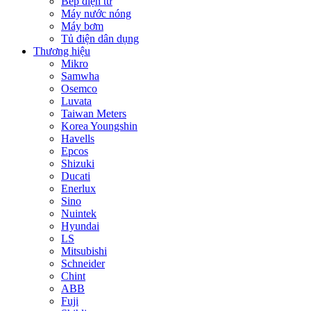
Bếp điện từ
Máy nước nóng
Máy bơm
Tủ điện dân dụng
Thương hiệu
Mikro
Samwha
Osemco
Luvata
Taiwan Meters
Korea Youngshin
Havells
Epcos
Shizuki
Ducati
Enerlux
Sino
Nuintek
Hyundai
LS
Mitsubishi
Schneider
Chint
ABB
Fuji