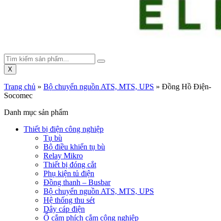
X
Trang chủ
»
Bộ chuyển nguồn ATS, MTS, UPS
»
Đồng Hồ Điện-
Socomec
Danh mục sản phẩm
Thiết bị điện công nghiệp
Tụ bù
Bộ điều khiển tụ bù
Relay Mikro
Thiết bị đóng cắt
Phụ kiện tủ điện
Đồng thanh – Busbar
Bộ chuyển nguồn ATS, MTS, UPS
Hệ thống thu sét
Dây cáp điện
Ổ cắm phích cắm công nghiệp