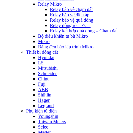
Relay Mikro
Relay bảo vệ chạm đất
Relay bảo vệ điện áp
Relay bảo vệ quá dòng
Relay dòng rò – ZCT
Relay kết hợp quá dòng – Chạm đất
Bộ điều khiển tụ bù Mikro
Mikro
Bảng đèn báo lập trình Mikro
Thiết bị đóng cắt
Hyundai
LS
Mitsubishi
Schneider
Chint
Fuji
ABB
Shihlin
Hager
Legrand
Phụ kiện tủ điện
Youngshin
Taiwan Meters
Selec
Master