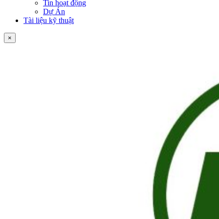
Tin hoạt động
Dự Án
Tài liệu kỹ thuật
×