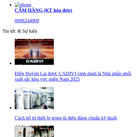
CẨM HẰNG (KT hóa đơn)
0908244909
Tin tức & Sự kiện
Điện Huỳnh Lai được CADIVI vinh danh là Nhà phân phối
xuất sắc khu vực miền Nam 2025
Cách bố trí thiết bị trong tủ điện đúng chuẩn kỹ thuật