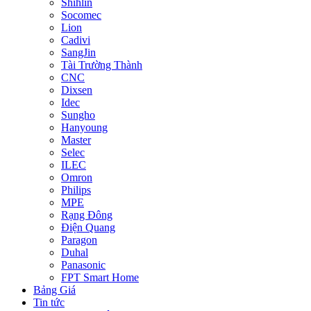
Shihlin
Socomec
Lion
Cadivi
SangJin
Tài Trường Thành
CNC
Dixsen
Idec
Sungho
Hanyoung
Master
Selec
ILEC
Omron
Philips
MPE
Rạng Đông
Điện Quang
Paragon
Duhal
Panasonic
FPT Smart Home
Bảng Giá
Tin tức