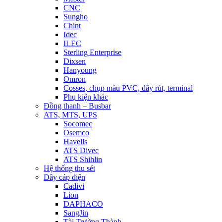
CNC
Sungho
Chint
Idec
ILEC
Sterling Enterprise
Dixsen
Hanyoung
Omron
Cosses, chụp màu PVC, dây rút, terminal
Phụ kiện khác
Đồng thanh – Busbar
ATS, MTS, UPS
Socomec
Osemco
Havells
ATS Divec
ATS Shihlin
Hệ thống thu sét
Dây cáp điện
Cadivi
Lion
DAPHACO
SangJin
Tài Trường Thành