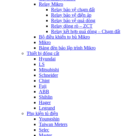
Relay Mikro
Relay bảo vệ chạm đất
Relay bảo vệ điện áp
Relay bảo vệ quá dòng
Relay dòng rò – ZCT
Relay kết hợp quá dòng – Chạm đất
Bộ điều khiển tụ bù Mikro
Mikro
Bảng đèn báo lập trình Mikro
Thiết bị đóng cắt
Hyundai
LS
Mitsubishi
Schneider
Chint
Fuji
ABB
Shihlin
Hager
Legrand
Phụ kiện tủ điện
Youngshin
Taiwan Meters
Selec
Master