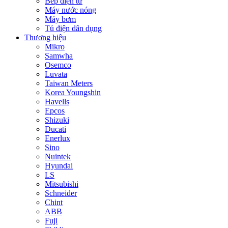
Bếp điện từ
Máy nước nóng
Máy bơm
Tủ điện dân dụng
Thương hiệu
Mikro
Samwha
Osemco
Luvata
Taiwan Meters
Korea Youngshin
Havells
Epcos
Shizuki
Ducati
Enerlux
Sino
Nuintek
Hyundai
LS
Mitsubishi
Schneider
Chint
ABB
Fuji