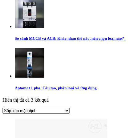
So sánh MCCB và ACB: Khác nhau thế nào, nên chọn loại nào?
Aptomat 1 pha: Cấu tạo, phân loại và ứng dụng
Hiển thị tất cả 3 kết quả