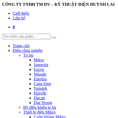
CÔNG TY TNHH TM DV – KỸ THUẬT ĐIỆN HUỲNH LAI
Giới thiệu
Liên hệ
0
Trang chủ
Điện công nghiệp
Tụ bù
Mikro
Samwha
Epcos
Shizuki
Enerlux
Capa Sino
Nuintek
Havells
Ducati
Dae Yeong
Bộ điều khiển tụ bù
Thiết bị điện Mikro
Cuộn kháng Mikro