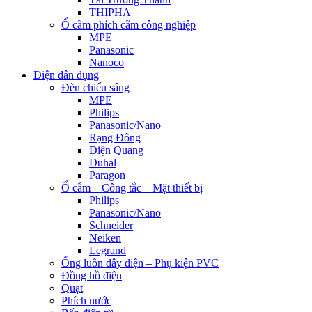
THIPHA
Ổ cắm phích cắm công nghiệp
MPE
Panasonic
Nanoco
Điện dân dụng
Đèn chiếu sáng
MPE
Philips
Panasonic/Nano
Rạng Đông
Điện Quang
Duhal
Paragon
Ổ cắm – Công tắc – Mặt thiết bị
Philips
Panasonic/Nano
Schneider
Neiken
Legrand
Ống luồn dây điện – Phụ kiện PVC
Đồng hồ điện
Quạt
Phích nước