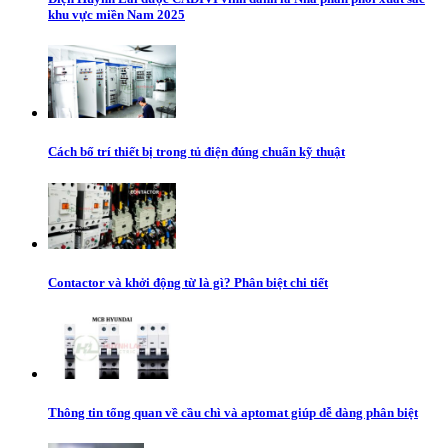
khu vực miền Nam 2025
Cách bố trí thiết bị trong tủ điện đúng chuẩn kỹ thuật
Contactor và khởi động từ là gì? Phân biệt chi tiết
Thông tin tổng quan về cầu chì và aptomat giúp dễ dàng phân biệt