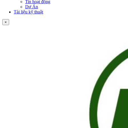
Tin hoạt động
Dự Án
Tài liệu kỹ thuật
×