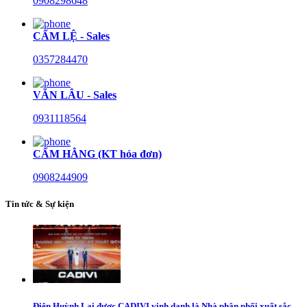
0908298648
CẨM LỆ - Sales
0357284470
VĂN LÂU - Sales
0931118564
CẨM HẰNG (KT hóa đơn)
0908244909
Tin tức & Sự kiện
Điện Huỳnh Lai được CADIVI vinh danh là Nhà phân phối xuất sắc