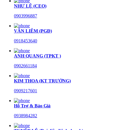
NHƯ LỆ (CEO)
0903996887
VĂN LIÊM (PGĐ)
0918453640
ANH QUANG (TPKT )
0902661184
KIM THOA (KT TRƯỞNG)
0909217601
Hỗ Trợ & Báo Giá
0938984282