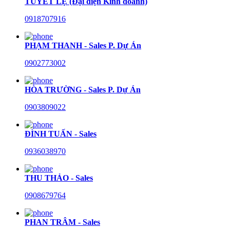
TUYẾT LỆ (Đại diện Kinh doanh)
0918707916
PHẠM THANH - Sales P. Dự Án
0902773002
HÒA TRƯỜNG - Sales P. Dự Án
0903809022
ĐÌNH TUẤN - Sales
0936038970
THU THẢO - Sales
0908679764
PHAN TRÂM - Sales