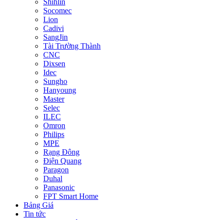
Shihlin
Socomec
Lion
Cadivi
SangJin
Tài Trường Thành
CNC
Dixsen
Idec
Sungho
Hanyoung
Master
Selec
ILEC
Omron
Philips
MPE
Rạng Đông
Điện Quang
Paragon
Duhal
Panasonic
FPT Smart Home
Bảng Giá
Tin tức