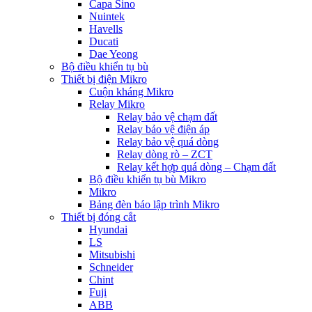
Capa Sino
Nuintek
Havells
Ducati
Dae Yeong
Bộ điều khiển tụ bù
Thiết bị điện Mikro
Cuộn kháng Mikro
Relay Mikro
Relay bảo vệ chạm đất
Relay bảo vệ điện áp
Relay bảo vệ quá dòng
Relay dòng rò – ZCT
Relay kết hợp quá dòng – Chạm đất
Bộ điều khiển tụ bù Mikro
Mikro
Bảng đèn báo lập trình Mikro
Thiết bị đóng cắt
Hyundai
LS
Mitsubishi
Schneider
Chint
Fuji
ABB