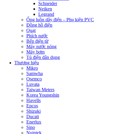
Schneider
Neiken
Legrand
Ống luồn dây điện – Phụ kiện PVC
Đồng hồ điện
Quạt
Phích nước
Bếp điện từ
Máy nước nóng
Máy bơm
Tủ điện dân dụng
Thương hiệu
Mikro
Samwha
Osemco
Luvata
Taiwan Meters
Korea Youngshin
Havells
Epcos
Shizuki
Ducati
Enerlux
Sino
Nuintek