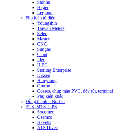
Shihlin
Hager
Legrand
Phụ kiện tủ điện
Youngshin
Taiwan Meters
Selec
Master
CNC
Sungho
Chint
Idec
ILEC
Sterling Enterprise
Dixsen
Hanyoung
Omron
Cosses, chụp màu PVC, dây rút, terminal
Phụ kiện khác
Đồng thanh – Busbar
ATS, MTS, UPS
Socomec
Osemco
Havells
ATS Divec