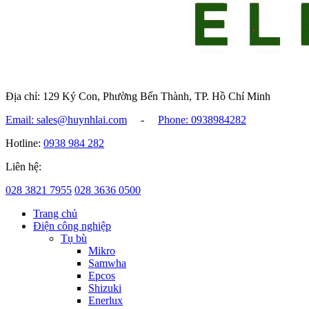
Địa chỉ: 129 Ký Con, Phường Bến Thành, TP. Hồ Chí Minh
Email: sales@huynhlai.com
-
Phone: 0938984282
Hotline:
0938 984 282
Liên hệ:
028 3821 7955
028 3636 0500
Trang chủ
Điện công nghiệp
Tụ bù
Mikro
Samwha
Epcos
Shizuki
Enerlux