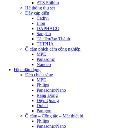
ATS Shihlin
Hệ thống thu sét
Dây cáp điện
Cadivi
Lion
DAPHACO
SangJin
Tài Trường Thành
THIPHA
Ổ cắm phích cắm công nghiệp
MPE
Panasonic
Nanoco
Điện dân dụng
Đèn chiếu sáng
MPE
Philips
Panasonic/Nano
Rạng Đông
Điện Quang
Duhal
Paragon
Ổ cắm – Công tắc – Mặt thiết bị
Philips
Panasonic/Nano