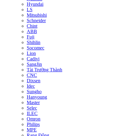
Hyundai
LS
Mitsubishi
Schneider
Chint
ABB
Fuji
Shihlin
Socomec
Lion
Cadivi
SangJin
Tài Trường Thành
CNC
Dixsen
Idec
Sungho
Hanyoung
Master
Selec
ILEC
Omron
Philips
MPE
Rạng Đông