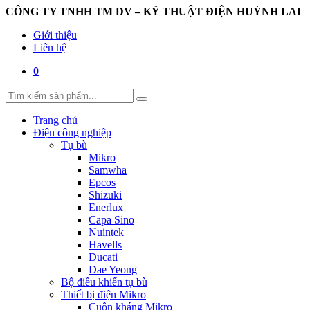
CÔNG TY TNHH TM DV – KỸ THUẬT ĐIỆN HUỲNH LAI
Giới thiệu
Liên hệ
0
Trang chủ
Điện công nghiệp
Tụ bù
Mikro
Samwha
Epcos
Shizuki
Enerlux
Capa Sino
Nuintek
Havells
Ducati
Dae Yeong
Bộ điều khiển tụ bù
Thiết bị điện Mikro
Cuộn kháng Mikro