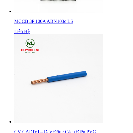
MCCB 3P 100A ABN103c LS
Liên Hệ
CV CADIVI – Dây Đồng Cách Điện PVC