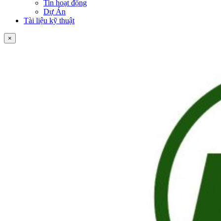
Tin hoạt động
Dự Án
Tài liệu kỹ thuật
×