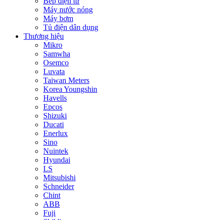
Bếp điện từ
Máy nước nóng
Máy bơm
Tủ điện dân dụng
Thương hiệu
Mikro
Samwha
Osemco
Luvata
Taiwan Meters
Korea Youngshin
Havells
Epcos
Shizuki
Ducati
Enerlux
Sino
Nuintek
Hyundai
LS
Mitsubishi
Schneider
Chint
ABB
Fuji