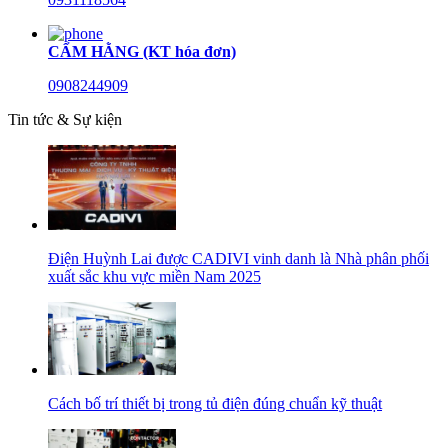
CẨM HẰNG (KT hóa đơn)
0908244909
Tin tức & Sự kiện
Điện Huỳnh Lai được CADIVI vinh danh là Nhà phân phối
xuất sắc khu vực miền Nam 2025
Cách bố trí thiết bị trong tủ điện đúng chuẩn kỹ thuật