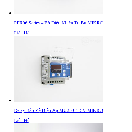
PFR96 Series – Bộ Điều Khiển Tụ Bù MIKRO
Liên Hệ
Relay Bảo Vệ Điện Áp MU250-415V MIKRO
Liên Hệ