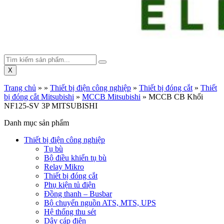
X
Trang chủ
»
»
Thiết bị điện công nghiệp
»
Thiết bị đóng cắt
»
Thiết
bị đóng cắt Mitsubishi
»
MCCB Mitsubishi
»
MCCB CB Khối
NF125-SV 3P MITSUBISHI
Danh mục sản phẩm
Thiết bị điện công nghiệp
Tụ bù
Bộ điều khiển tụ bù
Relay Mikro
Thiết bị đóng cắt
Phụ kiện tủ điện
Đồng thanh – Busbar
Bộ chuyển nguồn ATS, MTS, UPS
Hệ thống thu sét
Dây cáp điện