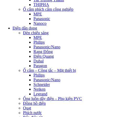
THIPHA
Ổ cắm phích cắm công nghiệp
MPE
Panasonic
Nanoco
Điện dân dụng
Đèn chiếu sáng
MPE
Philips
Panasonic/Nano
Rạng Đông
Điện Quang
Duhal
Paragon
Ổ cắm – Công tắc – Mặt thiết bị
Philips
Panasonic/Nano
Schneider
Neiken
Legrand
Ống luồn dây điện – Phụ kiện PVC
Đồng hồ điện
Quạt
Phích nước