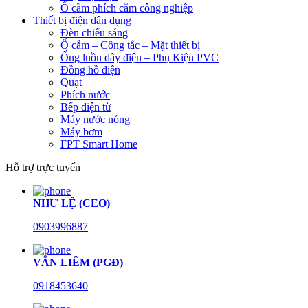
Ổ cắm phích cắm công nghiệp
Thiết bị điện dân dụng
Đèn chiếu sáng
Ổ cắm – Công tắc – Mặt thiết bị
Ống luồn dây điện – Phụ Kiện PVC
Đồng hồ điện
Quạt
Phích nước
Bếp điện từ
Máy nước nóng
Máy bơm
FPT Smart Home
Hỗ trợ trực tuyến
NHƯ LỆ (CEO)
0903996887
VĂN LIÊM (PGĐ)
0918453640