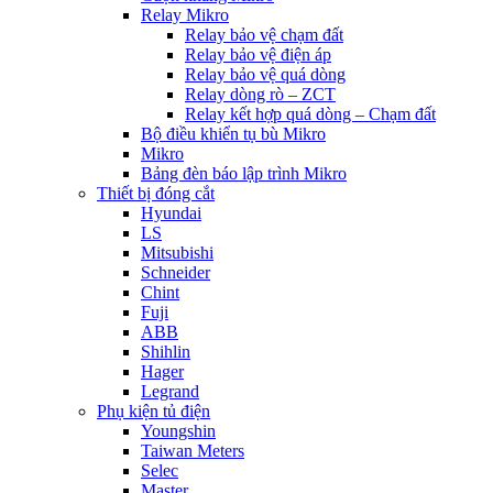
Relay Mikro
Relay bảo vệ chạm đất
Relay bảo vệ điện áp
Relay bảo vệ quá dòng
Relay dòng rò – ZCT
Relay kết hợp quá dòng – Chạm đất
Bộ điều khiển tụ bù Mikro
Mikro
Bảng đèn báo lập trình Mikro
Thiết bị đóng cắt
Hyundai
LS
Mitsubishi
Schneider
Chint
Fuji
ABB
Shihlin
Hager
Legrand
Phụ kiện tủ điện
Youngshin
Taiwan Meters
Selec
Master