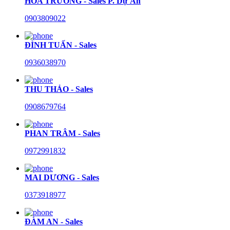
HÒA TRƯỜNG - Sales P. Dự Án
0903809022
ĐÌNH TUẤN - Sales
0936038970
THU THẢO - Sales
0908679764
PHAN TRÂM - Sales
0972991832
MAI DƯƠNG - Sales
0373918977
ĐÀM AN - Sales