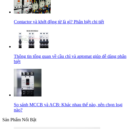
Contactor và khởi động từ là gì? Phân biệt chi tiết
Thông tin tổng quan về cầu chì và aptomat giúp dễ dàng phân
biệt
So sánh MCCB và ACB: Khác nhau thế nào, nên chọn loại
nào?
Sản Phẩm Nổi Bật