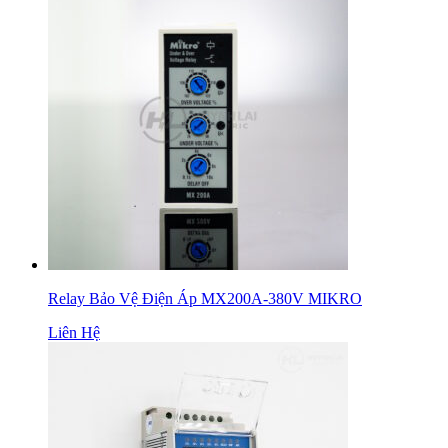
Relay Bảo Vệ Điện Áp MX200A-380V MIKRO
Liên Hệ