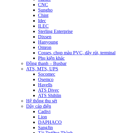
CNC
Sungho
Chint
Idec
ILEC
Sterling Enterprise
Dixsen
Hanyoung
Omron
Cosses, chụp màu PVC, dây rút, terminal
Phụ kiện khác
Đồng thanh – Busbar
ATS, MTS, UPS
Socomec
Osemco
Havells
ATS Divec
ATS Shihlin
Hệ thống thu sét
Dây cáp điện
Cadivi
Lion
DAPHACO
SangJin
Tài Trường Thành