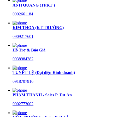
ANH QUANG (TPKT )
0902661184
KIM THOA (KT TRƯỞNG)
0909217601
Hỗ Trợ & Báo Giá
0938984282
TUYẾT LỆ (Đại diện Kinh doanh)
0918707916
PHẠM THANH - Sales P. Dự Án
0902773002