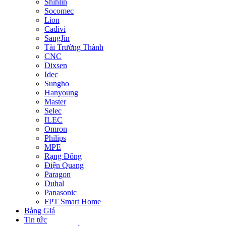
Shihlin
Socomec
Lion
Cadivi
SangJin
Tài Trường Thành
CNC
Dixsen
Idec
Sungho
Hanyoung
Master
Selec
ILEC
Omron
Philips
MPE
Rạng Đông
Điện Quang
Paragon
Duhal
Panasonic
FPT Smart Home
Bảng Giá
Tin tức