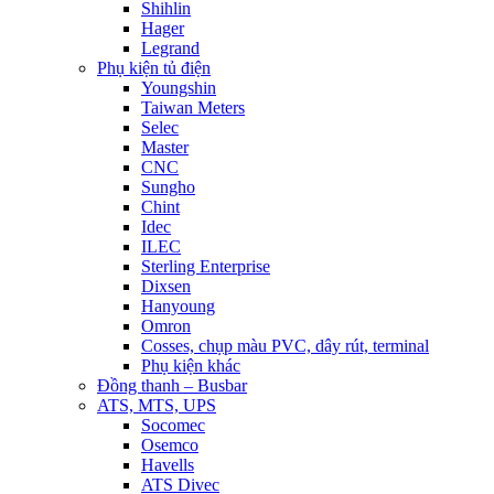
Shihlin
Hager
Legrand
Phụ kiện tủ điện
Youngshin
Taiwan Meters
Selec
Master
CNC
Sungho
Chint
Idec
ILEC
Sterling Enterprise
Dixsen
Hanyoung
Omron
Cosses, chụp màu PVC, dây rút, terminal
Phụ kiện khác
Đồng thanh – Busbar
ATS, MTS, UPS
Socomec
Osemco
Havells
ATS Divec