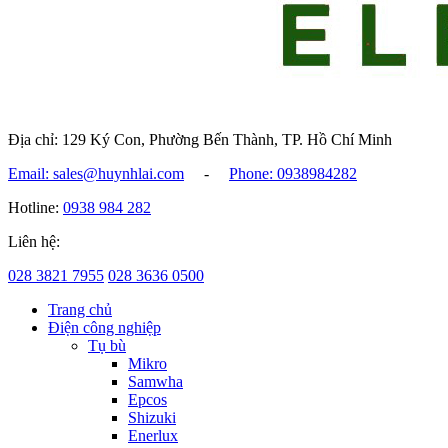
Địa chỉ: 129 Ký Con, Phường Bến Thành, TP. Hồ Chí Minh
Email: sales@huynhlai.com
-
Phone: 0938984282
Hotline:
0938 984 282
Liên hệ:
028 3821 7955
028 3636 0500
Trang chủ
Điện công nghiệp
Tụ bù
Mikro
Samwha
Epcos
Shizuki
Enerlux