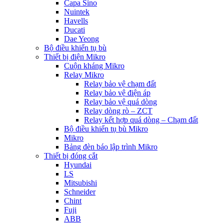
Capa Sino
Nuintek
Havells
Ducati
Dae Yeong
Bộ điều khiển tụ bù
Thiết bị điện Mikro
Cuộn kháng Mikro
Relay Mikro
Relay bảo vệ chạm đất
Relay bảo vệ điện áp
Relay bảo vệ quá dòng
Relay dòng rò – ZCT
Relay kết hợp quá dòng – Chạm đất
Bộ điều khiển tụ bù Mikro
Mikro
Bảng đèn báo lập trình Mikro
Thiết bị đóng cắt
Hyundai
LS
Mitsubishi
Schneider
Chint
Fuji
ABB