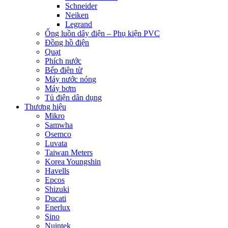
Schneider
Neiken
Legrand
Ống luồn dây điện – Phụ kiện PVC
Đồng hồ điện
Quạt
Phích nước
Bếp điện từ
Máy nước nóng
Máy bơm
Tủ điện dân dụng
Thương hiệu
Mikro
Samwha
Osemco
Luvata
Taiwan Meters
Korea Youngshin
Havells
Epcos
Shizuki
Ducati
Enerlux
Sino
Nuintek