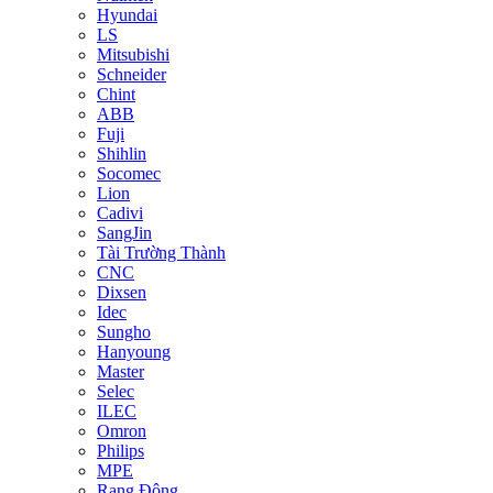
Hyundai
LS
Mitsubishi
Schneider
Chint
ABB
Fuji
Shihlin
Socomec
Lion
Cadivi
SangJin
Tài Trường Thành
CNC
Dixsen
Idec
Sungho
Hanyoung
Master
Selec
ILEC
Omron
Philips
MPE
Rạng Đông