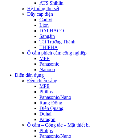
ATS Shihlin
Hệ thống thu sét
Dây cáp điện
Cadivi
Lion
DAPHACO
SangJin
Tài Trường Thành
THIPHA
Ổ cắm phích cắm công nghiệp
MPE
Panasonic
Nanoco
Điện dân dụng
Đèn chiếu sáng
MPE
Philips
Panasonic/Nano
Rạng Đông
Điện Quang
Duhal
Paragon
Ổ cắm – Công tắc – Mặt thiết bị
Philips
Panasonic/Nano