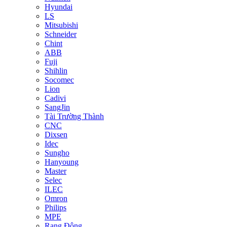
Hyundai
LS
Mitsubishi
Schneider
Chint
ABB
Fuji
Shihlin
Socomec
Lion
Cadivi
SangJin
Tài Trường Thành
CNC
Dixsen
Idec
Sungho
Hanyoung
Master
Selec
ILEC
Omron
Philips
MPE
Rạng Đông