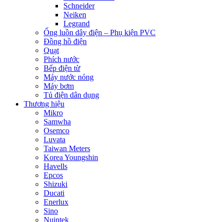
Schneider
Neiken
Legrand
Ống luồn dây điện – Phụ kiện PVC
Đồng hồ điện
Quạt
Phích nước
Bếp điện từ
Máy nước nóng
Máy bơm
Tủ điện dân dụng
Thương hiệu
Mikro
Samwha
Osemco
Luvata
Taiwan Meters
Korea Youngshin
Havells
Epcos
Shizuki
Ducati
Enerlux
Sino
Nuintek