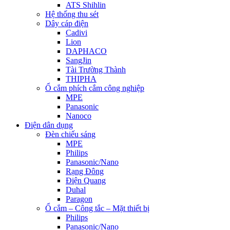
ATS Shihlin
Hệ thống thu sét
Dây cáp điện
Cadivi
Lion
DAPHACO
SangJin
Tài Trường Thành
THIPHA
Ổ cắm phích cắm công nghiệp
MPE
Panasonic
Nanoco
Điện dân dụng
Đèn chiếu sáng
MPE
Philips
Panasonic/Nano
Rạng Đông
Điện Quang
Duhal
Paragon
Ổ cắm – Công tắc – Mặt thiết bị
Philips
Panasonic/Nano