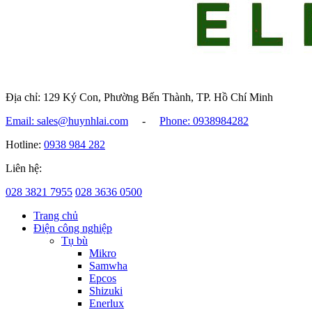
Địa chỉ: 129 Ký Con, Phường Bến Thành, TP. Hồ Chí Minh
Email: sales@huynhlai.com
-
Phone: 0938984282
Hotline:
0938 984 282
Liên hệ:
028 3821 7955
028 3636 0500
Trang chủ
Điện công nghiệp
Tụ bù
Mikro
Samwha
Epcos
Shizuki
Enerlux