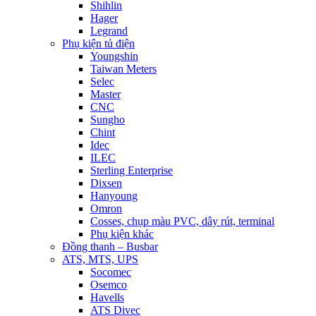
Shihlin
Hager
Legrand
Phụ kiện tủ điện
Youngshin
Taiwan Meters
Selec
Master
CNC
Sungho
Chint
Idec
ILEC
Sterling Enterprise
Dixsen
Hanyoung
Omron
Cosses, chụp màu PVC, dây rút, terminal
Phụ kiện khác
Đồng thanh – Busbar
ATS, MTS, UPS
Socomec
Osemco
Havells
ATS Divec