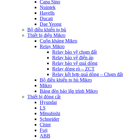
Capa Sino
Nuintek
Havells
Ducati
Dae Yeong
Bộ điều khiển tụ bù
Thiết bị điện Mikro
Cuộn kháng Mikro
Relay Mikro
Relay bảo vệ chạm đất
Relay bảo vệ điện áp
Relay bảo vệ quá dòng
Relay dòng rò – ZCT
Relay kết hợp quá dòng – Chạm đất
Bộ điều khiển tụ bù Mikro
Mikro
Bảng đèn báo lập trình Mikro
Thiết bị đóng cắt
Hyundai
LS
Mitsubishi
Schneider
Chint
Fuji
ABB