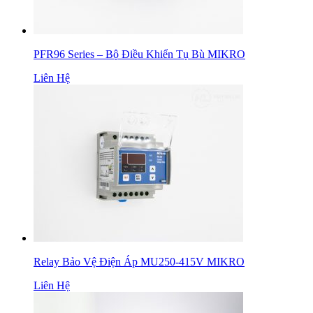
PFR96 Series – Bộ Điều Khiển Tụ Bù MIKRO
Liên Hệ
Relay Bảo Vệ Điện Áp MU250-415V MIKRO
Liên Hệ