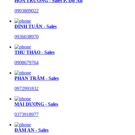
HÒA TRƯỜNG - Sales P. Dự Án
0903809022
ĐÌNH TUẤN - Sales
0936038970
THU THẢO - Sales
0908679764
PHAN TRÂM - Sales
0972991832
MAI DƯƠNG - Sales
0373918977
ĐÀM AN - Sales