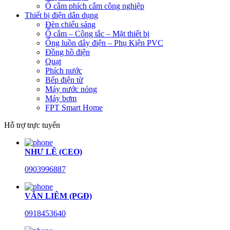
Ổ cắm phích cắm công nghiệp
Thiết bị điện dân dụng
Đèn chiếu sáng
Ổ cắm – Công tắc – Mặt thiết bị
Ống luồn dây điện – Phụ Kiện PVC
Đồng hồ điện
Quạt
Phích nước
Bếp điện từ
Máy nước nóng
Máy bơm
FPT Smart Home
Hỗ trợ trực tuyến
NHƯ LỆ (CEO)
0903996887
VĂN LIÊM (PGĐ)
0918453640