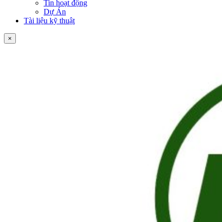
Tin hoạt động
Dự Án
Tài liệu kỹ thuật
×