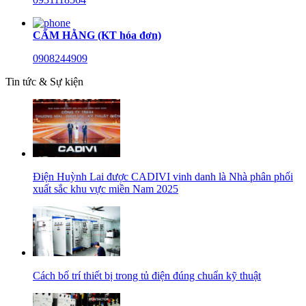
CẨM HẰNG (KT hóa đơn)
0908244909
Tin tức & Sự kiện
Điện Huỳnh Lai được CADIVI vinh danh là Nhà phân phối
xuất sắc khu vực miền Nam 2025
Cách bố trí thiết bị trong tủ điện đúng chuẩn kỹ thuật