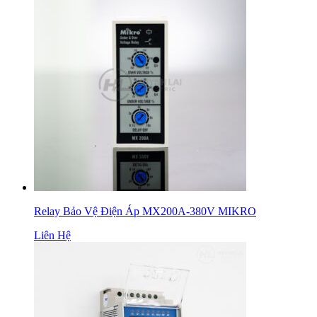
Relay Bảo Vệ Điện Áp MX200A-380V MIKRO
Liên Hệ