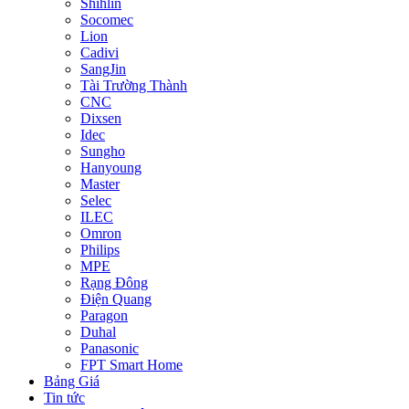
Shihlin
Socomec
Lion
Cadivi
SangJin
Tài Trường Thành
CNC
Dixsen
Idec
Sungho
Hanyoung
Master
Selec
ILEC
Omron
Philips
MPE
Rạng Đông
Điện Quang
Paragon
Duhal
Panasonic
FPT Smart Home
Bảng Giá
Tin tức