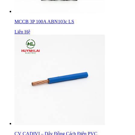
MCCB 3P 100A ABN103c LS
Liên Hệ
CV CADIVI – Dây Đồng Cách Điện PVC