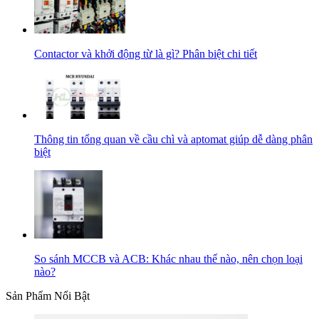
Contactor và khởi động từ là gì? Phân biệt chi tiết
Thông tin tổng quan về cầu chì và aptomat giúp dễ dàng phân
biệt
So sánh MCCB và ACB: Khác nhau thế nào, nên chọn loại
nào?
Sản Phẩm Nổi Bật