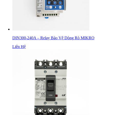
DIN300-240A – Relay Bảo Vệ Dòng Rò MIKRO
Liên Hệ