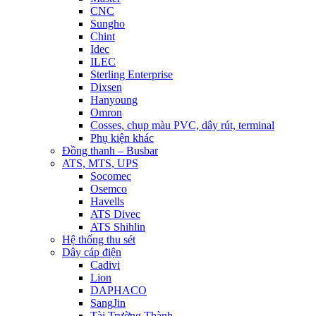
CNC
Sungho
Chint
Idec
ILEC
Sterling Enterprise
Dixsen
Hanyoung
Omron
Cosses, chụp màu PVC, dây rút, terminal
Phụ kiện khác
Đồng thanh – Busbar
ATS, MTS, UPS
Socomec
Osemco
Havells
ATS Divec
ATS Shihlin
Hệ thống thu sét
Dây cáp điện
Cadivi
Lion
DAPHACO
SangJin
Tài Trường Thành