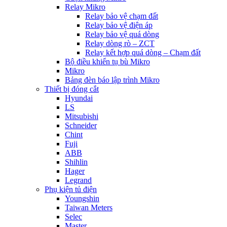
Relay Mikro
Relay bảo vệ chạm đất
Relay bảo vệ điện áp
Relay bảo vệ quá dòng
Relay dòng rò – ZCT
Relay kết hợp quá dòng – Chạm đất
Bộ điều khiển tụ bù Mikro
Mikro
Bảng đèn báo lập trình Mikro
Thiết bị đóng cắt
Hyundai
LS
Mitsubishi
Schneider
Chint
Fuji
ABB
Shihlin
Hager
Legrand
Phụ kiện tủ điện
Youngshin
Taiwan Meters
Selec
Master