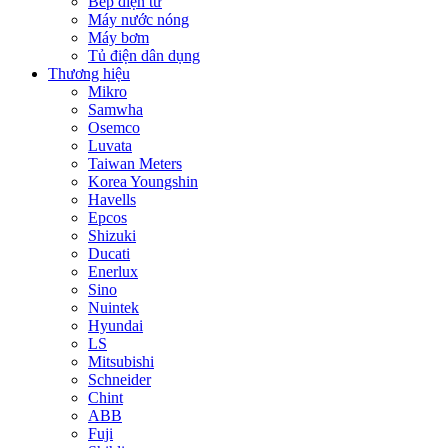
Bếp điện từ
Máy nước nóng
Máy bơm
Tủ điện dân dụng
Thương hiệu
Mikro
Samwha
Osemco
Luvata
Taiwan Meters
Korea Youngshin
Havells
Epcos
Shizuki
Ducati
Enerlux
Sino
Nuintek
Hyundai
LS
Mitsubishi
Schneider
Chint
ABB
Fuji