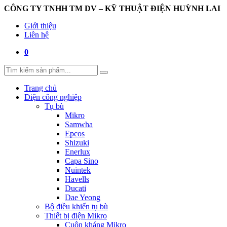
CÔNG TY TNHH TM DV – KỸ THUẬT ĐIỆN HUỲNH LAI
Giới thiệu
Liên hệ
0
Trang chủ
Điện công nghiệp
Tụ bù
Mikro
Samwha
Epcos
Shizuki
Enerlux
Capa Sino
Nuintek
Havells
Ducati
Dae Yeong
Bộ điều khiển tụ bù
Thiết bị điện Mikro
Cuộn kháng Mikro