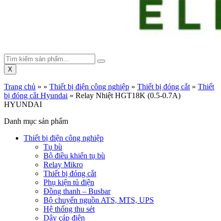
X
Trang chủ
»
»
Thiết bị điện công nghiệp
»
Thiết bị đóng cắt
»
Thiết
bị đóng cắt Hyundai
»
Relay Nhiệt HGT18K (0.5-0.7A)
HYUNDAI
Danh mục sản phẩm
Thiết bị điện công nghiệp
Tụ bù
Bộ điều khiển tụ bù
Relay Mikro
Thiết bị đóng cắt
Phụ kiện tủ điện
Đồng thanh – Busbar
Bộ chuyển nguồn ATS, MTS, UPS
Hệ thống thu sét
Dây cáp điện