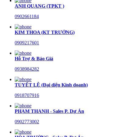
ANH QUANG (TPKT )
0902661184
KIM THOA (KT TRƯỞNG)
0909217601
Hỗ Trợ & Báo Giá
0938984282
TUYẾT LỆ (Đại diện Kinh doanh)
0918707916
PHẠM THANH - Sales P. Dự Án
0902773002