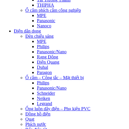
THIPHA
Ổ cắm phích cắm công nghiệp
MPE
Panasonic
Nanoco
Điện dân dụng
Đèn chiếu sáng
MPE
Philips
Panasonic/Nano
Rạng Đông
Điện Quang
Duhal
Paragon
Ổ cắm – Công tắc – Mặt thiết bị
Philips
Panasonic/Nano
Schneider
Neiken
Legrand
Ống luồn dây điện – Phụ kiện PVC
Đồng hồ điện
Quạt
Phích nước