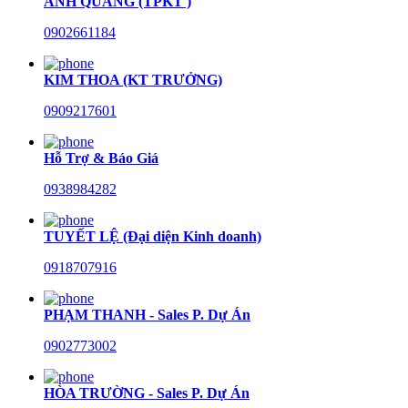
ANH QUANG (TPKT )
0902661184
KIM THOA (KT TRƯỞNG)
0909217601
Hỗ Trợ & Báo Giá
0938984282
TUYẾT LỆ (Đại diện Kinh doanh)
0918707916
PHẠM THANH - Sales P. Dự Án
0902773002
HÒA TRƯỜNG - Sales P. Dự Án