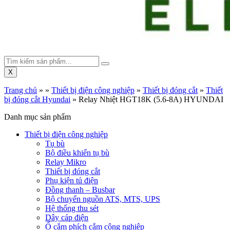
X
Trang chủ
»
»
Thiết bị điện công nghiệp
»
Thiết bị đóng cắt
»
Thiết
bị đóng cắt Hyundai
»
Relay Nhiệt HGT18K (5.6-8A) HYUNDAI
Danh mục sản phẩm
Thiết bị điện công nghiệp
Tụ bù
Bộ điều khiển tụ bù
Relay Mikro
Thiết bị đóng cắt
Phụ kiện tủ điện
Đồng thanh – Busbar
Bộ chuyển nguồn ATS, MTS, UPS
Hệ thống thu sét
Dây cáp điện
Ổ cắm phích cắm công nghiệp