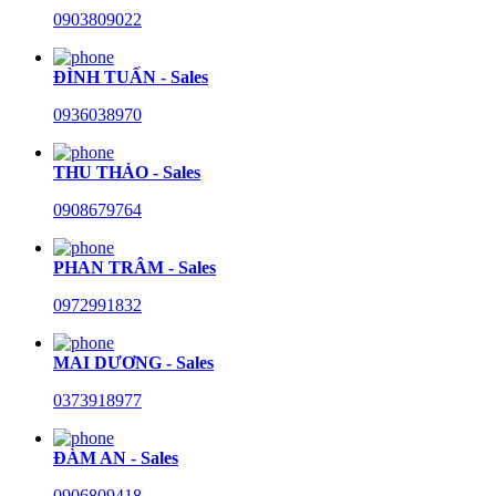
0903809022
ĐÌNH TUẤN - Sales
0936038970
THU THẢO - Sales
0908679764
PHAN TRÂM - Sales
0972991832
MAI DƯƠNG - Sales
0373918977
ĐÀM AN - Sales
0906809418