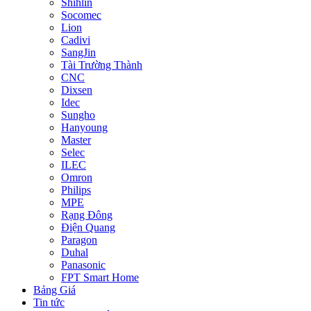
Shihlin
Socomec
Lion
Cadivi
SangJin
Tài Trường Thành
CNC
Dixsen
Idec
Sungho
Hanyoung
Master
Selec
ILEC
Omron
Philips
MPE
Rạng Đông
Điện Quang
Paragon
Duhal
Panasonic
FPT Smart Home
Bảng Giá
Tin tức