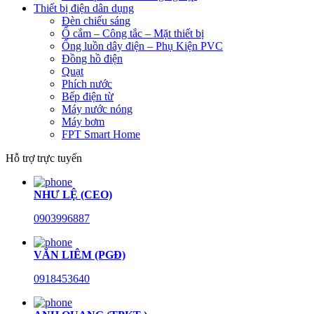
Thiết bị điện dân dụng
Đèn chiếu sáng
Ổ cắm – Công tắc – Mặt thiết bị
Ống luồn dây điện – Phụ Kiện PVC
Đồng hồ điện
Quạt
Phích nước
Bếp điện từ
Máy nước nóng
Máy bơm
FPT Smart Home
Hỗ trợ trực tuyến
NHƯ LỆ (CEO)
0903996887
VĂN LIÊM (PGĐ)
0918453640