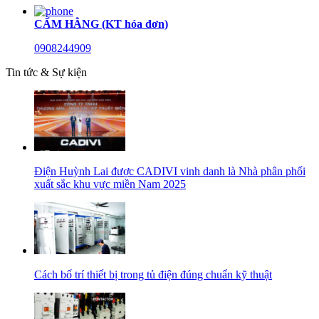
CẨM HẰNG (KT hóa đơn)
0908244909
Tin tức & Sự kiện
Điện Huỳnh Lai được CADIVI vinh danh là Nhà phân phối
xuất sắc khu vực miền Nam 2025
Cách bố trí thiết bị trong tủ điện đúng chuẩn kỹ thuật