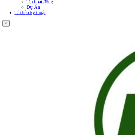
Tin hoạt động
Dự Án
Tài liệu kỹ thuật
×