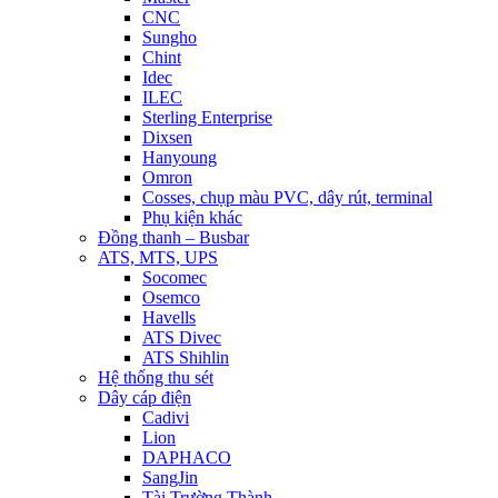
CNC
Sungho
Chint
Idec
ILEC
Sterling Enterprise
Dixsen
Hanyoung
Omron
Cosses, chụp màu PVC, dây rút, terminal
Phụ kiện khác
Đồng thanh – Busbar
ATS, MTS, UPS
Socomec
Osemco
Havells
ATS Divec
ATS Shihlin
Hệ thống thu sét
Dây cáp điện
Cadivi
Lion
DAPHACO
SangJin
Tài Trường Thành