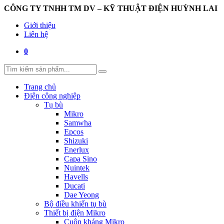
CÔNG TY TNHH TM DV – KỸ THUẬT ĐIỆN HUỲNH LAI
Giới thiệu
Liên hệ
0
Trang chủ
Điện công nghiệp
Tụ bù
Mikro
Samwha
Epcos
Shizuki
Enerlux
Capa Sino
Nuintek
Havells
Ducati
Dae Yeong
Bộ điều khiển tụ bù
Thiết bị điện Mikro
Cuộn kháng Mikro