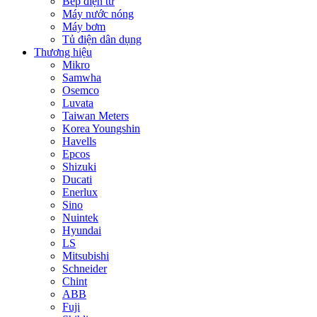
Bếp điện từ
Máy nước nóng
Máy bơm
Tủ điện dân dụng
Thương hiệu
Mikro
Samwha
Osemco
Luvata
Taiwan Meters
Korea Youngshin
Havells
Epcos
Shizuki
Ducati
Enerlux
Sino
Nuintek
Hyundai
LS
Mitsubishi
Schneider
Chint
ABB
Fuji