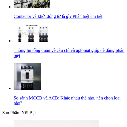
Contactor và khởi động từ là gì? Phân biệt chi tiết
Thông tin tổng quan về cầu chì và aptomat giúp dễ dàng phân
biệt
So sánh MCCB và ACB: Khác nhau thế nào, nên chọn loại
nào?
Sản Phẩm Nổi Bật