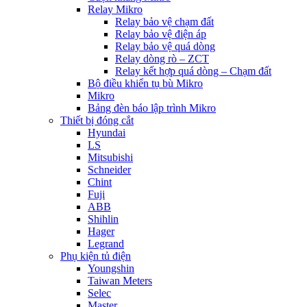
Relay Mikro
Relay bảo vệ chạm đất
Relay bảo vệ điện áp
Relay bảo vệ quá dòng
Relay dòng rò – ZCT
Relay kết hợp quá dòng – Chạm đất
Bộ điều khiển tụ bù Mikro
Mikro
Bảng đèn báo lập trình Mikro
Thiết bị đóng cắt
Hyundai
LS
Mitsubishi
Schneider
Chint
Fuji
ABB
Shihlin
Hager
Legrand
Phụ kiện tủ điện
Youngshin
Taiwan Meters
Selec
Master