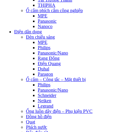
THIPHA
Ổ cắm phích cắm công nghiệp
MPE
Panasonic
Nanoco
Điện dân dụng
Đèn chiếu sáng
MPE
Philips
Panasonic/Nano
Rạng Đông
Điện Quang
Duhal
Paragon
Ổ cắm – Công tắc – Mặt thiết bị
Philips
Panasonic/Nano
Schneider
Neiken
Legrand
Ống luồn dây điện – Phụ kiện PVC
Đồng hồ điện
Quạt
Phích nước