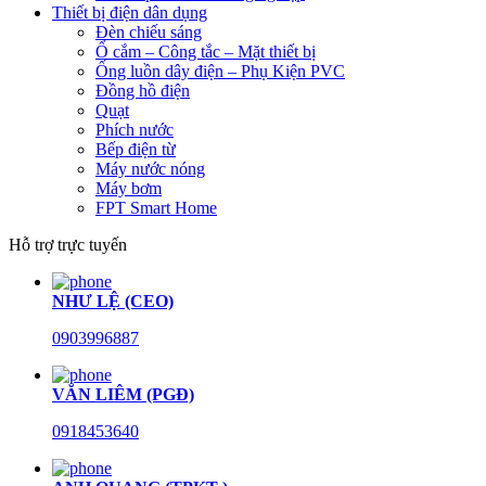
Thiết bị điện dân dụng
Đèn chiếu sáng
Ổ cắm – Công tắc – Mặt thiết bị
Ống luồn dây điện – Phụ Kiện PVC
Đồng hồ điện
Quạt
Phích nước
Bếp điện từ
Máy nước nóng
Máy bơm
FPT Smart Home
Hỗ trợ trực tuyến
NHƯ LỆ (CEO)
0903996887
VĂN LIÊM (PGĐ)
0918453640