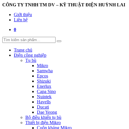
CÔNG TY TNHH TM DV – KỸ THUẬT ĐIỆN HUỲNH LAI
Giới thiệu
Liên hệ
0
Trang chủ
Điện công nghiệp
Tụ bù
Mikro
Samwha
Epcos
Shizuki
Enerlux
Capa Sino
Nuintek
Havells
Ducati
Dae Yeong
Bộ điều khiển tụ bù
Thiết bị điện Mikro
Cuộn kháng Mikro