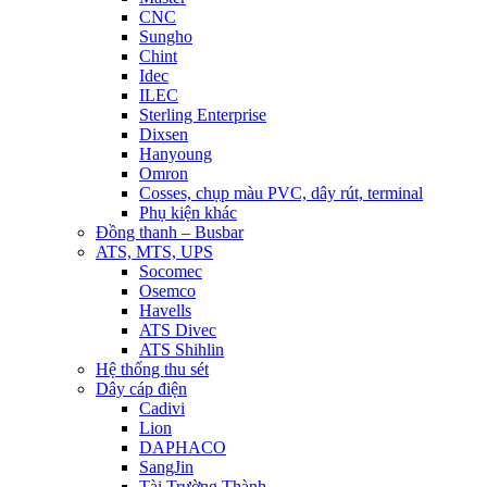
CNC
Sungho
Chint
Idec
ILEC
Sterling Enterprise
Dixsen
Hanyoung
Omron
Cosses, chụp màu PVC, dây rút, terminal
Phụ kiện khác
Đồng thanh – Busbar
ATS, MTS, UPS
Socomec
Osemco
Havells
ATS Divec
ATS Shihlin
Hệ thống thu sét
Dây cáp điện
Cadivi
Lion
DAPHACO
SangJin
Tài Trường Thành