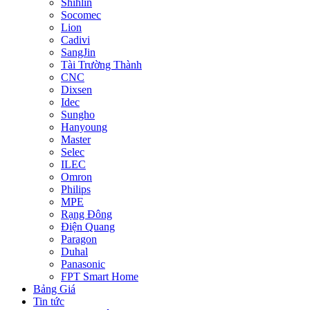
Shihlin
Socomec
Lion
Cadivi
SangJin
Tài Trường Thành
CNC
Dixsen
Idec
Sungho
Hanyoung
Master
Selec
ILEC
Omron
Philips
MPE
Rạng Đông
Điện Quang
Paragon
Duhal
Panasonic
FPT Smart Home
Bảng Giá
Tin tức