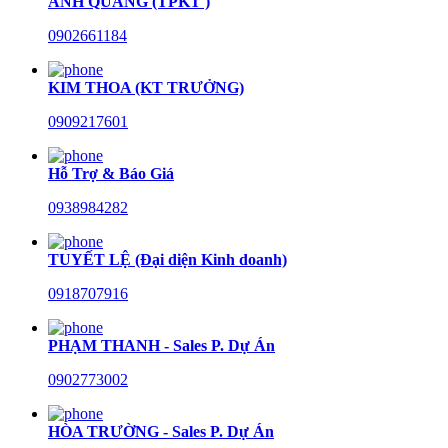
ANH QUANG (TPKT )
0902661184
KIM THOA (KT TRƯỞNG)
0909217601
Hỗ Trợ & Báo Giá
0938984282
TUYẾT LỆ (Đại diện Kinh doanh)
0918707916
PHẠM THANH - Sales P. Dự Án
0902773002
HÒA TRƯỜNG - Sales P. Dự Án