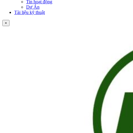
Tin hoạt động
Dự Án
Tài liệu kỹ thuật
×