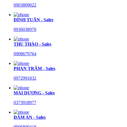
0903809022
ĐÌNH TUẤN - Sales
0936038970
THU THẢO - Sales
0908679764
PHAN TRÂM - Sales
0972991832
MAI DƯƠNG - Sales
0373918977
ĐÀM AN - Sales
0906809418