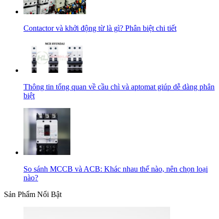
Contactor và khởi động từ là gì? Phân biệt chi tiết
Thông tin tổng quan về cầu chì và aptomat giúp dễ dàng phân
biệt
So sánh MCCB và ACB: Khác nhau thế nào, nên chọn loại
nào?
Sản Phẩm Nổi Bật