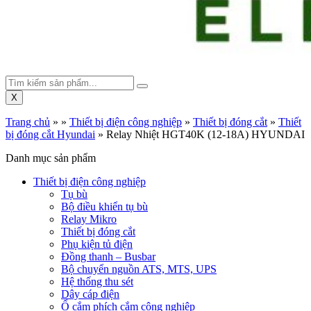
X
Trang chủ
»
»
Thiết bị điện công nghiệp
»
Thiết bị đóng cắt
»
Thiết
bị đóng cắt Hyundai
»
Relay Nhiệt HGT40K (12-18A) HYUNDAI
Danh mục sản phẩm
Thiết bị điện công nghiệp
Tụ bù
Bộ điều khiển tụ bù
Relay Mikro
Thiết bị đóng cắt
Phụ kiện tủ điện
Đồng thanh – Busbar
Bộ chuyển nguồn ATS, MTS, UPS
Hệ thống thu sét
Dây cáp điện
Ổ cắm phích cắm công nghiệp