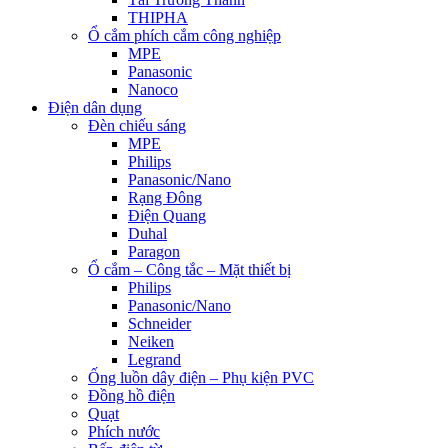
THIPHA
Ổ cắm phích cắm công nghiệp
MPE
Panasonic
Nanoco
Điện dân dụng
Đèn chiếu sáng
MPE
Philips
Panasonic/Nano
Rạng Đông
Điện Quang
Duhal
Paragon
Ổ cắm – Công tắc – Mặt thiết bị
Philips
Panasonic/Nano
Schneider
Neiken
Legrand
Ống luồn dây điện – Phụ kiện PVC
Đồng hồ điện
Quạt
Phích nước