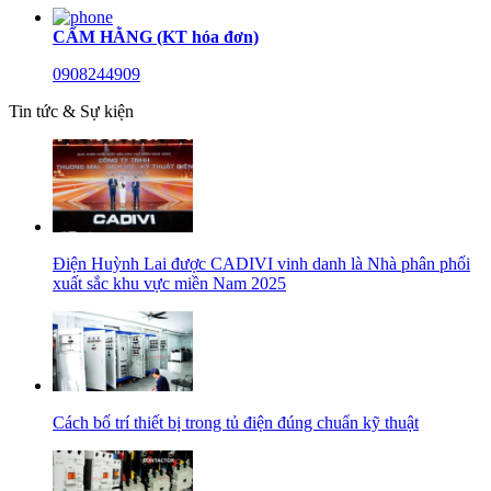
CẨM HẰNG (KT hóa đơn)
0908244909
Tin tức & Sự kiện
Điện Huỳnh Lai được CADIVI vinh danh là Nhà phân phối
xuất sắc khu vực miền Nam 2025
Cách bố trí thiết bị trong tủ điện đúng chuẩn kỹ thuật