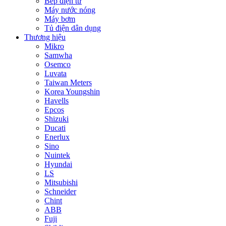
Bếp điện từ
Máy nước nóng
Máy bơm
Tủ điện dân dụng
Thương hiệu
Mikro
Samwha
Osemco
Luvata
Taiwan Meters
Korea Youngshin
Havells
Epcos
Shizuki
Ducati
Enerlux
Sino
Nuintek
Hyundai
LS
Mitsubishi
Schneider
Chint
ABB
Fuji