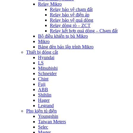
Relay Mikro
Relay bảo vệ chạm đất
Relay bảo vệ điện áp
Relay bảo vệ quá dòng
Relay dòng rò – ZCT
Relay kết hợp quá dòng – Chạm đất
Bộ điều khiển tụ bù Mikro
Mikro
Bảng đèn báo lập trình Mikro
Thiết bị đóng cắt
Hyundai
LS
Mitsubishi
Schneider
Chint
Fuji
ABB
Shihlin
Hager
Legrand
Phụ kiện tủ điện
Youngshin
Taiwan Meters
Selec
Master