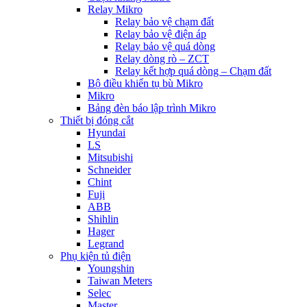
Relay Mikro
Relay bảo vệ chạm đất
Relay bảo vệ điện áp
Relay bảo vệ quá dòng
Relay dòng rò – ZCT
Relay kết hợp quá dòng – Chạm đất
Bộ điều khiển tụ bù Mikro
Mikro
Bảng đèn báo lập trình Mikro
Thiết bị đóng cắt
Hyundai
LS
Mitsubishi
Schneider
Chint
Fuji
ABB
Shihlin
Hager
Legrand
Phụ kiện tủ điện
Youngshin
Taiwan Meters
Selec
Master