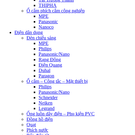
THIPHA
Ổ cắm phích cắm công nghiệp
MPE
Panasonic
Nanoco
Điện dân dụng
Đèn chiếu sáng
MPE
Philips
Panasonic/Nano
Rạng Đông
Điện Quang
Duhal
Paragon
Ổ cắm – Công tắc – Mặt thiết bị
Philips
Panasonic/Nano
Schneider
Neiken
Legrand
Ống luồn dây điện – Phụ kiện PVC
Đồng hồ điện
Quạt
Phích nước