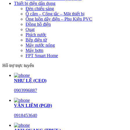
Thiết bị điện dân dụng
Đèn chiếu sáng
Ổ cắm – Công tắc – Mặt thiết bị
Ống luồn dây điện – Phụ Kiện PVC
Đồng hồ điện
Quạt
Phích nước
Bếp điện từ
Máy nước nóng
Máy bơm
FPT Smart Home
Hỗ trợ trực tuyến
NHƯ LỆ (CEO)
0903996887
VĂN LIÊM (PGĐ)
0918453640