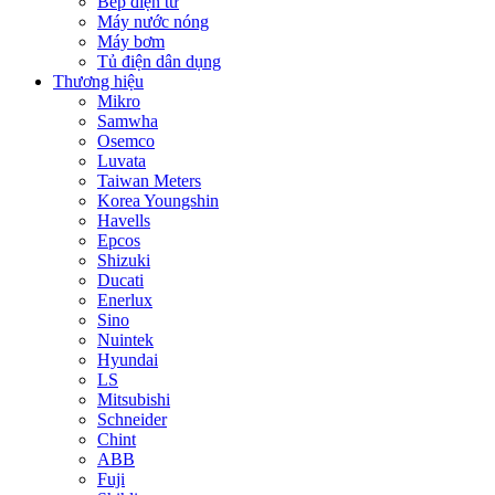
Bếp điện từ
Máy nước nóng
Máy bơm
Tủ điện dân dụng
Thương hiệu
Mikro
Samwha
Osemco
Luvata
Taiwan Meters
Korea Youngshin
Havells
Epcos
Shizuki
Ducati
Enerlux
Sino
Nuintek
Hyundai
LS
Mitsubishi
Schneider
Chint
ABB
Fuji