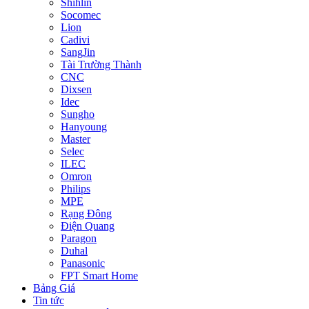
Shihlin
Socomec
Lion
Cadivi
SangJin
Tài Trường Thành
CNC
Dixsen
Idec
Sungho
Hanyoung
Master
Selec
ILEC
Omron
Philips
MPE
Rạng Đông
Điện Quang
Paragon
Duhal
Panasonic
FPT Smart Home
Bảng Giá
Tin tức