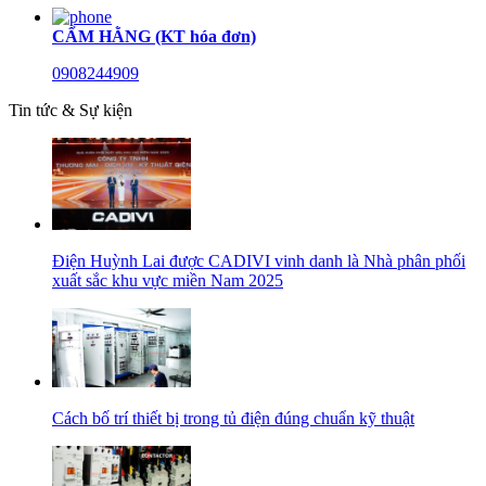
CẨM HẰNG (KT hóa đơn)
0908244909
Tin tức & Sự kiện
Điện Huỳnh Lai được CADIVI vinh danh là Nhà phân phối
xuất sắc khu vực miền Nam 2025
Cách bố trí thiết bị trong tủ điện đúng chuẩn kỹ thuật