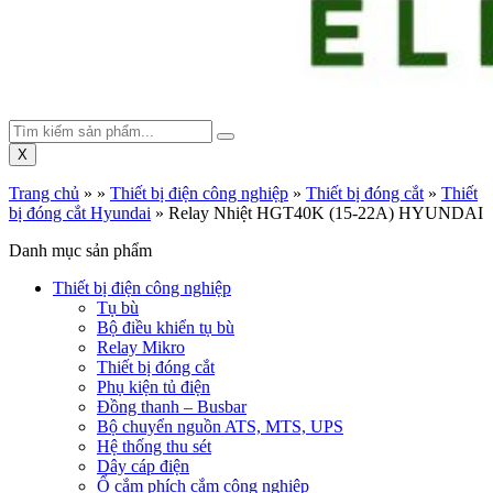
X
Trang chủ
»
»
Thiết bị điện công nghiệp
»
Thiết bị đóng cắt
»
Thiết
bị đóng cắt Hyundai
»
Relay Nhiệt HGT40K (15-22A) HYUNDAI
Danh mục sản phẩm
Thiết bị điện công nghiệp
Tụ bù
Bộ điều khiển tụ bù
Relay Mikro
Thiết bị đóng cắt
Phụ kiện tủ điện
Đồng thanh – Busbar
Bộ chuyển nguồn ATS, MTS, UPS
Hệ thống thu sét
Dây cáp điện
Ổ cắm phích cắm công nghiệp