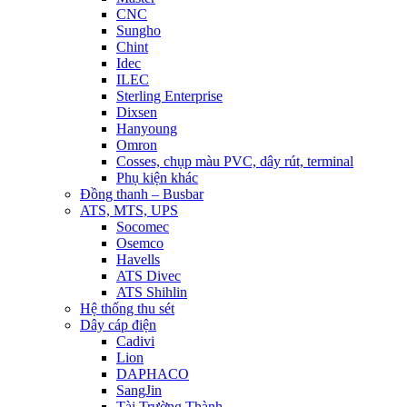
CNC
Sungho
Chint
Idec
ILEC
Sterling Enterprise
Dixsen
Hanyoung
Omron
Cosses, chụp màu PVC, dây rút, terminal
Phụ kiện khác
Đồng thanh – Busbar
ATS, MTS, UPS
Socomec
Osemco
Havells
ATS Divec
ATS Shihlin
Hệ thống thu sét
Dây cáp điện
Cadivi
Lion
DAPHACO
SangJin
Tài Trường Thành