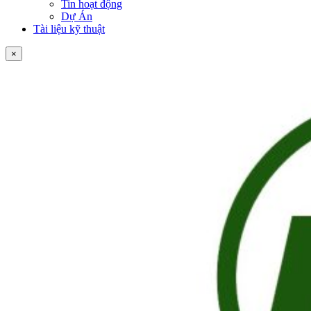
Tin hoạt động
Dự Án
Tài liệu kỹ thuật
×