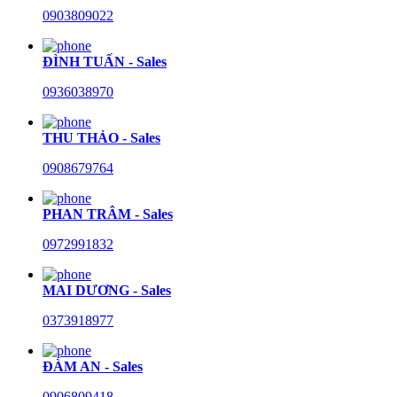
0903809022
ĐÌNH TUẤN - Sales
0936038970
THU THẢO - Sales
0908679764
PHAN TRÂM - Sales
0972991832
MAI DƯƠNG - Sales
0373918977
ĐÀM AN - Sales
0906809418