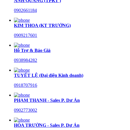
ANH QUANG (TPKT )
0902661184
KIM THOA (KT TRƯỞNG)
0909217601
Hỗ Trợ & Báo Giá
0938984282
TUYẾT LỆ (Đại diện Kinh doanh)
0918707916
PHẠM THANH - Sales P. Dự Án
0902773002
HÒA TRƯỜNG - Sales P. Dự Án