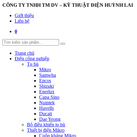
CÔNG TY TNHH TM DV – KỸ THUẬT ĐIỆN HUỲNH LAI
Giới thiệu
Liên hệ
0
Trang chủ
Điện công nghiệp
Tụ bù
Mikro
Samwha
Epcos
Shizuki
Enerlux
Capa Sino
Nuintek
Havells
Ducati
Dae Yeong
Bộ điều khiển tụ bù
Thiết bị điện Mikro
Cuộn kháng Mikro