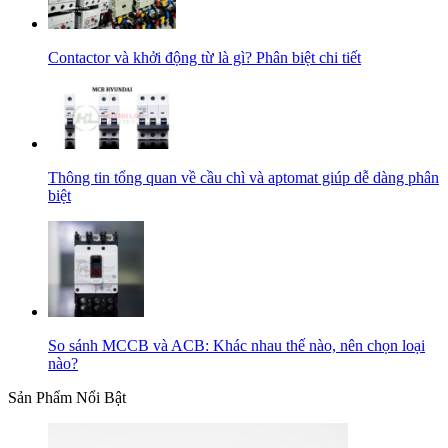
Contactor và khởi động từ là gì? Phân biệt chi tiết
Thông tin tổng quan về cầu chì và aptomat giúp dễ dàng phân
biệt
So sánh MCCB và ACB: Khác nhau thế nào, nên chọn loại
nào?
Sản Phẩm Nổi Bật