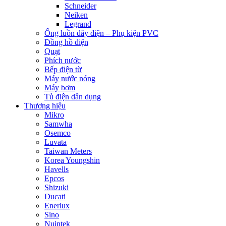
Schneider
Neiken
Legrand
Ống luồn dây điện – Phụ kiện PVC
Đồng hồ điện
Quạt
Phích nước
Bếp điện từ
Máy nước nóng
Máy bơm
Tủ điện dân dụng
Thương hiệu
Mikro
Samwha
Osemco
Luvata
Taiwan Meters
Korea Youngshin
Havells
Epcos
Shizuki
Ducati
Enerlux
Sino
Nuintek