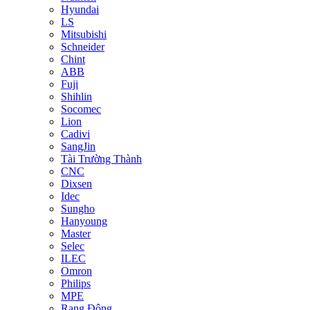
Hyundai
LS
Mitsubishi
Schneider
Chint
ABB
Fuji
Shihlin
Socomec
Lion
Cadivi
SangJin
Tài Trường Thành
CNC
Dixsen
Idec
Sungho
Hanyoung
Master
Selec
ILEC
Omron
Philips
MPE
Rạng Đông