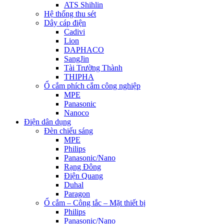
ATS Shihlin
Hệ thống thu sét
Dây cáp điện
Cadivi
Lion
DAPHACO
SangJin
Tài Trường Thành
THIPHA
Ổ cắm phích cắm công nghiệp
MPE
Panasonic
Nanoco
Điện dân dụng
Đèn chiếu sáng
MPE
Philips
Panasonic/Nano
Rạng Đông
Điện Quang
Duhal
Paragon
Ổ cắm – Công tắc – Mặt thiết bị
Philips
Panasonic/Nano