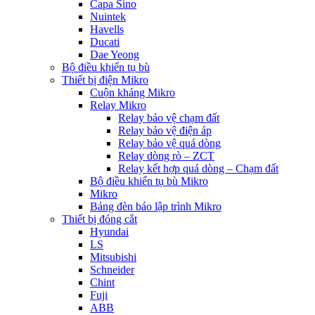
Capa Sino
Nuintek
Havells
Ducati
Dae Yeong
Bộ điều khiển tụ bù
Thiết bị điện Mikro
Cuộn kháng Mikro
Relay Mikro
Relay bảo vệ chạm đất
Relay bảo vệ điện áp
Relay bảo vệ quá dòng
Relay dòng rò – ZCT
Relay kết hợp quá dòng – Chạm đất
Bộ điều khiển tụ bù Mikro
Mikro
Bảng đèn báo lập trình Mikro
Thiết bị đóng cắt
Hyundai
LS
Mitsubishi
Schneider
Chint
Fuji
ABB