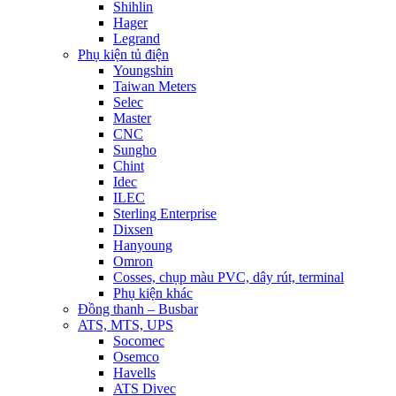
Shihlin
Hager
Legrand
Phụ kiện tủ điện
Youngshin
Taiwan Meters
Selec
Master
CNC
Sungho
Chint
Idec
ILEC
Sterling Enterprise
Dixsen
Hanyoung
Omron
Cosses, chụp màu PVC, dây rút, terminal
Phụ kiện khác
Đồng thanh – Busbar
ATS, MTS, UPS
Socomec
Osemco
Havells
ATS Divec