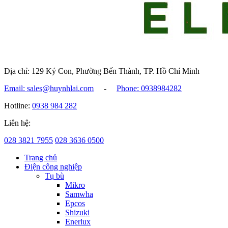
Địa chỉ: 129 Ký Con, Phường Bến Thành, TP. Hồ Chí Minh
Email: sales@huynhlai.com
-
Phone: 0938984282
Hotline:
0938 984 282
Liên hệ:
028 3821 7955
028 3636 0500
Trang chủ
Điện công nghiệp
Tụ bù
Mikro
Samwha
Epcos
Shizuki
Enerlux