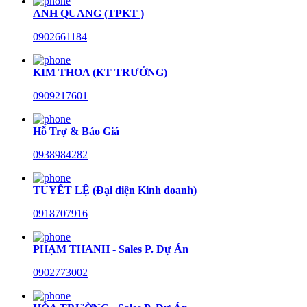
ANH QUANG (TPKT )
0902661184
KIM THOA (KT TRƯỞNG)
0909217601
Hỗ Trợ & Báo Giá
0938984282
TUYẾT LỆ (Đại diện Kinh doanh)
0918707916
PHẠM THANH - Sales P. Dự Án
0902773002