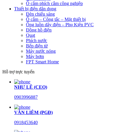
Ổ cắm phích cắm công nghiệp
Thiết bị điện dân dụng
Đèn chiếu sáng
Ổ cắm – Công tắc – Mặt thiết bị
Ống luồn dây điện – Phụ Kiện PVC
Đồng hồ điện
Quạt
Phích nước
Bếp điện từ
Máy nước nóng
Máy bơm
FPT Smart Home
Hỗ trợ trực tuyến
NHƯ LỆ (CEO)
0903996887
VĂN LIÊM (PGĐ)
0918453640