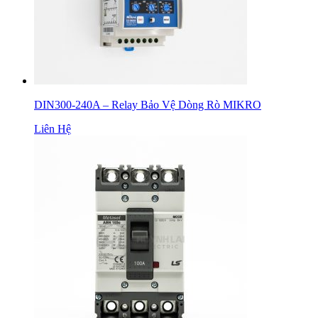
DIN300-240A – Relay Bảo Vệ Dòng Rò MIKRO
Liên Hệ