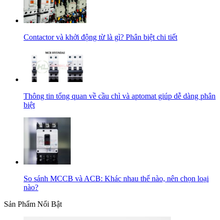
Contactor và khởi động từ là gì? Phân biệt chi tiết
Thông tin tổng quan về cầu chì và aptomat giúp dễ dàng phân
biệt
So sánh MCCB và ACB: Khác nhau thế nào, nên chọn loại
nào?
Sản Phẩm Nổi Bật