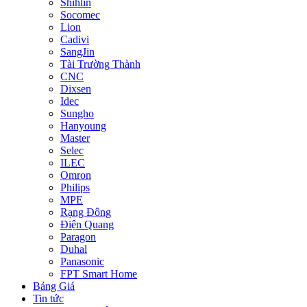
Shihlin
Socomec
Lion
Cadivi
SangJin
Tài Trường Thành
CNC
Dixsen
Idec
Sungho
Hanyoung
Master
Selec
ILEC
Omron
Philips
MPE
Rạng Đông
Điện Quang
Paragon
Duhal
Panasonic
FPT Smart Home
Bảng Giá
Tin tức