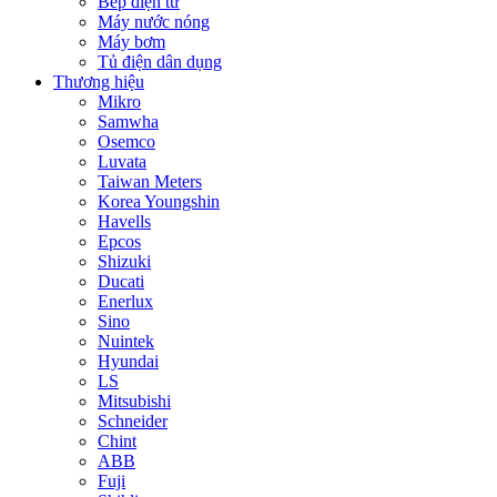
Bếp điện từ
Máy nước nóng
Máy bơm
Tủ điện dân dụng
Thương hiệu
Mikro
Samwha
Osemco
Luvata
Taiwan Meters
Korea Youngshin
Havells
Epcos
Shizuki
Ducati
Enerlux
Sino
Nuintek
Hyundai
LS
Mitsubishi
Schneider
Chint
ABB
Fuji