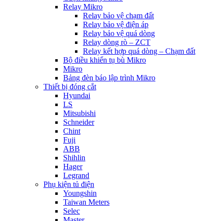
Relay Mikro
Relay bảo vệ chạm đất
Relay bảo vệ điện áp
Relay bảo vệ quá dòng
Relay dòng rò – ZCT
Relay kết hợp quá dòng – Chạm đất
Bộ điều khiển tụ bù Mikro
Mikro
Bảng đèn báo lập trình Mikro
Thiết bị đóng cắt
Hyundai
LS
Mitsubishi
Schneider
Chint
Fuji
ABB
Shihlin
Hager
Legrand
Phụ kiện tủ điện
Youngshin
Taiwan Meters
Selec
Master