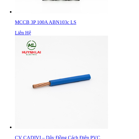
MCCB 3P 100A ABN103c LS
Liên Hệ
CV CADIVI – Dây Đồng Cách Điện PVC