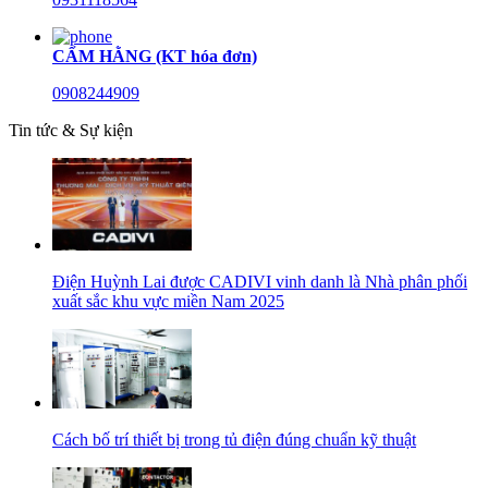
CẨM HẰNG (KT hóa đơn)
0908244909
Tin tức & Sự kiện
Điện Huỳnh Lai được CADIVI vinh danh là Nhà phân phối
xuất sắc khu vực miền Nam 2025
Cách bố trí thiết bị trong tủ điện đúng chuẩn kỹ thuật