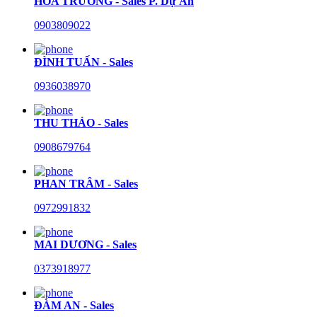
HÒA TRƯỜNG - Sales P. Dự Án
0903809022
ĐÌNH TUẤN - Sales
0936038970
THU THẢO - Sales
0908679764
PHAN TRÂM - Sales
0972991832
MAI DƯƠNG - Sales
0373918977
ĐÀM AN - Sales