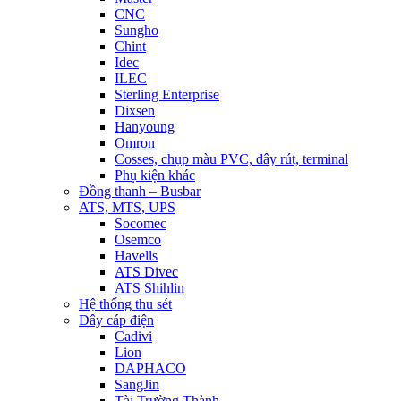
CNC
Sungho
Chint
Idec
ILEC
Sterling Enterprise
Dixsen
Hanyoung
Omron
Cosses, chụp màu PVC, dây rút, terminal
Phụ kiện khác
Đồng thanh – Busbar
ATS, MTS, UPS
Socomec
Osemco
Havells
ATS Divec
ATS Shihlin
Hệ thống thu sét
Dây cáp điện
Cadivi
Lion
DAPHACO
SangJin
Tài Trường Thành