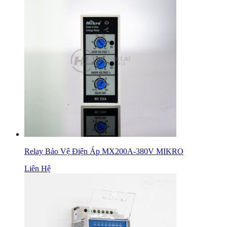
Relay Bảo Vệ Điện Áp MX200A-380V MIKRO
Liên Hệ