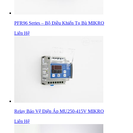
PFR96 Series – Bộ Điều Khiển Tụ Bù MIKRO
Liên Hệ
Relay Bảo Vệ Điện Áp MU250-415V MIKRO
Liên Hệ