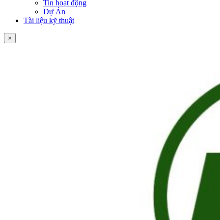
Tin hoạt động
Dự Án
Tài liệu kỹ thuật
×