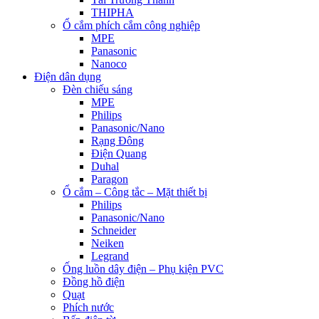
THIPHA
Ổ cắm phích cắm công nghiệp
MPE
Panasonic
Nanoco
Điện dân dụng
Đèn chiếu sáng
MPE
Philips
Panasonic/Nano
Rạng Đông
Điện Quang
Duhal
Paragon
Ổ cắm – Công tắc – Mặt thiết bị
Philips
Panasonic/Nano
Schneider
Neiken
Legrand
Ống luồn dây điện – Phụ kiện PVC
Đồng hồ điện
Quạt
Phích nước