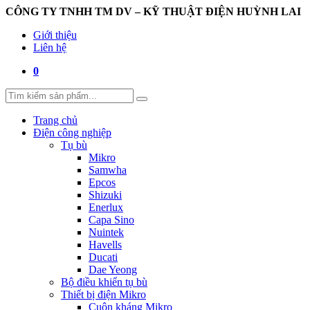
CÔNG TY TNHH TM DV – KỸ THUẬT ĐIỆN HUỲNH LAI
Giới thiệu
Liên hệ
0
Trang chủ
Điện công nghiệp
Tụ bù
Mikro
Samwha
Epcos
Shizuki
Enerlux
Capa Sino
Nuintek
Havells
Ducati
Dae Yeong
Bộ điều khiển tụ bù
Thiết bị điện Mikro
Cuộn kháng Mikro