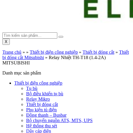
X
Trang chủ
»
»
Thiết bị điện công nghiệp
»
Thiết bị đóng cắt
»
Thiết
bị đóng cắt Mitsubishi
»
Relay Nhiệt TH-T18 (1.4-2A)
MITSUBISHI
Danh mục sản phẩm
Thiết bị điện công nghiệp
Tụ bù
Bộ điều khiển tụ bù
Relay Mikro
Thiết bị đóng cắt
Phụ kiện tủ điện
Đồng thanh – Busbar
Bộ chuyển nguồn ATS, MTS, UPS
Hệ thống thu sét
Dây cáp điện