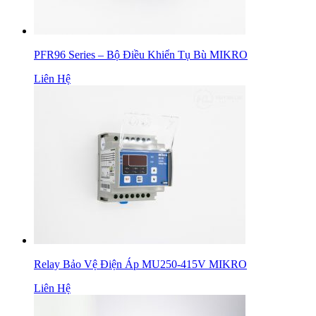
PFR96 Series – Bộ Điều Khiển Tụ Bù MIKRO
Liên Hệ
Relay Bảo Vệ Điện Áp MU250-415V MIKRO
Liên Hệ