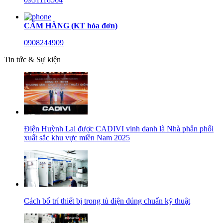
CẨM HẰNG (KT hóa đơn)
0908244909
Tin tức & Sự kiện
Điện Huỳnh Lai được CADIVI vinh danh là Nhà phân phối
xuất sắc khu vực miền Nam 2025
Cách bố trí thiết bị trong tủ điện đúng chuẩn kỹ thuật