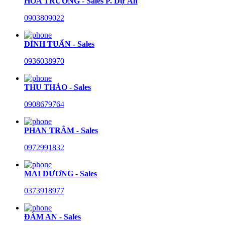
HÒA TRƯỜNG - Sales P. Dự Án
0903809022
ĐÌNH TUẤN - Sales
0936038970
THU THẢO - Sales
0908679764
PHAN TRÂM - Sales
0972991832
MAI DƯƠNG - Sales
0373918977
ĐÀM AN - Sales