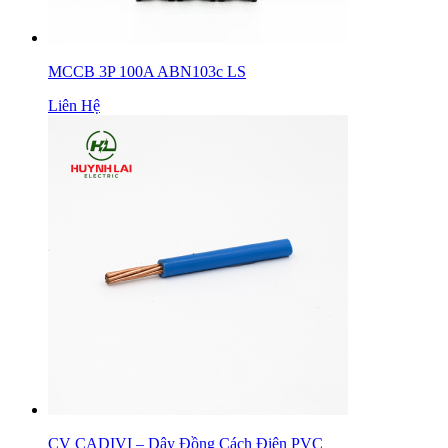
MCCB 3P 100A ABN103c LS
Liên Hệ
CV CADIVI – Dây Đồng Cách Điện PVC