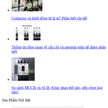
Contactor và khởi động từ là gì? Phân biệt chi tiết
Thông tin tổng quan về cầu chì và aptomat giúp dễ dàng phân
biệt
So sánh MCCB và ACB: Khác nhau thế nào, nên chọn loại
nào?
Sản Phẩm Nổi Bật