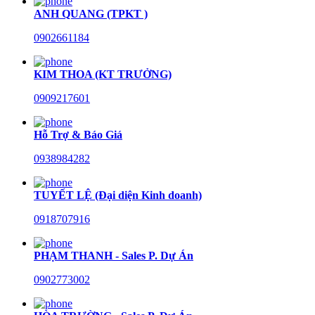
ANH QUANG (TPKT )
0902661184
KIM THOA (KT TRƯỞNG)
0909217601
Hỗ Trợ & Báo Giá
0938984282
TUYẾT LỆ (Đại diện Kinh doanh)
0918707916
PHẠM THANH - Sales P. Dự Án
0902773002