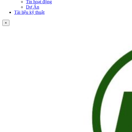
Tin hoạt động
Dự Án
Tài liệu kỹ thuật
×