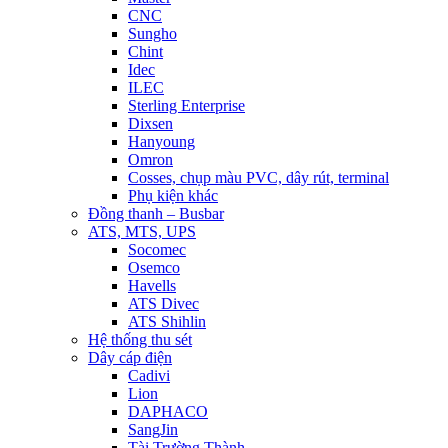
CNC
Sungho
Chint
Idec
ILEC
Sterling Enterprise
Dixsen
Hanyoung
Omron
Cosses, chụp màu PVC, dây rút, terminal
Phụ kiện khác
Đồng thanh – Busbar
ATS, MTS, UPS
Socomec
Osemco
Havells
ATS Divec
ATS Shihlin
Hệ thống thu sét
Dây cáp điện
Cadivi
Lion
DAPHACO
SangJin
Tài Trường Thành