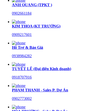
ANH QUANG (TPKT )
0902661184
KIM THOA (KT TRƯỞNG)
0909217601
Hỗ Trợ & Báo Giá
0938984282
TUYẾT LỆ (Đại diện Kinh doanh)
0918707916
PHẠM THANH - Sales P. Dự Án
0902773002