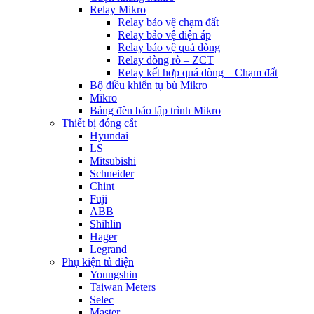
Relay Mikro
Relay bảo vệ chạm đất
Relay bảo vệ điện áp
Relay bảo vệ quá dòng
Relay dòng rò – ZCT
Relay kết hợp quá dòng – Chạm đất
Bộ điều khiển tụ bù Mikro
Mikro
Bảng đèn báo lập trình Mikro
Thiết bị đóng cắt
Hyundai
LS
Mitsubishi
Schneider
Chint
Fuji
ABB
Shihlin
Hager
Legrand
Phụ kiện tủ điện
Youngshin
Taiwan Meters
Selec
Master