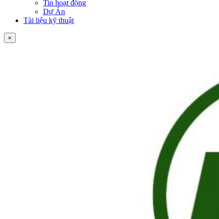
Tin hoạt động
Dự Án
Tài liệu kỹ thuật
×