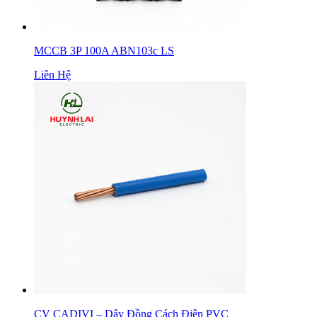
MCCB 3P 100A ABN103c LS
Liên Hệ
CV CADIVI – Dây Đồng Cách Điện PVC