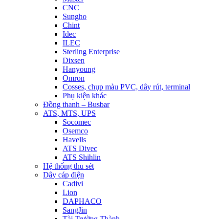
CNC
Sungho
Chint
Idec
ILEC
Sterling Enterprise
Dixsen
Hanyoung
Omron
Cosses, chụp màu PVC, dây rút, terminal
Phụ kiện khác
Đồng thanh – Busbar
ATS, MTS, UPS
Socomec
Osemco
Havells
ATS Divec
ATS Shihlin
Hệ thống thu sét
Dây cáp điện
Cadivi
Lion
DAPHACO
SangJin
Tài Trường Thành