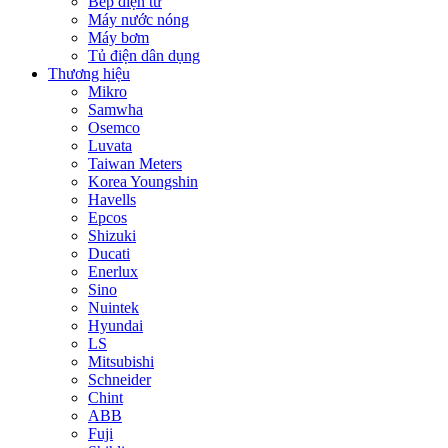
Bếp điện từ
Máy nước nóng
Máy bơm
Tủ điện dân dụng
Thương hiệu
Mikro
Samwha
Osemco
Luvata
Taiwan Meters
Korea Youngshin
Havells
Epcos
Shizuki
Ducati
Enerlux
Sino
Nuintek
Hyundai
LS
Mitsubishi
Schneider
Chint
ABB
Fuji