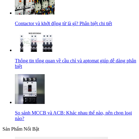
Contactor và khởi động từ là gì? Phân biệt chi tiết
Thông tin tổng quan về cầu chì và aptomat giúp dễ dàng phân
biệt
So sánh MCCB và ACB: Khác nhau thế nào, nên chọn loại
nào?
Sản Phẩm Nổi Bật