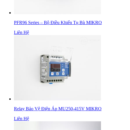
PFR96 Series – Bộ Điều Khiển Tụ Bù MIKRO
Liên Hệ
Relay Bảo Vệ Điện Áp MU250-415V MIKRO
Liên Hệ