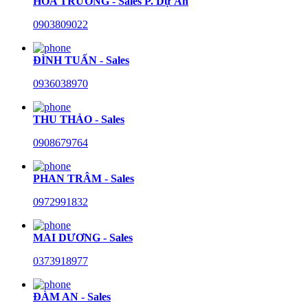
HÒA TRƯỜNG - Sales P. Dự Án
0903809022
ĐÌNH TUẤN - Sales
0936038970
THU THẢO - Sales
0908679764
PHAN TRÂM - Sales
0972991832
MAI DƯƠNG - Sales
0373918977
ĐÀM AN - Sales