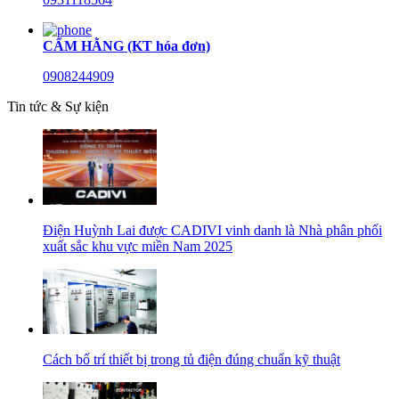
CẨM HẰNG (KT hóa đơn)
0908244909
Tin tức & Sự kiện
Điện Huỳnh Lai được CADIVI vinh danh là Nhà phân phối
xuất sắc khu vực miền Nam 2025
Cách bố trí thiết bị trong tủ điện đúng chuẩn kỹ thuật