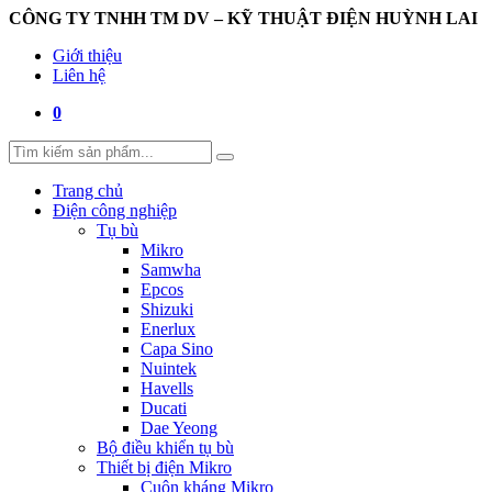
CÔNG TY TNHH TM DV – KỸ THUẬT ĐIỆN HUỲNH LAI
Giới thiệu
Liên hệ
0
Trang chủ
Điện công nghiệp
Tụ bù
Mikro
Samwha
Epcos
Shizuki
Enerlux
Capa Sino
Nuintek
Havells
Ducati
Dae Yeong
Bộ điều khiển tụ bù
Thiết bị điện Mikro
Cuộn kháng Mikro