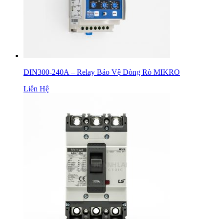
DIN300-240A – Relay Bảo Vệ Dòng Rò MIKRO
Liên Hệ