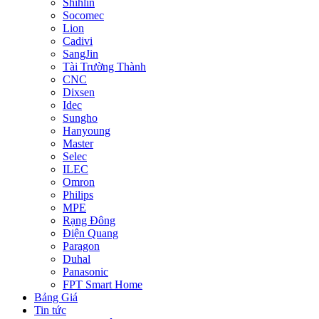
Shihlin
Socomec
Lion
Cadivi
SangJin
Tài Trường Thành
CNC
Dixsen
Idec
Sungho
Hanyoung
Master
Selec
ILEC
Omron
Philips
MPE
Rạng Đông
Điện Quang
Paragon
Duhal
Panasonic
FPT Smart Home
Bảng Giá
Tin tức