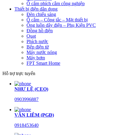
Ổ cắm phích cắm công nghiệp
Thiết bị điện dân dụng
Đèn chiếu sáng
Ổ cắm – Công tắc – Mặt thiết bị
Ống luồn dây điện – Phụ Kiện PVC
Đồng hồ điện
Quạt
Phích nước
Bếp điện từ
Máy nước nóng
Máy bơm
FPT Smart Home
Hỗ trợ trực tuyến
NHƯ LỆ (CEO)
0903996887
VĂN LIÊM (PGĐ)
0918453640