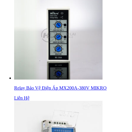
Relay Bảo Vệ Điện Áp MX200A-380V MIKRO
Liên Hệ