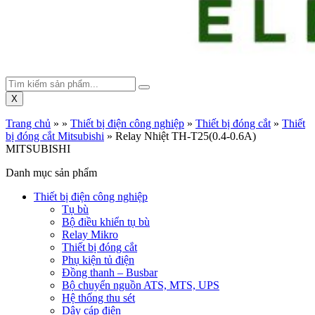
X
Trang chủ
»
»
Thiết bị điện công nghiệp
»
Thiết bị đóng cắt
»
Thiết
bị đóng cắt Mitsubishi
»
Relay Nhiệt TH-T25(0.4-0.6A)
MITSUBISHI
Danh mục sản phẩm
Thiết bị điện công nghiệp
Tụ bù
Bộ điều khiển tụ bù
Relay Mikro
Thiết bị đóng cắt
Phụ kiện tủ điện
Đồng thanh – Busbar
Bộ chuyển nguồn ATS, MTS, UPS
Hệ thống thu sét
Dây cáp điện