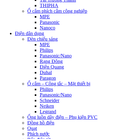
THIPHA
Ổ cắm phích cắm công nghiệp
MPE
Panasonic
Nanoco
Điện dân dụng
Đèn chiếu sáng
MPE
Philips
Panasonic/Nano
Rạng Đông
Điện Quang
Duhal
Paragon
Ổ cắm – Công tắc – Mặt thiết bị
Philips
Panasonic/Nano
Schneider
Neiken
Legrand
Ống luồn dây điện – Phụ kiện PVC
Đồng hồ điện
Quạt
Phích nước