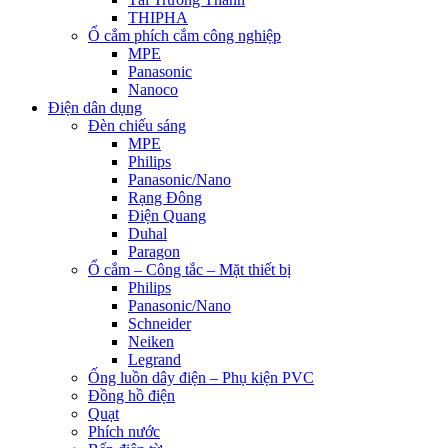
THIPHA
Ổ cắm phích cắm công nghiệp
MPE
Panasonic
Nanoco
Điện dân dụng
Đèn chiếu sáng
MPE
Philips
Panasonic/Nano
Rạng Đông
Điện Quang
Duhal
Paragon
Ổ cắm – Công tắc – Mặt thiết bị
Philips
Panasonic/Nano
Schneider
Neiken
Legrand
Ống luồn dây điện – Phụ kiện PVC
Đồng hồ điện
Quạt
Phích nước