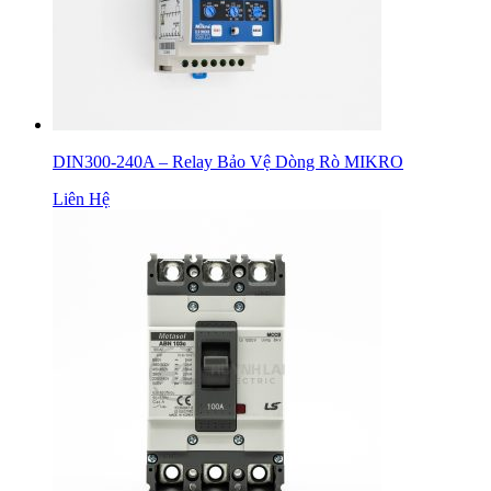
DIN300-240A – Relay Bảo Vệ Dòng Rò MIKRO
Liên Hệ