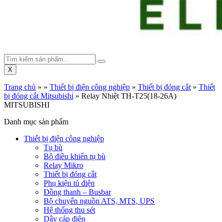
X
Trang chủ
»
»
Thiết bị điện công nghiệp
»
Thiết bị đóng cắt
»
Thiết
bị đóng cắt Mitsubishi
»
Relay Nhiệt TH-T25(18-26A)
MITSUBISHI
Danh mục sản phẩm
Thiết bị điện công nghiệp
Tụ bù
Bộ điều khiển tụ bù
Relay Mikro
Thiết bị đóng cắt
Phụ kiện tủ điện
Đồng thanh – Busbar
Bộ chuyển nguồn ATS, MTS, UPS
Hệ thống thu sét
Dây cáp điện