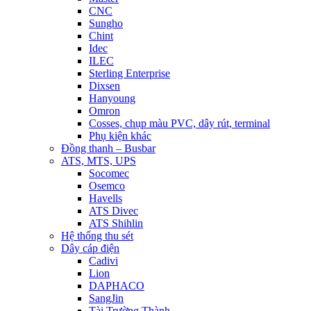
CNC
Sungho
Chint
Idec
ILEC
Sterling Enterprise
Dixsen
Hanyoung
Omron
Cosses, chụp màu PVC, dây rút, terminal
Phụ kiện khác
Đồng thanh – Busbar
ATS, MTS, UPS
Socomec
Osemco
Havells
ATS Divec
ATS Shihlin
Hệ thống thu sét
Dây cáp điện
Cadivi
Lion
DAPHACO
SangJin
Tài Trường Thành