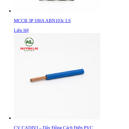
MCCB 3P 100A ABN103c LS
Liên Hệ
CV CADIVI – Dây Đồng Cách Điện PVC