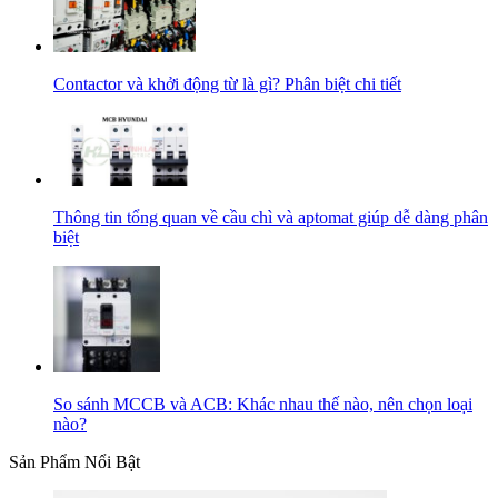
Contactor và khởi động từ là gì? Phân biệt chi tiết
Thông tin tổng quan về cầu chì và aptomat giúp dễ dàng phân
biệt
So sánh MCCB và ACB: Khác nhau thế nào, nên chọn loại
nào?
Sản Phẩm Nổi Bật