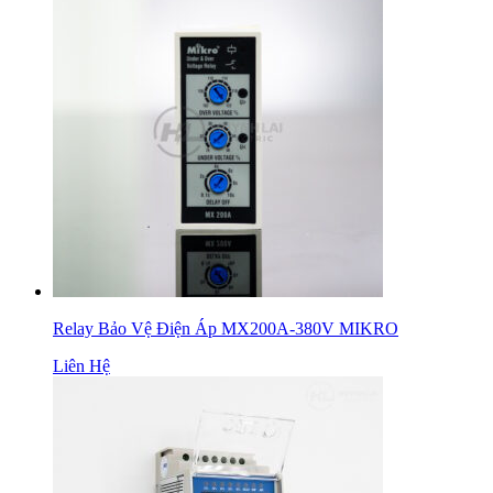
Relay Bảo Vệ Điện Áp MX200A-380V MIKRO
Liên Hệ