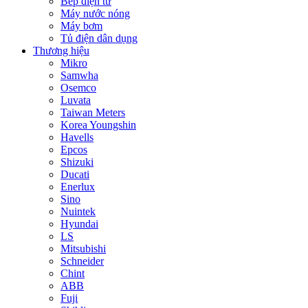
Bếp điện từ
Máy nước nóng
Máy bơm
Tủ điện dân dụng
Thương hiệu
Mikro
Samwha
Osemco
Luvata
Taiwan Meters
Korea Youngshin
Havells
Epcos
Shizuki
Ducati
Enerlux
Sino
Nuintek
Hyundai
LS
Mitsubishi
Schneider
Chint
ABB
Fuji