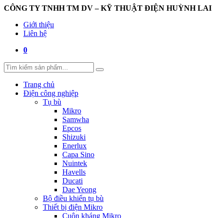
CÔNG TY TNHH TM DV – KỸ THUẬT ĐIỆN HUỲNH LAI
Giới thiệu
Liên hệ
0
Trang chủ
Điện công nghiệp
Tụ bù
Mikro
Samwha
Epcos
Shizuki
Enerlux
Capa Sino
Nuintek
Havells
Ducati
Dae Yeong
Bộ điều khiển tụ bù
Thiết bị điện Mikro
Cuộn kháng Mikro