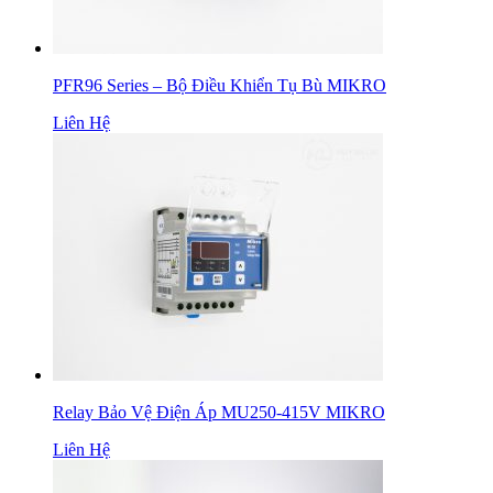
PFR96 Series – Bộ Điều Khiển Tụ Bù MIKRO
Liên Hệ
Relay Bảo Vệ Điện Áp MU250-415V MIKRO
Liên Hệ