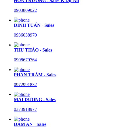
HÒA TRƯỜNG - Sales P. Dự Án
0903809022
ĐÌNH TUẤN - Sales
0936038970
THU THẢO - Sales
0908679764
PHAN TRÂM - Sales
0972991832
MAI DƯƠNG - Sales
0373918977
ĐÀM AN - Sales