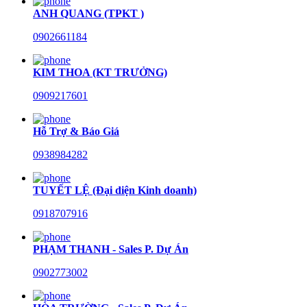
ANH QUANG (TPKT )
0902661184
KIM THOA (KT TRƯỞNG)
0909217601
Hỗ Trợ & Báo Giá
0938984282
TUYẾT LỆ (Đại diện Kinh doanh)
0918707916
PHẠM THANH - Sales P. Dự Án
0902773002