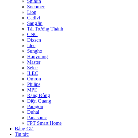
Shihlin
Socomec
Lion
Cadivi
SangJin
Tài Trường Thành
CNC
Dixsen
Idec
Sungho
Hanyoung
Master
Selec
ILEC
Omron
Philips
MPE
Rạng Đông
Điện Quang
Paragon
Duhal
Panasonic
FPT Smart Home
Bảng Giá
Tin tức