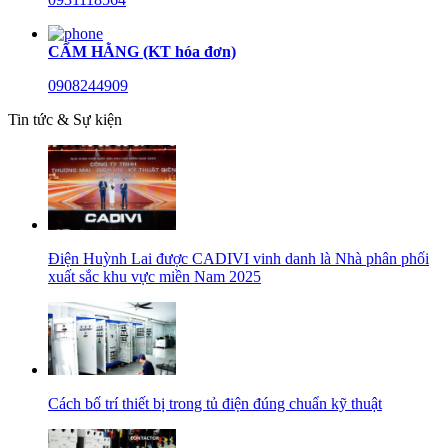
CẨM HẰNG (KT hóa đơn)
0908244909
Tin tức & Sự kiện
Điện Huỳnh Lai được CADIVI vinh danh là Nhà phân phối
xuất sắc khu vực miền Nam 2025
Cách bố trí thiết bị trong tủ điện đúng chuẩn kỹ thuật