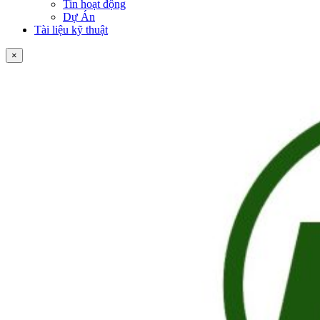
Tin hoạt động
Dự Án
Tài liệu kỹ thuật
×