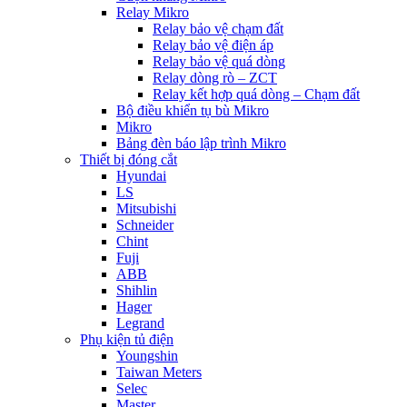
Relay Mikro
Relay bảo vệ chạm đất
Relay bảo vệ điện áp
Relay bảo vệ quá dòng
Relay dòng rò – ZCT
Relay kết hợp quá dòng – Chạm đất
Bộ điều khiển tụ bù Mikro
Mikro
Bảng đèn báo lập trình Mikro
Thiết bị đóng cắt
Hyundai
LS
Mitsubishi
Schneider
Chint
Fuji
ABB
Shihlin
Hager
Legrand
Phụ kiện tủ điện
Youngshin
Taiwan Meters
Selec
Master