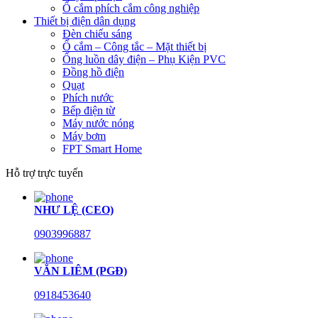
Ổ cắm phích cắm công nghiệp
Thiết bị điện dân dụng
Đèn chiếu sáng
Ổ cắm – Công tắc – Mặt thiết bị
Ống luồn dây điện – Phụ Kiện PVC
Đồng hồ điện
Quạt
Phích nước
Bếp điện từ
Máy nước nóng
Máy bơm
FPT Smart Home
Hỗ trợ trực tuyến
NHƯ LỆ (CEO)
0903996887
VĂN LIÊM (PGĐ)
0918453640