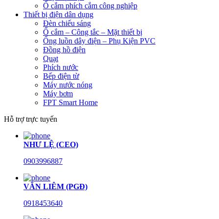
Ổ cắm phích cắm công nghiệp
Thiết bị điện dân dụng
Đèn chiếu sáng
Ổ cắm – Công tắc – Mặt thiết bị
Ống luồn dây điện – Phụ Kiện PVC
Đồng hồ điện
Quạt
Phích nước
Bếp điện từ
Máy nước nóng
Máy bơm
FPT Smart Home
Hỗ trợ trực tuyến
NHƯ LỆ (CEO)
0903996887
VĂN LIÊM (PGĐ)
0918453640