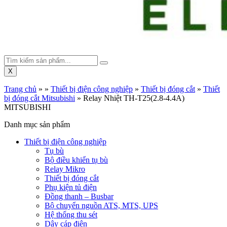
X
Trang chủ
»
»
Thiết bị điện công nghiệp
»
Thiết bị đóng cắt
»
Thiết
bị đóng cắt Mitsubishi
»
Relay Nhiệt TH-T25(2.8-4.4A)
MITSUBISHI
Danh mục sản phẩm
Thiết bị điện công nghiệp
Tụ bù
Bộ điều khiển tụ bù
Relay Mikro
Thiết bị đóng cắt
Phụ kiện tủ điện
Đồng thanh – Busbar
Bộ chuyển nguồn ATS, MTS, UPS
Hệ thống thu sét
Dây cáp điện