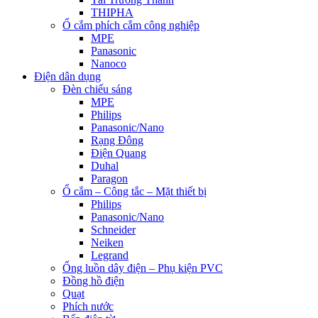
THIPHA
Ổ cắm phích cắm công nghiệp
MPE
Panasonic
Nanoco
Điện dân dụng
Đèn chiếu sáng
MPE
Philips
Panasonic/Nano
Rạng Đông
Điện Quang
Duhal
Paragon
Ổ cắm – Công tắc – Mặt thiết bị
Philips
Panasonic/Nano
Schneider
Neiken
Legrand
Ống luồn dây điện – Phụ kiện PVC
Đồng hồ điện
Quạt
Phích nước