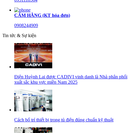
CẨM HẰNG (KT hóa đơn)
0908244909
Tin tức & Sự kiện
Điện Huỳnh Lai được CADIVI vinh danh là Nhà phân phối
xuất sắc khu vực miền Nam 2025
Cách bố trí thiết bị trong tủ điện đúng chuẩn kỹ thuật