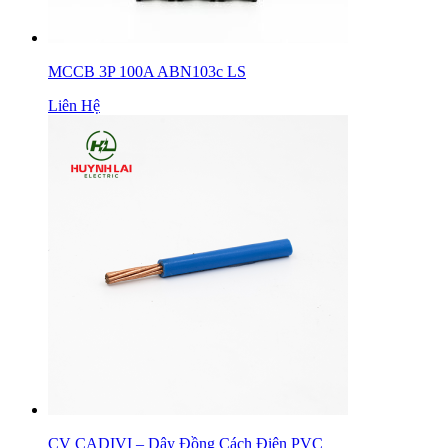
MCCB 3P 100A ABN103c LS
Liên Hệ
CV CADIVI – Dây Đồng Cách Điện PVC