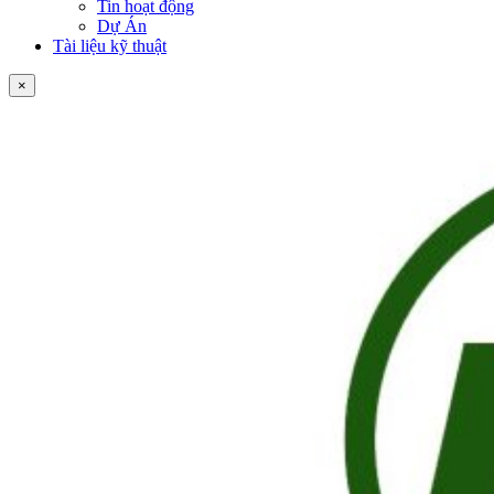
Tin hoạt động
Dự Án
Tài liệu kỹ thuật
×