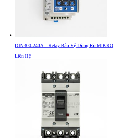
DIN300-240A – Relay Bảo Vệ Dòng Rò MIKRO
Liên Hệ