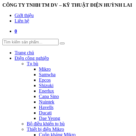
CÔNG TY TNHH TM DV – KỸ THUẬT ĐIỆN HUỲNH LAI
Giới thiệu
Liên hệ
0
Trang chủ
Điện công nghiệp
Tụ bù
Mikro
Samwha
Epcos
Shizuki
Enerlux
Capa Sino
Nuintek
Havells
Ducati
Dae Yeong
Bộ điều khiển tụ bù
Thiết bị điện Mikro
Cuộn kháng Mikro