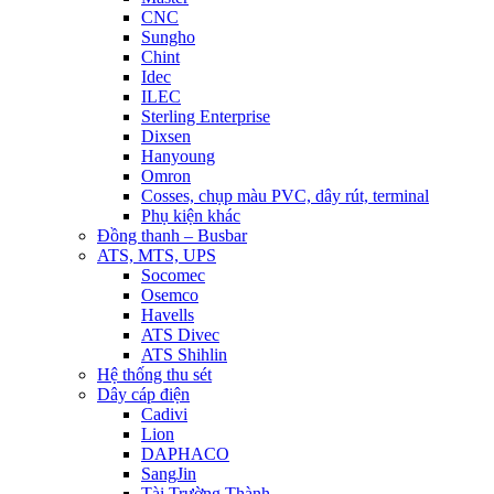
CNC
Sungho
Chint
Idec
ILEC
Sterling Enterprise
Dixsen
Hanyoung
Omron
Cosses, chụp màu PVC, dây rút, terminal
Phụ kiện khác
Đồng thanh – Busbar
ATS, MTS, UPS
Socomec
Osemco
Havells
ATS Divec
ATS Shihlin
Hệ thống thu sét
Dây cáp điện
Cadivi
Lion
DAPHACO
SangJin
Tài Trường Thành