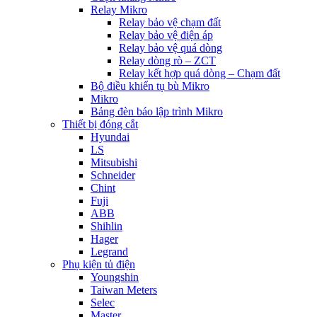
Relay Mikro
Relay bảo vệ chạm đất
Relay bảo vệ điện áp
Relay bảo vệ quá dòng
Relay dòng rò – ZCT
Relay kết hợp quá dòng – Chạm đất
Bộ điều khiển tụ bù Mikro
Mikro
Bảng đèn báo lập trình Mikro
Thiết bị đóng cắt
Hyundai
LS
Mitsubishi
Schneider
Chint
Fuji
ABB
Shihlin
Hager
Legrand
Phụ kiện tủ điện
Youngshin
Taiwan Meters
Selec
Master