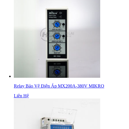
Relay Bảo Vệ Điện Áp MX200A-380V MIKRO
Liên Hệ