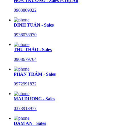
HÒA TRƯỜNG - Sales P. Dự Án
0903809022
ĐÌNH TUẤN - Sales
0936038970
THU THẢO - Sales
0908679764
PHAN TRÂM - Sales
0972991832
MAI DƯƠNG - Sales
0373918977
ĐÀM AN - Sales