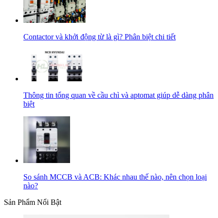
Contactor và khởi động từ là gì? Phân biệt chi tiết
Thông tin tổng quan về cầu chì và aptomat giúp dễ dàng phân
biệt
So sánh MCCB và ACB: Khác nhau thế nào, nên chọn loại
nào?
Sản Phẩm Nổi Bật