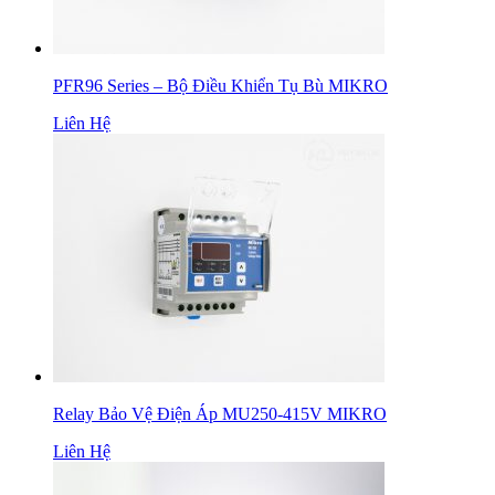
PFR96 Series – Bộ Điều Khiển Tụ Bù MIKRO
Liên Hệ
Relay Bảo Vệ Điện Áp MU250-415V MIKRO
Liên Hệ