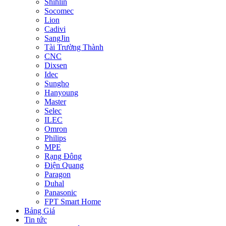
Shihlin
Socomec
Lion
Cadivi
SangJin
Tài Trường Thành
CNC
Dixsen
Idec
Sungho
Hanyoung
Master
Selec
ILEC
Omron
Philips
MPE
Rạng Đông
Điện Quang
Paragon
Duhal
Panasonic
FPT Smart Home
Bảng Giá
Tin tức