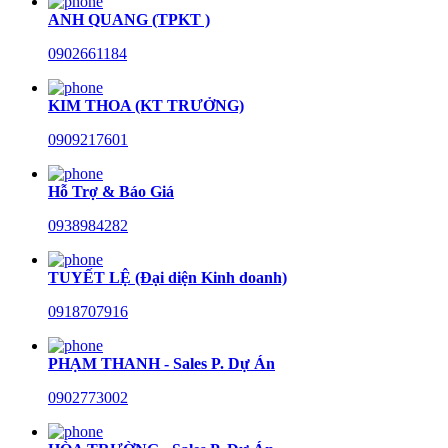
ANH QUANG (TPKT )
0902661184
KIM THOA (KT TRƯỞNG)
0909217601
Hỗ Trợ & Báo Giá
0938984282
TUYẾT LỆ (Đại diện Kinh doanh)
0918707916
PHẠM THANH - Sales P. Dự Án
0902773002