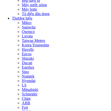
Bếp điện từ
Máy nước nóng
Máy bơm
Tủ điện dân dụng
Thương hiệu
Mikro
Samwha
Osemco
Luvata
Taiwan Meters
Korea Youngshin
Havells
Epcos
Shizuki
Ducati
Enerlux
Sino
Nuintek
Hyundai
LS
Mitsubishi
Schneider
Chint
ABB
Fuji