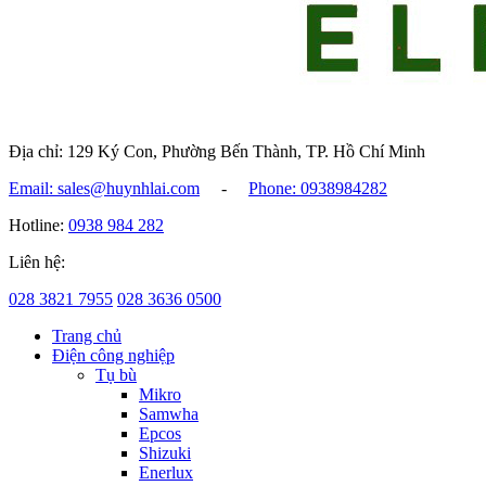
Địa chỉ: 129 Ký Con, Phường Bến Thành, TP. Hồ Chí Minh
Email: sales@huynhlai.com
-
Phone: 0938984282
Hotline:
0938 984 282
Liên hệ:
028 3821 7955
028 3636 0500
Trang chủ
Điện công nghiệp
Tụ bù
Mikro
Samwha
Epcos
Shizuki
Enerlux