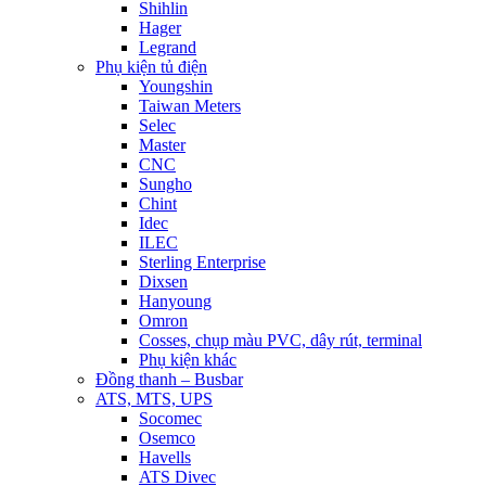
Shihlin
Hager
Legrand
Phụ kiện tủ điện
Youngshin
Taiwan Meters
Selec
Master
CNC
Sungho
Chint
Idec
ILEC
Sterling Enterprise
Dixsen
Hanyoung
Omron
Cosses, chụp màu PVC, dây rút, terminal
Phụ kiện khác
Đồng thanh – Busbar
ATS, MTS, UPS
Socomec
Osemco
Havells
ATS Divec