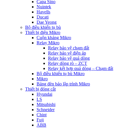
Capa Sino
Nuintek
Havells
Ducati
Dae Yeong
Bộ điều khiển tụ bù
Thiết bị điện Mikro
Cuộn kháng Mikro
Relay Mikro
Relay bảo vệ chạm đất
Relay bảo vệ điện áp
Relay bảo vệ quá dòng
Relay dòng rò – ZCT
Relay kết hợp quá dòng – Chạm đất
Bộ điều khiển tụ bù Mikro
Mikro
Bảng đèn báo lập trình Mikro
Thiết bị đóng cắt
Hyundai
LS
Mitsubishi
Schneider
Chint
Fuji
ABB