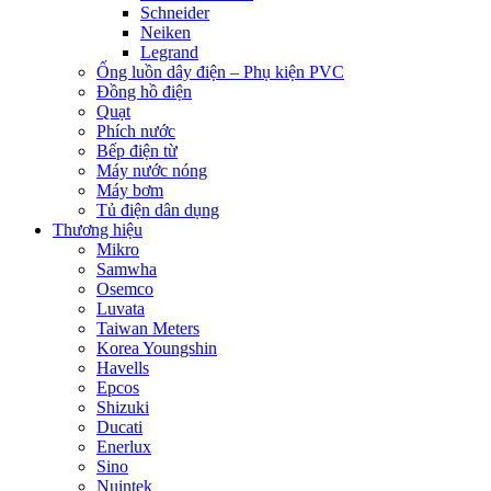
Schneider
Neiken
Legrand
Ống luồn dây điện – Phụ kiện PVC
Đồng hồ điện
Quạt
Phích nước
Bếp điện từ
Máy nước nóng
Máy bơm
Tủ điện dân dụng
Thương hiệu
Mikro
Samwha
Osemco
Luvata
Taiwan Meters
Korea Youngshin
Havells
Epcos
Shizuki
Ducati
Enerlux
Sino
Nuintek