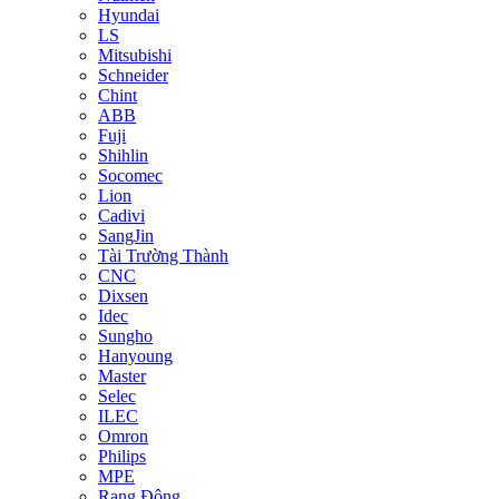
Hyundai
LS
Mitsubishi
Schneider
Chint
ABB
Fuji
Shihlin
Socomec
Lion
Cadivi
SangJin
Tài Trường Thành
CNC
Dixsen
Idec
Sungho
Hanyoung
Master
Selec
ILEC
Omron
Philips
MPE
Rạng Đông