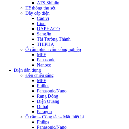
ATS Shihlin
Hệ thống thu sét
Dây cáp điện
Cadivi
Lion
DAPHACO
SangJin
Tài Trường Thành
THIPHA
Ổ cắm phích cắm công nghiệp
MPE
Panasonic
Nanoco
Điện dân dụng
Đèn chiếu sáng
MPE
Philips
Panasonic/Nano
Rạng Đông
Điện Quang
Duhal
Paragon
Ổ cắm – Công tắc – Mặt thiết bị
Philips
Panasonic/Nano