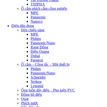
THIPHA
Ổ cắm phích cắm công nghiệp
MPE
Panasonic
Nanoco
Điện dân dụng
Đèn chiếu sáng
MPE
Philips
Panasonic/Nano
Rạng Đông
Điện Quang
Duhal
Paragon
Ổ cắm – Công tắc – Mặt thiết bị
Philips
Panasonic/Nano
Schneider
Neiken
Legrand
Ống luồn dây điện – Phụ kiện PVC
Đồng hồ điện
Quạt
Phích nước