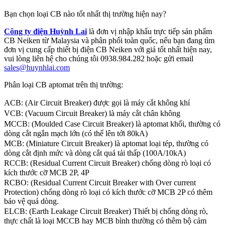
Bạn chọn loại CB nào tốt nhất thị trường hiện nay?
Công ty điện Huỳnh Lai
là đơn vị nhập khẩu trực tiếp sản phẩm
CB Neiken từ Malaysia và phân phối toàn quốc, nếu bạn đang tìm
đơn vị cung cấp thiết bị điện CB Neiken với giá tốt nhất hiện nay,
vui lòng liên hệ cho chúng tôi 0938.984.282 hoặc gửi email
sales@huynhlai.com
Phân loại CB aptomat trên thị trường:
ACB: (Air Circuit Breaker) được gọi là máy cắt không khí
VCB: (Vacuum Circuit Breaker) là máy cắt chân không
MCCB: (Moulded Case Circuit Breaker) là aptomat khối, thường có
dòng cắt ngắn mạch lớn (có thể lên tới 80kA)
MCB: (Miniature Circuit Breaker) là aptomat loại tép, thường có
dòng cắt định mức và dòng cắt quá tải thấp (100A/10kA)
RCCB: (Residual Current Circuit Breaker) chống dòng rò loại có
kích thước cỡ MCB 2P, 4P
RCBO: (Residual Current Circuit Breaker with Over current
Protection) chống dòng rò loại có kích thước cỡ MCB 2P có thêm
bảo vệ quá dòng.
ELCB: (Earth Leakage Circuit Breaker) Thiết bị chống dòng rò,
thực chất là loại MCCB hay MCB bình thường có thêm bộ cảm