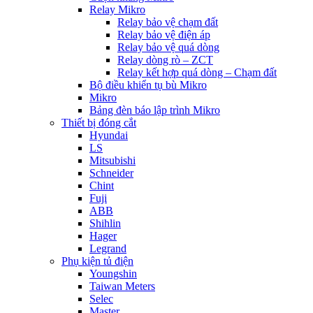
Relay Mikro
Relay bảo vệ chạm đất
Relay bảo vệ điện áp
Relay bảo vệ quá dòng
Relay dòng rò – ZCT
Relay kết hợp quá dòng – Chạm đất
Bộ điều khiển tụ bù Mikro
Mikro
Bảng đèn báo lập trình Mikro
Thiết bị đóng cắt
Hyundai
LS
Mitsubishi
Schneider
Chint
Fuji
ABB
Shihlin
Hager
Legrand
Phụ kiện tủ điện
Youngshin
Taiwan Meters
Selec
Master