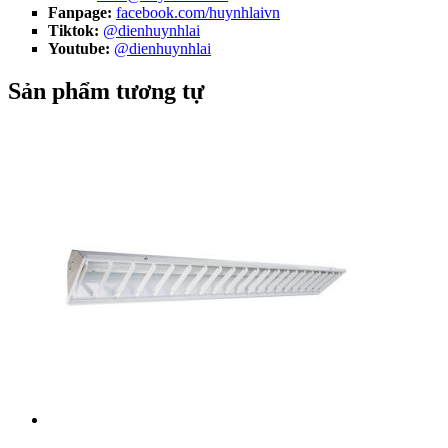
Fanpage:
facebook.com/huynhlaivn
Tiktok:
@dienhuynhlai
Youtube:
@dienhuynhlai
Sản phẩm tương tự