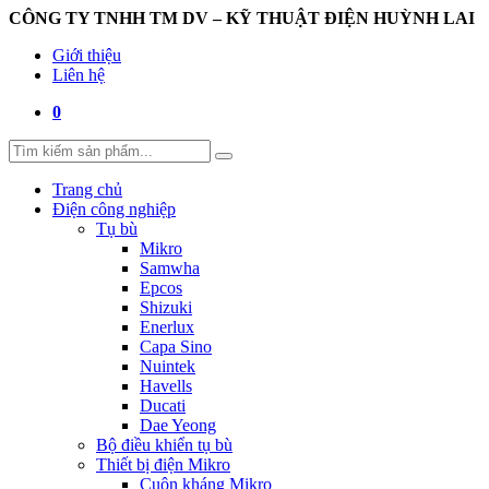
CÔNG TY TNHH TM DV – KỸ THUẬT ĐIỆN HUỲNH LAI
Giới thiệu
Liên hệ
0
Trang chủ
Điện công nghiệp
Tụ bù
Mikro
Samwha
Epcos
Shizuki
Enerlux
Capa Sino
Nuintek
Havells
Ducati
Dae Yeong
Bộ điều khiển tụ bù
Thiết bị điện Mikro
Cuộn kháng Mikro