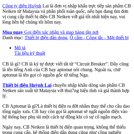
Công ty điện Huỳnh
Lai là đơn vị nhập khẩu trực tiếp sản phẩm CB
Neiken từ Malaysia và phân phối toàn quốc, nếu bạn đang tìm đơn
vị cung cấp thiết bị điện CB Neiken với giá tốt nhất hiện nay, vui
lòng liên hệ chúng tôi hôm nay.
Mua ngay
Gọi điện xác nhận và giao hàng tận nơi
Danh mục:
Thiết bị điện dân dụng
,
Ổ cắm - Công tắc - Mặt thiết bị
Mô tả
Tài liệu kỹ thuật
CB là gì? CB là ký tự được viết tắt từ “Circuit Breaker”. Đây cũng
là tên tiếng Anh của CB hay aptomat nói chung. Ngoài ra, chữ
aptomat là tên gọi có nguồn gốc từ tiếng Nga.
Thiết bị điện Huỳnh Lai
chuyên nhập khẩu dòng sản phẩm CB
Neiken sản xuất từ Malaysia với thui7ng hiệu tính và giá thành hợp
lý.
CB Aptomat là gì?Là thiết bị điện ra đời nhằm thay thế cho cầu dao
tổng ngày xưa. CB hay còn gọi là aptomat sẽ ngắt nguồn điện vào
hệ thống hay phụ tải một cách tự động khi có sự cố ngắn mạch.
Ngày nay, CB Neiken là thiết bị điện quan trọng, không thể thiếu
trong cung cấp, hệ thống điện dân dụng cũng như công nghiệp