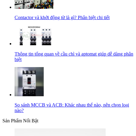
Contactor và khởi động từ là gì? Phân biệt chi tiết
Thông tin tổng quan về cầu chì và aptomat giúp dễ dàng phân
biệt
So sánh MCCB và ACB: Khác nhau thế nào, nên chọn loại
nào?
Sản Phẩm Nổi Bật