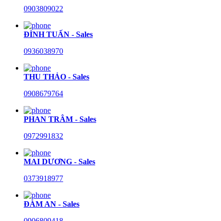
0903809022
ĐÌNH TUẤN - Sales
0936038970
THU THẢO - Sales
0908679764
PHAN TRÂM - Sales
0972991832
MAI DƯƠNG - Sales
0373918977
ĐÀM AN - Sales
0906809418