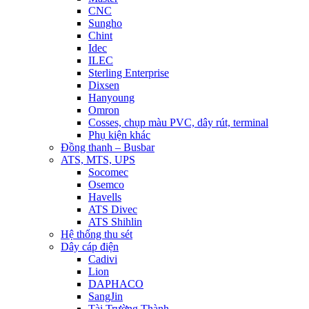
CNC
Sungho
Chint
Idec
ILEC
Sterling Enterprise
Dixsen
Hanyoung
Omron
Cosses, chụp màu PVC, dây rút, terminal
Phụ kiện khác
Đồng thanh – Busbar
ATS, MTS, UPS
Socomec
Osemco
Havells
ATS Divec
ATS Shihlin
Hệ thống thu sét
Dây cáp điện
Cadivi
Lion
DAPHACO
SangJin
Tài Trường Thành