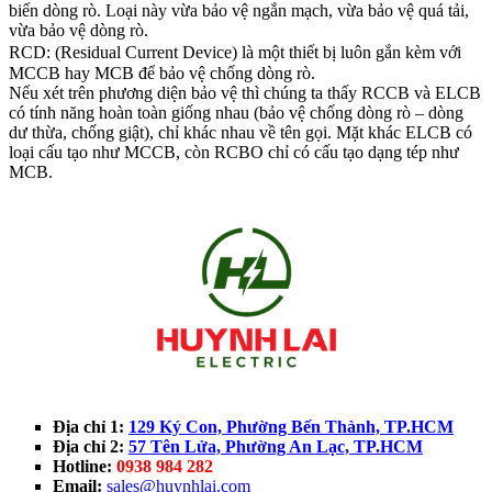
biến dòng rò. Loại này vừa bảo vệ ngắn mạch, vừa bảo vệ quá tải,
vừa bảo vệ dòng rò.
RCD: (Residual Current Device) là một thiết bị luôn gắn kèm với
MCCB hay MCB để bảo vệ chống dòng rò.
Nếu xét trên phương diện bảo vệ thì chúng ta thấy RCCB và ELCB
có tính năng hoàn toàn giống nhau (bảo vệ chống dòng rò – dòng
dư thừa, chống giật), chỉ khác nhau về tên gọi. Mặt khác ELCB có
loại cấu tạo như MCCB, còn RCBO chỉ có cấu tạo dạng tép như
MCB.
Địa chỉ 1:
129 Ký Con, Phường Bến Thành, TP.HCM
Địa chỉ 2:
57 Tên Lửa, Phường An Lạc, TP.HCM
Hotline:
0938 984 282
Email:
sales@huynhlai.com