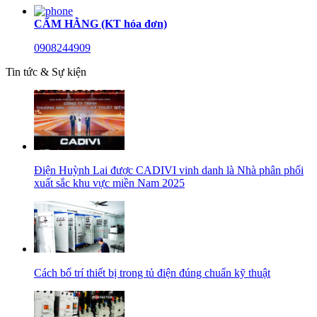
CẨM HẰNG (KT hóa đơn)
0908244909
Tin tức & Sự kiện
Điện Huỳnh Lai được CADIVI vinh danh là Nhà phân phối
xuất sắc khu vực miền Nam 2025
Cách bố trí thiết bị trong tủ điện đúng chuẩn kỹ thuật