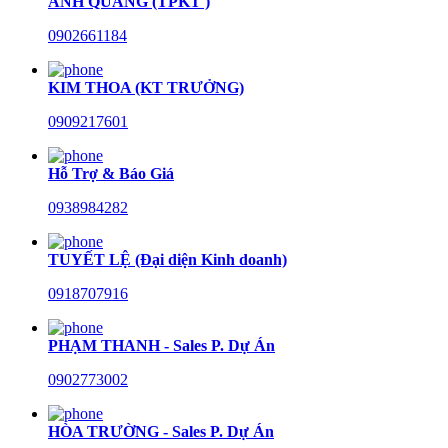
ANH QUANG (TPKT )
0902661184
KIM THOA (KT TRƯỞNG)
0909217601
Hỗ Trợ & Báo Giá
0938984282
TUYẾT LỆ (Đại diện Kinh doanh)
0918707916
PHẠM THANH - Sales P. Dự Án
0902773002
HÒA TRƯỜNG - Sales P. Dự Án