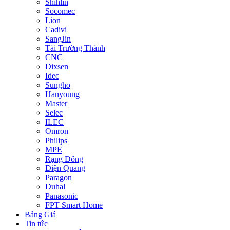
Shihlin
Socomec
Lion
Cadivi
SangJin
Tài Trường Thành
CNC
Dixsen
Idec
Sungho
Hanyoung
Master
Selec
ILEC
Omron
Philips
MPE
Rạng Đông
Điện Quang
Paragon
Duhal
Panasonic
FPT Smart Home
Bảng Giá
Tin tức