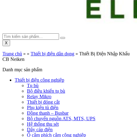
X
Trang chủ
»
»
Thiết bị điện dân dụng
»
Thiết Bị Điện Nhập Khẩu
CB Neiken
Danh mục sản phẩm
Thiết bị điện công nghiệp
Tụ bù
Bộ điều khiển tụ bù
Relay Mikro
Thiết bị đóng cắt
Phụ kiện tủ điện
Đồng thanh – Busbar
Bộ chuyển nguồn ATS, MTS, UPS
Hệ thống thu sét
Dây cáp điện
Ổ cắm phích cắm công nghiệp