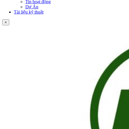
Tin hoạt động
Dự Án
Tài liệu kỹ thuật
×