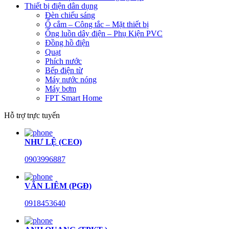
Thiết bị điện dân dụng
Đèn chiếu sáng
Ổ cắm – Công tắc – Mặt thiết bị
Ống luồn dây điện – Phụ Kiện PVC
Đồng hồ điện
Quạt
Phích nước
Bếp điện từ
Máy nước nóng
Máy bơm
FPT Smart Home
Hỗ trợ trực tuyến
NHƯ LỆ (CEO)
0903996887
VĂN LIÊM (PGĐ)
0918453640