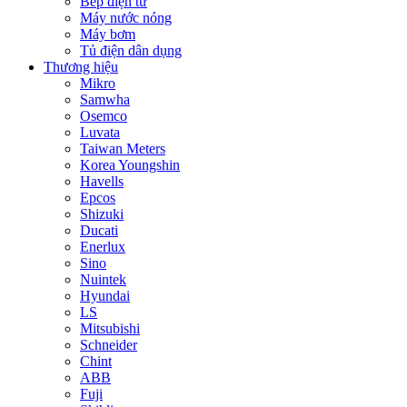
Bếp điện từ
Máy nước nóng
Máy bơm
Tủ điện dân dụng
Thương hiệu
Mikro
Samwha
Osemco
Luvata
Taiwan Meters
Korea Youngshin
Havells
Epcos
Shizuki
Ducati
Enerlux
Sino
Nuintek
Hyundai
LS
Mitsubishi
Schneider
Chint
ABB
Fuji