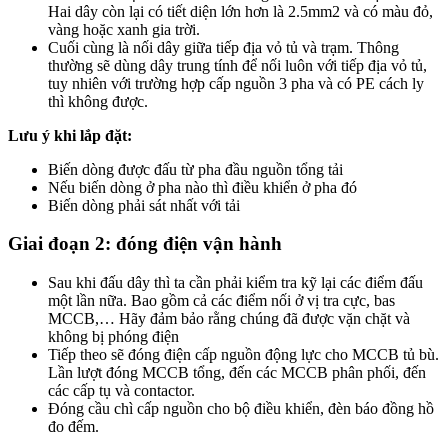
Hai dây còn lại có tiết diện lớn hơn là 2.5mm2 và có màu đỏ,
vàng hoặc xanh gia trời.
Cuối cùng là nối dây giữa tiếp địa vỏ tủ và trạm. Thông
thường sẽ dùng dây trung tính để nối luôn với tiếp địa vỏ tủ,
tuy nhiên với trường hợp cấp nguồn 3 pha và có PE cách ly
thì không được.
Lưu ý khi lắp đặt:
Biến dòng được đấu từ pha đầu nguồn tổng tải
Nếu biến dòng ở pha nào thì điều khiển ở pha đó
Biến dòng phải sát nhất với tải
Giai đoạn 2: đóng điện vận hành
Sau khi đấu dây thì ta cần phải kiểm tra kỹ lại các điểm đấu
một lần nữa. Bao gồm cả các điểm nối ở vị tra cực, bas
MCCB,… Hãy đảm bảo rằng chúng đã được vặn chặt và
không bị phóng điện
Tiếp theo sẽ đóng điện cấp nguồn động lực cho MCCB tủ bù.
Lần lượt đóng MCCB tổng, đến các MCCB phân phối, đến
các cấp tụ và contactor.
Đóng cầu chì cấp nguồn cho bộ điều khiển, đèn báo đồng hồ
đo đếm.