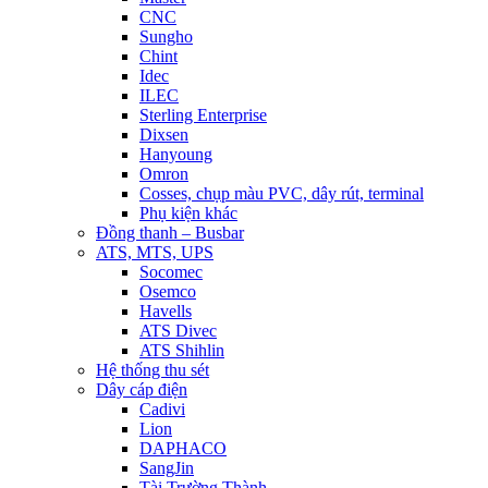
CNC
Sungho
Chint
Idec
ILEC
Sterling Enterprise
Dixsen
Hanyoung
Omron
Cosses, chụp màu PVC, dây rút, terminal
Phụ kiện khác
Đồng thanh – Busbar
ATS, MTS, UPS
Socomec
Osemco
Havells
ATS Divec
ATS Shihlin
Hệ thống thu sét
Dây cáp điện
Cadivi
Lion
DAPHACO
SangJin
Tài Trường Thành