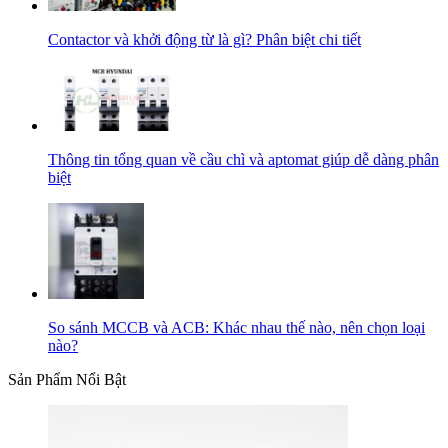
Contactor và khởi động từ là gì? Phân biệt chi tiết
Thông tin tổng quan về cầu chì và aptomat giúp dễ dàng phân
biệt
So sánh MCCB và ACB: Khác nhau thế nào, nên chọn loại
nào?
Sản Phẩm Nổi Bật