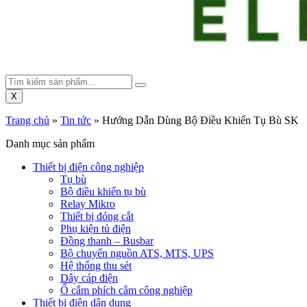
X
Trang chủ
»
Tin tức
»
Hướng Dẫn Dùng Bộ Điều Khiển Tụ Bù SK
Danh mục sản phẩm
Thiết bị điện công nghiệp
Tụ bù
Bộ điều khiển tụ bù
Relay Mikro
Thiết bị đóng cắt
Phụ kiện tủ điện
Đồng thanh – Busbar
Bộ chuyển nguồn ATS, MTS, UPS
Hệ thống thu sét
Dây cáp điện
Ổ cắm phích cắm công nghiệp
Thiết bị điện dân dụng