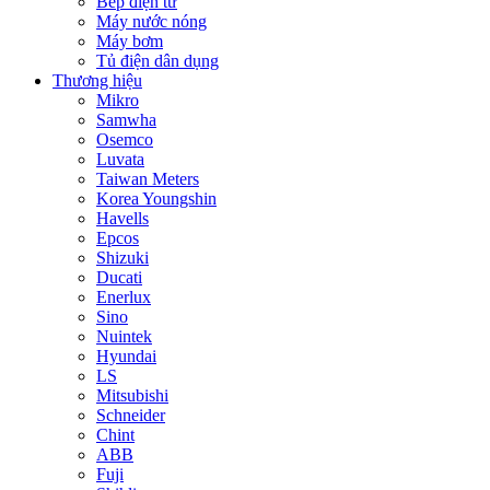
Bếp điện từ
Máy nước nóng
Máy bơm
Tủ điện dân dụng
Thương hiệu
Mikro
Samwha
Osemco
Luvata
Taiwan Meters
Korea Youngshin
Havells
Epcos
Shizuki
Ducati
Enerlux
Sino
Nuintek
Hyundai
LS
Mitsubishi
Schneider
Chint
ABB
Fuji