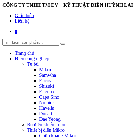
CÔNG TY TNHH TM DV – KỸ THUẬT ĐIỆN HUỲNH LAI
Giới thiệu
Liên hệ
0
Trang chủ
Điện công nghiệp
Tụ bù
Mikro
Samwha
Epcos
Shizuki
Enerlux
Capa Sino
Nuintek
Havells
Ducati
Dae Yeong
Bộ điều khiển tụ bù
Thiết bị điện Mikro
Cuộn kháng Mikro