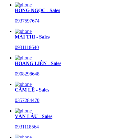
HỒNG NGỌC - Sales
0937597674
MAI THI - Sales
0931118640
HOÀNG LIÊN - Sales
0908298648
CẨM LỆ - Sales
0357284470
VĂN LÂU - Sales
0931118564