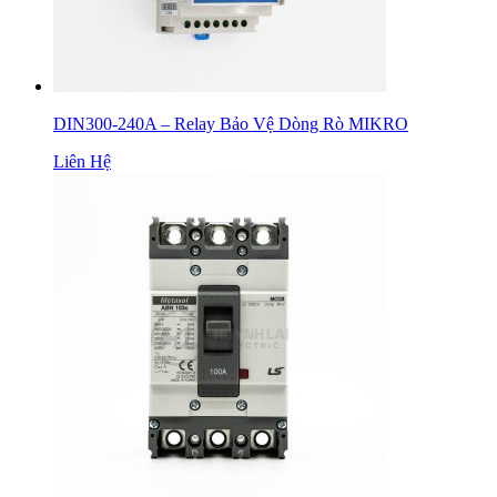
DIN300-240A – Relay Bảo Vệ Dòng Rò MIKRO
Liên Hệ