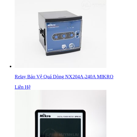
Relay Bảo Vệ Quá Dòng NX204A-240A MIKRO
Liên Hệ