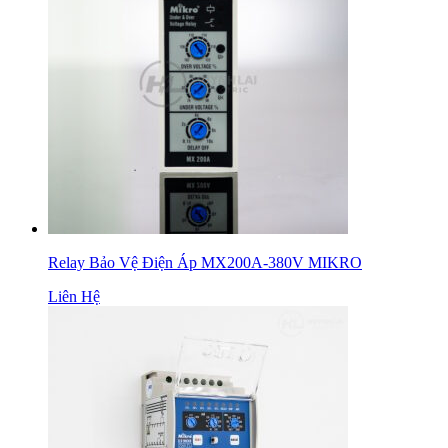
Relay Bảo Vệ Điện Áp MX200A-380V MIKRO
Liên Hệ