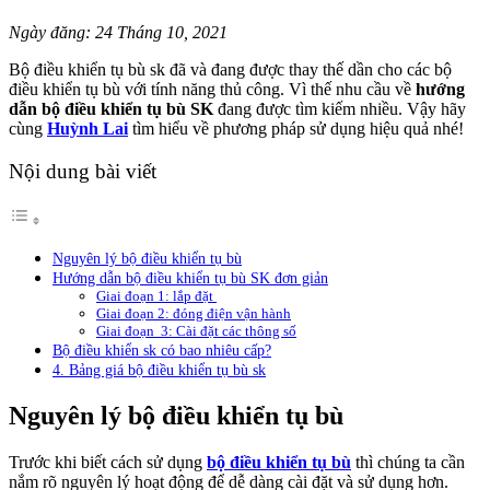
Ngày đăng: 24 Tháng 10, 2021
Bộ điều khiển tụ bù sk đã và đang được thay thế dần cho các bộ
điều khiển tụ bù với tính năng thủ công. Vì thế nhu cầu về
hướng
dẫn bộ điều khiển tụ bù SK
đang được tìm kiếm nhiều. Vậy hãy
cùng
Huỳnh Lai
tìm hiểu về phương pháp sử dụng hiệu quả nhé!
Nội dung bài viết
Nguyên lý bộ điều khiển tụ bù
Hướng dẫn bộ điều khiển tụ bù SK đơn giản
Giai đoạn 1: lắp đặt
Giai đoạn 2: đóng điện vận hành
Giai đoạn 3: Cài đặt các thông số
Bộ điều khiển sk có bao nhiêu cấp?
4. Bảng giá bộ điều khiển tụ bù sk
Nguyên lý bộ điều khiển tụ bù
Trước khi biết cách sử dụng
bộ điều khiển tụ bù
thì chúng ta cần
nắm rõ nguyên lý hoạt động để dễ dàng cài đặt và sử dụng hơn.