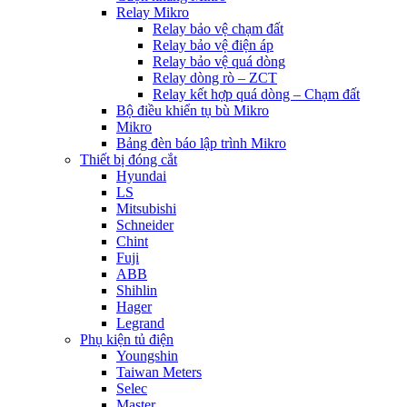
Relay Mikro
Relay bảo vệ chạm đất
Relay bảo vệ điện áp
Relay bảo vệ quá dòng
Relay dòng rò – ZCT
Relay kết hợp quá dòng – Chạm đất
Bộ điều khiển tụ bù Mikro
Mikro
Bảng đèn báo lập trình Mikro
Thiết bị đóng cắt
Hyundai
LS
Mitsubishi
Schneider
Chint
Fuji
ABB
Shihlin
Hager
Legrand
Phụ kiện tủ điện
Youngshin
Taiwan Meters
Selec
Master