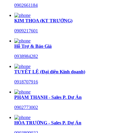
0902661184
KIM THOA (KT TRƯỞNG)
0909217601
Hỗ Trợ & Báo Giá
0938984282
TUYẾT LỆ (Đại diện Kinh doanh)
0918707916
PHẠM THANH - Sales P. Dự Án
0902773002
HÒA TRƯỜNG - Sales P. Dự Án
0903809022