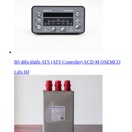
Bộ điều khiển ATS (ATS Controller) ACD-M OSEMCO
Liên Hệ