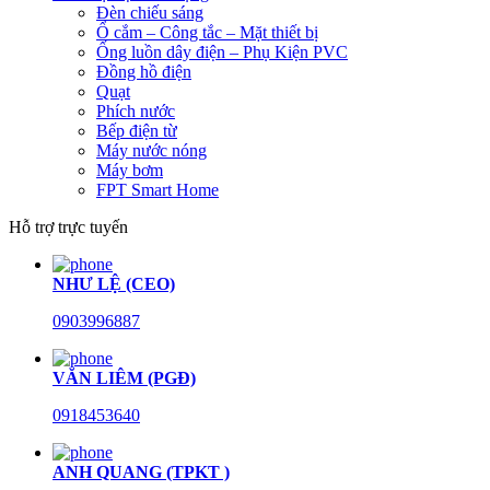
Đèn chiếu sáng
Ổ cắm – Công tắc – Mặt thiết bị
Ống luồn dây điện – Phụ Kiện PVC
Đồng hồ điện
Quạt
Phích nước
Bếp điện từ
Máy nước nóng
Máy bơm
FPT Smart Home
Hỗ trợ trực tuyến
NHƯ LỆ (CEO)
0903996887
VĂN LIÊM (PGĐ)
0918453640
ANH QUANG (TPKT )