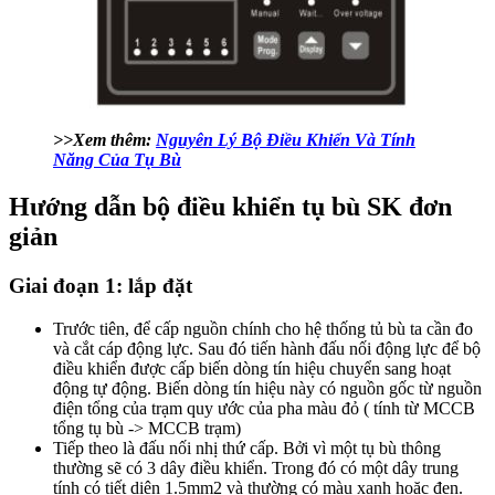
>>Xem thêm:
Nguyên Lý Bộ Điều Khiển Và Tính
Năng Của Tụ Bù
Hướng dẫn bộ điều khiển tụ bù SK đơn
giản
Giai đoạn 1: lắp đặt
Trước tiên, để cấp nguồn chính cho hệ thống tủ bù ta cần đo
và cắt cáp động lực. Sau đó tiến hành đấu nối động lực để bộ
điều khiển được cấp biến dòng tín hiệu chuyển sang hoạt
động tự động. Biến dòng tín hiệu này có nguồn gốc từ nguồn
điện tổng của trạm quy ước của pha màu đỏ ( tính từ MCCB
tổng tụ bù -> MCCB trạm)
Tiếp theo là đấu nối nhị thứ cấp. Bởi vì một tụ bù thông
thường sẽ có 3 dây điều khiển. Trong đó có một dây trung
tính có tiết diện 1.5mm2 và thường có màu xanh hoặc đen.