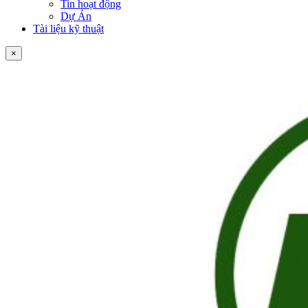
Tin hoạt động
Dự Án
Tài liệu kỹ thuật
×