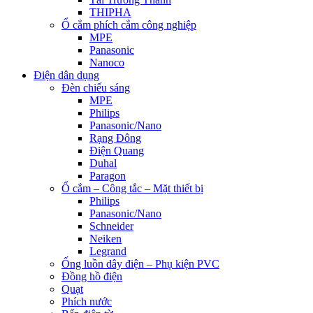
THIPHA
Ổ cắm phích cắm công nghiệp
MPE
Panasonic
Nanoco
Điện dân dụng
Đèn chiếu sáng
MPE
Philips
Panasonic/Nano
Rạng Đông
Điện Quang
Duhal
Paragon
Ổ cắm – Công tắc – Mặt thiết bị
Philips
Panasonic/Nano
Schneider
Neiken
Legrand
Ống luồn dây điện – Phụ kiện PVC
Đồng hồ điện
Quạt
Phích nước