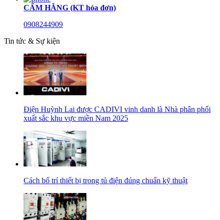
CẨM HẰNG (KT hóa đơn)
0908244909
Tin tức & Sự kiện
Điện Huỳnh Lai được CADIVI vinh danh là Nhà phân phối
xuất sắc khu vực miền Nam 2025
Cách bố trí thiết bị trong tủ điện đúng chuẩn kỹ thuật