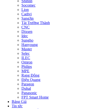
Shihlin
Socomec
Lion
Cadivi
SangJin
Tài Trường Thành
CNC
Dixsen
Idec
Sungho
Hanyoung
Master
Selec
ILEC
Omron
Philips
MPE
Rạng Đông
Điện Quang
Paragon
Duhal
Panasonic
FPT Smart Home
Bảng Giá
Tin tức