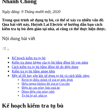
Nhanh Chóng
Ngày đăng: 9 Tháng mười một, 2020
Trong quá trình sử dụng tụ bù, có thể sẽ xảy ra nhiều vấn đề.
Qua bài viết này, Huỳnh Lai Electric sẽ hướng dẫn bạn cách
kiểm tra tụ bù đơn giản tại nhà, ai cũng có thể thực hiện được.
Nội dung bài viết
Kế hoạch kiểm tra tụ bù
Kiểm tra dung lượng của tụ bù bằng đồng hồ vạn năng
Cách kiểm tra tụ bù bằng đồng hồ đo điện dung
Kiểm tra tụ bù bằng ampe kềm
Một số lỗi hay gặp khi sử dụng tụ bù và cách khắc phục
Rơ-le bị điều chỉnh về giá trị mặc định
Hiện tượng không đó giá trị Cos phi
Điện áp cao relay báo quá áp
Dòng điện vào relay nhỏ
Tụ bù bị nổ, phù tụ
Kế hoạch kiểm tra tụ bù