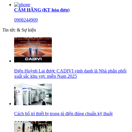
CẨM HẰNG (KT hóa đơn)
0908244909
Tin tức & Sự kiện
Điện Huỳnh Lai được CADIVI vinh danh là Nhà phân phối
xuất sắc khu vực miền Nam 2025
Cách bố trí thiết bị trong tủ điện đúng chuẩn kỹ thuật