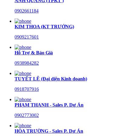
ANH QUANG (TPKT )
0902661184
KIM THOA (KT TRƯỞNG)
0909217601
Hỗ Trợ & Báo Giá
0938984282
TUYẾT LỆ (Đại diện Kinh doanh)
0918707916
PHẠM THANH - Sales P. Dự Án
0902773002
HÒA TRƯỜNG - Sales P. Dự Án