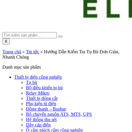
X
Trang chủ
»
Tin tức
»
Hướng Dẫn Kiểm Tra Tụ Bù Đơn Giản,
Nhanh Chóng
Danh mục sản phẩm
Thiết bị điện công nghiệp
Tụ bù
Bộ điều khiển tụ bù
Relay Mikro
Thiết bị đóng cắt
Phụ kiện tủ điện
Đồng thanh – Busbar
Bộ chuyển nguồn ATS, MTS, UPS
Hệ thống thu sét
Dây cáp điện
Ổ cắm phích cắm công nghiệp