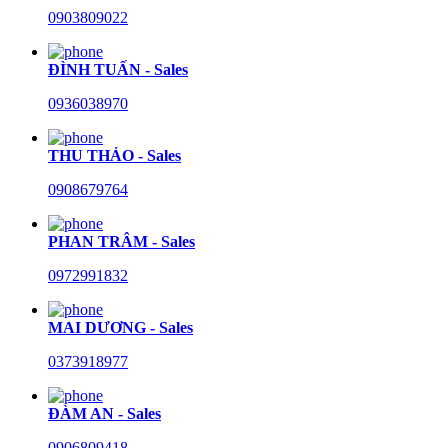
0903809022
ĐÌNH TUẤN - Sales
0936038970
THU THẢO - Sales
0908679764
PHAN TRÂM - Sales
0972991832
MAI DƯƠNG - Sales
0373918977
ĐÀM AN - Sales
0906809418