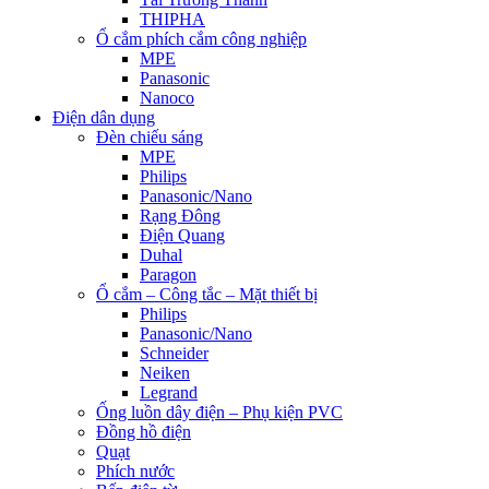
THIPHA
Ổ cắm phích cắm công nghiệp
MPE
Panasonic
Nanoco
Điện dân dụng
Đèn chiếu sáng
MPE
Philips
Panasonic/Nano
Rạng Đông
Điện Quang
Duhal
Paragon
Ổ cắm – Công tắc – Mặt thiết bị
Philips
Panasonic/Nano
Schneider
Neiken
Legrand
Ống luồn dây điện – Phụ kiện PVC
Đồng hồ điện
Quạt
Phích nước