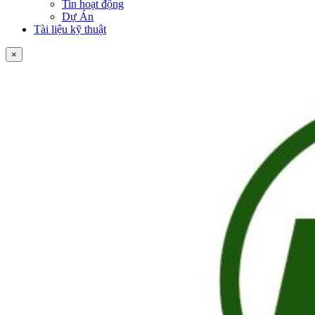
Tin hoạt động
Dự Án
Tài liệu kỹ thuật
×