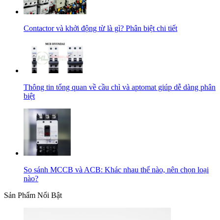
Contactor và khởi động từ là gì? Phân biệt chi tiết
Thông tin tổng quan về cầu chì và aptomat giúp dễ dàng phân
biệt
So sánh MCCB và ACB: Khác nhau thế nào, nên chọn loại
nào?
Sản Phẩm Nổi Bật