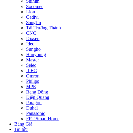
Shihlin
Socomec
Lion
Cadivi
SangJin
Tài Trường Thành
CNC
Dixsen
Idec
Sungho
Hanyoung
Master
Selec
ILEC
Omron
Philips
MPE
Rạng Đông
Điện Quang
Paragon
Duhal
Panasonic
FPT Smart Home
Bảng Giá
Tin tức