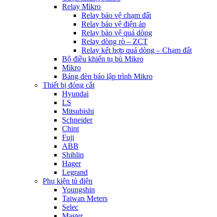
Relay Mikro
Relay bảo vệ chạm đất
Relay bảo vệ điện áp
Relay bảo vệ quá dòng
Relay dòng rò – ZCT
Relay kết hợp quá dòng – Chạm đất
Bộ điều khiển tụ bù Mikro
Mikro
Bảng đèn báo lập trình Mikro
Thiết bị đóng cắt
Hyundai
LS
Mitsubishi
Schneider
Chint
Fuji
ABB
Shihlin
Hager
Legrand
Phụ kiện tủ điện
Youngshin
Taiwan Meters
Selec
Master