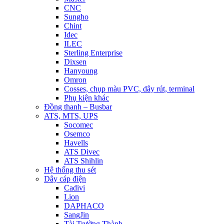
CNC
Sungho
Chint
Idec
ILEC
Sterling Enterprise
Dixsen
Hanyoung
Omron
Cosses, chụp màu PVC, dây rút, terminal
Phụ kiện khác
Đồng thanh – Busbar
ATS, MTS, UPS
Socomec
Osemco
Havells
ATS Divec
ATS Shihlin
Hệ thống thu sét
Dây cáp điện
Cadivi
Lion
DAPHACO
SangJin
Tài Trường Thành