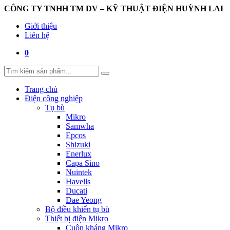
CÔNG TY TNHH TM DV – KỸ THUẬT ĐIỆN HUỲNH LAI
Giới thiệu
Liên hệ
0
Trang chủ
Điện công nghiệp
Tụ bù
Mikro
Samwha
Epcos
Shizuki
Enerlux
Capa Sino
Nuintek
Havells
Ducati
Dae Yeong
Bộ điều khiển tụ bù
Thiết bị điện Mikro
Cuộn kháng Mikro