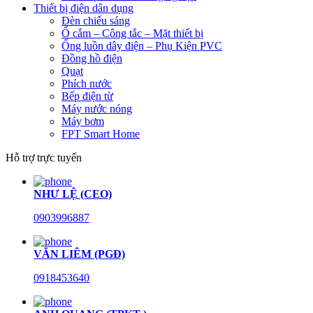
Thiết bị điện dân dụng
Đèn chiếu sáng
Ổ cắm – Công tắc – Mặt thiết bị
Ống luồn dây điện – Phụ Kiện PVC
Đồng hồ điện
Quạt
Phích nước
Bếp điện từ
Máy nước nóng
Máy bơm
FPT Smart Home
Hỗ trợ trực tuyến
NHƯ LỆ (CEO)
0903996887
VĂN LIÊM (PGĐ)
0918453640