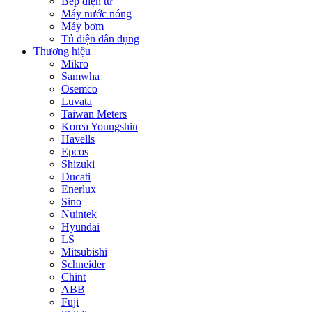
Bếp điện từ
Máy nước nóng
Máy bơm
Tủ điện dân dụng
Thương hiệu
Mikro
Samwha
Osemco
Luvata
Taiwan Meters
Korea Youngshin
Havells
Epcos
Shizuki
Ducati
Enerlux
Sino
Nuintek
Hyundai
LS
Mitsubishi
Schneider
Chint
ABB
Fuji