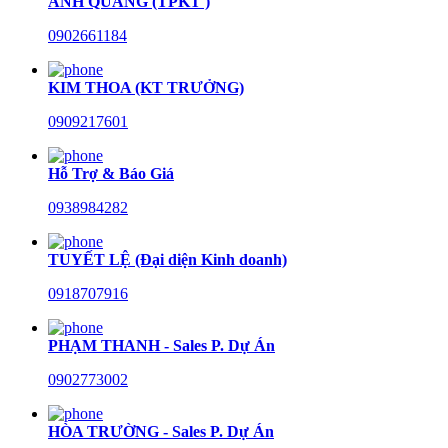
ANH QUANG (TPKT )
0902661184
KIM THOA (KT TRƯỞNG)
0909217601
Hỗ Trợ & Báo Giá
0938984282
TUYẾT LỆ (Đại diện Kinh doanh)
0918707916
PHẠM THANH - Sales P. Dự Án
0902773002
HÒA TRƯỜNG - Sales P. Dự Án