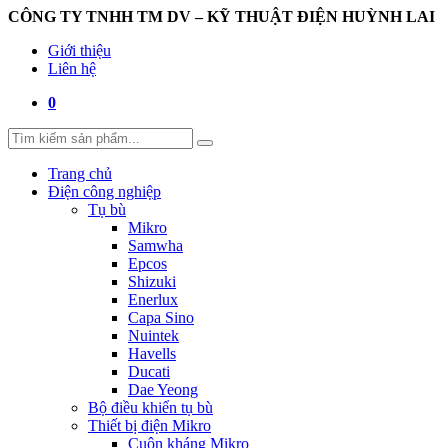
CÔNG TY TNHH TM DV – KỸ THUẬT ĐIỆN HUỲNH LAI
Giới thiệu
Liên hệ
0
Trang chủ
Điện công nghiệp
Tụ bù
Mikro
Samwha
Epcos
Shizuki
Enerlux
Capa Sino
Nuintek
Havells
Ducati
Dae Yeong
Bộ điều khiển tụ bù
Thiết bị điện Mikro
Cuộn kháng Mikro