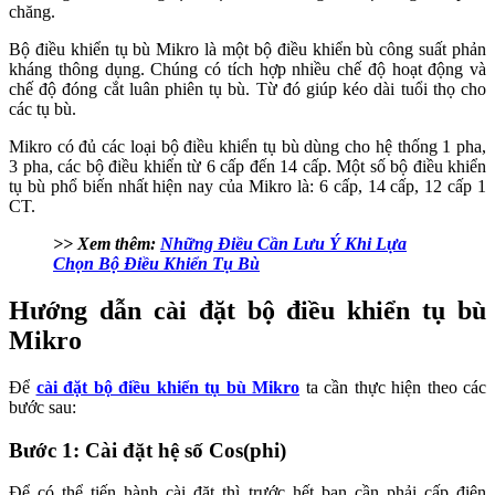
chăng.
Bộ điều khiển tụ bù Mikro
là một bộ điều khiển bù công suất phản
kháng thông dụng. Chúng có tích hợp nhiều chế độ hoạt động và
chế độ đóng cắt luân phiên tụ bù. Từ đó giúp kéo dài tuổi thọ cho
các tụ bù.
Mikro có đủ các loại bộ điều khiển tụ bù dùng cho hệ thống 1 pha,
3 pha, các bộ điều khiển từ 6 cấp đến 14 cấp. Một số bộ điều khiển
tụ bù phổ biến nhất hiện nay của Mikro là: 6 cấp, 14 cấp, 12 cấp 1
CT.
>> Xem thêm:
Những Điều Cần Lưu Ý Khi Lựa
Chọn Bộ Điều Khiển Tụ Bù
Hướng dẫn cài đặt bộ điều khiển tụ bù
Mikro
Để
cài đặt bộ điều khiển tụ bù Mikro
ta cần thực hiện theo các
bước sau:
Bước 1: Cài đặt hệ số Cos(phi)
Để có thể tiến hành cài đặt thì trước hết bạn cần phải cấp điện