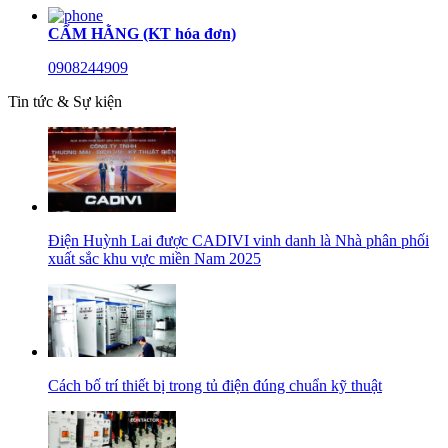
CẨM HẰNG (KT hóa đơn)
0908244909
Tin tức & Sự kiện
Điện Huỳnh Lai được CADIVI vinh danh là Nhà phân phối
xuất sắc khu vực miền Nam 2025
Cách bố trí thiết bị trong tủ điện đúng chuẩn kỹ thuật