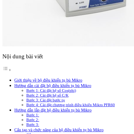
Nội dung bài viết
Giới thiệu về bộ điều khiển tụ bù Mikro
Hướng dẫn cài đặt bộ điều khiển tụ bù Mikro
Bước 1: Cài đặt hệ số Cos(phi)
Bước 2: Cài đặt hệ số C/K
Bước 3: Cài đặt bước tụ
Bước 4: Cài đặt chương trình điều khiển Mikro PFR60
Hướng dẫn lắp đặt bộ điều khiển tụ bù Mikro
Bước 1:
Bước 2:
Bước 3:
Cấu tạo và chức năng của bộ điều khiển tụ bù Mikro