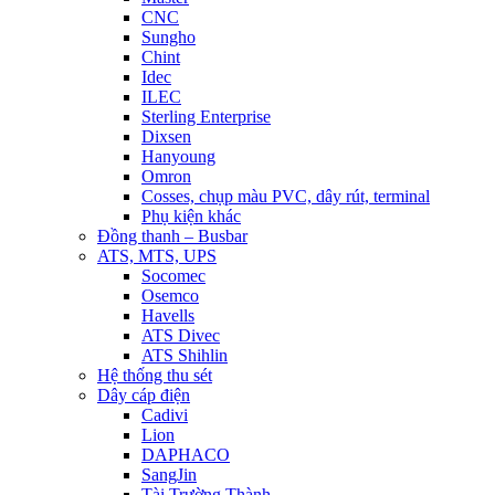
CNC
Sungho
Chint
Idec
ILEC
Sterling Enterprise
Dixsen
Hanyoung
Omron
Cosses, chụp màu PVC, dây rút, terminal
Phụ kiện khác
Đồng thanh – Busbar
ATS, MTS, UPS
Socomec
Osemco
Havells
ATS Divec
ATS Shihlin
Hệ thống thu sét
Dây cáp điện
Cadivi
Lion
DAPHACO
SangJin
Tài Trường Thành