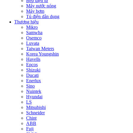
Bếp điện từ
Máy nước nóng
Máy bơm
Tủ điện dân dụng
Thương hiệu
Mikro
Samwha
Osemco
Luvata
Taiwan Meters
Korea Youngshin
Havells
Epcos
Shizuki
Ducati
Enerlux
Sino
Nuintek
Hyundai
LS
Mitsubishi
Schneider
Chint
ABB
Fuji