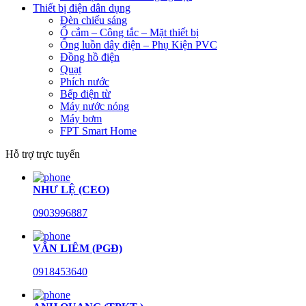
Thiết bị điện dân dụng
Đèn chiếu sáng
Ổ cắm – Công tắc – Mặt thiết bị
Ống luồn dây điện – Phụ Kiện PVC
Đồng hồ điện
Quạt
Phích nước
Bếp điện từ
Máy nước nóng
Máy bơm
FPT Smart Home
Hỗ trợ trực tuyến
NHƯ LỆ (CEO)
0903996887
VĂN LIÊM (PGĐ)
0918453640