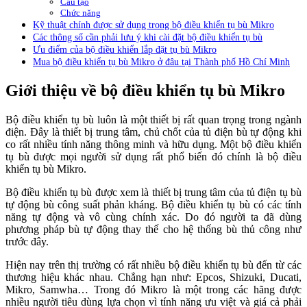
Cấu tạo
Chức năng
Kỹ thuật chính được sử dụng trong bộ điều khiển tụ bù Mikro
Các thông số cần phải lưu ý khi cài đặt bộ điều khiển tụ bù
Ưu điểm của bộ điều khiển lắp đặt tụ bù Mikro
Mua bộ điều khiển tụ bù Mikro ở đâu tại Thành phố Hồ Chí Minh
Giới thiệu về bộ điều khiển tụ bù Mikro
Bộ điều khiển tụ bù luôn là một thiết bị rất quan trọng trong ngành
điện. Đây là thiết bị trung tâm, chủ chốt của tủ điện bù tự động khi
co rất nhiều tính năng thông minh và hữu dụng. Một bộ điều khiển
tụ bù được mọi người sử dụng rất phổ biến đó chính là bộ điều
khiển tụ bù Mikro.
Bộ điều khiển tụ bù được xem là thiết bị trung tâm của tủ điện tụ bù
tự động bù công suất phản kháng. Bộ điều khiển tụ bù có các tính
năng tự động và vô cùng chính xác. Do đó người ta đã dùng
phương pháp bù tự động thay thế cho hệ thống bù thủ công như
trước đây.
Hiện nay trên thị trường có rất nhiều bộ điều khiển tụ bù đến từ các
thương hiệu khác nhau. Chẳng hạn như: Epcos, Shizuki, Ducati,
Mikro, Samwha… Trong đó Mikro là một trong các hãng được
nhiều người tiêu dùng lựa chọn vì tính năng ưu việt và giá cả phải