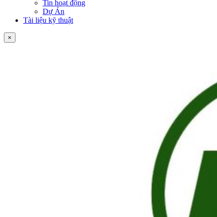
Tin hoạt động
Dự Án
Tài liệu kỹ thuật
×