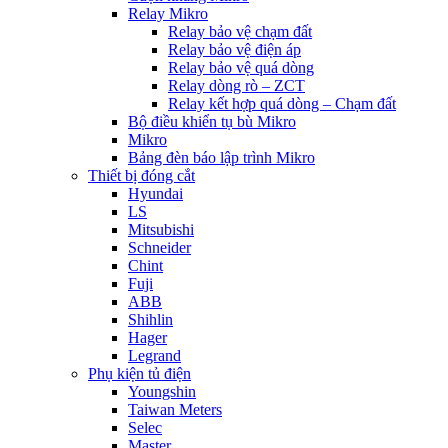
Relay Mikro
Relay bảo vệ chạm đất
Relay bảo vệ điện áp
Relay bảo vệ quá dòng
Relay dòng rò – ZCT
Relay kết hợp quá dòng – Chạm đất
Bộ điều khiển tụ bù Mikro
Mikro
Bảng đèn báo lập trình Mikro
Thiết bị đóng cắt
Hyundai
LS
Mitsubishi
Schneider
Chint
Fuji
ABB
Shihlin
Hager
Legrand
Phụ kiện tủ điện
Youngshin
Taiwan Meters
Selec
Master