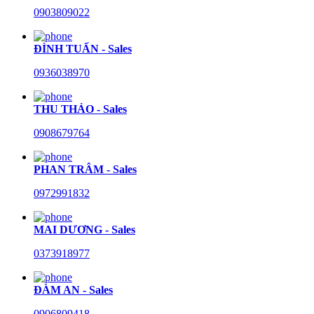
0903809022
ĐÌNH TUẤN - Sales
0936038970
THU THẢO - Sales
0908679764
PHAN TRÂM - Sales
0972991832
MAI DƯƠNG - Sales
0373918977
ĐÀM AN - Sales
0906809418