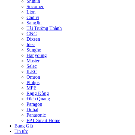
Shihlin
Socomec
Lion
Cadivi
SangJin
Tài Trường Thành
CNC
Dixsen
Idec
Sungho
Hanyoung
Master
Selec
ILEC
Omron
Philips
MPE
Rạng Đông
Điện Quang
Paragon
Duhal
Panasonic
FPT Smart Home
Bảng Giá
Tin tức