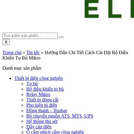
X
Trang chủ
»
Tin tức
»
Hướng Dẫn Chi Tiết Cách Cài Đặt Bộ Điều
Khiển Tụ Bù Mikro
Danh mục sản phẩm
Thiết bị điện công nghiệp
Tụ bù
Bộ điều khiển tụ bù
Relay Mikro
Thiết bị đóng cắt
Phụ kiện tủ điện
Đồng thanh – Busbar
Bộ chuyển nguồn ATS, MTS, UPS
Hệ thống thu sét
Dây cáp điện
Ổ cắm phích cắm công nghiệp