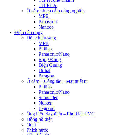
THIPHA
Ổ cắm phích cắm công nghiệp
MPE
Panasonic
Nanoco
Điện dân dụng
Đèn chiếu sáng
MPE
Philips
Panasonic/Nano
Rạng Đông
Điện Quang
Duhal
Paragon
Ổ cắm – Công tắc – Mặt thiết bị
Philips
Panasonic/Nano
Schneider
Neiken
Legrand
Ống luồn dây điện – Phụ kiện PVC
Đồng hồ điện
Quạt
Phích nước