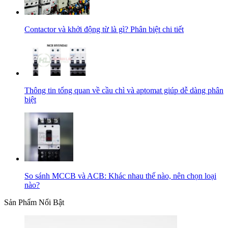
Contactor và khởi động từ là gì? Phân biệt chi tiết
Thông tin tổng quan về cầu chì và aptomat giúp dễ dàng phân
biệt
So sánh MCCB và ACB: Khác nhau thế nào, nên chọn loại
nào?
Sản Phẩm Nổi Bật