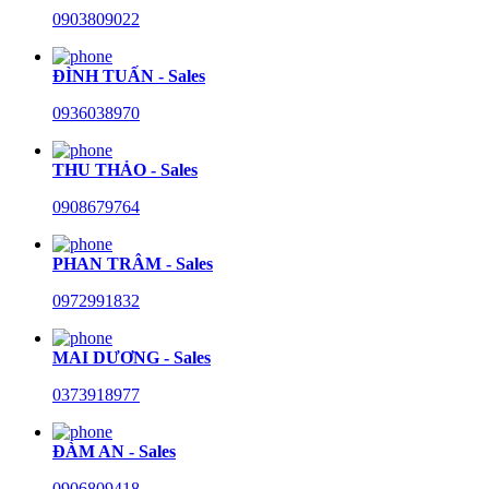
0903809022
ĐÌNH TUẤN - Sales
0936038970
THU THẢO - Sales
0908679764
PHAN TRÂM - Sales
0972991832
MAI DƯƠNG - Sales
0373918977
ĐÀM AN - Sales
0906809418