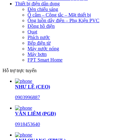
Thiết bị điện dân dụng
Đèn chiếu sáng
Ổ cắm – Công tắc – Mặt thiết bị
Ống luồn dây điện – Phụ Kiện PVC
Đồng hồ điện
Quạt
Phích nước
Bếp điện từ
Máy nước nóng
Máy bơm
FPT Smart Home
Hỗ trợ trực tuyến
NHƯ LỆ (CEO)
0903996887
VĂN LIÊM (PGĐ)
0918453640