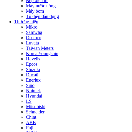
Bếp điện từ
Máy nước nóng
Máy bơm
Tủ điện dân dụng
Thương hiệu
Mikro
Samwha
Osemco
Luvata
Taiwan Meters
Korea Youngshin
Havells
Epcos
Shizuki
Ducati
Enerlux
Sino
Nuintek
Hyundai
LS
Mitsubishi
Schneider
Chint
ABB
Fuji