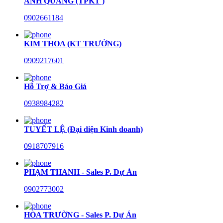
ANH QUANG (TPKT )
0902661184
KIM THOA (KT TRƯỞNG)
0909217601
Hỗ Trợ & Báo Giá
0938984282
TUYẾT LỆ (Đại diện Kinh doanh)
0918707916
PHẠM THANH - Sales P. Dự Án
0902773002
HÒA TRƯỜNG - Sales P. Dự Án