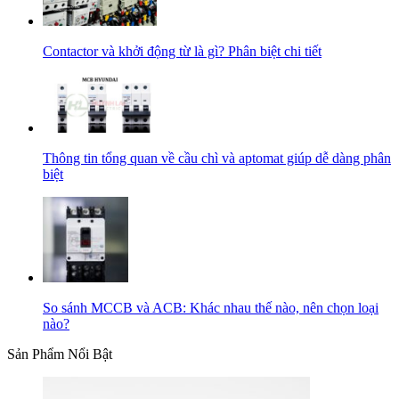
Contactor và khởi động từ là gì? Phân biệt chi tiết
Thông tin tổng quan về cầu chì và aptomat giúp dễ dàng phân
biệt
So sánh MCCB và ACB: Khác nhau thế nào, nên chọn loại
nào?
Sản Phẩm Nổi Bật