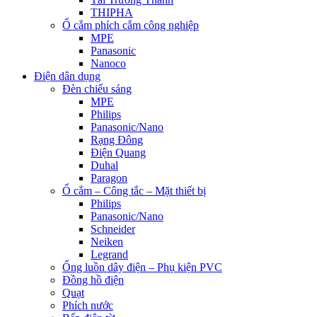
THIPHA
Ổ cắm phích cắm công nghiệp
MPE
Panasonic
Nanoco
Điện dân dụng
Đèn chiếu sáng
MPE
Philips
Panasonic/Nano
Rạng Đông
Điện Quang
Duhal
Paragon
Ổ cắm – Công tắc – Mặt thiết bị
Philips
Panasonic/Nano
Schneider
Neiken
Legrand
Ống luồn dây điện – Phụ kiện PVC
Đồng hồ điện
Quạt
Phích nước