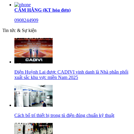
CẨM HẰNG (KT hóa đơn)
0908244909
Tin tức & Sự kiện
Điện Huỳnh Lai được CADIVI vinh danh là Nhà phân phối
xuất sắc khu vực miền Nam 2025
Cách bố trí thiết bị trong tủ điện đúng chuẩn kỹ thuật