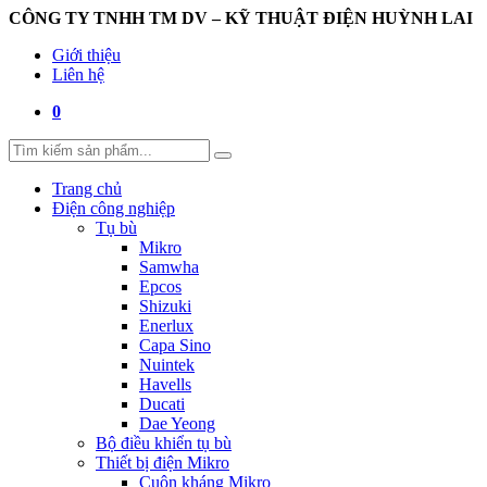
CÔNG TY TNHH TM DV – KỸ THUẬT ĐIỆN HUỲNH LAI
Giới thiệu
Liên hệ
0
Trang chủ
Điện công nghiệp
Tụ bù
Mikro
Samwha
Epcos
Shizuki
Enerlux
Capa Sino
Nuintek
Havells
Ducati
Dae Yeong
Bộ điều khiển tụ bù
Thiết bị điện Mikro
Cuộn kháng Mikro