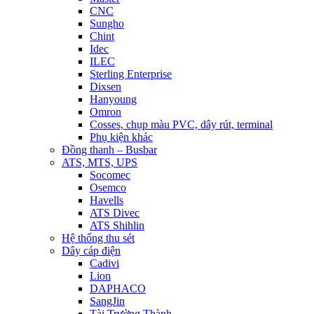
CNC
Sungho
Chint
Idec
ILEC
Sterling Enterprise
Dixsen
Hanyoung
Omron
Cosses, chụp màu PVC, dây rút, terminal
Phụ kiện khác
Đồng thanh – Busbar
ATS, MTS, UPS
Socomec
Osemco
Havells
ATS Divec
ATS Shihlin
Hệ thống thu sét
Dây cáp điện
Cadivi
Lion
DAPHACO
SangJin
Tài Trường Thành