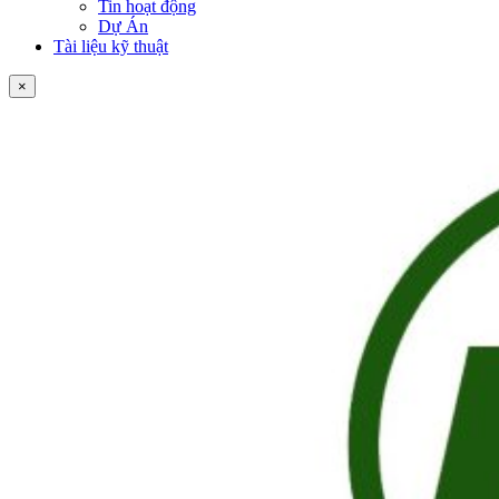
Tin hoạt động
Dự Án
Tài liệu kỹ thuật
×