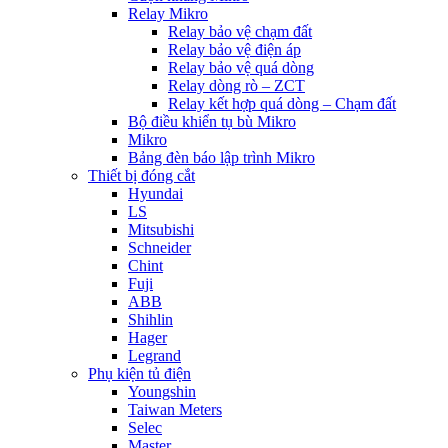
Relay Mikro
Relay bảo vệ chạm đất
Relay bảo vệ điện áp
Relay bảo vệ quá dòng
Relay dòng rò – ZCT
Relay kết hợp quá dòng – Chạm đất
Bộ điều khiển tụ bù Mikro
Mikro
Bảng đèn báo lập trình Mikro
Thiết bị đóng cắt
Hyundai
LS
Mitsubishi
Schneider
Chint
Fuji
ABB
Shihlin
Hager
Legrand
Phụ kiện tủ điện
Youngshin
Taiwan Meters
Selec
Master