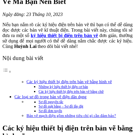
Vẽ Mà Bạn Nên Biết
Ngày đăng: 23 Tháng 10, 2023
Nếu bạn nắm rõ các ký hiệu điện trên bản vẽ thì bạn có thể dễ dàng
đọc được các bản vẽ kĩ thuật điện. Trong bài viết này, chúng tôi sẽ
đưa ra một số
ký hiệu thiết bị điện trên bản vẽ
đơn giản, thường
sử dụng để mọi người có thể dễ dàng nắm chắc được các ký hiệu.
Cùng
Huỳnh Lai
theo dõi bài viết nhé!
Nội dung bài viết
Các ký hiệu thiết bị điện trên bản vẽ bằng hình vẽ
Những ký hiệu thiết bị điện cơ bản
Các ký hiệu thiết bị điện trên bản vẽ bằng chữ
Các loại sơ đồ trong bản vẽ điện dân dụng
Sơ đồ nguyên tắc
Sơ đồ mặt bằng – Sơ đồ lắp đặt
Sơ đồ đơn tuyến
Bản vẽ mạch điện gồm những tiêu chí gì cần đảm bảo?
Các ký hiệu thiết bị điện trên bản vẽ bằng