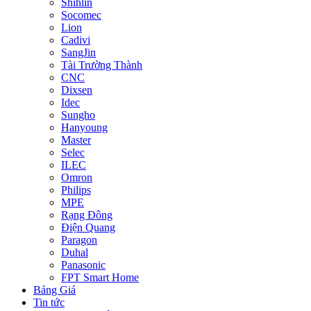
Shihlin
Socomec
Lion
Cadivi
SangJin
Tài Trường Thành
CNC
Dixsen
Idec
Sungho
Hanyoung
Master
Selec
ILEC
Omron
Philips
MPE
Rạng Đông
Điện Quang
Paragon
Duhal
Panasonic
FPT Smart Home
Bảng Giá
Tin tức