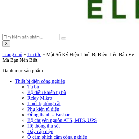
X
Trang chủ
»
Tin tức
»
Một Số Ký Hiệu Thiết Bị Điện Trên Bản Vẽ
Mà Bạn Nên Biết
Danh mục sản phẩm
Thiết bị điện công nghiệp
Tụ bù
Bộ điều khiển tụ bù
Relay Mikro
Thiết bị đóng cắt
Phụ kiện tủ điện
Đồng thanh – Busbar
Bộ chuyển nguồn ATS, MTS, UPS
Hệ thống thu sét
Dây cáp điện
Ổ cắm phích cắm công nghiệp