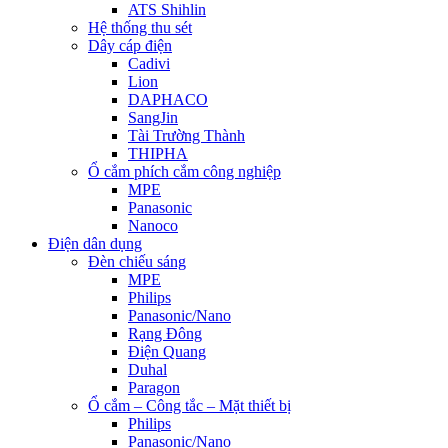
ATS Shihlin
Hệ thống thu sét
Dây cáp điện
Cadivi
Lion
DAPHACO
SangJin
Tài Trường Thành
THIPHA
Ổ cắm phích cắm công nghiệp
MPE
Panasonic
Nanoco
Điện dân dụng
Đèn chiếu sáng
MPE
Philips
Panasonic/Nano
Rạng Đông
Điện Quang
Duhal
Paragon
Ổ cắm – Công tắc – Mặt thiết bị
Philips
Panasonic/Nano