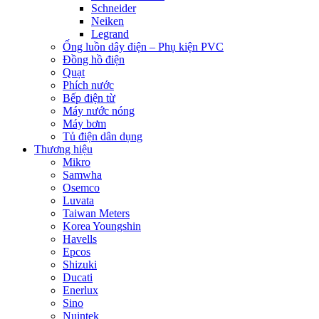
Schneider
Neiken
Legrand
Ống luồn dây điện – Phụ kiện PVC
Đồng hồ điện
Quạt
Phích nước
Bếp điện từ
Máy nước nóng
Máy bơm
Tủ điện dân dụng
Thương hiệu
Mikro
Samwha
Osemco
Luvata
Taiwan Meters
Korea Youngshin
Havells
Epcos
Shizuki
Ducati
Enerlux
Sino
Nuintek