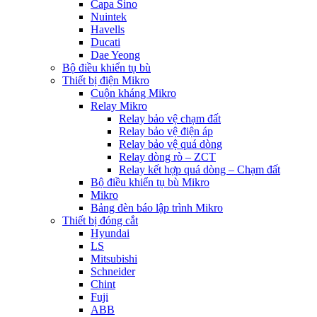
Capa Sino
Nuintek
Havells
Ducati
Dae Yeong
Bộ điều khiển tụ bù
Thiết bị điện Mikro
Cuộn kháng Mikro
Relay Mikro
Relay bảo vệ chạm đất
Relay bảo vệ điện áp
Relay bảo vệ quá dòng
Relay dòng rò – ZCT
Relay kết hợp quá dòng – Chạm đất
Bộ điều khiển tụ bù Mikro
Mikro
Bảng đèn báo lập trình Mikro
Thiết bị đóng cắt
Hyundai
LS
Mitsubishi
Schneider
Chint
Fuji
ABB