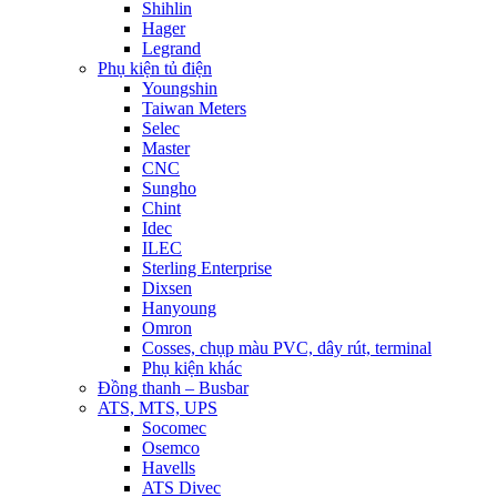
Shihlin
Hager
Legrand
Phụ kiện tủ điện
Youngshin
Taiwan Meters
Selec
Master
CNC
Sungho
Chint
Idec
ILEC
Sterling Enterprise
Dixsen
Hanyoung
Omron
Cosses, chụp màu PVC, dây rút, terminal
Phụ kiện khác
Đồng thanh – Busbar
ATS, MTS, UPS
Socomec
Osemco
Havells
ATS Divec