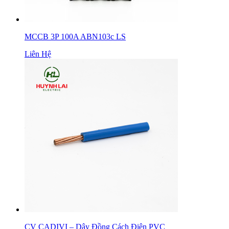
MCCB 3P 100A ABN103c LS
Liên Hệ
CV CADIVI – Dây Đồng Cách Điện PVC