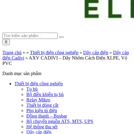
X
Trang chủ
»
»
Thiết bị điện công nghiệp
»
Dây cáp điện
»
Dây cáp
điện Cadivi
»
AXV CADIVI – Dây Nhôm Cách Điện XLPE, Vỏ
PVC
Danh mục sản phẩm
Thiết bị điện công nghiệp
Tụ bù
Bộ điều khiển tụ bù
Relay Mikro
Thiết bị đóng cắt
Phụ kiện tủ điện
Đồng thanh – Busbar
Bộ chuyển nguồn ATS, MTS, UPS
Hệ thống thu sét
Dây cáp điện