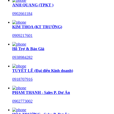
ANH QUANG (TPKT )
0902661184
KIM THOA (KT TRƯỞNG)
0909217601
Hỗ Trợ & Báo Giá
0938984282
TUYẾT LỆ (Đại diện Kinh doanh)
0918707916
PHẠM THANH - Sales P. Dự Án
0902773002