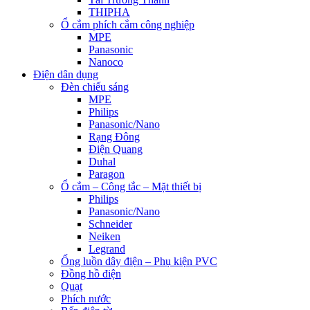
THIPHA
Ổ cắm phích cắm công nghiệp
MPE
Panasonic
Nanoco
Điện dân dụng
Đèn chiếu sáng
MPE
Philips
Panasonic/Nano
Rạng Đông
Điện Quang
Duhal
Paragon
Ổ cắm – Công tắc – Mặt thiết bị
Philips
Panasonic/Nano
Schneider
Neiken
Legrand
Ống luồn dây điện – Phụ kiện PVC
Đồng hồ điện
Quạt
Phích nước