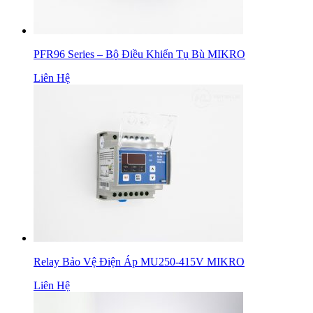
PFR96 Series – Bộ Điều Khiển Tụ Bù MIKRO
Liên Hệ
Relay Bảo Vệ Điện Áp MU250-415V MIKRO
Liên Hệ