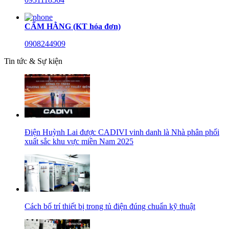
CẨM HẰNG (KT hóa đơn)
0908244909
Tin tức & Sự kiện
Điện Huỳnh Lai được CADIVI vinh danh là Nhà phân phối
xuất sắc khu vực miền Nam 2025
Cách bố trí thiết bị trong tủ điện đúng chuẩn kỹ thuật