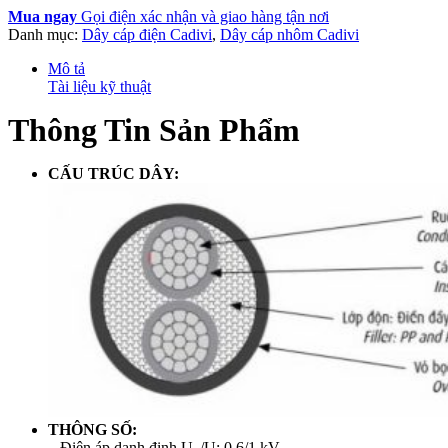
Mua ngay
Gọi điện xác nhận và giao hàng tận nơi
Danh mục:
Dây cáp điện Cadivi
,
Dây cáp nhôm Cadivi
Mô tả
Tài liệu kỹ thuật
Thông Tin Sản Phẩm
CẤU TRÚC DÂY:
THÔNG SỐ:
– Điện áp danh định U
/U: 0,6/1 kV