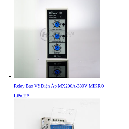
Relay Bảo Vệ Điện Áp MX200A-380V MIKRO
Liên Hệ