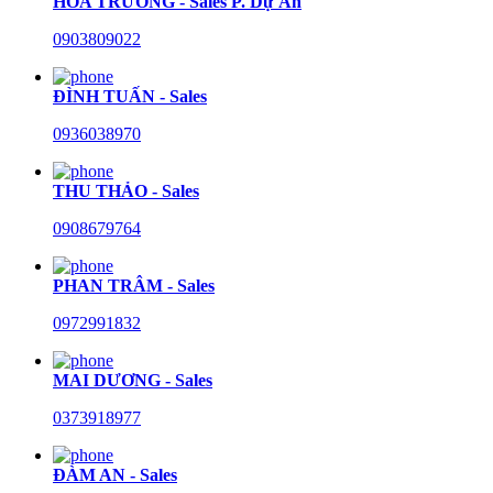
HÒA TRƯỜNG - Sales P. Dự Án
0903809022
ĐÌNH TUẤN - Sales
0936038970
THU THẢO - Sales
0908679764
PHAN TRÂM - Sales
0972991832
MAI DƯƠNG - Sales
0373918977
ĐÀM AN - Sales