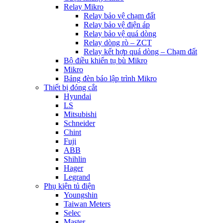
Relay Mikro
Relay bảo vệ chạm đất
Relay bảo vệ điện áp
Relay bảo vệ quá dòng
Relay dòng rò – ZCT
Relay kết hợp quá dòng – Chạm đất
Bộ điều khiển tụ bù Mikro
Mikro
Bảng đèn báo lập trình Mikro
Thiết bị đóng cắt
Hyundai
LS
Mitsubishi
Schneider
Chint
Fuji
ABB
Shihlin
Hager
Legrand
Phụ kiện tủ điện
Youngshin
Taiwan Meters
Selec
Master