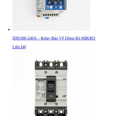
DIN300-240A – Relay Bảo Vệ Dòng Rò MIKRO
Liên Hệ