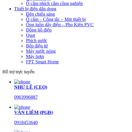
Ổ cắm phích cắm công nghiệp
Thiết bị điện dân dụng
Đèn chiếu sáng
Ổ cắm – Công tắc – Mặt thiết bị
Ống luồn dây điện – Phụ Kiện PVC
Đồng hồ điện
Quạt
Phích nước
Bếp điện từ
Máy nước nóng
Máy bơm
FPT Smart Home
Hỗ trợ trực tuyến
NHƯ LỆ (CEO)
0903996887
VĂN LIÊM (PGĐ)
0918453640