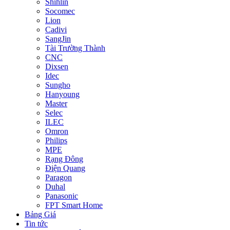
Shihlin
Socomec
Lion
Cadivi
SangJin
Tài Trường Thành
CNC
Dixsen
Idec
Sungho
Hanyoung
Master
Selec
ILEC
Omron
Philips
MPE
Rạng Đông
Điện Quang
Paragon
Duhal
Panasonic
FPT Smart Home
Bảng Giá
Tin tức