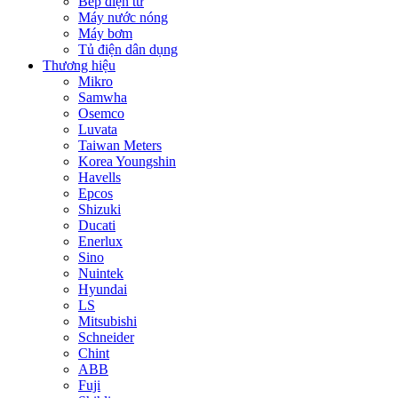
Bếp điện từ
Máy nước nóng
Máy bơm
Tủ điện dân dụng
Thương hiệu
Mikro
Samwha
Osemco
Luvata
Taiwan Meters
Korea Youngshin
Havells
Epcos
Shizuki
Ducati
Enerlux
Sino
Nuintek
Hyundai
LS
Mitsubishi
Schneider
Chint
ABB
Fuji