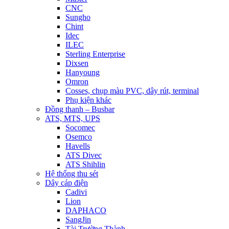
CNC
Sungho
Chint
Idec
ILEC
Sterling Enterprise
Dixsen
Hanyoung
Omron
Cosses, chụp màu PVC, dây rút, terminal
Phụ kiện khác
Đồng thanh – Busbar
ATS, MTS, UPS
Socomec
Osemco
Havells
ATS Divec
ATS Shihlin
Hệ thống thu sét
Dây cáp điện
Cadivi
Lion
DAPHACO
SangJin
Tài Trường Thành