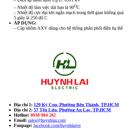
0
O
– Nhiệt độ làm việc dài hạn là 90
C
– Nhiệt độ cực đại khi ngắn mạch trong thời gian không quá
5 giây là 250 độ C
ÁP DỤNG:
– Cáp nhôm AXV dùng cho hệ thống phân phối điện hạ thế
Địa chỉ 1:
129 Ký Con, Phường Bến Thành, TP.HCM
Địa chỉ 2:
57 Tên Lửa, Phường An Lạc, TP.HCM
Hotline:
0938 984 282
Email:
sales@huynhlai.com
Fanpage:
facebook.com/huynhlaivn