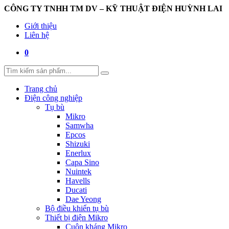
CÔNG TY TNHH TM DV – KỸ THUẬT ĐIỆN HUỲNH LAI
Giới thiệu
Liên hệ
0
Trang chủ
Điện công nghiệp
Tụ bù
Mikro
Samwha
Epcos
Shizuki
Enerlux
Capa Sino
Nuintek
Havells
Ducati
Dae Yeong
Bộ điều khiển tụ bù
Thiết bị điện Mikro
Cuộn kháng Mikro