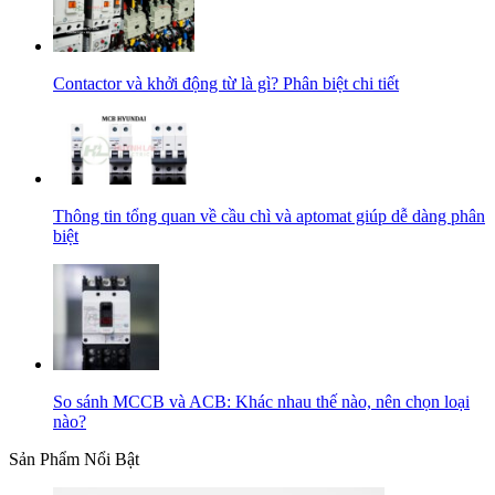
Contactor và khởi động từ là gì? Phân biệt chi tiết
Thông tin tổng quan về cầu chì và aptomat giúp dễ dàng phân
biệt
So sánh MCCB và ACB: Khác nhau thế nào, nên chọn loại
nào?
Sản Phẩm Nổi Bật