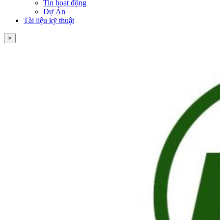
Tin hoạt động
Dự Án
Tài liệu kỹ thuật
×