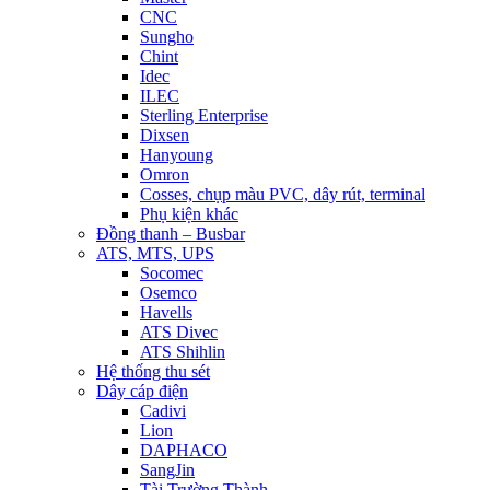
CNC
Sungho
Chint
Idec
ILEC
Sterling Enterprise
Dixsen
Hanyoung
Omron
Cosses, chụp màu PVC, dây rút, terminal
Phụ kiện khác
Đồng thanh – Busbar
ATS, MTS, UPS
Socomec
Osemco
Havells
ATS Divec
ATS Shihlin
Hệ thống thu sét
Dây cáp điện
Cadivi
Lion
DAPHACO
SangJin
Tài Trường Thành