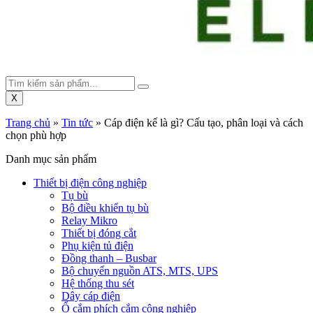
X
Trang chủ
»
Tin tức
»
Cáp điện kế là gì? Cấu tạo, phân loại và cách
chọn phù hợp
Danh mục sản phẩm
Thiết bị điện công nghiệp
Tụ bù
Bộ điều khiển tụ bù
Relay Mikro
Thiết bị đóng cắt
Phụ kiện tủ điện
Đồng thanh – Busbar
Bộ chuyển nguồn ATS, MTS, UPS
Hệ thống thu sét
Dây cáp điện
Ổ cắm phích cắm công nghiệp