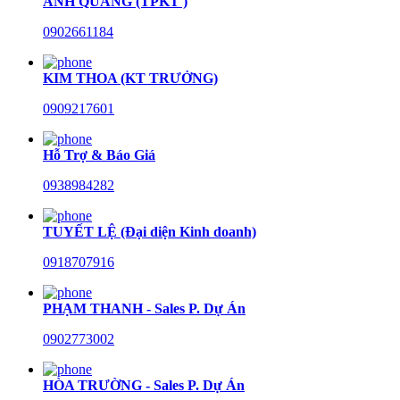
ANH QUANG (TPKT )
0902661184
KIM THOA (KT TRƯỞNG)
0909217601
Hỗ Trợ & Báo Giá
0938984282
TUYẾT LỆ (Đại diện Kinh doanh)
0918707916
PHẠM THANH - Sales P. Dự Án
0902773002
HÒA TRƯỜNG - Sales P. Dự Án