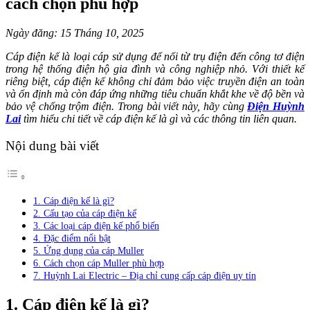
cách chọn phù hợp
Ngày đăng: 15 Tháng 10, 2025
Cáp điện kế là loại cáp sử dụng để nối từ trụ điện đến công tơ điện
trong hệ thống điện hộ gia đình và công nghiệp nhỏ. Với thiết kế
riêng biệt, cáp điện kế không chỉ đảm bảo việc truyền điện an toàn
và ổn định mà còn đáp ứng những tiêu chuẩn khắt khe về độ bền và
bảo vệ chống trộm điện. Trong bài viết này, hãy cùng
Điện Huỳnh
Lai
tìm hiểu chi tiết về cáp điện kế là gì và các thông tin liên quan.
Nội dung bài viết
1. Cáp điện kế là gì?
2. Cấu tạo của cáp điện kế
3. Các loại cáp điện kế phổ biến
4. Đặc điểm nổi bật
5. Ứng dụng của cáp Muller
6. Cách chọn cáp Muller phù hợp
7. Huỳnh Lai Electric – Địa chỉ cung cấp cáp điện uy tín
1. Cáp điện kế là gì?