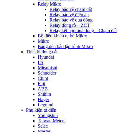
Relay Mikro
Relay bảo vệ chạm đất
Relay bảo vệ điện áp
Relay bảo vệ quá dòng
Relay dòng rò – ZCT
Relay kết hợp quá dòng – Chạm đất
Bộ điều khiển tụ bù Mikro
Mikro
Bảng đèn báo lập trình Mikro
Thiết bị đóng cắt
Hyundai
LS
Mitsubishi
Schneider
Chint
Fuji
ABB
Shihlin
Hager
Legrand
Phụ kiện tủ điện
Youngshin
Taiwan Meters
Selec
Master