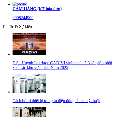
CẨM HẰNG (KT hóa đơn)
0908244909
Tin tức & Sự kiện
Điện Huỳnh Lai được CADIVI vinh danh là Nhà phân phối
xuất sắc khu vực miền Nam 2025
Cách bố trí thiết bị trong tủ điện đúng chuẩn kỹ thuật