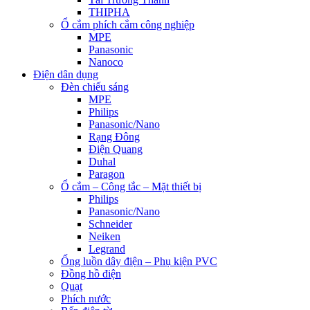
THIPHA
Ổ cắm phích cắm công nghiệp
MPE
Panasonic
Nanoco
Điện dân dụng
Đèn chiếu sáng
MPE
Philips
Panasonic/Nano
Rạng Đông
Điện Quang
Duhal
Paragon
Ổ cắm – Công tắc – Mặt thiết bị
Philips
Panasonic/Nano
Schneider
Neiken
Legrand
Ống luồn dây điện – Phụ kiện PVC
Đồng hồ điện
Quạt
Phích nước