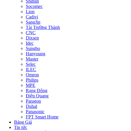
Shihlin
Socomec
Lion
Cadivi
SangJin
Tài Trường Thành
CNC
Dixsen
Idec
Sungho
Hanyoung
Master
Selec
ILEC
Omron
Philips
MPE
Rạng Đông
Điện Quang
Paragon
Duhal
Panasonic
FPT Smart Home
Bảng Giá
Tin tức