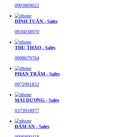
0903809022
ĐÌNH TUẤN - Sales
0936038970
THU THẢO - Sales
0908679764
PHAN TRÂM - Sales
0972991832
MAI DƯƠNG - Sales
0373918977
ĐÀM AN - Sales
0906809418