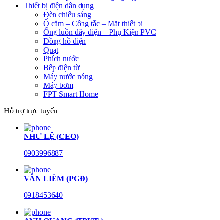
Thiết bị điện dân dụng
Đèn chiếu sáng
Ổ cắm – Công tắc – Mặt thiết bị
Ống luồn dây điện – Phụ Kiện PVC
Đồng hồ điện
Quạt
Phích nước
Bếp điện từ
Máy nước nóng
Máy bơm
FPT Smart Home
Hỗ trợ trực tuyến
NHƯ LỆ (CEO)
0903996887
VĂN LIÊM (PGĐ)
0918453640