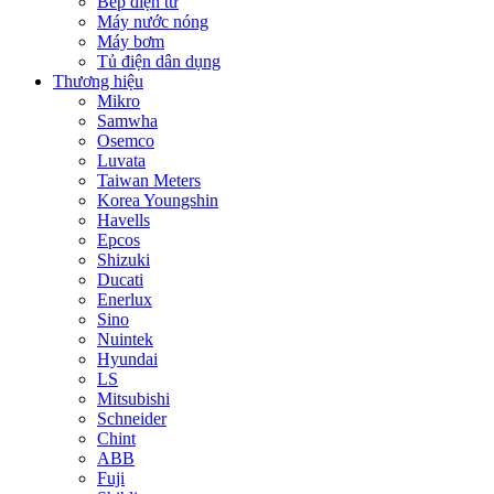
Bếp điện từ
Máy nước nóng
Máy bơm
Tủ điện dân dụng
Thương hiệu
Mikro
Samwha
Osemco
Luvata
Taiwan Meters
Korea Youngshin
Havells
Epcos
Shizuki
Ducati
Enerlux
Sino
Nuintek
Hyundai
LS
Mitsubishi
Schneider
Chint
ABB
Fuji