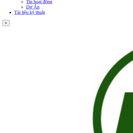
Tin hoạt động
Dự Án
Tài liệu kỹ thuật
×