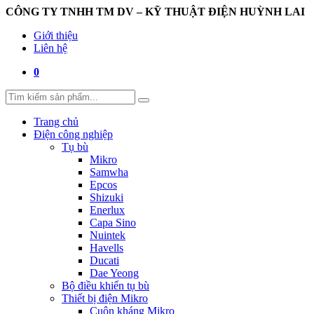
CÔNG TY TNHH TM DV – KỸ THUẬT ĐIỆN HUỲNH LAI
Giới thiệu
Liên hệ
0
Trang chủ
Điện công nghiệp
Tụ bù
Mikro
Samwha
Epcos
Shizuki
Enerlux
Capa Sino
Nuintek
Havells
Ducati
Dae Yeong
Bộ điều khiển tụ bù
Thiết bị điện Mikro
Cuộn kháng Mikro