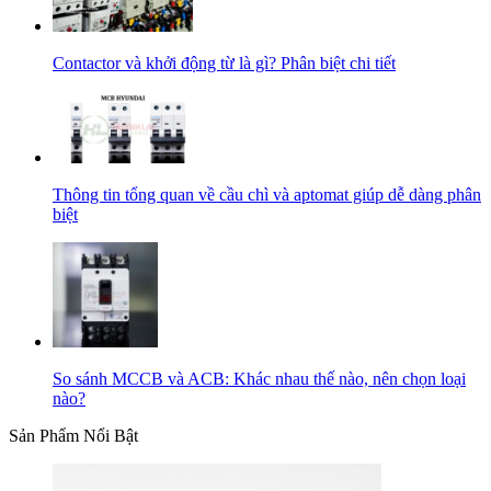
Contactor và khởi động từ là gì? Phân biệt chi tiết
Thông tin tổng quan về cầu chì và aptomat giúp dễ dàng phân
biệt
So sánh MCCB và ACB: Khác nhau thế nào, nên chọn loại
nào?
Sản Phẩm Nổi Bật