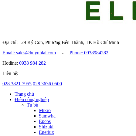
Địa chỉ: 129 Ký Con, Phường Bến Thành, TP. Hồ Chí Minh
Email: sales@huynhlai.com
-
Phone: 0938984282
Hotline:
0938 984 282
Liên hệ:
028 3821 7955
028 3636 0500
Trang chủ
Điện công nghiệp
Tụ bù
Mikro
Samwha
Epcos
Shizuki
Enerlux