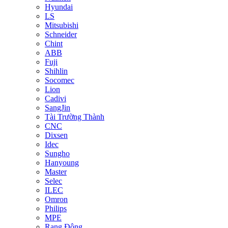
Hyundai
LS
Mitsubishi
Schneider
Chint
ABB
Fuji
Shihlin
Socomec
Lion
Cadivi
SangJin
Tài Trường Thành
CNC
Dixsen
Idec
Sungho
Hanyoung
Master
Selec
ILEC
Omron
Philips
MPE
Rạng Đông