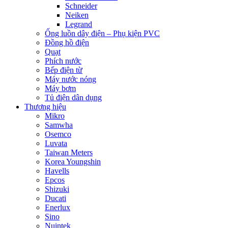
Schneider
Neiken
Legrand
Ống luồn dây điện – Phụ kiện PVC
Đồng hồ điện
Quạt
Phích nước
Bếp điện từ
Máy nước nóng
Máy bơm
Tủ điện dân dụng
Thương hiệu
Mikro
Samwha
Osemco
Luvata
Taiwan Meters
Korea Youngshin
Havells
Epcos
Shizuki
Ducati
Enerlux
Sino
Nuintek