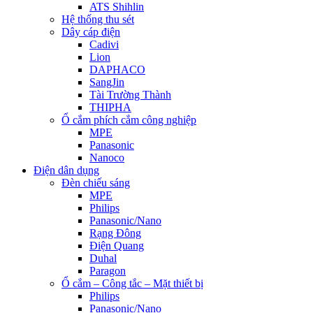
ATS Shihlin
Hệ thống thu sét
Dây cáp điện
Cadivi
Lion
DAPHACO
SangJin
Tài Trường Thành
THIPHA
Ổ cắm phích cắm công nghiệp
MPE
Panasonic
Nanoco
Điện dân dụng
Đèn chiếu sáng
MPE
Philips
Panasonic/Nano
Rạng Đông
Điện Quang
Duhal
Paragon
Ổ cắm – Công tắc – Mặt thiết bị
Philips
Panasonic/Nano