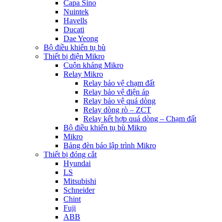
Capa Sino
Nuintek
Havells
Ducati
Dae Yeong
Bộ điều khiển tụ bù
Thiết bị điện Mikro
Cuộn kháng Mikro
Relay Mikro
Relay bảo vệ chạm đất
Relay bảo vệ điện áp
Relay bảo vệ quá dòng
Relay dòng rò – ZCT
Relay kết hợp quá dòng – Chạm đất
Bộ điều khiển tụ bù Mikro
Mikro
Bảng đèn báo lập trình Mikro
Thiết bị đóng cắt
Hyundai
LS
Mitsubishi
Schneider
Chint
Fuji
ABB