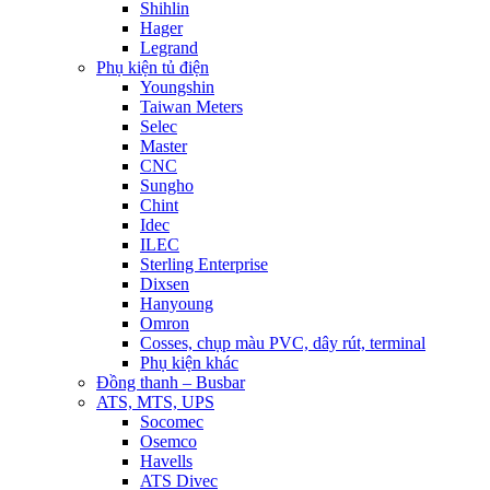
Shihlin
Hager
Legrand
Phụ kiện tủ điện
Youngshin
Taiwan Meters
Selec
Master
CNC
Sungho
Chint
Idec
ILEC
Sterling Enterprise
Dixsen
Hanyoung
Omron
Cosses, chụp màu PVC, dây rút, terminal
Phụ kiện khác
Đồng thanh – Busbar
ATS, MTS, UPS
Socomec
Osemco
Havells
ATS Divec