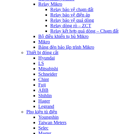
Relay Mikro
Relay bảo vệ chạm đất
Relay bảo vệ điện áp
Relay bảo vệ quá dòng
Relay dòng rò – ZCT
Relay kết hợp quá dòng – Chạm đất
Bộ điều khiển tụ bù Mikro
Mikro
Bảng đèn báo lập trình Mikro
Thiết bị đóng cắt
Hyundai
LS
Mitsubishi
Schneider
Chint
Fuji
ABB
Shihlin
Hager
Legrand
Phụ kiện tủ điện
Youngshin
Taiwan Meters
Selec
Master