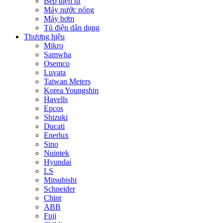
Bếp điện từ
Máy nước nóng
Máy bơm
Tủ điện dân dụng
Thương hiệu
Mikro
Samwha
Osemco
Luvata
Taiwan Meters
Korea Youngshin
Havells
Epcos
Shizuki
Ducati
Enerlux
Sino
Nuintek
Hyundai
LS
Mitsubishi
Schneider
Chint
ABB
Fuji