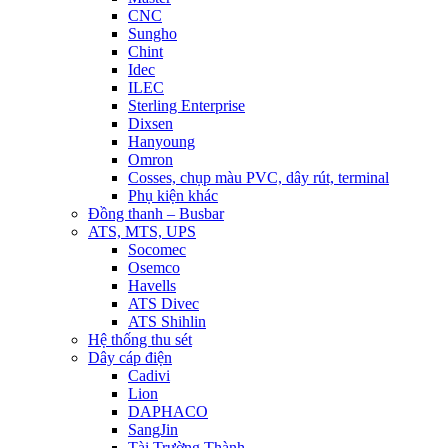
CNC
Sungho
Chint
Idec
ILEC
Sterling Enterprise
Dixsen
Hanyoung
Omron
Cosses, chụp màu PVC, dây rút, terminal
Phụ kiện khác
Đồng thanh – Busbar
ATS, MTS, UPS
Socomec
Osemco
Havells
ATS Divec
ATS Shihlin
Hệ thống thu sét
Dây cáp điện
Cadivi
Lion
DAPHACO
SangJin
Tài Trường Thành