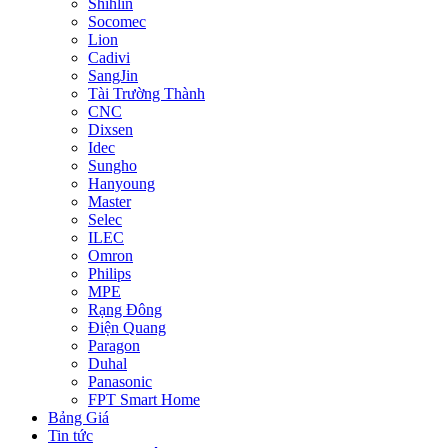
Shihlin
Socomec
Lion
Cadivi
SangJin
Tài Trường Thành
CNC
Dixsen
Idec
Sungho
Hanyoung
Master
Selec
ILEC
Omron
Philips
MPE
Rạng Đông
Điện Quang
Paragon
Duhal
Panasonic
FPT Smart Home
Bảng Giá
Tin tức