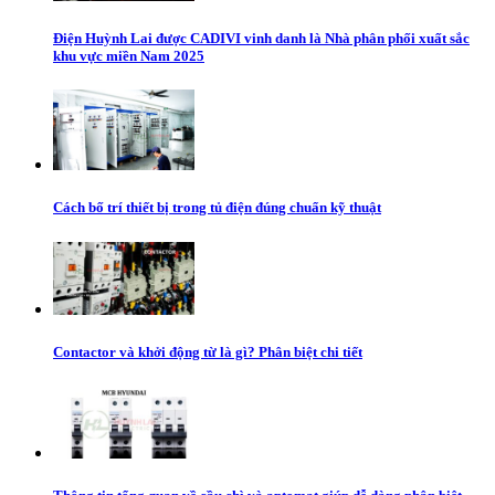
Điện Huỳnh Lai được CADIVI vinh danh là Nhà phân phối xuất sắc
khu vực miền Nam 2025
Cách bố trí thiết bị trong tủ điện đúng chuẩn kỹ thuật
Contactor và khởi động từ là gì? Phân biệt chi tiết