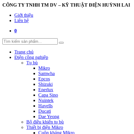
CÔNG TY TNHH TM DV – KỸ THUẬT ĐIỆN HUỲNH LAI
Giới thiệu
Liên hệ
0
Trang chủ
Điện công nghiệp
Tụ bù
Mikro
Samwha
Epcos
Shizuki
Enerlux
Capa Sino
Nuintek
Havells
Ducati
Dae Yeong
Bộ điều khiển tụ bù
Thiết bị điện Mikro
Cuộn kháng Mikro