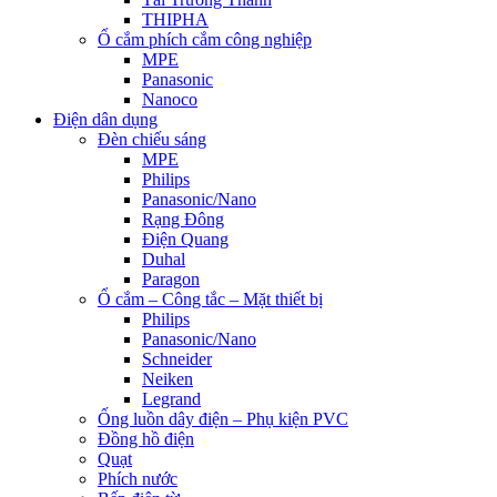
THIPHA
Ổ cắm phích cắm công nghiệp
MPE
Panasonic
Nanoco
Điện dân dụng
Đèn chiếu sáng
MPE
Philips
Panasonic/Nano
Rạng Đông
Điện Quang
Duhal
Paragon
Ổ cắm – Công tắc – Mặt thiết bị
Philips
Panasonic/Nano
Schneider
Neiken
Legrand
Ống luồn dây điện – Phụ kiện PVC
Đồng hồ điện
Quạt
Phích nước