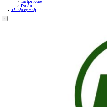
Tin hoạt động
Dự Án
Tài liệu kỹ thuật
×