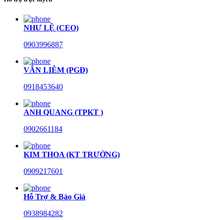
NHƯ LỆ (CEO)
0903996887
VĂN LIÊM (PGĐ)
0918453640
ANH QUANG (TPKT )
0902661184
KIM THOA (KT TRƯỞNG)
0909217601
Hỗ Trợ & Báo Giá
0938984282