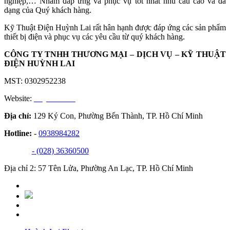
nghiệp,… Nhằm đáp ứng và phục vụ tốt nhất nhu cầu cao và đa
dạng của Quý khách hàng.
Kỹ Thuật Điện Huỳnh Lai rất hân hạnh được đáp ứng các sản phẩm
thiết bị điện và phục vụ các yêu cầu từ quý khách hàng.
CÔNG TY TNHH THƯƠNG MẠI – DỊCH VỤ – KỸ THUẬT
ĐIỆN HUỲNH LAI
MST: 0302952238
Website:
huynhlai.vn
Địa chỉ:
129 Ký Con, Phường Bến Thành, TP. Hồ Chí Minh
Hotline:
-
0938984282
- (028) 36360500
Địa chỉ 2: 57 Tên Lửa, Phường An Lạc, TP. Hồ Chí Minh