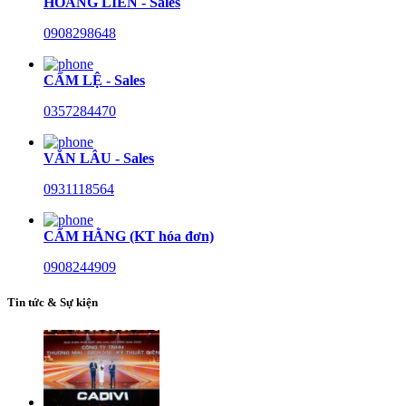
HOÀNG LIÊN - Sales
0908298648
CẨM LỆ - Sales
0357284470
VĂN LÂU - Sales
0931118564
CẨM HẰNG (KT hóa đơn)
0908244909
Tin tức & Sự kiện