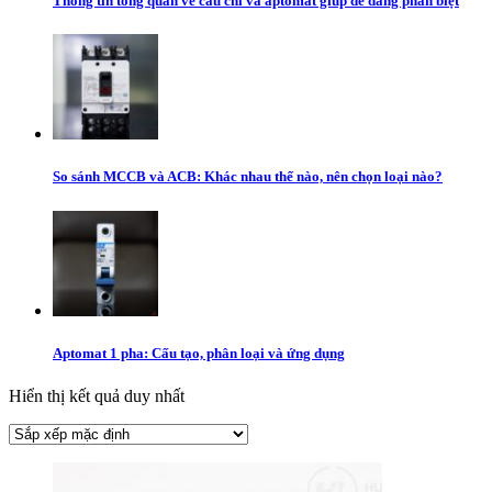
Thông tin tổng quan về cầu chì và aptomat giúp dễ dàng phân biệt
So sánh MCCB và ACB: Khác nhau thế nào, nên chọn loại nào?
Aptomat 1 pha: Cấu tạo, phân loại và ứng dụng
Hiển thị kết quả duy nhất