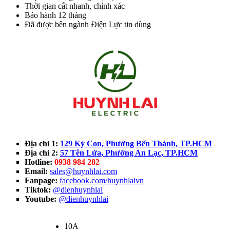
Thời gian cắt nhanh, chính xác
Bảo hành 12 tháng
Đã được bên ngành Điện Lực tin dùng
Địa chỉ 1:
129 Ký Con, Phường Bến Thành, TP.HCM
Địa chỉ 2:
57 Tên Lửa, Phường An Lạc, TP.HCM
Hotline:
0938 984 282
Email:
sales@huynhlai.com
Fanpage:
facebook.com/huynhlaivn
Tiktok:
@dienhuynhlai
Youtube:
@dienhuynhlai
10A