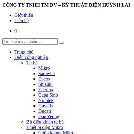
CÔNG TY TNHH TM DV – KỸ THUẬT ĐIỆN HUỲNH LAI
Giới thiệu
Liên hệ
0
Trang chủ
Điện công nghiệp
Tụ bù
Mikro
Samwha
Epcos
Shizuki
Enerlux
Capa Sino
Nuintek
Havells
Ducati
Dae Yeong
Bộ điều khiển tụ bù
Thiết bị điện Mikro
Cuộn kháng Mikro