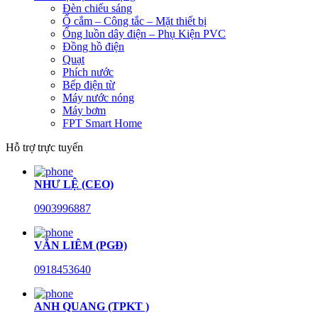
Đèn chiếu sáng
Ổ cắm – Công tắc – Mặt thiết bị
Ống luồn dây điện – Phụ Kiện PVC
Đồng hồ điện
Quạt
Phích nước
Bếp điện từ
Máy nước nóng
Máy bơm
FPT Smart Home
Hỗ trợ trực tuyến
NHƯ LỆ (CEO)
0903996887
VĂN LIÊM (PGĐ)
0918453640
ANH QUANG (TPKT )