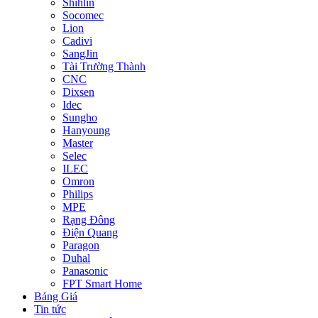
Shihlin
Socomec
Lion
Cadivi
SangJin
Tài Trường Thành
CNC
Dixsen
Idec
Sungho
Hanyoung
Master
Selec
ILEC
Omron
Philips
MPE
Rạng Đông
Điện Quang
Paragon
Duhal
Panasonic
FPT Smart Home
Bảng Giá
Tin tức