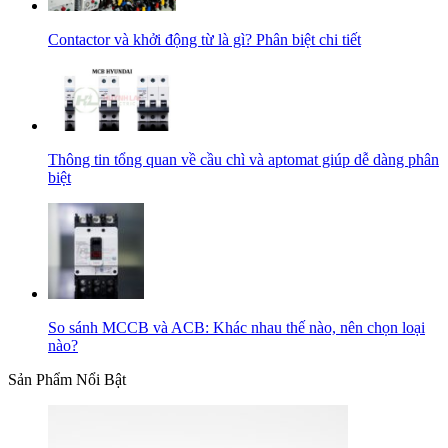
Contactor và khởi động từ là gì? Phân biệt chi tiết
Thông tin tổng quan về cầu chì và aptomat giúp dễ dàng phân
biệt
So sánh MCCB và ACB: Khác nhau thế nào, nên chọn loại
nào?
Sản Phẩm Nổi Bật