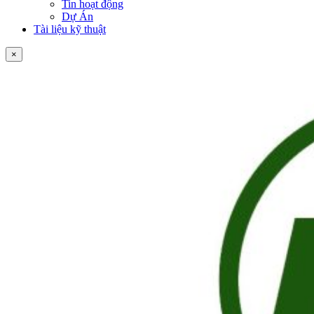
Tin hoạt động
Dự Án
Tài liệu kỹ thuật
×