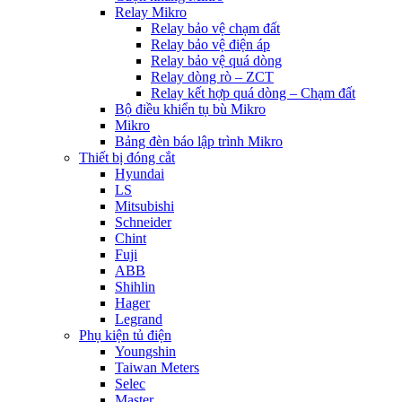
Relay Mikro
Relay bảo vệ chạm đất
Relay bảo vệ điện áp
Relay bảo vệ quá dòng
Relay dòng rò – ZCT
Relay kết hợp quá dòng – Chạm đất
Bộ điều khiển tụ bù Mikro
Mikro
Bảng đèn báo lập trình Mikro
Thiết bị đóng cắt
Hyundai
LS
Mitsubishi
Schneider
Chint
Fuji
ABB
Shihlin
Hager
Legrand
Phụ kiện tủ điện
Youngshin
Taiwan Meters
Selec
Master