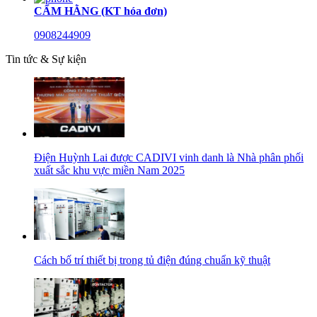
CẨM HẰNG (KT hóa đơn)
0908244909
Tin tức & Sự kiện
Điện Huỳnh Lai được CADIVI vinh danh là Nhà phân phối
xuất sắc khu vực miền Nam 2025
Cách bố trí thiết bị trong tủ điện đúng chuẩn kỹ thuật