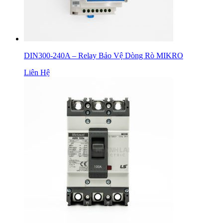
DIN300-240A – Relay Bảo Vệ Dòng Rò MIKRO
Liên Hệ