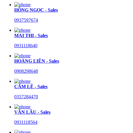
HỒNG NGỌC - Sales
0937597674
MAI THI - Sales
0931118640
HOÀNG LIÊN - Sales
0908298648
CẨM LỆ - Sales
0357284470
VĂN LÂU - Sales
0931118564