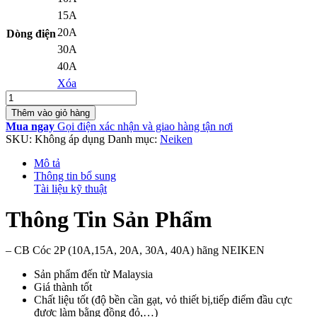
30,000₫.
15A
20A
Dòng điện
30A
40A
Xóa
Số
lượng
Thêm vào giỏ hàng
Mua ngay
Gọi điện xác nhận và giao hàng tận nơi
SKU:
Không áp dụng
Danh mục:
Neiken
Mô tả
Thông tin bổ sung
Tài liệu kỹ thuật
Thông Tin Sản Phẩm
– CB Cóc 2P (10A,15A, 20A, 30A, 40A) hãng NEIKEN
Sản phẩm đến từ Malaysia
Giá thành tốt
Chất liệu tốt (độ bền cần gạt, vỏ thiết bị,tiếp điểm đầu cực
được làm bằng đồng đỏ,…)