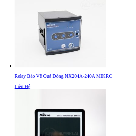
Relay Bảo Vệ Quá Dòng NX204A-240A MIKRO
Liên Hệ