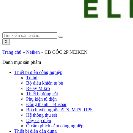
X
Trang chủ
»
Neiken
»
CB CÓC 2P NEIKEN
Danh mục sản phẩm
Thiết bị điện công nghiệp
Tụ bù
Bộ điều khiển tụ bù
Relay Mikro
Thiết bị đóng cắt
Phụ kiện tủ điện
Đồng thanh – Busbar
Bộ chuyển nguồn ATS, MTS, UPS
Hệ thống thu sét
Dây cáp điện
Ổ cắm phích cắm công nghiệp
Thiết bị điện dân dụng