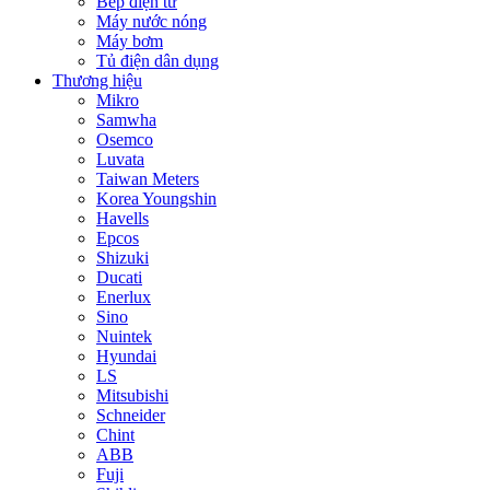
Bếp điện từ
Máy nước nóng
Máy bơm
Tủ điện dân dụng
Thương hiệu
Mikro
Samwha
Osemco
Luvata
Taiwan Meters
Korea Youngshin
Havells
Epcos
Shizuki
Ducati
Enerlux
Sino
Nuintek
Hyundai
LS
Mitsubishi
Schneider
Chint
ABB
Fuji