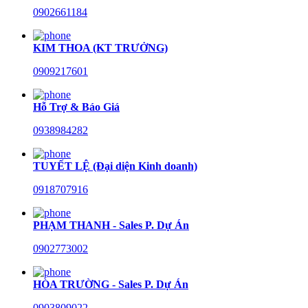
0902661184
KIM THOA (KT TRƯỞNG)
0909217601
Hỗ Trợ & Báo Giá
0938984282
TUYẾT LỆ (Đại diện Kinh doanh)
0918707916
PHẠM THANH - Sales P. Dự Án
0902773002
HÒA TRƯỜNG - Sales P. Dự Án
0903809022