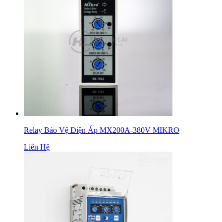
Relay Bảo Vệ Điện Áp MX200A-380V MIKRO
Liên Hệ