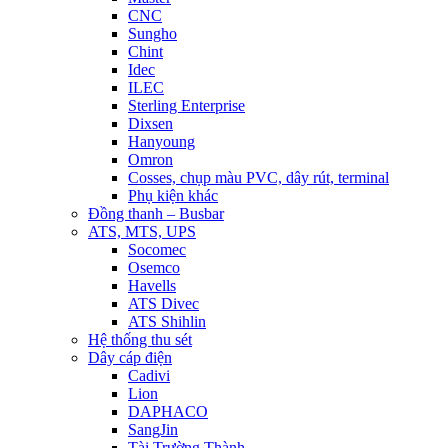
CNC
Sungho
Chint
Idec
ILEC
Sterling Enterprise
Dixsen
Hanyoung
Omron
Cosses, chụp màu PVC, dây rút, terminal
Phụ kiện khác
Đồng thanh – Busbar
ATS, MTS, UPS
Socomec
Osemco
Havells
ATS Divec
ATS Shihlin
Hệ thống thu sét
Dây cáp điện
Cadivi
Lion
DAPHACO
SangJin
Tài Trường Thành