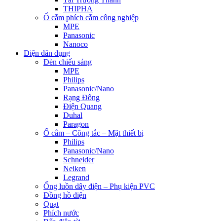
THIPHA
Ổ cắm phích cắm công nghiệp
MPE
Panasonic
Nanoco
Điện dân dụng
Đèn chiếu sáng
MPE
Philips
Panasonic/Nano
Rạng Đông
Điện Quang
Duhal
Paragon
Ổ cắm – Công tắc – Mặt thiết bị
Philips
Panasonic/Nano
Schneider
Neiken
Legrand
Ống luồn dây điện – Phụ kiện PVC
Đồng hồ điện
Quạt
Phích nước