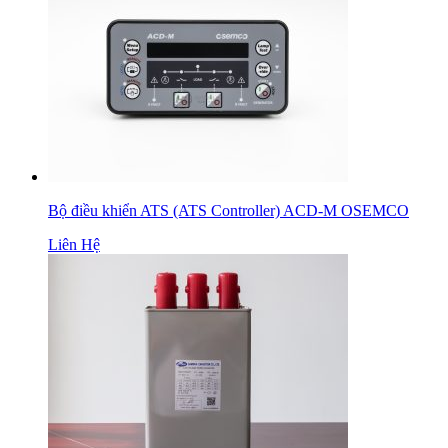
Bộ điều khiển ATS (ATS Controller) ACD-M OSEMCO
Liên Hệ