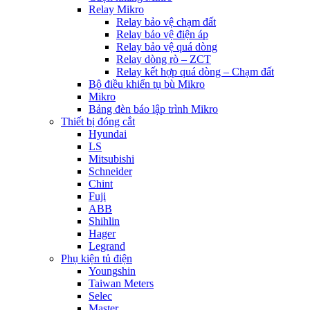
Relay Mikro
Relay bảo vệ chạm đất
Relay bảo vệ điện áp
Relay bảo vệ quá dòng
Relay dòng rò – ZCT
Relay kết hợp quá dòng – Chạm đất
Bộ điều khiển tụ bù Mikro
Mikro
Bảng đèn báo lập trình Mikro
Thiết bị đóng cắt
Hyundai
LS
Mitsubishi
Schneider
Chint
Fuji
ABB
Shihlin
Hager
Legrand
Phụ kiện tủ điện
Youngshin
Taiwan Meters
Selec
Master