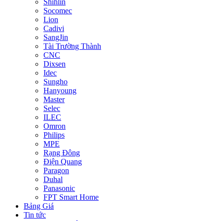
Shihlin
Socomec
Lion
Cadivi
SangJin
Tài Trường Thành
CNC
Dixsen
Idec
Sungho
Hanyoung
Master
Selec
ILEC
Omron
Philips
MPE
Rạng Đông
Điện Quang
Paragon
Duhal
Panasonic
FPT Smart Home
Bảng Giá
Tin tức