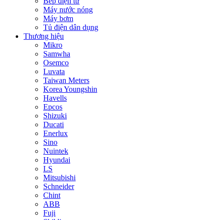
Bếp điện từ
Máy nước nóng
Máy bơm
Tủ điện dân dụng
Thương hiệu
Mikro
Samwha
Osemco
Luvata
Taiwan Meters
Korea Youngshin
Havells
Epcos
Shizuki
Ducati
Enerlux
Sino
Nuintek
Hyundai
LS
Mitsubishi
Schneider
Chint
ABB
Fuji