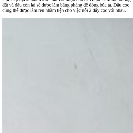
đất và đầu còn lại sẽ được làm bằng phẳng để đóng búa tạ. Đầu cọc
cũng thể được làm ren nhằm tiện cho việc nối 2 dây cọc với nhau.