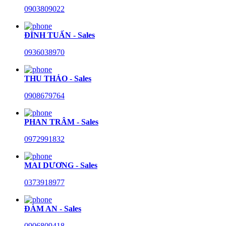
0903809022
ĐÌNH TUẤN - Sales
0936038970
THU THẢO - Sales
0908679764
PHAN TRÂM - Sales
0972991832
MAI DƯƠNG - Sales
0373918977
ĐÀM AN - Sales
0906809418