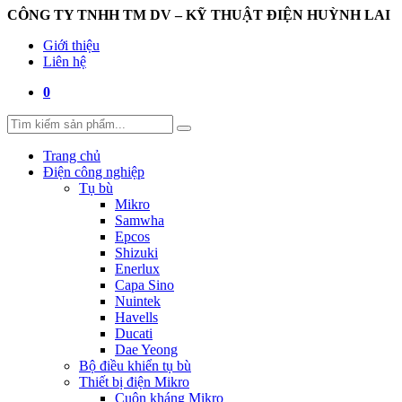
CÔNG TY TNHH TM DV – KỸ THUẬT ĐIỆN HUỲNH LAI
Giới thiệu
Liên hệ
0
Trang chủ
Điện công nghiệp
Tụ bù
Mikro
Samwha
Epcos
Shizuki
Enerlux
Capa Sino
Nuintek
Havells
Ducati
Dae Yeong
Bộ điều khiển tụ bù
Thiết bị điện Mikro
Cuộn kháng Mikro