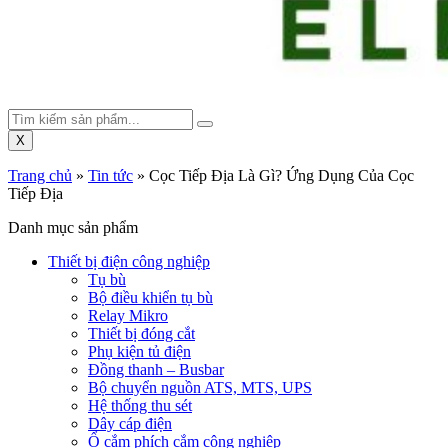
X
Trang chủ
»
Tin tức
»
Cọc Tiếp Địa Là Gì? Ứng Dụng Của Cọc
Tiếp Địa
Danh mục sản phẩm
Thiết bị điện công nghiệp
Tụ bù
Bộ điều khiển tụ bù
Relay Mikro
Thiết bị đóng cắt
Phụ kiện tủ điện
Đồng thanh – Busbar
Bộ chuyển nguồn ATS, MTS, UPS
Hệ thống thu sét
Dây cáp điện
Ổ cắm phích cắm công nghiệp