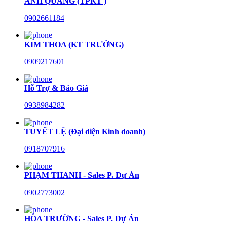
ANH QUANG (TPKT )
0902661184
KIM THOA (KT TRƯỞNG)
0909217601
Hỗ Trợ & Báo Giá
0938984282
TUYẾT LỆ (Đại diện Kinh doanh)
0918707916
PHẠM THANH - Sales P. Dự Án
0902773002
HÒA TRƯỜNG - Sales P. Dự Án