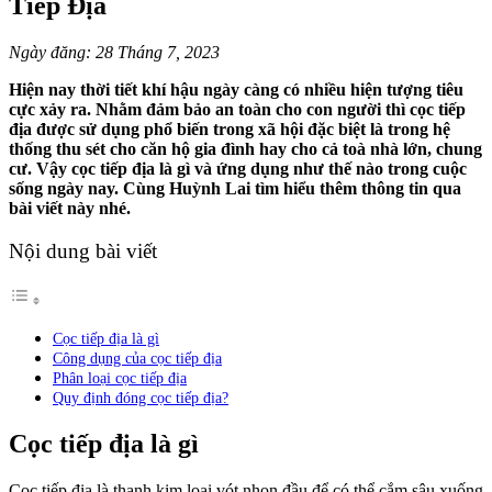
Tiếp Địa
Ngày đăng: 28 Tháng 7, 2023
Hiện nay thời tiết khí hậu ngày càng có nhiều hiện tượng tiêu
cực xảy ra. Nhằm đảm bảo an toàn cho con người thì cọc tiếp
địa được sử dụng phổ biến trong xã hội đặc biệt là trong hệ
thống thu sét cho căn hộ gia đình hay cho cả toà nhà lớn, chung
cư. Vậy cọc tiếp địa là gì và ứng dụng như thế nào trong cuộc
sống ngày nay. Cùng Huỳnh Lai tìm hiểu thêm thông tin qua
bài viết này nhé.
Nội dung bài viết
Cọc tiếp địa là gì
Công dụng của cọc tiếp địa
Phân loại cọc tiếp địa
Quy định đóng cọc tiếp địa?
Cọc tiếp địa là gì
Cọc tiếp địa là thanh kim loại vót nhọn đầu để có thể cắm sâu xuống