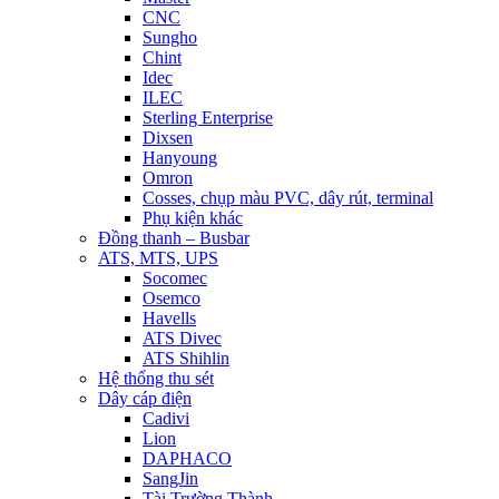
CNC
Sungho
Chint
Idec
ILEC
Sterling Enterprise
Dixsen
Hanyoung
Omron
Cosses, chụp màu PVC, dây rút, terminal
Phụ kiện khác
Đồng thanh – Busbar
ATS, MTS, UPS
Socomec
Osemco
Havells
ATS Divec
ATS Shihlin
Hệ thống thu sét
Dây cáp điện
Cadivi
Lion
DAPHACO
SangJin
Tài Trường Thành