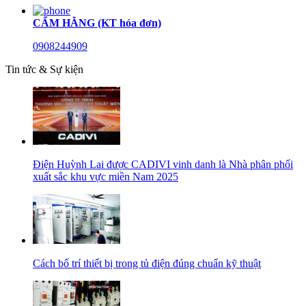
CẨM HẰNG (KT hóa đơn)
0908244909
Tin tức & Sự kiện
Điện Huỳnh Lai được CADIVI vinh danh là Nhà phân phối
xuất sắc khu vực miền Nam 2025
Cách bố trí thiết bị trong tủ điện đúng chuẩn kỹ thuật