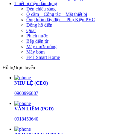
Thiết bị điện dân dụng
Đèn chiếu sáng
Ổ cắm – Công tắc – Mặt thiết bị
Ống luồn dây điện – Phụ Kiện PVC
Đồng hồ điện
Quạt
Phích nước
Bếp điện từ
Máy nước nóng
Máy bơm
FPT Smart Home
Hỗ trợ trực tuyến
NHƯ LỆ (CEO)
0903996887
VĂN LIÊM (PGĐ)
0918453640