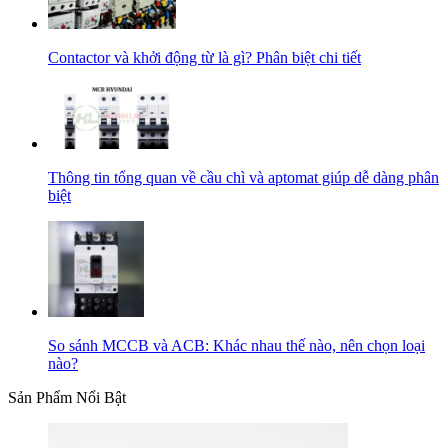
Contactor và khởi động từ là gì? Phân biệt chi tiết
Thông tin tổng quan về cầu chì và aptomat giúp dễ dàng phân
biệt
So sánh MCCB và ACB: Khác nhau thế nào, nên chọn loại
nào?
Sản Phẩm Nổi Bật