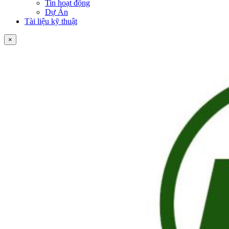
Tin hoạt động
Dự Án
Tài liệu kỹ thuật
×