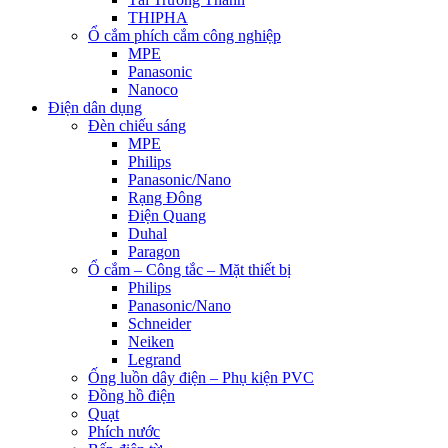
THIPHA
Ổ cắm phích cắm công nghiệp
MPE
Panasonic
Nanoco
Điện dân dụng
Đèn chiếu sáng
MPE
Philips
Panasonic/Nano
Rạng Đông
Điện Quang
Duhal
Paragon
Ổ cắm – Công tắc – Mặt thiết bị
Philips
Panasonic/Nano
Schneider
Neiken
Legrand
Ống luồn dây điện – Phụ kiện PVC
Đồng hồ điện
Quạt
Phích nước