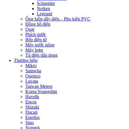
Schneider
Neiken
Legrand
Ống luồn dây điện – Phụ kiện PVC
Đồng hồ điện
Quạt
Phích nước
Bếp điện từ
Máy nước nóng
Máy bơm
Tủ điện dân dụng
Thương hiệu
Mikro
Samwha
Osemco
Luvata
Taiwan Meters
Korea Youngshin
Havells
Epcos
Shizuki
Ducati
Enerlux
Sino
Nuintek