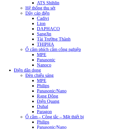
ATS Shihlin
Hệ thống thu sét
Dây cáp điện
Cadivi
Lion
DAPHACO
SangJin
Tài Trường Thành
THIPHA
Ổ cắm phích cắm công nghiệp
MPE
Panasonic
Nanoco
Điện dân dụng
Đèn chiếu sáng
MPE
Philips
Panasonic/Nano
Rạng Đông
Điện Quang
Duhal
Paragon
Ổ cắm – Công tắc – Mặt thiết bị
Philips
Panasonic/Nano