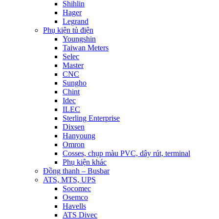
Shihlin
Hager
Legrand
Phụ kiện tủ điện
Youngshin
Taiwan Meters
Selec
Master
CNC
Sungho
Chint
Idec
ILEC
Sterling Enterprise
Dixsen
Hanyoung
Omron
Cosses, chụp màu PVC, dây rút, terminal
Phụ kiện khác
Đồng thanh – Busbar
ATS, MTS, UPS
Socomec
Osemco
Havells
ATS Divec