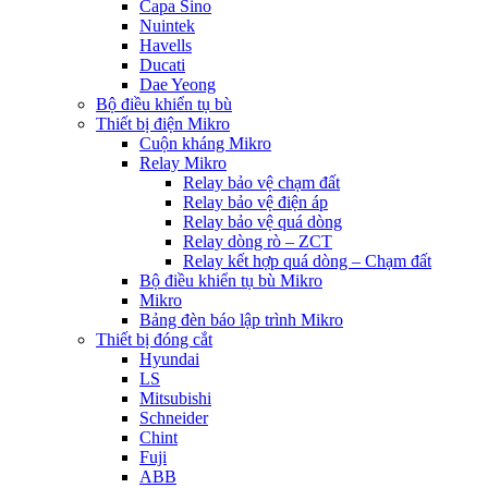
Capa Sino
Nuintek
Havells
Ducati
Dae Yeong
Bộ điều khiển tụ bù
Thiết bị điện Mikro
Cuộn kháng Mikro
Relay Mikro
Relay bảo vệ chạm đất
Relay bảo vệ điện áp
Relay bảo vệ quá dòng
Relay dòng rò – ZCT
Relay kết hợp quá dòng – Chạm đất
Bộ điều khiển tụ bù Mikro
Mikro
Bảng đèn báo lập trình Mikro
Thiết bị đóng cắt
Hyundai
LS
Mitsubishi
Schneider
Chint
Fuji
ABB