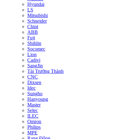
Hyundai
LS
Mitsubishi
Schneider
Chint
ABB
Fuji
Shihlin
Socomec
Lion
Cadivi
SangJin
Tài Trường Thành
CNC
Dixsen
Idec
Sungho
Hanyoung
Master
Selec
ILEC
Omron
Philips
MPE
Rạng Đông