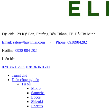
Địa chỉ: 129 Ký Con, Phường Bến Thành, TP. Hồ Chí Minh
Email: sales@huynhlai.com
-
Phone: 0938984282
Hotline:
0938 984 282
Liên hệ:
028 3821 7955
028 3636 0500
Trang chủ
Điện công nghiệp
Tụ bù
Mikro
Samwha
Epcos
Shizuki
Enerlux