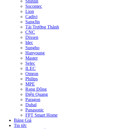
Shihlin
Socomec
Lion
Cadivi
SangJin
Tài Trường Thành
CNC
Dixsen
Idec
Sungho
Hanyoung
Master
Selec
ILEC
Omron
Philips
MPE
Rạng Đông
Điện Quang
Paragon
Duhal
Panasonic
FPT Smart Home
Bảng Giá
Tin tức