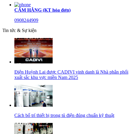
CẨM HẰNG (KT hóa đơn)
0908244909
Tin tức & Sự kiện
Điện Huỳnh Lai được CADIVI vinh danh là Nhà phân phối
xuất sắc khu vực miền Nam 2025
Cách bố trí thiết bị trong tủ điện đúng chuẩn kỹ thuật