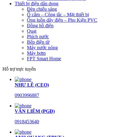
Thiết bị điện dân dụng
Đèn chiếu sáng
Ổ cắm – Công tắc – Mặt thiết bị
Ống luồn dây điện – Phụ Kiện PVC
Đồng hồ điện
Quạt
Phích nước
Bếp điện từ
Máy nước nóng
Máy bơm
FPT Smart Home
Hỗ trợ trực tuyến
NHƯ LỆ (CEO)
0903996887
VĂN LIÊM (PGĐ)
0918453640