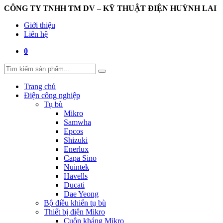
CÔNG TY TNHH TM DV – KỸ THUẬT ĐIỆN HUỲNH LAI
Giới thiệu
Liên hệ
0
Trang chủ
Điện công nghiệp
Tụ bù
Mikro
Samwha
Epcos
Shizuki
Enerlux
Capa Sino
Nuintek
Havells
Ducati
Dae Yeong
Bộ điều khiển tụ bù
Thiết bị điện Mikro
Cuộn kháng Mikro