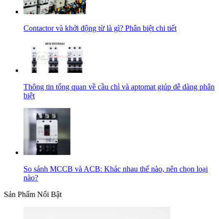
Contactor và khởi động từ là gì? Phân biệt chi tiết
Thông tin tổng quan về cầu chì và aptomat giúp dễ dàng phân
biệt
So sánh MCCB và ACB: Khác nhau thế nào, nên chọn loại
nào?
Sản Phẩm Nổi Bật