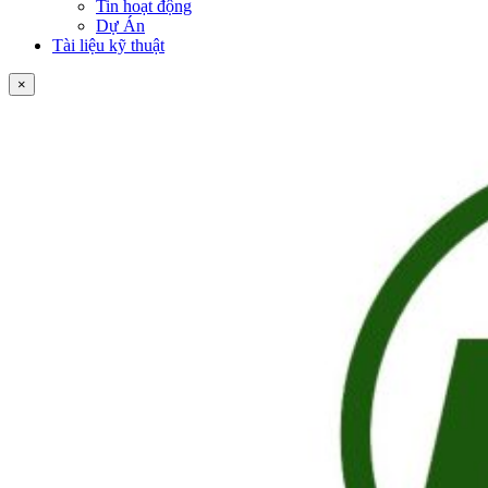
Tin hoạt động
Dự Án
Tài liệu kỹ thuật
×