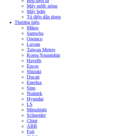
Bếp điện từ
Máy nước nóng
Máy bơm
Tủ điện dân dụng
Thương hiệu
Mikro
Samwha
Osemco
Luvata
Taiwan Meters
Korea Youngshin
Havells
Epcos
Shizuki
Ducati
Enerlux
Sino
Nuintek
Hyundai
LS
Mitsubishi
Schneider
Chint
ABB
Fuji