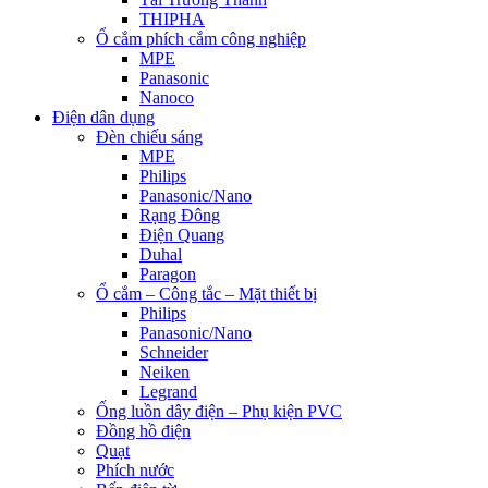
THIPHA
Ổ cắm phích cắm công nghiệp
MPE
Panasonic
Nanoco
Điện dân dụng
Đèn chiếu sáng
MPE
Philips
Panasonic/Nano
Rạng Đông
Điện Quang
Duhal
Paragon
Ổ cắm – Công tắc – Mặt thiết bị
Philips
Panasonic/Nano
Schneider
Neiken
Legrand
Ống luồn dây điện – Phụ kiện PVC
Đồng hồ điện
Quạt
Phích nước