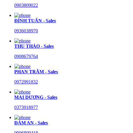
0903809022
ĐÌNH TUẤN - Sales
0936038970
THU THẢO - Sales
0908679764
PHAN TRÂM - Sales
0972991832
MAI DƯƠNG - Sales
0373918977
ĐÀM AN - Sales
0906809418