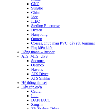
CNC
Sungho
Chint
Idec
ILEC
Sterling Enterprise
Dixsen
Hanyoung
Omron
Cosses, chụp màu PVC, dây rút, terminal
Phụ kiện khác
Đồng thanh – Busbar
ATS, MTS, UPS
Socomec
Osemco
Havells
ATS Divec
ATS Shihlin
Hệ thống thu sét
Dây cáp điện
Cadivi
Lion
DAPHACO
SangJin
Tài Trường Thành