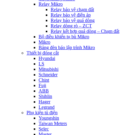
Relay Mikro
Relay bảo vệ chạm đất
Relay bảo vệ điện áp
Relay bảo vệ quá dòng
Relay dòng rò – ZCT
Relay kết hợp quá dòng – Chạm đất
Bộ điều khiển tụ bù Mikro
Mikro
Bảng đèn báo lập trình Mikro
Thiết bị đóng cắt
Hyundai
LS
Mitsubishi
Schneider
Chint
Fuji
ABB
Shihlin
Hager
Legrand
Phụ kiện tủ điện
Youngshin
Taiwan Meters
Selec
Master