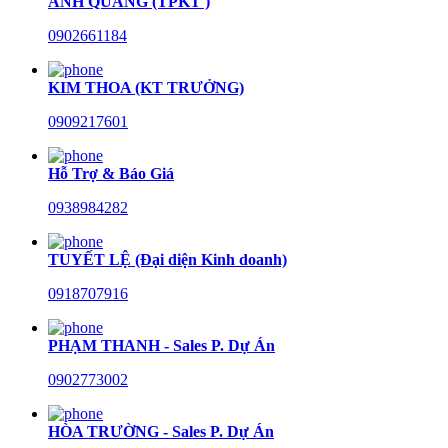
ANH QUANG (TPKT )
0902661184
KIM THOA (KT TRƯỞNG)
0909217601
Hỗ Trợ & Báo Giá
0938984282
TUYẾT LỆ (Đại diện Kinh doanh)
0918707916
PHẠM THANH - Sales P. Dự Án
0902773002
HÒA TRƯỜNG - Sales P. Dự Án