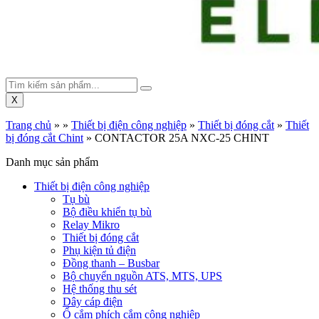
X
Trang chủ
»
»
Thiết bị điện công nghiệp
»
Thiết bị đóng cắt
»
Thiết
bị đóng cắt Chint
»
CONTACTOR 25A NXC-25 CHINT
Danh mục sản phẩm
Thiết bị điện công nghiệp
Tụ bù
Bộ điều khiển tụ bù
Relay Mikro
Thiết bị đóng cắt
Phụ kiện tủ điện
Đồng thanh – Busbar
Bộ chuyển nguồn ATS, MTS, UPS
Hệ thống thu sét
Dây cáp điện
Ổ cắm phích cắm công nghiệp