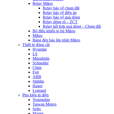
Relay Mikro
Relay bảo vệ chạm đất
Relay bảo vệ điện áp
Relay bảo vệ quá dòng
Relay dòng rò – ZCT
Relay kết hợp quá dòng – Chạm đất
Bộ điều khiển tụ bù Mikro
Mikro
Bảng đèn báo lập trình Mikro
Thiết bị đóng cắt
Hyundai
LS
Mitsubishi
Schneider
Chint
Fuji
ABB
Shihlin
Hager
Legrand
Phụ kiện tủ điện
Youngshin
Taiwan Meters
Selec
Master