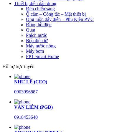
Thiết bị điện dân dụng
Đèn chiếu sáng
Ổ cắm – Công tắc – Mặt thiết bị
Ống luồn dây điện – Phụ Kiện PVC
Đồng hồ điện
Quạt
Phích nước
Bếp điện từ
Máy nước nóng
Máy bơm
FPT Smart Home
Hỗ trợ trực tuyến
NHƯ LỆ (CEO)
0903996887
VĂN LIÊM (PGĐ)
0918453640