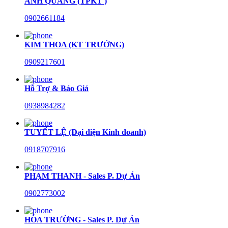
ANH QUANG (TPKT )
0902661184
KIM THOA (KT TRƯỞNG)
0909217601
Hỗ Trợ & Báo Giá
0938984282
TUYẾT LỆ (Đại diện Kinh doanh)
0918707916
PHẠM THANH - Sales P. Dự Án
0902773002
HÒA TRƯỜNG - Sales P. Dự Án