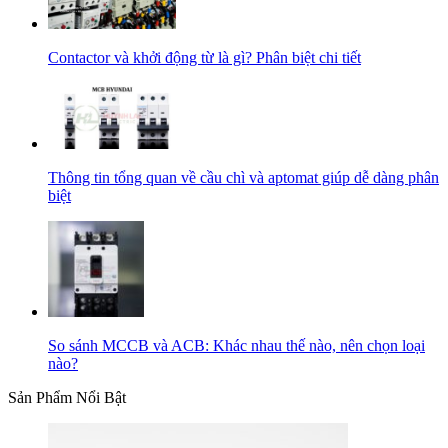
Contactor và khởi động từ là gì? Phân biệt chi tiết
Thông tin tổng quan về cầu chì và aptomat giúp dễ dàng phân
biệt
So sánh MCCB và ACB: Khác nhau thế nào, nên chọn loại
nào?
Sản Phẩm Nổi Bật