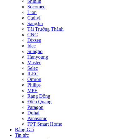
Shihlin
Socomec
Lion
Cadivi
SangJin
Tài Trường Thành
CNC
Dixsen
Idec
Sungho
Hanyoung
Master
Selec
ILEC
Omron
Philips
MPE
Rạng Đông
Điện Quang
Paragon
Duhal
Panasonic
FPT Smart Home
Bảng Giá
Tin tức