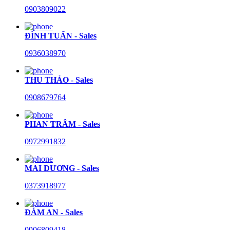
0903809022
ĐÌNH TUẤN - Sales
0936038970
THU THẢO - Sales
0908679764
PHAN TRÂM - Sales
0972991832
MAI DƯƠNG - Sales
0373918977
ĐÀM AN - Sales
0906809418