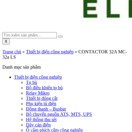
X
Trang chủ
»
Thiết bị điện công nghiệp
»
CONTACTOR 32A MC-
32a LS
Danh mục sản phẩm
Thiết bị điện công nghiệp
Tụ bù
Bộ điều khiển tụ bù
Relay Mikro
Thiết bị đóng cắt
Phụ kiện tủ điện
Đồng thanh – Busbar
Bộ chuyển nguồn ATS, MTS, UPS
Hệ thống thu sét
Dây cáp điện
Ổ cắm phích cắm công nghiệp