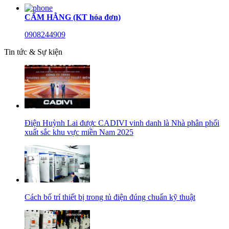
CẨM HẰNG (KT hóa đơn)
0908244909
Tin tức & Sự kiện
Điện Huỳnh Lai được CADIVI vinh danh là Nhà phân phối
xuất sắc khu vực miền Nam 2025
Cách bố trí thiết bị trong tủ điện đúng chuẩn kỹ thuật