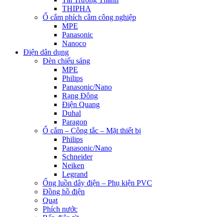
THIPHA
Ổ cắm phích cắm công nghiệp
MPE
Panasonic
Nanoco
Điện dân dụng
Đèn chiếu sáng
MPE
Philips
Panasonic/Nano
Rạng Đông
Điện Quang
Duhal
Paragon
Ổ cắm – Công tắc – Mặt thiết bị
Philips
Panasonic/Nano
Schneider
Neiken
Legrand
Ống luồn dây điện – Phụ kiện PVC
Đồng hồ điện
Quạt
Phích nước