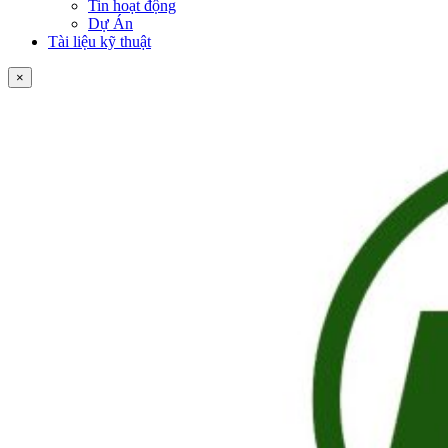
Tin hoạt động
Dự Án
Tài liệu kỹ thuật
×