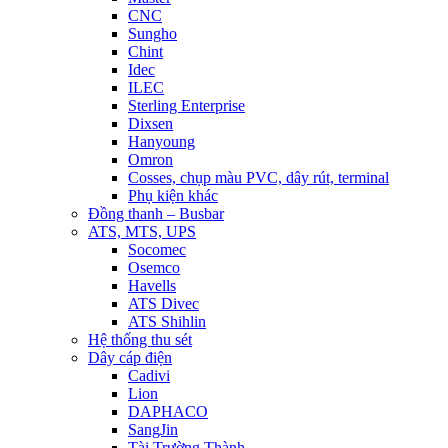
CNC
Sungho
Chint
Idec
ILEC
Sterling Enterprise
Dixsen
Hanyoung
Omron
Cosses, chụp màu PVC, dây rút, terminal
Phụ kiện khác
Đồng thanh – Busbar
ATS, MTS, UPS
Socomec
Osemco
Havells
ATS Divec
ATS Shihlin
Hệ thống thu sét
Dây cáp điện
Cadivi
Lion
DAPHACO
SangJin
Tài Trường Thành