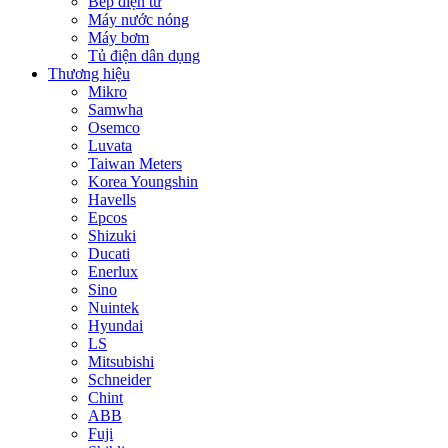
Bếp điện từ
Máy nước nóng
Máy bơm
Tủ điện dân dụng
Thương hiệu
Mikro
Samwha
Osemco
Luvata
Taiwan Meters
Korea Youngshin
Havells
Epcos
Shizuki
Ducati
Enerlux
Sino
Nuintek
Hyundai
LS
Mitsubishi
Schneider
Chint
ABB
Fuji