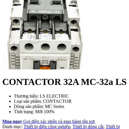
CONTACTOR 32A MC-32a LS
Thương hiệu: LS ELECTRIC
Loại sản phẩm: CONTACTOR
Dòng sản phẩm: MC Series
Tình trạng: Mới 100%
Mua ngay
Gọi điện xác nhận và giao hàng tận nơi
Danh mục:
Thiết bị điện công nghiệp
,
Thiết bị đóng cắt
,
Thiết bị