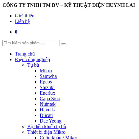
CÔNG TY TNHH TM DV – KỸ THUẬT ĐIỆN HUỲNH LAI
Giới thiệu
Liên hệ
0
Trang chủ
Điện công nghiệp
Tụ bù
Mikro
Samwha
Epcos
Shizuki
Enerlux
Capa Sino
Nuintek
Havells
Ducati
Dae Yeong
Bộ điều khiển tụ bù
Thiết bị điện Mikro
Cuộn kháng Mikro