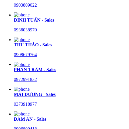
0903809022
ĐÌNH TUẤN - Sales
0936038970
THU THẢO - Sales
0908679764
PHAN TRÂM - Sales
0972991832
MAI DƯƠNG - Sales
0373918977
ĐÀM AN - Sales
0906809418