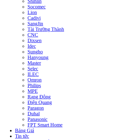
Shihlin
Socomec
Lion
Cadivi
SangJin
Tài Trường Thành
CNC
Dixsen
Idec
Sungho
Hanyoung
Master
Selec
ILEC
Omron
Philips
MPE
Rạng Đông
Điện Quang
Paragon
Duhal
Panasonic
FPT Smart Home
Bảng Giá
Tin tức