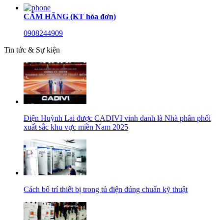
CẨM HẰNG (KT hóa đơn)
0908244909
Tin tức & Sự kiện
Điện Huỳnh Lai được CADIVI vinh danh là Nhà phân phối
xuất sắc khu vực miền Nam 2025
Cách bố trí thiết bị trong tủ điện đúng chuẩn kỹ thuật