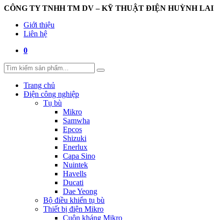
CÔNG TY TNHH TM DV – KỸ THUẬT ĐIỆN HUỲNH LAI
Giới thiệu
Liên hệ
0
Trang chủ
Điện công nghiệp
Tụ bù
Mikro
Samwha
Epcos
Shizuki
Enerlux
Capa Sino
Nuintek
Havells
Ducati
Dae Yeong
Bộ điều khiển tụ bù
Thiết bị điện Mikro
Cuộn kháng Mikro