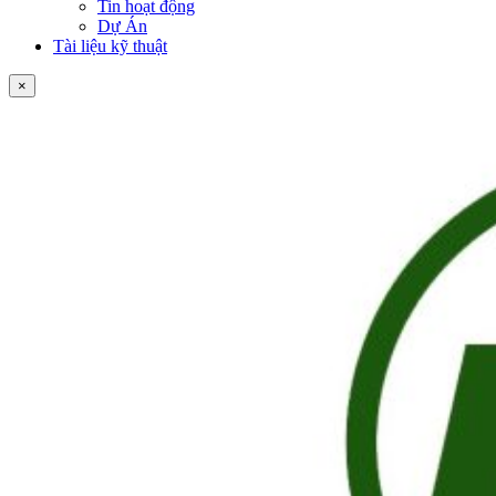
Tin hoạt động
Dự Án
Tài liệu kỹ thuật
×