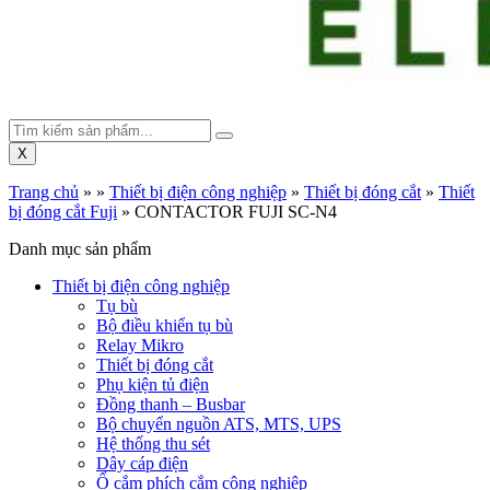
X
Trang chủ
»
»
Thiết bị điện công nghiệp
»
Thiết bị đóng cắt
»
Thiết
bị đóng cắt Fuji
»
CONTACTOR FUJI SC-N4
Danh mục sản phẩm
Thiết bị điện công nghiệp
Tụ bù
Bộ điều khiển tụ bù
Relay Mikro
Thiết bị đóng cắt
Phụ kiện tủ điện
Đồng thanh – Busbar
Bộ chuyển nguồn ATS, MTS, UPS
Hệ thống thu sét
Dây cáp điện
Ổ cắm phích cắm công nghiệp