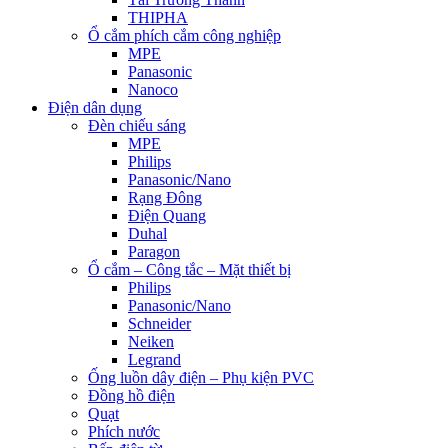
THIPHA
Ổ cắm phích cắm công nghiệp
MPE
Panasonic
Nanoco
Điện dân dụng
Đèn chiếu sáng
MPE
Philips
Panasonic/Nano
Rạng Đông
Điện Quang
Duhal
Paragon
Ổ cắm – Công tắc – Mặt thiết bị
Philips
Panasonic/Nano
Schneider
Neiken
Legrand
Ống luồn dây điện – Phụ kiện PVC
Đồng hồ điện
Quạt
Phích nước