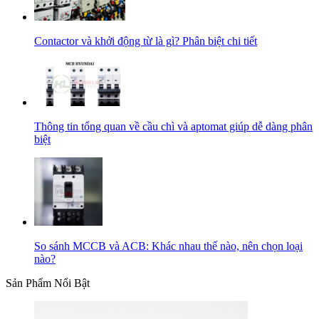
Contactor và khởi động từ là gì? Phân biệt chi tiết
Thông tin tổng quan về cầu chì và aptomat giúp dễ dàng phân
biệt
So sánh MCCB và ACB: Khác nhau thế nào, nên chọn loại
nào?
Sản Phẩm Nổi Bật