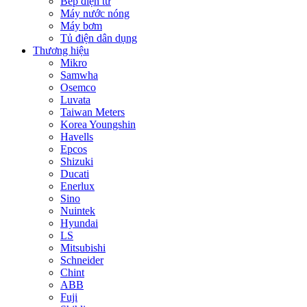
Bếp điện từ
Máy nước nóng
Máy bơm
Tủ điện dân dụng
Thương hiệu
Mikro
Samwha
Osemco
Luvata
Taiwan Meters
Korea Youngshin
Havells
Epcos
Shizuki
Ducati
Enerlux
Sino
Nuintek
Hyundai
LS
Mitsubishi
Schneider
Chint
ABB
Fuji