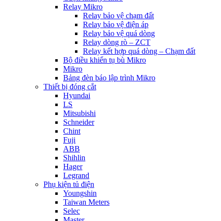
Relay Mikro
Relay bảo vệ chạm đất
Relay bảo vệ điện áp
Relay bảo vệ quá dòng
Relay dòng rò – ZCT
Relay kết hợp quá dòng – Chạm đất
Bộ điều khiển tụ bù Mikro
Mikro
Bảng đèn báo lập trình Mikro
Thiết bị đóng cắt
Hyundai
LS
Mitsubishi
Schneider
Chint
Fuji
ABB
Shihlin
Hager
Legrand
Phụ kiện tủ điện
Youngshin
Taiwan Meters
Selec
Master