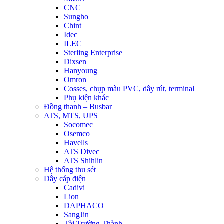
CNC
Sungho
Chint
Idec
ILEC
Sterling Enterprise
Dixsen
Hanyoung
Omron
Cosses, chụp màu PVC, dây rút, terminal
Phụ kiện khác
Đồng thanh – Busbar
ATS, MTS, UPS
Socomec
Osemco
Havells
ATS Divec
ATS Shihlin
Hệ thống thu sét
Dây cáp điện
Cadivi
Lion
DAPHACO
SangJin
Tài Trường Thành