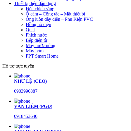
Thiết bị điện dân dụng
Đèn chiếu sáng
Ổ cắm – Công tắc – Mặt thiết bị
Ống luồn dây điện – Phụ Kiện PVC
Đồng hồ điện
Quạt
Phích nước
Bếp điện từ
Máy nước nóng
Máy bơm
FPT Smart Home
Hỗ trợ trực tuyến
NHƯ LỆ (CEO)
0903996887
VĂN LIÊM (PGĐ)
0918453640