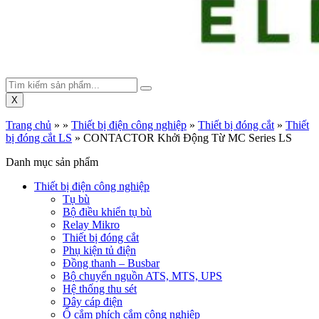
X
Trang chủ
»
»
Thiết bị điện công nghiệp
»
Thiết bị đóng cắt
»
Thiết
bị đóng cắt LS
»
CONTACTOR Khởi Động Từ MC Series LS
Danh mục sản phẩm
Thiết bị điện công nghiệp
Tụ bù
Bộ điều khiển tụ bù
Relay Mikro
Thiết bị đóng cắt
Phụ kiện tủ điện
Đồng thanh – Busbar
Bộ chuyển nguồn ATS, MTS, UPS
Hệ thống thu sét
Dây cáp điện
Ổ cắm phích cắm công nghiệp