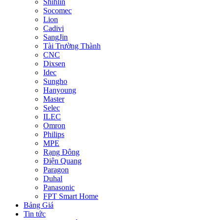
Shihlin
Socomec
Lion
Cadivi
SangJin
Tài Trường Thành
CNC
Dixsen
Idec
Sungho
Hanyoung
Master
Selec
ILEC
Omron
Philips
MPE
Rạng Đông
Điện Quang
Paragon
Duhal
Panasonic
FPT Smart Home
Bảng Giá
Tin tức