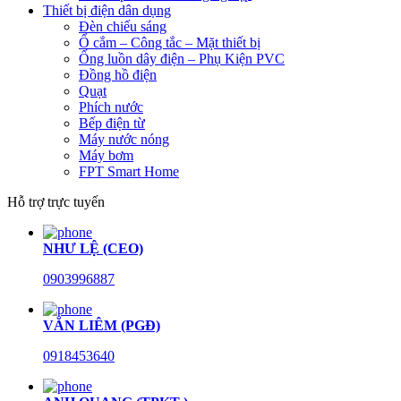
Thiết bị điện dân dụng
Đèn chiếu sáng
Ổ cắm – Công tắc – Mặt thiết bị
Ống luồn dây điện – Phụ Kiện PVC
Đồng hồ điện
Quạt
Phích nước
Bếp điện từ
Máy nước nóng
Máy bơm
FPT Smart Home
Hỗ trợ trực tuyến
NHƯ LỆ (CEO)
0903996887
VĂN LIÊM (PGĐ)
0918453640