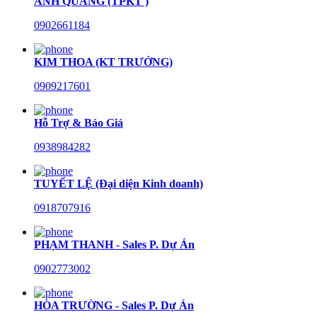
ANH QUANG (TPKT )
0902661184
KIM THOA (KT TRƯỞNG)
0909217601
Hỗ Trợ & Báo Giá
0938984282
TUYẾT LỆ (Đại diện Kinh doanh)
0918707916
PHẠM THANH - Sales P. Dự Án
0902773002
HÒA TRƯỜNG - Sales P. Dự Án