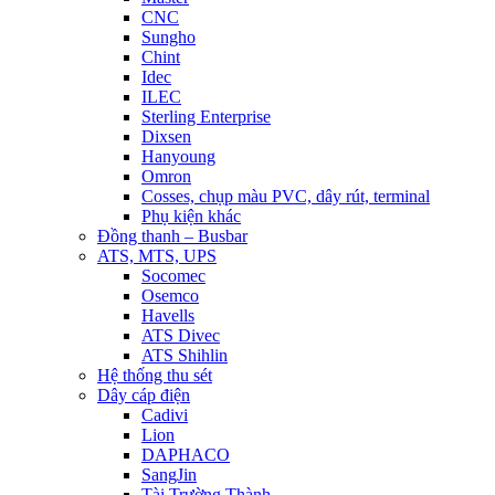
CNC
Sungho
Chint
Idec
ILEC
Sterling Enterprise
Dixsen
Hanyoung
Omron
Cosses, chụp màu PVC, dây rút, terminal
Phụ kiện khác
Đồng thanh – Busbar
ATS, MTS, UPS
Socomec
Osemco
Havells
ATS Divec
ATS Shihlin
Hệ thống thu sét
Dây cáp điện
Cadivi
Lion
DAPHACO
SangJin
Tài Trường Thành