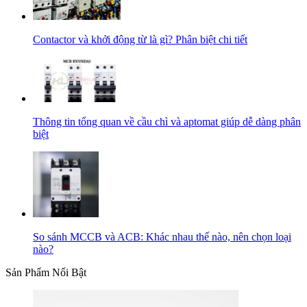
Contactor và khởi động từ là gì? Phân biệt chi tiết
Thông tin tổng quan về cầu chì và aptomat giúp dễ dàng phân
biệt
So sánh MCCB và ACB: Khác nhau thế nào, nên chọn loại
nào?
Sản Phẩm Nổi Bật