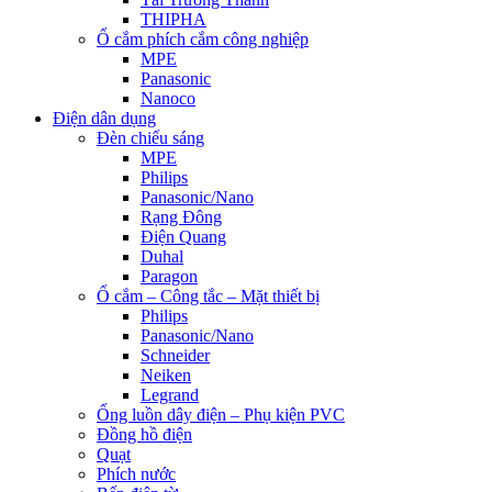
THIPHA
Ổ cắm phích cắm công nghiệp
MPE
Panasonic
Nanoco
Điện dân dụng
Đèn chiếu sáng
MPE
Philips
Panasonic/Nano
Rạng Đông
Điện Quang
Duhal
Paragon
Ổ cắm – Công tắc – Mặt thiết bị
Philips
Panasonic/Nano
Schneider
Neiken
Legrand
Ống luồn dây điện – Phụ kiện PVC
Đồng hồ điện
Quạt
Phích nước