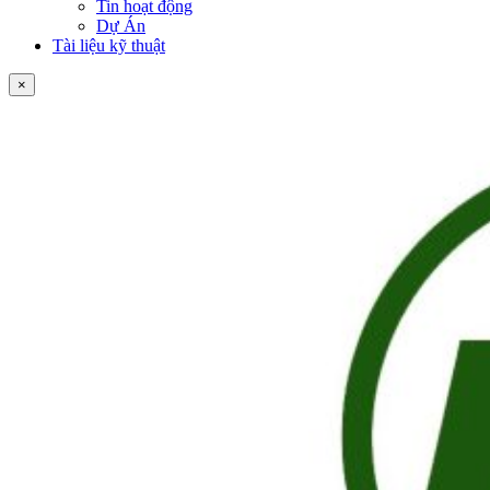
Tin hoạt động
Dự Án
Tài liệu kỹ thuật
×