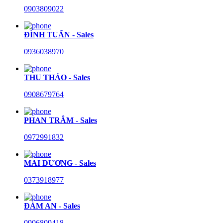
0903809022
ĐÌNH TUẤN - Sales
0936038970
THU THẢO - Sales
0908679764
PHAN TRÂM - Sales
0972991832
MAI DƯƠNG - Sales
0373918977
ĐÀM AN - Sales
0906809418