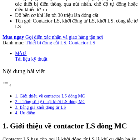
các thiết bị điện thông qua nút nhấn, chế độ tự động hoặc
điều khiển từ xa
Độ bền cơ khí lên tới 30 triệu lần đóng cắt
Tên gọi: Contactor LS, khởi động từ LS, khởi LS, công tắc tơ
LS
Mua ngay
Gọi điện xác nhận và giao hàng tận nơi
Danh mục:
Thiết bị đóng cắt LS
,
Contactor LS
Mô tả
Tài liệu kỹ thuật
Nội dung bài viết
1. Giới thiệu về contactor LS dòng MC
2. Thông số kỹ thuật khởi LS dòng MC
3. Bảng giá khởi động từ LS
4. Ưu điểm
1. Giới thiệu về contactor LS dòng MC
Contactor LS hay còn gọi là khởi động từ.LS là khí cụ điện hạ áp,