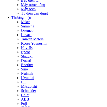
Bếp điện từ
Máy nước nóng
Máy bơm
Tủ điện dân dụng
Thương hiệu
Mikro
Samwha
Osemco
Luvata
Taiwan Meters
Korea Youngshin
Havells
Epcos
Shizuki
Ducati
Enerlux
Sino
Nuintek
Hyundai
LS
Mitsubishi
Schneider
Chint
ABB
Fuji