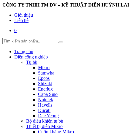
CÔNG TY TNHH TM DV – KỸ THUẬT ĐIỆN HUỲNH LAI
Giới thiệu
Liên hệ
0
Trang chủ
Điện công nghiệp
Tụ bù
Mikro
Samwha
Epcos
Shizuki
Enerlux
Capa Sino
Nuintek
Havells
Ducati
Dae Yeong
Bộ điều khiển tụ bù
Thiết bị điện Mikro
Cuộn kháng Mikro