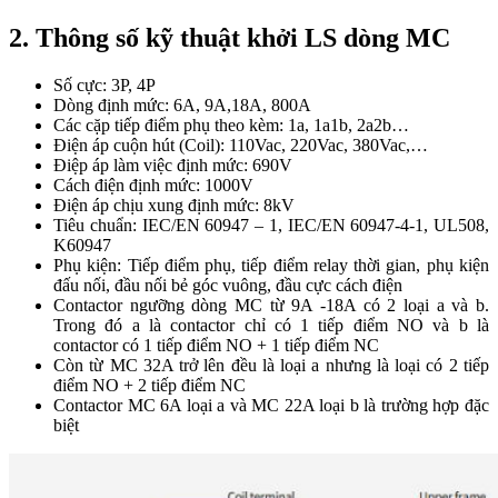
2. Thông số kỹ thuật khởi LS dòng MC
Số cực: 3P, 4P
Dòng định mức: 6A, 9A,18A, 800A
Các cặp tiếp điểm phụ theo kèm: 1a, 1a1b, 2a2b…
Điện áp cuộn hút (Coil): 110Vac, 220Vac, 380Vac,…
Điệp áp làm việc định mức: 690V
Cách điện định mức: 1000V
Điện áp chịu xung định mức: 8kV
Tiêu chuẩn: IEC/EN 60947 – 1, IEC/EN 60947-4-1, UL508,
K60947
Phụ kiện: Tiếp điểm phụ, tiếp điểm relay thời gian, phụ kiện
đấu nối, đầu nối bẻ góc vuông, đầu cực cách điện
Contactor ngưỡng dòng MC từ 9A -18A có 2 loại a và b.
Trong đó a là contactor chỉ có 1 tiếp điểm NO và b là
contactor có 1 tiếp điểm NO + 1 tiếp điểm NC
Còn từ MC 32A trở lên đều là loại a nhưng là loại có 2 tiếp
điểm NO + 2 tiếp điểm NC
Contactor MC 6A loại a và MC 22A loại b là trường hợp đặc
biệt