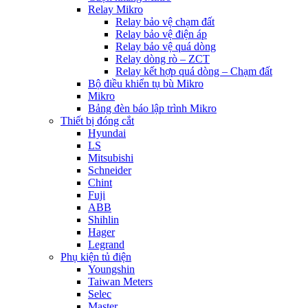
Relay Mikro
Relay bảo vệ chạm đất
Relay bảo vệ điện áp
Relay bảo vệ quá dòng
Relay dòng rò – ZCT
Relay kết hợp quá dòng – Chạm đất
Bộ điều khiển tụ bù Mikro
Mikro
Bảng đèn báo lập trình Mikro
Thiết bị đóng cắt
Hyundai
LS
Mitsubishi
Schneider
Chint
Fuji
ABB
Shihlin
Hager
Legrand
Phụ kiện tủ điện
Youngshin
Taiwan Meters
Selec
Master