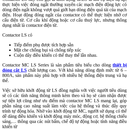
thực hiện việc đóng ngắt thường xuyên các mạch điện động lực có
dòng điện ngắt không vượt quá giới hạn dòng điện quá tải của mạch
điện. Hoạt động đóng ngắt của contactor có thể thực hiện nhờ cơ
cấu điện từ. Cơ cấu khí động hoặc cơ cấu thuỷ lực, nhưng thông
dụng nhất là contactor điện từ.
Contactor LS có
Tiếp điểm phụ được tích hợp sẵn
Mặt che chống bụi và chống tiếp xúc
Cuộn dây điều khiển có thể thay thế lẫn nhau.
Contactor MC LS Series là sản phẩm tiêu biểu cho dòng
thiết bị
đóng cắt LS
chất lượng cao. Với khả năng dòng định mức từ 6 –
800A, sản phẩm này phù hợp với nhiều hệ thống điện trung và hạ
thế.
Việc sở hữu khởi động từ LS đồng nghĩa với việc người tiêu dùng
sẽ có các tính năng thông minh kèm theo và họ sẽ cảm nhận được
sự tiện lợi cũng như ưu điểm mà contactor MC LS mang lại, góp
phần nâng cao năng suất làm việc của hệ thống và thúc đẩy quy
trình tự động hóa. Nhờ vào khởi động từ MC, người sử dụng có thể
dễ dàng điều khiển và khởi động máy móc, động cơ, hệ thống chiếu
sáng,… thông qua các nút bấm, chế độ tự động hoặc tính năng điều
khiển từ