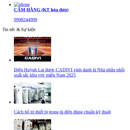
CẨM HẰNG (KT hóa đơn)
0908244909
Tin tức & Sự kiện
Điện Huỳnh Lai được CADIVI vinh danh là Nhà phân phối
xuất sắc khu vực miền Nam 2025
Cách bố trí thiết bị trong tủ điện đúng chuẩn kỹ thuật